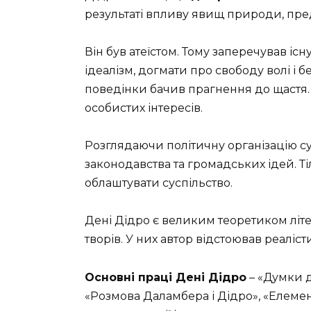
результаті впливу явищ природи, пред
Він був атеїстом. Тому заперечував і
ідеалізм, догмати про свободу волі і 
поведінки бачив прагнення до щастя.
особистих інтересів.
Розглядаючи політичну організацію су
законодавства та громадських ідей. 
облаштувати суспільство.
Дені Дідро є великим теоретиком літе
творів. У них автор відстоював реалі
Основні праці Дені Дідро
– «Думки 
«Розмова Даламбера і Дідро», «Елемент