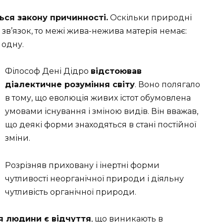
ься закону причинності.
Оскільки природні
в’язок, то межі жива-нежива матерія немає:
 одну.
Філософ Дені Дідро
відстоював
діалектичне розуміння світу
. Воно полягало
в тому, що еволюція живих істот обумовлена ​​
умовами існування і зміною видів. Він вважав,
що деякі форми знаходяться в стані постійної
зміни.
Розрізняв приховану і інертні форми
чутливості неорганічної природи і діяльну
чутливість органічної природи.
 людини є відчуття
, що виникають в