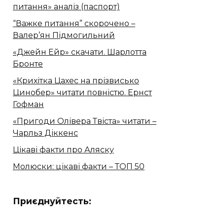
питання» аналіз (паспорт)
“Важке питання” скорочено –
Валер’ян Підмогильний
«Джейн Ейр» скачати. Шарлотта
Бронте
«Крихітка Цахес на прізвисько
Цинобер» читати повністю. Ернст
Гофман
«Пригоди Олівера Твіста» читати –
Чарльз Діккенс
Цікаві факти про Аляску
Молюски: цікаві факти – ТОП 50
Приєднуйтесть: