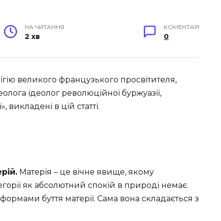
НА ЧИТАННЯ
КОМЕНТАРІ
2 хв
0
ігію великого французького просвітителя,
еолога ідеолог революційної буржуазії,
 викладені в цій статті.
рій.
Матерія – це вічне явище, якому
егорії як абсолютний спокій в природі немає.
 формами буття матерії. Сама вона складається з