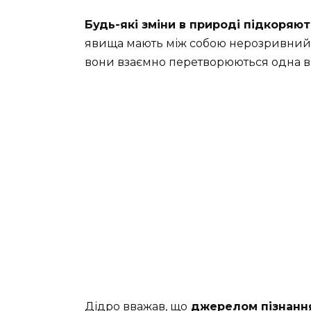
Будь-які зміни в природі підкоряют
явища мають між собою нерозривний з
вони взаємно перетворюються одна в
Дідро вважав, що
джерелом пізнання