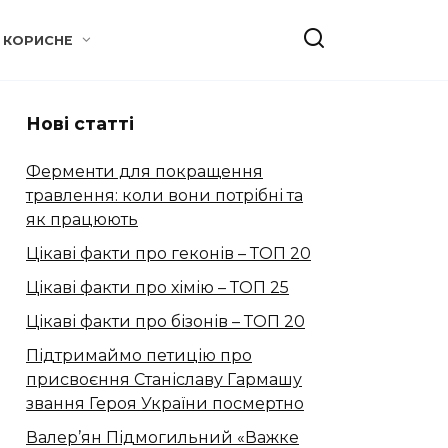
КОРИСНЕ
Нові статті
Ферменти для покращення
травлення: коли вони потрібні та
як працюють
Цікаві факти про геконів – ТОП 20
Цікаві факти про хімію – ТОП 25
Цікаві факти про бізонів – ТОП 20
Підтримаймо петицію про
присвоєння Станіславу Гармашу
звання Героя України посмертно
Валер’ян Підмогильний «Важке