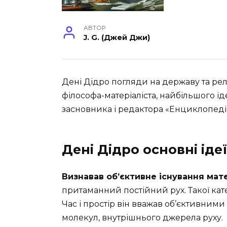
АВТОР
J. G. (Джей Джи)
Дені Дідро погляди на державу та рел
філософа-матеріаліста, найбільшого ід
засновника і редактора «Енциклопедії»,
Дені Дідро основні ідеї
Визнавав об’єктивне існування мате
притаманний постійний рух. Такої кат
Час і простір він вважав об’єктивними
молекул, внутрішнього джерела руху.