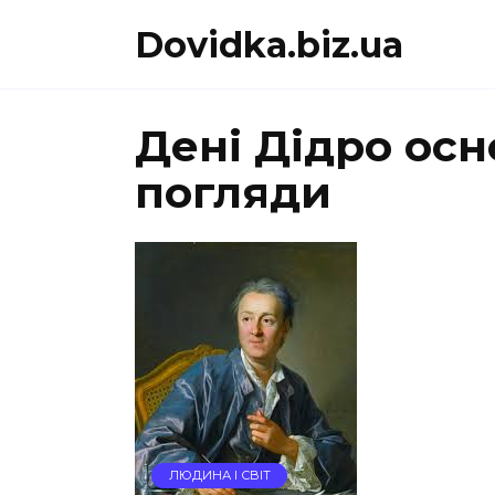
Перейти
Dovidka.biz.ua
до
вмісту
Дені Дідро осно
погляди
ЛЮДИНА І СВІТ