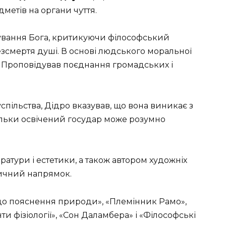
метів на органи чуття.
снування Бога, критикуючи філософський
безсмертя душі. В основі людського моральної
 Проповідував поєднання громадських і
спільства, Дідро вказував, що вона виникає з
Тільки освічений государ може розумно
ратури і естетики, а також автором художніх
стичний напрямок.
до пояснення природи», «Племінник Рамо»,
и фізіології», «Сон Даламбера» і «Філософські