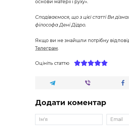
основи матерії і руху».
Сподіваємося, що з цієї статті Ви дізн
філософа Дені Дідро.
Якщо ви не знайшли потрібну відпові
Телеграм
.
Оцініть статтю
Додати коментар
Ім'я
Email
*
*