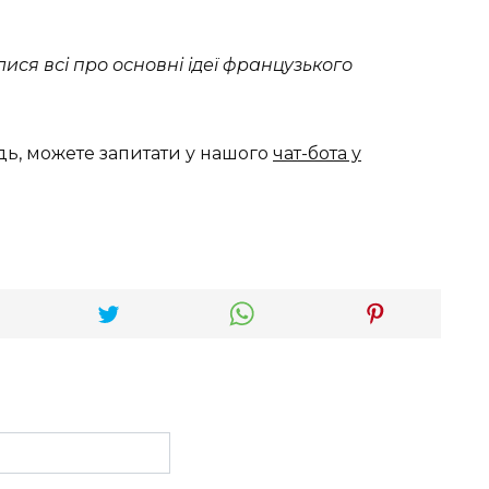
алися всі про основні ідеї французького
дь, можете запитати у нашого
чат-бота у