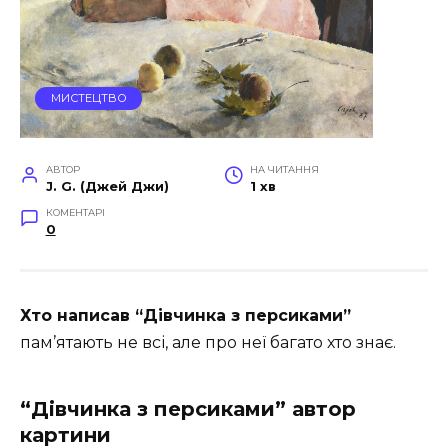
МИСТЕЦТВО
АВТОР
НА ЧИТАННЯ
J. G. (Джей Джи)
1 хв
КОМЕНТАРІ
0
Хто написав “Дівчинка з персиками”
пам’ятають не всі, але про неї багато хто знає.
“Дівчинка з персиками” автор
картини