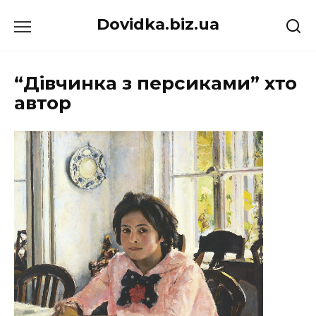
Перейти
Dovidka.biz.ua
до
вмісту
“Дівчинка з персиками” хто
автор