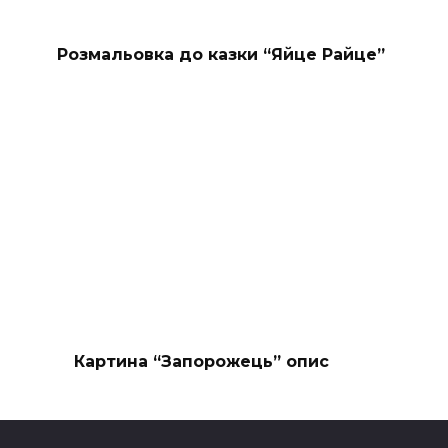
Розмальовка до казки “Яйце Райце”
Картина “Запорожець” опис