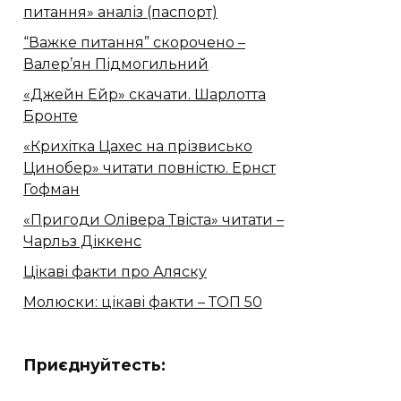
питання» аналіз (паспорт)
“Важке питання” скорочено –
Валер’ян Підмогильний
«Джейн Ейр» скачати. Шарлотта
Бронте
«Крихітка Цахес на прізвисько
Цинобер» читати повністю. Ернст
Гофман
«Пригоди Олівера Твіста» читати –
Чарльз Діккенс
Цікаві факти про Аляску
Молюски: цікаві факти – ТОП 50
Приєднуйтесть: