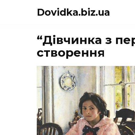
Перейти
Dovidka.biz.ua
до
вмісту
“Дівчинка з пе
створення