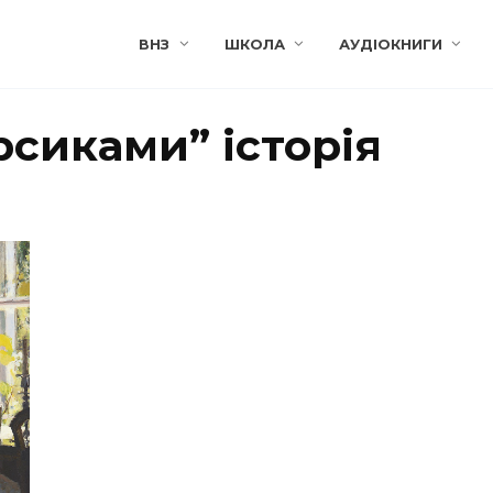
ВНЗ
ШКОЛА
АУДІОКНИГИ
рсиками” історія