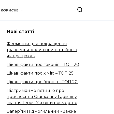
КОРИСНЕ
Нові статті
Ферменти для покращення
травлення: коли вони потрібні та
як працюють
Цікаві факти про геконів – ТОП 20
Цікаві факти про хімію – ТОП 25
Цікаві факти про бізонів – ТОП 20
Підтримаймо петицію про
присвоєння Станіславу Гармашу
звання Героя України посмертно
Валер’ян Підмогильний «Важке