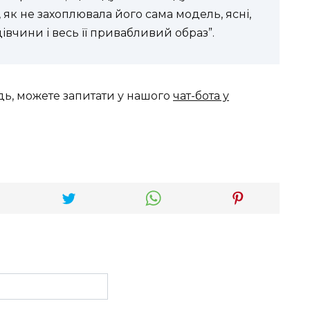
, як не захоплювала його сама модель, ясні,
дівчини і весь її привабливий образ”.
дь, можете запитати у нашого
чат-бота у