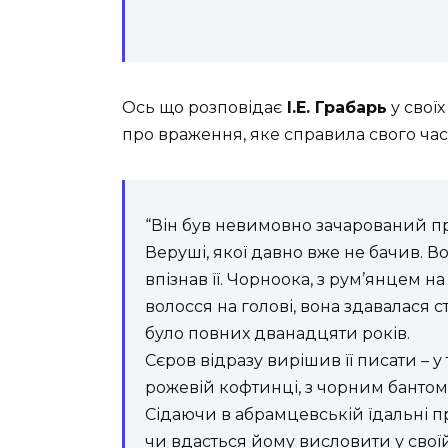
Ось що розповідає
І.Е. Грабарь
у своїх
про враження, яке справила свого ча
“Він був невимовно зачарований п
Веруші, якої давно вже не бачив. Во
впізнав її. Чорноока, з рум’янцем 
волосся на голові, вона здавалася с
було повних дванадцяти років.
Сєров відразу вирішив її писати – у
рожевій кофтинці, з чорним бантом
Сідаючи в абрамцевській їдальні пр
чи вдасться йому висловити у своїй