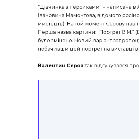
“Дівчинка з персиками” – написана в
Івановича Мамонтова, відомого росій
мистецтв). На той момент Сєрову навіт
Перша назва картини: “Портрет В.М.” (
було змінено. Новий варіант запропону
побачивши цей портрет на виставці в 
Валентин Сєров
так відгукувався про