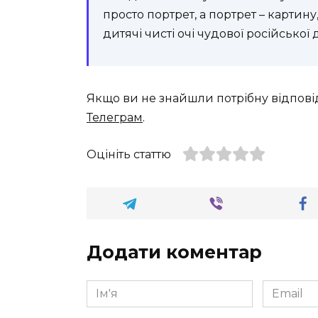
просто портрет, а портрет – картину
дитячі чисті очі чудової російської 
Якщо ви не знайшли потрібну відпові
Телеграм
.
Оцініть статтю
Додати коментар
Ім'я
Email
*
*