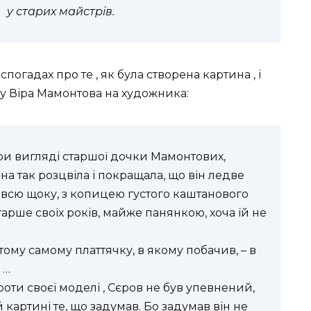
у старих майстрів.
 спогадах про те , як була створена картина , і
су Віра Мамонтова на художника:
ри вигляді старшої дочки Мамонтових,
на так розцвіла і покращала, що він ледве
на всю щоку, з копицею густого каштанового
тарше своїх років, майже панянкою, хоча їй не
 тому самому платтячку, в якому побачив, – в
 …
оти своєї моделі , Сєров не був упевнений,
 картині те, що задумав. Бо задумав він не