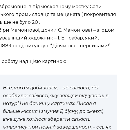
 Абрамовце, в підмосковному маєтку Сави
ського промисловця та мецената ( покровителя
ь ще не було 20 .
Віри Мамонтової, дочки С. Мамонтова) – згодом
вав інший художник – І. Е. Грабар, який,
1889 році, вигукнув: “Дівчинка з персиками!”
 роботу над цією картиною :
Все, чого я добивався, – це свіжості, тієї
особливої ​​свіжості, яку завжди відчуваєш в
натурі і не бачиш у картинах. Писав я
більше місяця і змучив її, бідну, до смерті,
вже дуже хотілося зберегти свіжість
живопису при повній завершеності, – ось як