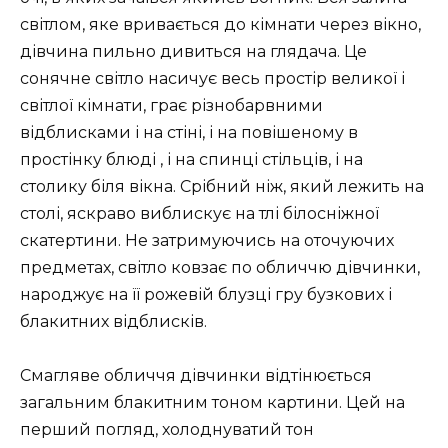
світлом, яке вривається до кімнати через вікно,
дівчина пильно дивиться на глядача. Це
сонячне світло насичує весь простір великої і
світлої кімнати, грає різнобарвними
відблисками і на стіні, і на повішеному в
простінку блюді , і на спинці стільців, і на
столику біля вікна. Срібний ніж, який лежить на
столі, яскраво виблискує на тлі білосніжної
скатертини. Не затримуючись на оточуючих
предметах, світло ковзає по обличчю дівчинки,
народжує на її рожевій блузці гру бузкових і
блакитних відблисків.
Смагляве обличчя дівчинки відтінюється
загальним блакитним тоном картини. Цей на
перший погляд, холоднуватий тон