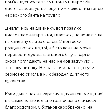
пом’якшується теплими тонами персиків і
листя і завершується звучним мажорним тоном
червоного банта на грудях.
Дивлячись на дівчинку, вся поза якої
висловлює нетерпіння, здається, що вона лише
на хвилину сіла за столом. У неї трохи
роздуваються ніздрі, нібито вона не може
перевести дух від швидкого бігу, а карі очі
скоса поглядають на нас, немов задумуючи
чергову витівку. Незважаючи на те, що губи її
серйозно стислі, в них безодня дитячого
лукавства .
Коли дивишся на картину, відчуваєш, як від неї
віє свіжістю, молодістю і одночасно якимось
благородством. Обстановка зображеної на