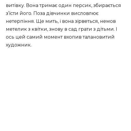
витівку. Вона тримає один персик, збирається
з’їсти його. Поза дівчинки висловлює
нетерпіння. Ще мить, і вона зірветься, немов
метелик з квітки, знову в сад грати з дітьми. І
ось цей самий момент вхопив талановитий
художник.