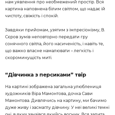
нам уявлення про необмежений простір. Вся
картина наповнена білим світлом, що надає їй
чистоту, свіжість і спокій.
Завдяки прийомам, узятим з імпресіонізму, В.
Сєров зумів неповторно передати гру
сонячного світла, його насиченість, і навіть те,
що важко власне намалювати – легкість і
скороминущість миті.
“Дівчинка з персиками” твір
На картині зображена загальна улюблениця
художників Віра Мамонтова, дочка Сави
Мамонтова. Дивлячись на картину, ми бачимо
дуже живу і засмаглу дівчину. У неї великі темні
очі, в яких зачаївся якийсь вогник. Вся залита