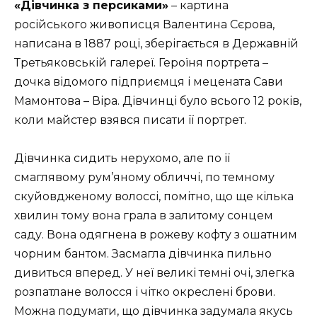
«Дівчинка з персиками»
– картина
російського живописця Валентина Сєрова,
написана в 1887 році, зберігається в Державній
Третьяковській галереї. Героїня портрета –
дочка відомого підприємця і мецената Сави
Мамонтова – Віра. Дівчинці було всього 12 років,
коли майстер взявся писати її портрет.
Дівчинка сидить нерухомо, але по її
смаглявому рум’яному обличчі, по темному
скуйовдженому волоссі, помітно, що ще кілька
хвилин тому вона грала в залитому сонцем
саду. Вона одягнена в рожеву кофту з ошатним
чорним бантом. Засмагла дівчинка пильно
дивиться вперед. У неї великі темні очі, злегка
розпатлане волосся і чітко окреслені брови.
Можна подумати, що дівчинка задумала якусь