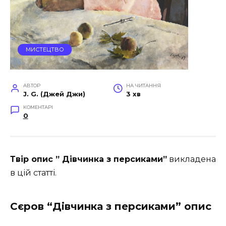
МИСТЕЦТВО
АВТОР
НА ЧИТАННЯ
J. G. (Джей Джи)
3 хв
КОМЕНТАРІ
0
Твір опис ” Дівчинка з персиками”
викладена
в цій статті.
Сєров “Дівчинка з персиками” опис