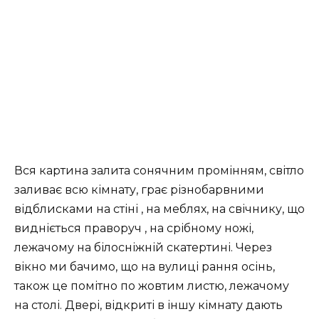
Вся картина залита сонячним промінням, світло
заливає всю кімнату, грає різнобарвними
відблисками на стіні , на меблях, на свічнику, що
видніється праворуч , на срібному ножі,
лежачому на білосніжній скатертині. Через
вікно ми бачимо, що на вулиці рання осінь,
також це помітно по жовтим листю, лежачому
на столі. Двері, відкриті в іншу кімнату дають