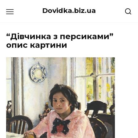
Перейти
Dovidka.biz.ua
до
вмісту
“Дівчинка з персиками”
опис картини