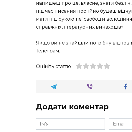
напишеш про це, власне, знати безліч,
під час писання постійно будеш відчу
мати під рукою тієї свободи володінн
справжніх літературних винаходів».
Якщо ви не знайшли потрібну відпові
Телеграм
.
Оцініть статтю
Додати коментар
Ім'я
Email
*
*