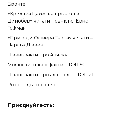
Бронте
«Крихітка Цахес на прізвисько
Цинобер» читати повністю. Ернст
Гофман
«Пригоди Олівера Твіста» читати –
Чарльз Діккенс
Цікаві факти про Аляску
Молюски: цікаві факти – ТОП 50
Цікаві факти про алкоголь – ТОП 21
Розповідь про степ
Приєднуйтесть: