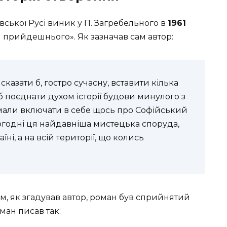
вської Русі виник у П. Загребельного в
1961
я прийдешнього». Як зазначав сам автор:
 сказати б, гостро сучасну, вставити кілька
б поєднати духом історії будови минулого з
і мали включати в себе щось про Софійський
ьогодні ця найдавніша мистецька споруда,
ні, а на всій території, що колись
ом, як згадував автор, роман був сприйнятий
ман писав так: