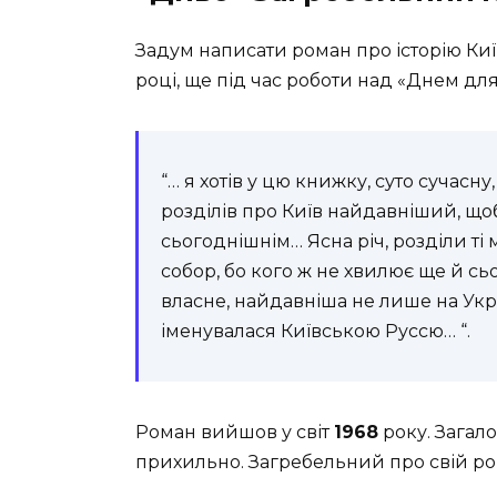
Задум написати роман про історію Киї
році, ще під час роботи над «Днем дл
“… я хотів у цю книжку, суто сучасну,
розділів про Київ найдавніший, що
сьогоднішнім… Ясна річ, розділи т
собор, бо кого ж не хвилює ще й с
власне, найдавніша не лише на Украї
іменувалася Київською Руссю… “.
Роман вийшов у світ
1968
року. Загал
прихильно. Загребельний про свій ро