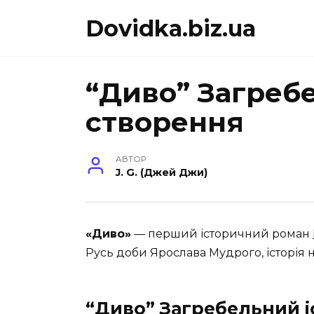
Перейти
Dovidka.biz.ua
до
вмісту
“Диво” Загребе
створення
АВТОР
J. G. (Джей Джи)
«Диво»
— перший історичний роман
Русь доби Ярослава Мудрого, історія 
“Диво” Загребельний і