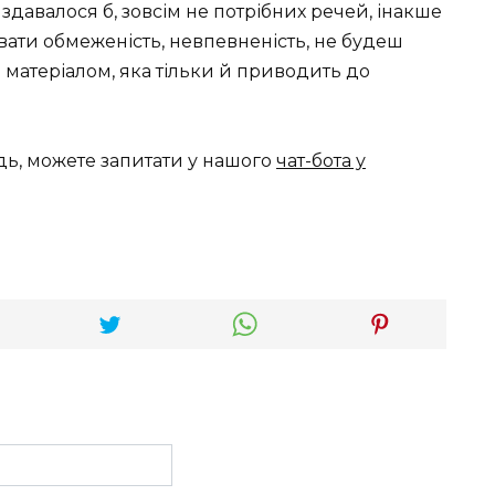
 здавалося б, зовсім не потрібних речей, інакше
вати обмеженість, невпевненість, не будеш
я матеріалом, яка тільки й приводить до
дь, можете запитати у нашого
чат-бота у