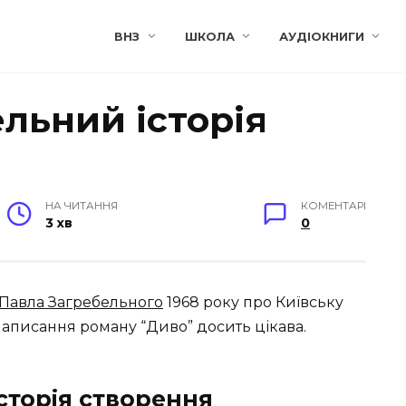
ВНЗ
ШКОЛА
АУДІОКНИГИ
льний історія
НА ЧИТАННЯ
КОМЕНТАРІ
3 хв
0
Павла Загребельного
1968 року про Київську
написання роману “Диво” досить цікава.
сторія створення