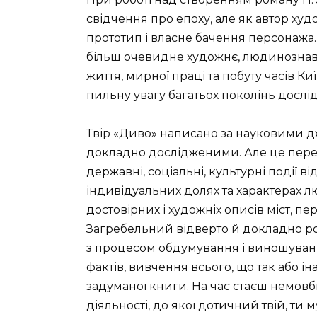
свідчення про епоху, але як автор ху
прототип і власне бачення персонажа. 
більш очевидне художнє, людинознавч
життя, мирної праці та побуту часів Ки
пильну увагу багатьох поколінь дослідн
Твір «Диво» написано за науковими д
докладно дослідженими. Але це перед
державні, соціальні, культурні події в
індивідуальних долях та характерах люд
достовірних і художніх описів міст, пе
Загребельний відверто й докладно ро
з процесом обдумування і виношуван
фактів, вивчення всього, що так або 
задуманої книги. На час стаєш немовби
діяльності, до якої дотичний твій, ти 