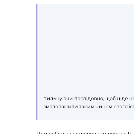
пильнуючи послідовно, щоб ніде не 
змаловажили таким чином свого іс
При роботі над створенням роману П.