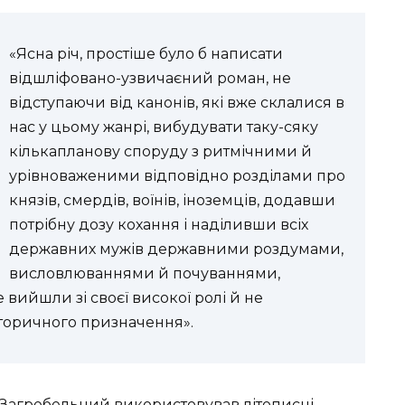
«Ясна річ, простіше було б написати
відшліфовано-узвичаєний роман, не
відступаючи від канонів, які вже склалися в
нас у цьому жанрі, вибудувати таку-сяку
кількапланову споруду з ритмічними й
урівноваженими відповідно розділами про
князів, смердів, воїнів, іноземців, додавши
потрібну дозу кохання і наділивши всіх
державних мужів державними роздумами,
висловлюваннями й почуваннями,
вийшли зі своєї високої ролі й не
торичного призначення».
 Загребельний використовував літописні