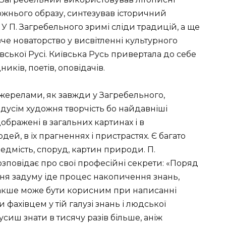
дожнього образу, синтезував історичний
У П. Загребельного зримі сліди традицій, а ще
е новаторство у висвітленні культурного
ївської Русі. Київська Русь привертала до себе
иків, поетів, оповідачів.
жерелами, як завжди у Загребельного,
усім художня творчість бо найдавніші
ідображені в загальних картинах і в
ей, в їх прагненнях і пристрастях. Є багато
редмість, споруд, картин природи. П.
зповідає про свої професійні секрети: «Поряд
ня задуму іде процес накопичення знань,
інакше може бути корисним при написанні
 фахівцем у тій галузі знань і людської
мусиш знати в тисячу разів більше, аніж