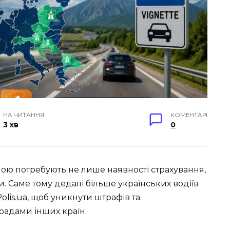
НА ЧИТАННЯ
КОМЕНТАРІ
3 хв
0
ою потребують не лише наявності страхування,
. Саме тому дедалі більше українських водіїв
olis.ua
, щоб уникнути штрафів та
радами інших країн.