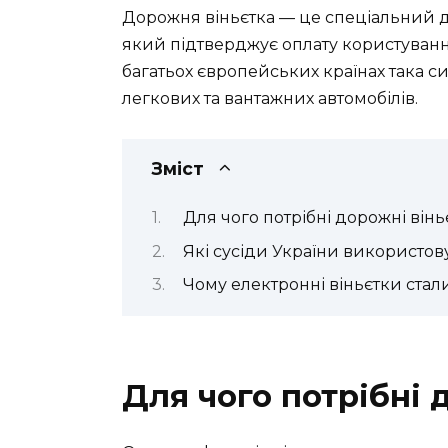
Дорожня віньєтка — це спеціальний д
який підтверджує оплату користуванн
багатьох європейських країнах така с
легкових та вантажних автомобілів.
Зміст
Для чого потрібні дорожні вінь
Які сусіди України використов
Чому електронні віньєтки ста
Для чого потрібні 