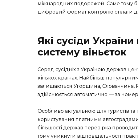
міжнародних подорожей. Саме тому бі
цифровий формат контролю оплати до
Які сусіди України
систему віньєток
Серед сусідніх з Україною держав цент
кількох країнах. Найбільш популярни
залишаються Угорщина, Словаччина, Р
здійснюється автоматично — за номер
Особливо актуальною для туристів та 
користування платними автострадами
більшості держав перевірка проводить
тому уникнути відповідальності прак