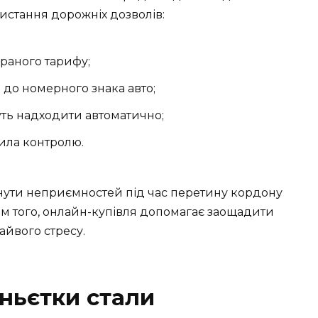
истання дорожніх дозволів:
браного тарифу;
 до номерного знака авто;
уть надходити автоматично;
вила контролю.
ути неприємностей під час перетину кордону
ім того, онлайн-купівля допомагає заощадити
айвого стресу.
іньєтки стали