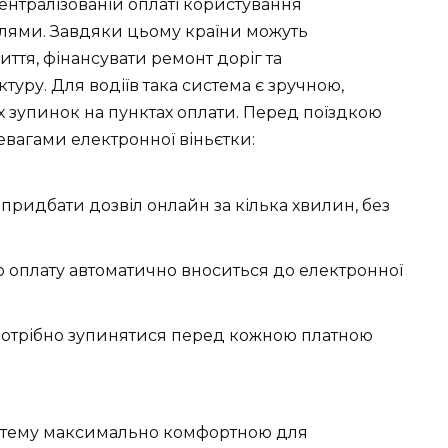
ентралізованій оплаті користування
алями. Завдяки цьому країни можуть
ття, фінансувати ремонт доріг та
туру. Для водіїв така система є зручною,
х зупинок на пунктах оплати. Перед поїздкою
вагами електронної віньєтки:
ридбати дозвіл онлайн за кілька хвилин, без
 оплату автоматично вноситься до електронної
 потрібно зупинятися перед кожною платною
истему максимально комфортною для