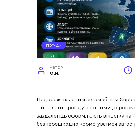
ПОРАДИ
АВТОР
O.H.
Подорожі власним автомобілем Європ
а й оплати проїзду платними дорогами
заздалегідь оформлюють
віньєтку на P
безперешкодно користуватися автост