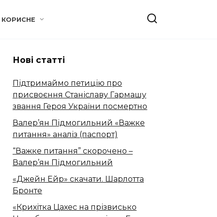
КОРИСНЕ
Нові статті
Підтримаймо петицію про
присвоєння Станіславу Гармашу
звання Героя України посмертно
Валер’ян Підмогильний «Важке
питання» аналіз (паспорт)
“Важке питання” скорочено –
Валер’ян Підмогильний
«Джейн Ейр» скачати. Шарлотта
Бронте
«Крихітка Цахес на прізвисько