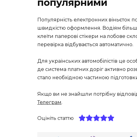
популярними
Популярність електронних віньєток п
швидкістю оформлення. Водіям більш
клеїти паперові стікери на лобове скло
перевірка відбувається автоматично.
Для українських автомобілістів це осо
де система платних доріг активно ро
стало необхідною частиною підготовки
Якщо ви не знайшли потрібну відпові
Телеграм
.
Оцініть статтю