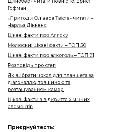
Цинобер» читати повністю. Ернст
Гофман
«Пригоди Олівера Твіста» читати –
Чарльз Діккенс
Цікаві факти про Аляску
Молюски: цікаві факти – ТОП 50
Цікаві факти про алкоголь – ТОП 21
Розповідь про степ
Як вибрати чохол для планшета за
діагоналлю, товщиною та
розташуванням камер
Цікаві факти з відкриття хімічних
елементів
Приєднуйтесть: