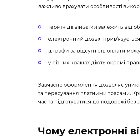
важливо врахувати особливості викор
термін дії віньєтки залежить від о
електронний дозвіл прив’язується
штрафи за відсутність оплати мож
у різних країнах діють окремі пра
Завчасне оформлення дозволяє уникн
та пересування платними трасами. Кр
час та підготуватися до подорожі без з
Чому електронні в