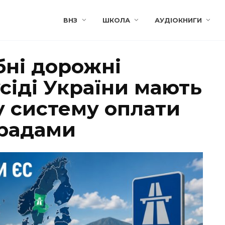
ВНЗ
ШКОЛА
АУДІОКНИГИ
бні дорожні
усіді України мають
у систему оплати
традами