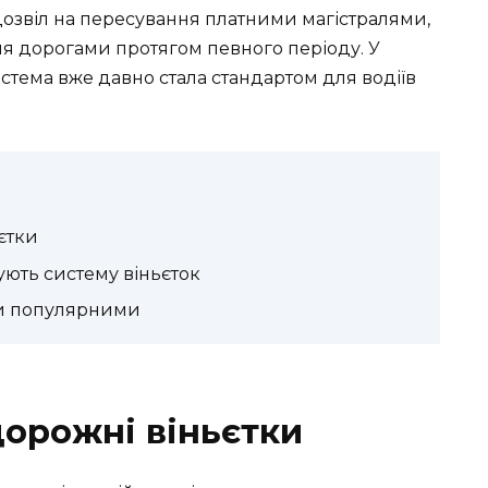
озвіл на пересування платними магістралями,
я дорогами протягом певного періоду. У
истема вже давно стала стандартом для водіїв
єтки
ують систему віньєток
ли популярними
дорожні віньєтки