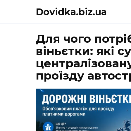
Перейти
Dovidka.biz.ua
до
вмісту
Для чого потрі
віньєтки: які с
централізован
проїзду автос