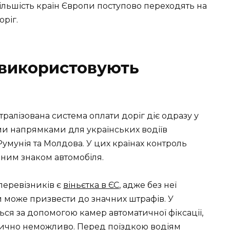
льшість країн Європи поступово переходять на
ріг.
 використовують
ралізована система оплати доріг діє одразу у
ми напрямками для українських водіїв
умунія та Молдова. У цих країнах контроль
ним знаком автомобіля.
перевізників є
віньєтка в ЄС
, адже без неї
 може призвести до значних штрафів. У
ся за допомогою камер автоматичної фіксації,
тично неможливо. Перед поїздкою водіям