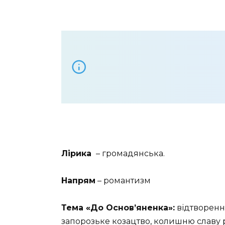
Лірика
– громадянська.
Напрям
– романтизм
Тема
«До Основ’яненка»
:
відтворення
запорозьке козацтво, колишню славу 