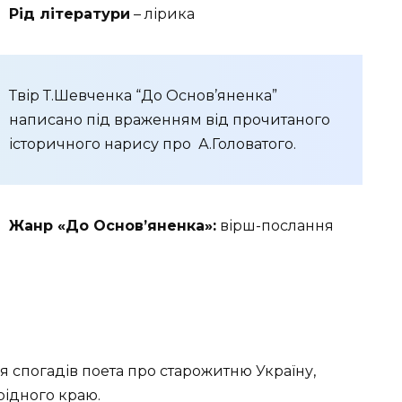
Рід літератури
– лірика
Твір Т.Шевченка “До Основ’яненка”
написано під враженням від прочитаного
історичного нарису про А.Головатого.
Жанр «До Основ’яненка»:
вірш-послання
 спогадів поета про старожитню Україну,
рідного краю.