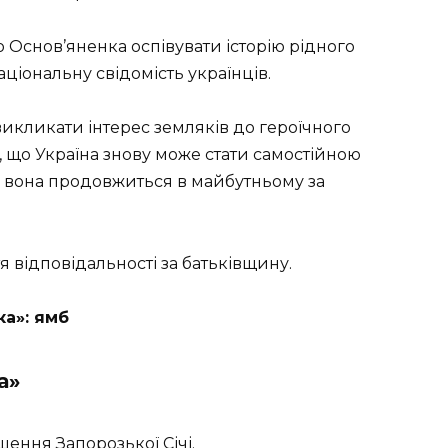
о Основ’яненка оспівувати історію рідного
ціональну свідомість українців.
икликати інтерес земляків до героїчного
, що Україна знову може стати самостійною
я, вона продовжиться в майбутньому за
я відповідальності за батьківщину.
ка»
: ямб
а»
ення Запорозької Січі.