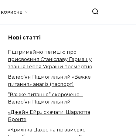
КОРИСНЕ
Нові статті
Підтримаймо петицію про
присвоєння Станіславу Гармашу
звання Героя України посмертно
Валер’ян Підмогильний «Важке
питання» аналіз (паспорт)
“Важке питання” скорочено –
Валер’ян Підмогильний
«Джейн Ейр» скачати. Шарлотта
Бронте
«Крихітка Цахес на прізвисько