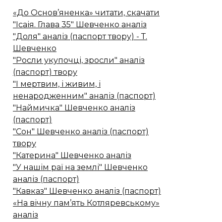
«До Основ’яненка» читати, скачати
"Ісаія. Глава 35" Шевченко аналіз
"Доля" аналіз (паспорт твору) - Т.
Шевченко
"Росли укупочці, зросли" аналіз
(паспорт) твору
"І мертвим, і живим, і
ненародженним" аналіз (паспорт)
"Наймичка" Шевченко аналіз
(паспорт)
"Сон" Шевченко аналіз (паспорт)
твору
"Катерина" Шевченко аналіз
"У нашім раї на землі" Шевченко
аналіз (паспорт)
"Кавказ" Шевченко аналіз (паспорт)
«На вічну пам’ять Котляревському»
аналіз