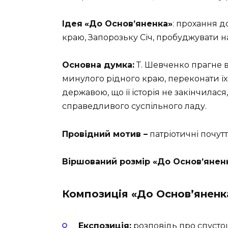
Ідея
«До Основ’яненка»
: прохання д
краю, Запорозьку Січ, пробуджувати на
Основна думка:
Т. Шевченко прагне в
минулого рідного краю, переконати їх
державою, що її історія не закінчилас
справедливого суспільного ладу.
Провідний мотив –
патріотичні почутт
Віршований розмір
«До Основ’янен
Композиція
«До Основ’яненк
Експозиція:
розповідь про спустош