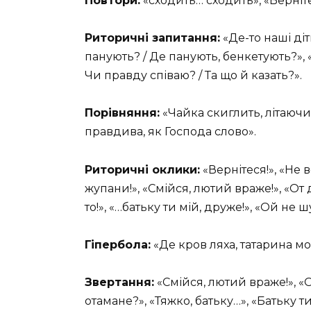
Повтори:
«сходить… сходить», «Верніте
Риторичні запитання:
«Де-то наші діт
панують? / Де панують, бенкетують?», 
Чи правду співаю? / Та що й казать?».
Порівняння:
«Чайка скиглить, літаючи,
правдива, як Господа слово».
Риторичні оклики:
«Вернітеся!», «Не 
жупани!», «Смійся, лютий враже!», «От д
то!», «…батьку ти мій, друже!», «Ой не ш
Гіпербола:
«Де кров ляха, татарина м
Звертання:
«Смійся, лютий враже!», «О
отамане?», «Тяжко, батьку…», «Батьку ти