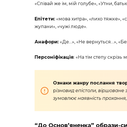
«Співай же їм, мій голубе», «Утни, батьк
Епітети:
«мова хитра», «лихо тяжке», «
жупани», «чужі люде».
Анафори:
«Де…», «Не вернуться…», «Без
Персоніфікація
: «На тім степу скрізь
Ознаки жанру послання твор
р
ізновид епістоли, віршоване
зумовлює наявність прохання, 
“До Основ’яненка” образи-с