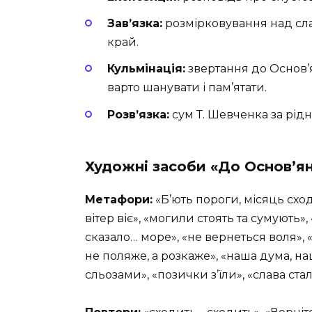
Зав’язка:
розмірковування над сла
край.
Кульмінація:
звертання до Основ’я
варто шанувати і пам’ятати.
Розв’язка:
сум Т. Шевченка за рід
Художні засоби
«До Основ’я
Метафори:
«Б’ють пороги, місяць сход
вітер віє», «могили стоять та сумують»
сказало… море», «не вернеться воля», 
не поляже, а розкаже», «наша дума, на
сльозами», «позички з’їли», «слава ста