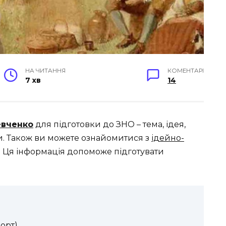
НА ЧИТАННЯ
КОМЕНТАРІ
7 хв
14
вченко
для підготовки до ЗНО – тема, ідея,
би. Також ви можете ознайомитися з
ідейно-
. Ця інформація допоможе підготувати
орт)