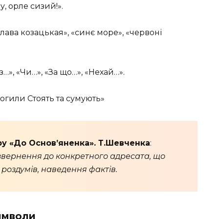
у, орле сизий!».
слава козацькая», «синє море», «червоні
…», «Чи…», «За що…», «Нехай…».
 могили Стоять та сумують»
у «До Основ’яненка». Т.Шевченка
:
 звернення до конкретного адресата, що
роздумів, наведення фактів.
имволи