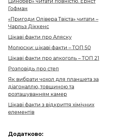
Цинобер» читати повністю. Ернст
Гофман
«Пригоди Олівера Твіста» читати –
Чарльз Діккенс
Цікаві факти про Аляску
Молюски: цікаві факти – ТОП 50
Цікаві факти про алкоголь – ТОП 21
Розповідь про степ
Як вибрати чохол для планшета за
діагоналлю, товщиною та
розташуванням камер
Цікаві факти з відкриття хімічних
елементів
Додатково: