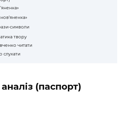
’яненка»
снов’яненка»
рази-символи
атика твору
вченко читати
о слухати
аналіз (паспорт)