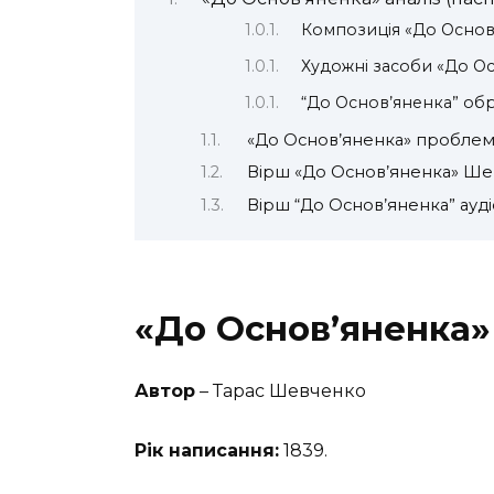
Композиція «До Основ
Художні засоби «До О
“До Основ’яненка” об
«До Основ’яненка» проблем
Вірш «До Основ’яненка» Ше
Вірш “До Основ’яненка” ауді
«До Основ’яненка» 
Автор
– Тарас Шевченко
Рік написання:
1839.