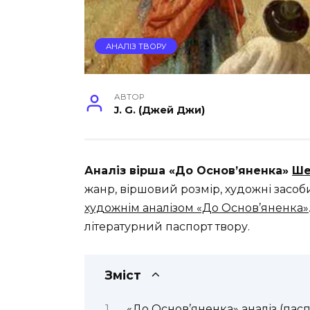
АНАЛІЗ ТВОРУ
АВТОР
J. G. (Джей Джи)
Аналіз вірша «До Основ’яненка»
Ше
жанр, віршовий розмір, художні засо
художнім аналізом «До Основ’яненка»
літературний паспорт твору.
Зміст
«До Основ’яненка» аналіз (пасп