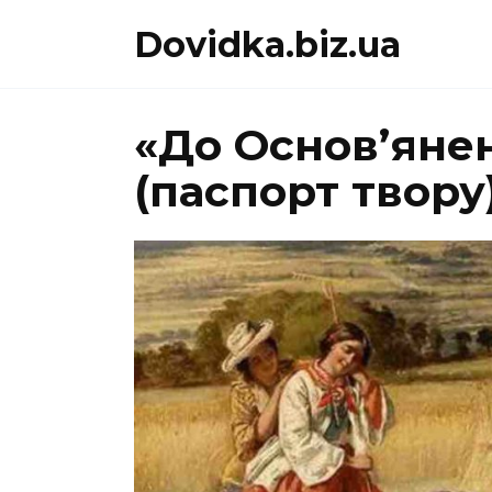
Перейти
Dovidka.biz.ua
до
вмісту
«До Основ’янен
(паспорт твору