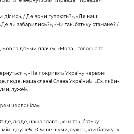
ся!», «Не вернуться!», «правда… правда».
и ділись, / Де вони гуляють?», «Де наші
«Де ви забарились?», «Чи так, батьку отамане? /
 мов за дітьми плаче», «Мова… голосна та
вернуться!», «Не покриють Україну червоні
е, люде, наша слава! Слава України!», «Ех, якби-
уми, луже!».
орем червоніла».
т де, люде, наша слава», «Чи так, батьку
 мій, друже!», «Ой не шуми, луже!», «ти батьку…»,