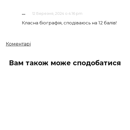
...
12 Березня, 2024 о 4:16 pm
Класна біографія, сподіваюсь на 12 балів!
Кількість
Коментарі
коментарів
Вам також може сподобатися