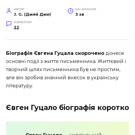
АВТОР
НА ЧИТАННЯ
J. G. (Джей Джи)
3 хв
КОМЕНТАРІ
22
Біографія Євгена Гуцала скорочено
донесе
основні події з життя письменника. Життєвий і
творчий шлях письменника був не простим,
але він зробив значний внесок в українську
літературу.
Євген Гуцало біографія коротко