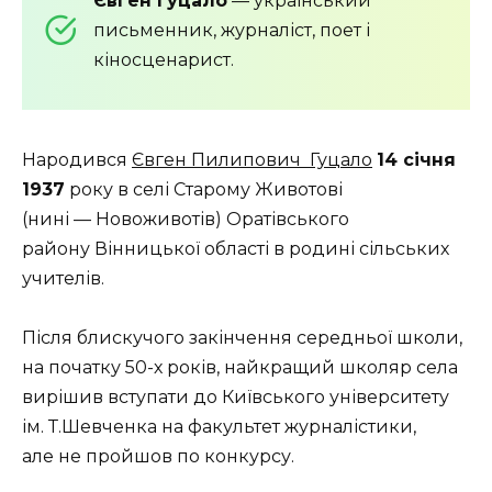
Євген Гуцало
— український
письменник, журналіст, поет і
кіносценарист.
Народився
Євген Пилипович Гуцало
14 січня
1937
року в селі Старому Животові
(нині — Новоживотів) Оратівського
району Вінницької області в родині сільських
учителів.
Після блискучого закінчення середньої школи,
на початку 50-х років, найкращий школяр села
вирішив вступати до Київського університету
ім. Т.Шевченка на факультет журналістики,
але не пройшов по конкурсу.