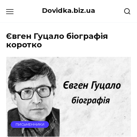
Перейти
Dovidka.biz.ua
до
вмісту
Євген Гуцало біографія
коротко
ПИСЬМЕННИКИ