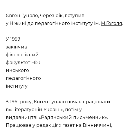
Євген Гуцало, через рік, вступив
у Ніжині до педагогічного інституту ім.
М.Гоголя
.
У 1959
закінчив
філологічний
факультет Ніж
инського
педагогічного
інституту.
З 1961 року, Євген Гуцало почав працювати
в«Літературній Україні», потім у
видавництві «Радянський письменник».
Працював у редакціях газет на Вінниччині,