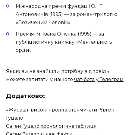
Міжнародна премія фундації О. і Т.
Антоновичів (1995) — за роман-трилогію
«Позичений чоловік»;
Премія ім. Івана Огієнка (1995) — за
публіцистичну книжку «Ментальність
орди».
Якщо ви не знайшли потрібну відповідь,
можете запитати у нашого
чат-бота у Телеграм
.
Додатково:
«Журавлі високі пролітають» читати. Євген
Гуцало
Євген Гуцало хронологічна таблиця
Євген Гуцало цікаві факти