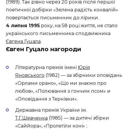
(1989). Так рівно через 20 років після першої
поетичної добірки «Зелена радість конвалій»
повертається письменник до лірики.
4 липня 1995
року, на 58 році життя, не стало
українського письменника-сподвижника
Євгена Гуцала
.
Євген Гуцало нагороди
Літературна премія імені
Юрія
Яновського
(1982) — за збірники оповідань
«Орлами орано», «Що ми знаємо про
любов», «Полювання з гончим псом» и
«Оповідання з Тернівки»;
Державна премія України ім.
Т.Г.Шевченка
(1985) — за дитячі збірки
«Саййора», «Пролетіли коні» ;