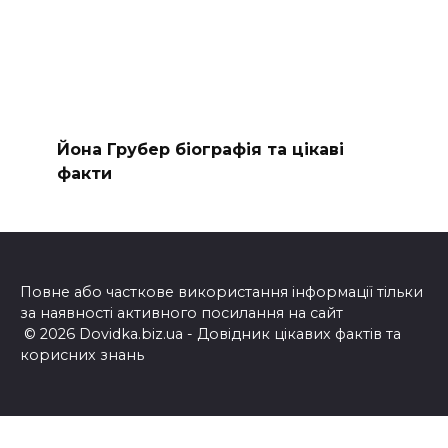
Йона Грубер біографія та цікаві
факти
Повне або часткове використання інформації тільки
за наявності активного посилання на сайт
© 2026 Dovidka.biz.ua - Довідник цікавих фактів та
корисних знань