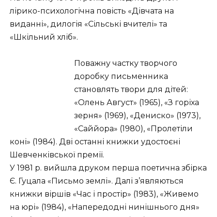
лірико-психологічна повість «Дівчата на
виданні», дилогія «Сільські вчителі» та
«Шкільний хліб».
Поважну частку творчого
доробку письменника
становлять твори для дітей:
«Олень Август» (1965), «З горіха
зерня» (1969), «Дениско» (1973),
«Саййора» (1980), «Пролетіли
коні» (1984). Дві останні книжки удостоєні
Шевченківської премії.
У 1981 р. вийшла друком перша поетична збірка
Є. Гуцала «Письмо землі». Далі з’являються
книжки віршів «Час і простір» (1983), «Живемо
на юрі» (1984), «Напередодні нинішнього дня»