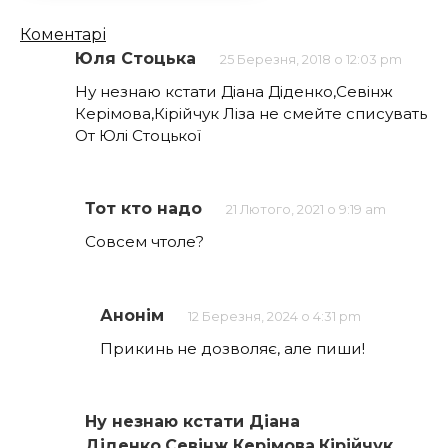
Кількість
Коментарі
коментарів
Юля Стоцька
25 Березня, 2018 о 12:03 pm
Ну незнаю кстати Діана Діденко,Севінж
Керімова,Кірійчук Ліза не смейте списувать
От Юлі Стоцької
Тот кто надо
21 Лютого, 2021 о 9:19 am
Совсем чтоле?
Анонім
12 Березня, 2024 о 4:31 pm
Прикинь не дозволяє, але пиши!
Ну незнаю кстати Діана
Діденко,Севінж Керімова,Кірійчук