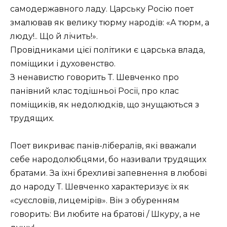
самодержавного ладу. Царську Росію поет
змалював як велику тюрму народів: «А тюрм, а
люду!.. Що й лічить!».
Провідниками цієї політики є царська влада,
поміщики і духовенство.
З ненавистю говорить Т. Шевченко про
панівний клас тодішньої Росії, про клас
поміщиків, як недолюдків, що знущаються з
трудящих.
Поет викриває панів-лібералів, які вважали
себе народолюбцями, бо називали трудящих
братами. За їхні брехливі запевнення в любові
до народу Т. Шевченко характеризує їх як
«суєсловів, лицемірів». Він з обуренням
говорить: Ви любите на братові / Шкуру, а не