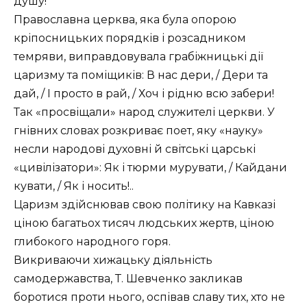
душу!
Православна церква, яка була опорою
кріпосницьких порядків і розсадником
темряви, виправдовувала грабіжницькі дії
царизму та поміщиків: В нас дери, / Дери та
дай, / І просто в рай, / Хоч і рідню всю забери!
Так «просвіщали» народ служителі церкви. У
гнівних словах розкриває поет, яку «науку»
несли народові духовні й світські царські
«цивілізатори»: Як і тюрми мурувати, / Кайдани
кувати, / Як і носить!..
Царизм здійснював свою політику на Кавказі
ціною багатьох тисяч людських жертв, ціною
глибокого народного горя.
Викриваючи хижацьку діяльність
самодержавства, Т. Шевченко закликав
боротися проти нього, оспівав славу тих, хто не