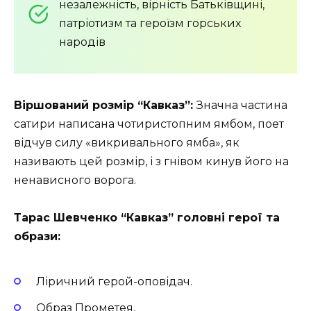
незалежність, вірність Батьківщині,
патріотизм та героїзм горських
народів
Віршований розмір “Кавказ”:
Значна частина
сатири написана чотиристопним ямбом, поет
відчув силу «викривального ямба», як
називають цей розмір, і з гнівом кинув його на
ненависного ворога.
Тарас Шевченко “Кавказ” головні герої та
образи:
Ліричний герой-оповідач.
Образ Прометея,