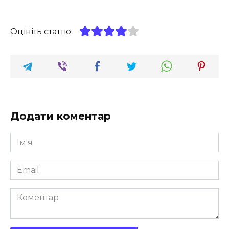
Оцініть статтю
Додати коментар
Ім'я
*
Email
*
Коментар