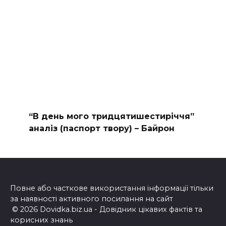
“В день мого тридцятишестиріччя”
аналіз (паспорт твору) – Байрон
Повне або часткове використання інформації тільки
за наявності активного посилання на сайт
© 2026 Dovidka.biz.ua - Довідник цікавих фактів та
корисних знань