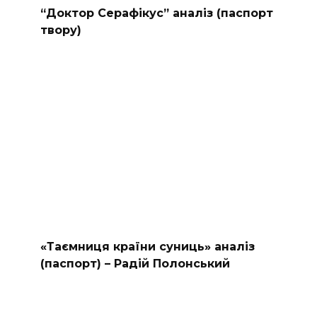
“Доктор Серафікус” аналіз (паспорт
твору)
«Таємниця країни суниць» аналіз
(паспорт) – Радій Полонський