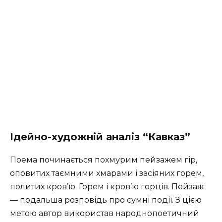
Ідейно-художній аналіз “Кавказ”
Поема починається похмурим пейзажем гір,
оповитих таємними хмарами і засіяних горем,
политих кров’ю. Горем і кров’ю горців. Пейзаж
— подальша розповідь про сумні події. З цією
метою автор використав народнопоетичний