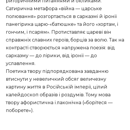
риторичними питаннями й окликами.
Сатирична метафора «війна — царське
полювання» розгортається в сарказмі й іронії
панегірика царю-«батюшке» та його «хортам, і
гончим, і псарям». Протиставляє цареві він
справжніх славних героїв, борців за волю. Так на
контрасті створюється напружена поезія: від
сарказму — до лірики, від іронії — до
уславлення.
Поетика твору підпорядкована завданню
втиснути у невеличкий обсяг величезну
картину життя в Російській імперії, цілий
калейдоскоп образів і роздумів. Тому мова
твору афористична і лаконічна («борітеся —
поборете»).