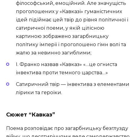
філософський, емоційний. Але значущість
проголошених у «Кавказі» гуманістичних
ідей підіймає цей твір до рівня політичної і
сатиричної поеми, у якій цілісною
картиною зображено загарбницьку
політику імперії і проголошено гімн волі та
жалю за невинно загиблими;
І. Франко назвав «Кавказ» «…це огниста
інвектива проти темного царства…»
Сатиричний твір — інвектива з елементами
лірики та героїки.
Сюжет “Кавказ”
Поема розповідає про загарбницьку безглузду
війну, що десятиріччями веде самодержавство