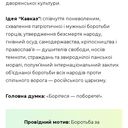
дворянської культури.
Ідея
“Кавказ”
:
співчуття поневоленим,
схвалення патріотичної і мужньої боротьби
горців, утвердження безсмертя народу,
гнівний осуд самодержавства, кріпосництва і
православ’я — душителів свободи, носіїв
темноти, страждань та звироднілої панської
моралі, полум’яний інтернаціональний заклик
об’єднаної боротьби всіх народів проти
спільного ворога — російського царизму.
Головна думка:
«Борітеся — поборете!».
Провідний мотив:
Боротьба за