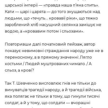
царської імперії — «правда наша п’яна спить».
Кати — царі і царята — до того знущаються над
людьми, що «течуть… кровавії ріки», що тяжко
зароблений хліб насущний селянка замішує не
водою, а «кровавим потом і сльозами».
Повторивши далі початковий пейзаж, автор
показує невимовні страждання народу уже не в
переносному, а в прямому значенні: Лягло
костьми / Людей муштрованих чимало. / А
сльоз, а крові?
Так Т. Шевченко висловлює гнів не тільки до
винуватців трагедії народу, а й трагедії війська,
яка полягає не тільки в тому, що гинули тисячі
солдат, а й у тому, що солдати — вчорашні