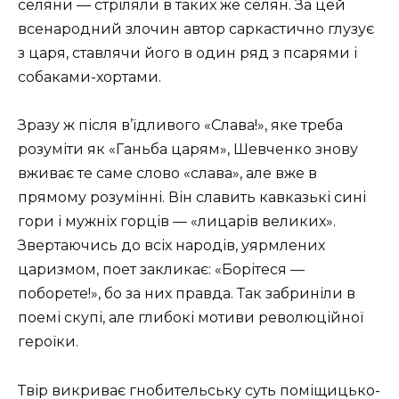
селяни — стріляли в таких же селян. За цей
всенародний злочин автор саркастично глузує
з царя, ставлячи його в один ряд з псарями і
собаками-хортами.
Зразу ж після в’їдливого «Слава!», яке треба
розуміти як «Ганьба царям», Шевченко знову
вживає те саме слово «слава», але вже в
прямому розумінні. Він славить кавказькі сині
гори і мужніх горців — «лицарів великих».
Звертаючись до всіх народів, уярмлених
царизмом, поет закликає: «Борітеся —
поборете!», бо за них правда. Так забриніли в
поемі скупі, але глибокі мотиви революційної
героїки.
Твір викриває гнобительську суть поміщицько-