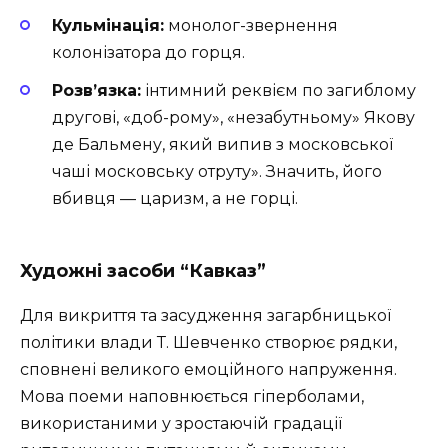
Кульмінація:
монолог-звернення
колонізатора до горця.
Розв’язка:
інтимний реквієм по загиблому
другові, «доб-рому», «незабутньому» Якову
де Бальмену, який випив з московської
чаші московську отруту». Значить, його
вбивця — царизм, а не горці.
Художні засоби
“Кавказ”
Для викриття та засудження загарбницької
політики влади Т. Шевченко створює рядки,
сповнені великого емоційного напруження.
Мова поеми наповнюється гіперболами,
використаними у зростаючій градації