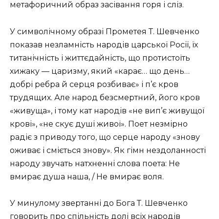
метафоричний образ засівання горя і сліз.
У символічному образі Прометея Т. Шевченко
показав незламність народів царської Росії, їх
титанічність і життєдайність, що протистоїть
хижаку — царизму, який «карає… що день…
добрі ребра й серця розбиває» і п’є кров
трудящих. Але народ безсмертний, його кров
«живуща», і тому кат народів «не вип’є живущої
крові», «не скує душі живої». Поет незмірно
радіє з приводу того, що серце народу «знову
оживає і сміється знову». Як гімн нездоланності
народу звучать натхненні слова поета: Не
вмирає душа наша, / Не вмирає воля.
У минулому звертанні до Бога Т. Шевченко
говорить про спільність долі всіх народів