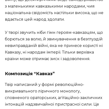
з маленькими кавказькими народами, чия
національна свідомість настільки висока, що не
вдається цей народ здолати.
У творі звучить ніби гімн героям-кавказцям, що
борються за волю, й звинувачення в безглуздій
невиправданій війні, яка не принесе користі ні
Кавказу, ні народам імперії. Тільки верхівка
країни може отримає зиск і задоволення.
Композиція
“Кавказ”
Твір написаний у формі революційно-
викривального ліричного монологу,
сповненого ораторських, агітаційно-закличних
інтонацій надзвичайної пристрасної сили. Це