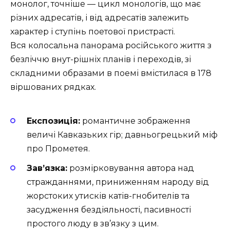
монолог, точніше — цикл монологів, що має
різних адресатів, і від адресатів залежить
характер і ступінь поетової пристрасті.
Вся колосальна панорама російського життя з
безліччю внут-рішніх планів і переходів, зі
складними образами в поемі вмістилася в 178
віршованих рядках.
Експозиція:
романтичне зображення
величі Кавказьких гір; давньогрецький міф
про Прометея.
Зав’язка:
розмірковування автора над
стражданнями, приниженням народу від
жорстоких утисків катів-гнобителів та
засудження бездіяльності, пасивності
простого люду в зв’язку з цим.