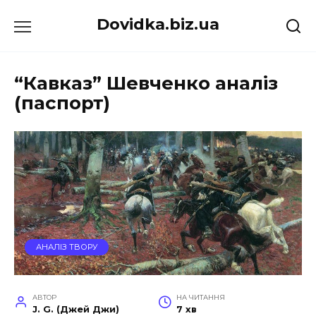
Перейти
Dovidka.biz.ua
до
вмісту
“Кавказ” Шевченко аналіз
(паспорт)
АНАЛІЗ ТВОРУ
АВТОР
НА ЧИТАННЯ
J. G. (Джей Джи)
7 хв