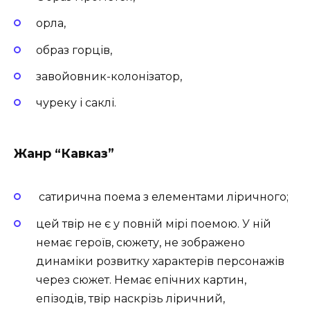
орла,
образ горців,
завойовник-колонізатор,
чуреку і саклі.
Жанр
“Кавказ”
сатирична поема з елементами ліричного;
цей твір не є у повній мірі поемою. У ній
немає героїв, сюжету, не зображено
динаміки розвитку характерів персонажів
через сюжет. Немає епічних картин,
епізодів, твір наскрізь ліричний,