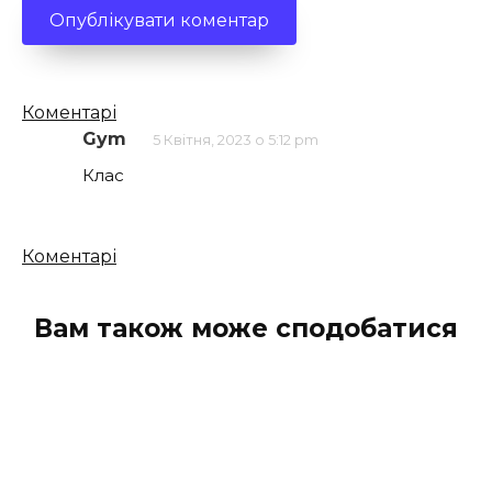
Кількість
Коментарі
коментарів
Gym
5 Квітня, 2023 о 5:12 pm
Клас
Кількість
Коментарі
коментарів
Вам також може сподобатися