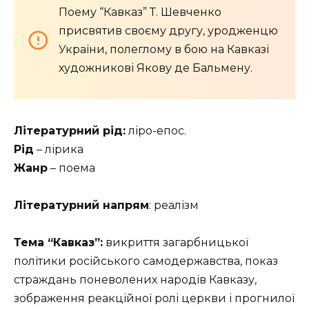
Поему “Кавказ” Т. Шевченко
присвятив своєму другу, уродженцю
України, полеглому в бою на Кавказі
художникові Якову де Бальмену.
Літературний рід:
ліро-епос.
Рід
– лірика
Жанр
– поема
Літературний напрям
: реалізм
Тема
“Кавказ”
:
викриття загарбницької
політики російського самодержавства, показ
страждань поневолених народів Кавказу,
зображення реакційної ролі церкви і прогнилої