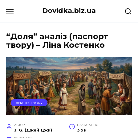
Перейти
Dovidka.biz.ua
до
вмісту
“Доля” аналіз (паспорт
твору) – Ліна Костенко
АНАЛІЗ ТВОРУ
АВТОР
НА ЧИТАННЯ
J. G. (Джей Джи)
3 хв