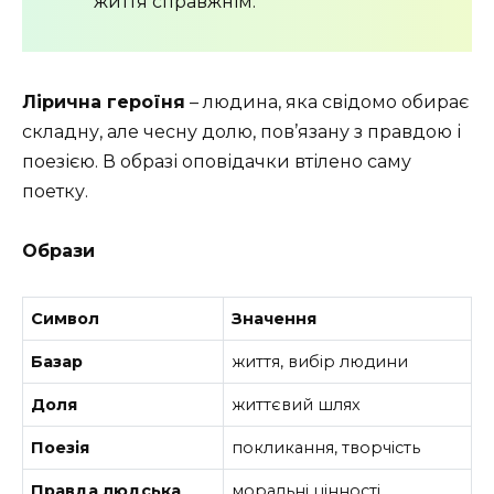
життя справжнім.
Лірична героїня
– людина, яка свідомо обирає
складну, але чесну долю, пов’язану з правдою і
поезією. В образі оповідачки втілено саму
поетку.
Образи
Символ
Значення
Базар
життя, вибір людини
Доля
життєвий шлях
Поезія
покликання, творчість
Правда людська
моральні цінності