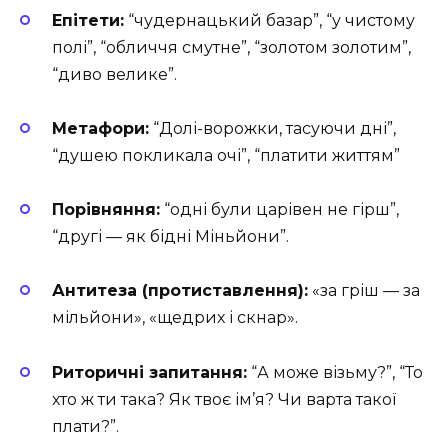
Епітети:
“чудернацький базар”, “у чистому
полі”, “обличчя смутне”, “золотом золотим”,
“диво велике”.
Метафори:
“Долі-ворожки, тасуючи дні”,
“душею покликала очі”, “платити життям”
Порівняння:
“одні були царівен не гірш”,
“другі — як бідні Міньйони”.
Антитеза (протиставлення):
«за гріш — за
мільйони», «щедрих і скнар».
Риторичні запитання:
“А може візьму?”, “То
хто ж ти така? Як твоє ім’я? Чи варта такої
плати?”.