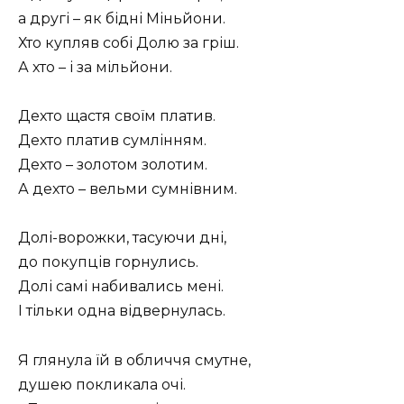
а другі – як бідні Міньйони.
Хто купляв собі Долю за гріш.
А хто – і за мільйони.
Дехто щастя своїм платив.
Дехто платив сумлінням.
Дехто – золотом золотим.
А дехто – вельми сумнівним.
Долі-ворожки, тасуючи дні,
до покупців горнулись.
Долі самі набивались мені.
І тільки одна відвернулась.
Я глянула їй в обличчя смутне,
душею покликала очі.