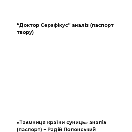
“Доктор Серафікус” аналіз (паспорт
твору)
«Таємниця країни суниць» аналіз
(паспорт) – Радій Полонський