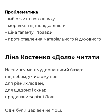
Проблематика
-вибір життєвого шляху
– моральна відповідальність
– ціна таланту і правди
– протиставлення матеріального й духовного
Ліна Костенко «Доля» читати
Наснився мені чудернацький базар:
під небом, у чистому полі,
для різних людей,
для щедрих і скнар,
продавалися різні Долі.
Одні були царівен не гірш,