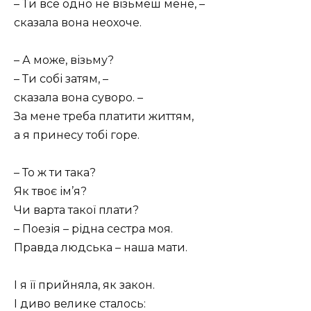
– Ти все одно не візьмеш мене, –
сказала вона неохоче.
– А може, візьму?
– Ти собі затям, –
сказала вона суворо. –
За мене треба платити життям,
а я принесу тобі горе.
– То ж ти така?
Як твоє ім’я?
Чи варта такої плати?
– Поезія – рідна сестра моя.
Правда людська – наша мати.
І я її прийняла, як закон.
І диво велике сталось: