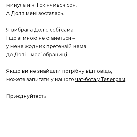
минула ніч. І скінчився сон.
А Доля мені зосталась.
Я вибрала Долю собі сама.
І що зі мною не станеться –
у мене жодних претензій нема
до Долі – моєї обраниці.
Якщо ви не знайшли потрібну відповідь,
можете запитати у нашого
чат-бота у Телеграм
.
Приєднуйтесть: