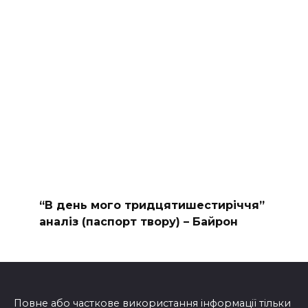
“В день мого тридцятишестиріччя”
аналіз (паспорт твору) – Байрон
Повне або часткове використання інформації тільки