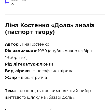
КОМЕНТАРІ
0
Ліна Костенко «Доля» аналіз
(паспорт твору)
Автор
: Ліна Костенко
Рік написання
: 1989 (опубліковано в збірці
“Вибране”)
Рід літератури
: лірика
Вид лірики
: філософська лірика
Жанр
– вірш-притча.
Тема
– розповідь про символічний вибір
життєвого шляху на «базарі доль».