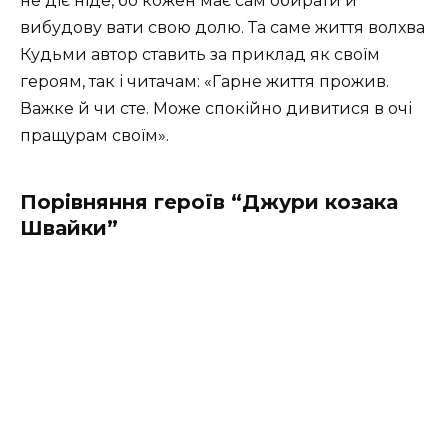
не діє ніде, бо кожен має сам обирати й
вибудову­ вати свою долю. Та саме життя волхва
Кудьми автор ставить за приклад як своїм
героям, так і читачам: «Гарне життя прожив.
Важке й чи­ сте. Може спокійно дивитися в очі
пращурам своїм».
Порівняння героїв “Джури козака
Швайки”