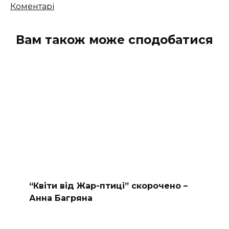
Кількість
Коментарі
коментарів
Вам також може сподобатися
“Квіти від Жар-птиці” скорочено –
Анна Багряна