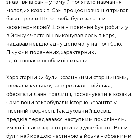
знав і вмів сам – у тому й полягало навчання
молодих козаків. Сам процес навчання тривав
багато років. Що ж треба було засвоїти
характерникові? Що він повинен був робити у
війську? Часто він вико­нував роль лікаря,
надавав невідкладну допомогу на полі бою.
Лікуючи поранених, характерники
здійснювали особливі ритуали.
Характерники були козацькими старшинами,
плекали культуру запорозького війська,
оберігали давні традиції, посвячували в козаки.
Саме вони закарбували історію козацтва у
пісенній творчості. Так духовний досвід
предків передавався наступним поколінням.
Уміли і знали характерники дуже багато. Вони
були найкращою частиною війська – обраними.