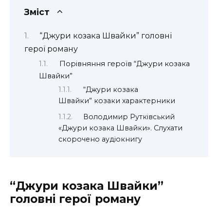
Зміст
“Джури козака Швайки” головні
герої роману
Порівняння героїв “Джури козака
Швайки”
“Джури козака
Швайки” козаки характерники
Володимир Рутківський
«Джури козака Швайки». Слухати
скорочено аудіокнигу
“Джури козака Швайки”
головні герої роману