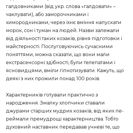
галдовни­ками (від укр. слова «галдовати» –
чаклувати), або заморочниками і
химородниками, через їхнє вміння напускати
морок, сон і туман на людей. Назви залежали
від діяльності таких козаків, рівня підготовки і
майстерності. Послуговуючись сучасними
поняттями, можна сказати, що вони мали
екстрасенсорні здібності, були телепатами і
ясновидцями, вміли гіпнотизувати. Кажуть, що
деякі з них прожили понад 100 років.
Характерників готували прак­тично з
народження. Змалку хлопчики ставали
джурами старших мудрих козаків, від яких пе­
реймали премудрощі характерництва. Тобто
духовний наставник передавав учневі те, що