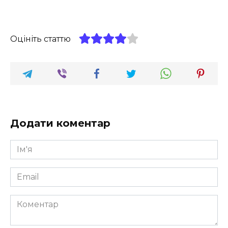
Оцініть статтю
Додати коментар
Ім'я
*
Email
*
Коментар