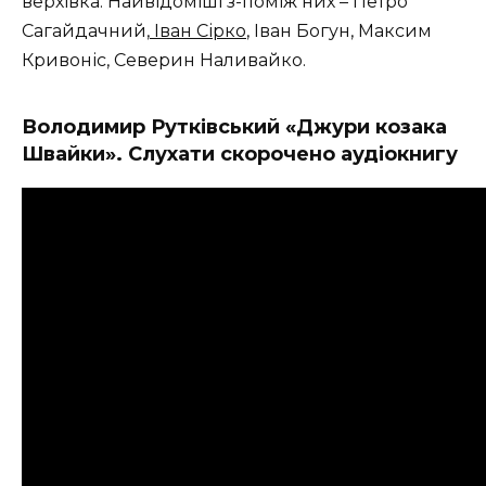
верхівка. Найвідоміші з-поміж них – Петро
Сагайдачний,
Іван Сірко
, Іван Богун, Максим
Кривоніс, Северин Наливайко.
Володимир Рутківський «Джури козака
Швайки». Слухати скорочено аудіокнигу