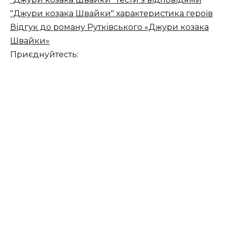
"Джури козака Швайки" характеристика героїв
Відгук до роману Рутківського «Джури козака
Швайки»
Приєднуйтесть: