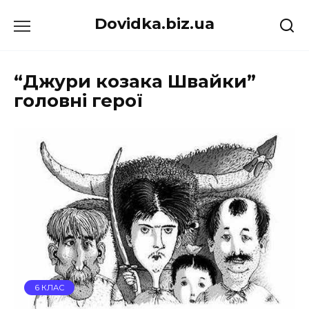
Перейти
Dovidka.biz.ua
до
вмісту
“Джури козака Швайки”
головні герої
6 КЛАС