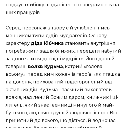
свідчує глибоку людяність і справедливість на­
ших пращурів.
Серед персонажів твору є й улюблені пись
менником типи дідів-мудрагелів. Основу
характеру
діда Кібчика
становить внутрішня
потреба жити задля ближніх, передати набутий
за довге життя досвід і мудрість. Його давній
товариш
волхв Кудьма
, котрий «голова
всьому», перед ким кожен із героїв, «як пташка
на долоні», прихований і відсторонений від
активних дій. Кудьма – таємний вихователь
вовків, наділений Божим даром, книжник і ці­
литель, який знає таємниці минулого й май­
бутнього, людської душі й людської історії. Він
причетний до всього, що діється, й водночас