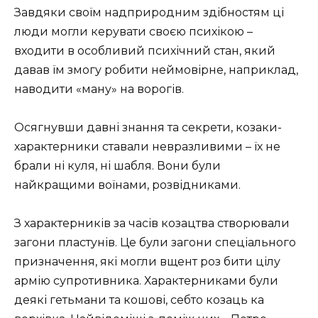
Завдяки своїм надприродним здібностям ці
люди могли керувати своєю психікою –
входити в особливий психічний стан, який
давав їм змогу робити неймовірне, наприклад,
наводити «ману» на ворогів.
Осягнувши давні знання та секрети, коза­ки-
характерники ставали невразливими – їх не
брали ні куля, ні шабля. Вони були
найкращими воїнами, розвідниками.
З характерників за часів козацтва створювали
загони пластунів. Це були загони спеціального
призначення, які могли вщент роз­ бити цілу
армію супротивника. Характерниками були
деякі гетьмани та кошові, себто козаць­ ка