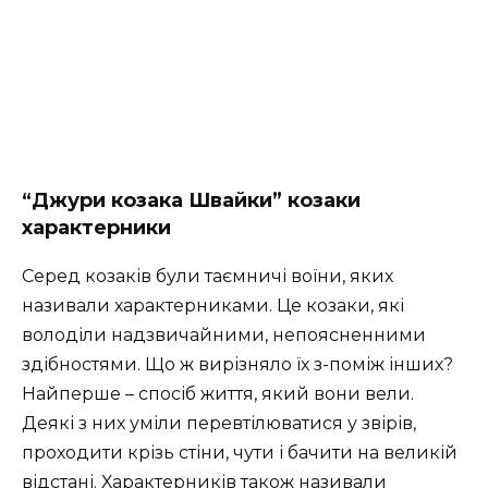
“Джури козака Швайки” козаки
характерники
Серед козаків були таємничі во­їни, яких
називали характерниками. Це козаки, які
володіли надзвичайними, непоясненними
здібностями. Що ж вирізняло їх з-поміж інших?
Найперше – спосіб життя, який вони вели.
Деякі з них уміли перевтілюватися у звірів,
проходити крізь сті­ни, чути і бачити на великій
відстані. Характерників також називали