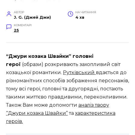
АВТОР
НА ЧИТАННЯ
J. G. (Джей Джи)
4 хв
КОМЕНТАРІ
25
“Джури козака Швайки” головні
герої
(образи) розкривають захопливий світ
козацької романтики.
Рутківський
вдається до
різноманітних способів зображення персо­нажів,
тому всі герої, головні та другорядні, постають
такими життєво правдивими, переконливими.
Також Вам може допомогти
аналіз твору
“Джури козака Швайки”
та
характеристика
героїв.