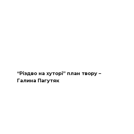
“Різдво на хуторі” план твору –
Галина Пагутяк