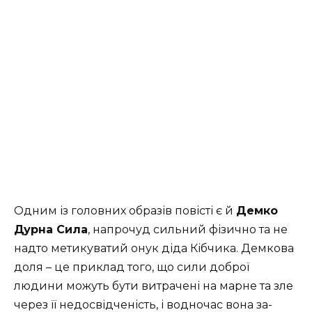
Одним із головних образів повісті є й
Демко
Дурна Сила
, напрочуд сильний фізично та не
надто метикуватий онук діда Кібчика. Демкова
доля – це приклад того, що сили доброї
людини можуть бути витрачені на марне та зле
через її недосвідченість, і водночас вона за­