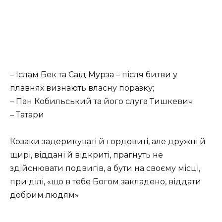
– Іслам Бек та Саїд Мурза – після битви у
плавнях визнають власну поразку;
– Пан Кобильський та його слуга Тишкевич;
– Татари
Козаки задерикуваті й гордовиті, але дружні й
щирі, віддані й відкриті, прагнуть не
здійснювати подви­гів, а бути на своєму місці,
при ділі, «що в тебе Богом закладено, віддати
добрим людям»