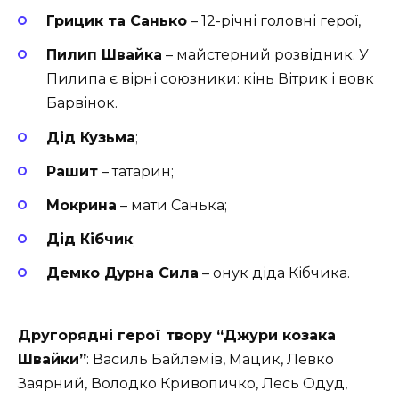
Грицик та Санько
– 12-річні головні герої,
Пилип Швайка
– майстерний розвідник. У
Пилипа є вірні союзники: кінь Вітрик і вовк
Барвінок.
Дід Кузьма
;
Рашит
– татарин;
Мокрина
– мати Санька;
Дід Кібчик
;
Демко Дурна Сила
– онук діда Кібчика.
Другорядні герої твору “Джури козака
Швайки”
: Василь Байлемів, Мацик, Левко
Заярний, Володко Кривопичко, Лесь Одуд,