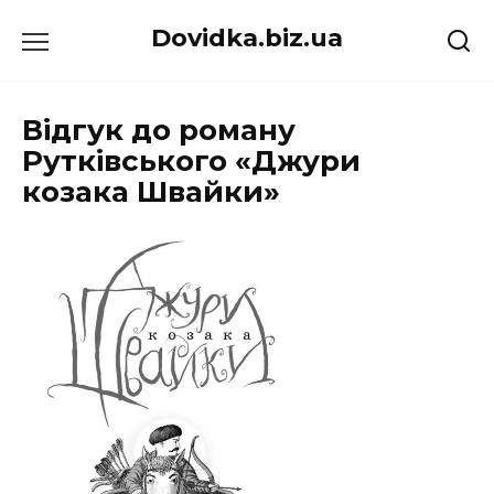
Перейти
Dovidka.biz.ua
до
вмісту
Відгук до роману
Рутківського «Джури
козака Швайки»