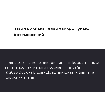
“Пан та собака” план твору – Гулак-
Артемовський
Повне або часткове використання інформації тільки
за наявності активного посилання на сайт
© 2026 Dovidka.biz.ua - Довідник цікавих фактів та
корисних знань