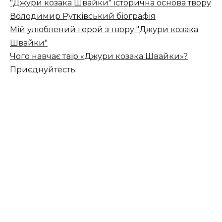
"Джури козака Швайки" історична основа твору
Володимир Рутківський біографія
Мій улюблений герой з твору "Джури козака
Швайки"
Чого навчає твір «Джури козака Швайки»?
Приєднуйтесть: