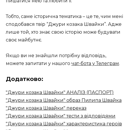
пишатися нею та любити її.
Тобто, саме історична тематика – це те, чим мені
сподобався твір “Джури козака Швайки”. Адже
лише той, хто знає свою історію може будувати
своє майбутнє.
Якщо ви не знайшли потрібну відповідь,
можете запитати у нашого
чат-бота у Телеграм
.
Додатково:
"Джури козака Швайки" АНАЛІЗ (ПАСПОРТ)
"Джури козака Швайки" образ Пилипа Швайка
"Джури козака Швайки" переказ
"Джури козака Швайки" тести з відповідями
"Джури козака Швайки" характеристика героїв