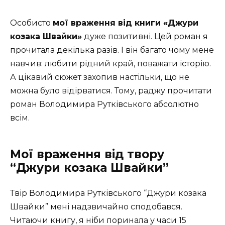
Особисто
мої враження від книги «Джури
козака Швайки»
дуже позитивні. Цей роман я
прочитала декілька разів. І він багато чому мене
навчив: любити рідний край, поважати історію.
А цікавий сюжет захопив настільки, що не
можна було відірватися. Тому, раджу прочитати
роман Володимира Рутківського абсолютно
всім.
Мої враження від твору
“Джури козака Швайки”
Твір Володимира Рутківського “Джури козака
Швайки” мені надзвичайно сподобався.
Читаючи книгу, я ніби поринала у часи 15