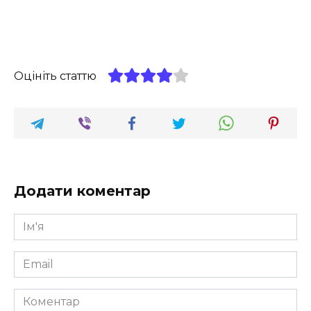
Оцініть статтю
Додати коментар
Ім'я
*
Email
*
Коментар