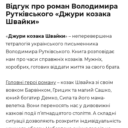
Відгук про роман Володимира
Рутківського «Джури козака
Швайки»
«
Джури козака Швайки
» – неперевершена
тетралогія українського письменника
Володимира Рутківського. Книга розповідає
нам про часи справжніх козаків. Мужніх,
хоробрих, готових віддати життя за свого брата.
Головні герої роману
– козак Швайка зі своїм
вовком Барвінком, Грицик та малий Сашко,
юний богатир Демко, Сила та його мама-
велетка. Вони переносять нас у дивовижні
казкові події п’ятнадцятого століття. А складні
ситуації дозволяють розкрити індивідуальність