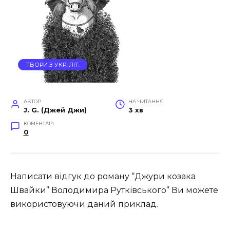
ТВОРИ З УКР. ЛІТ.
АВТОР
НА ЧИТАННЯ
J. G. (Джей Джи)
3 хв
КОМЕНТАРІ
0
Написати відгук до роману “Джури козака
Швайки” Володимира Рутківського” Ви можете
використовуючи даний приклад.