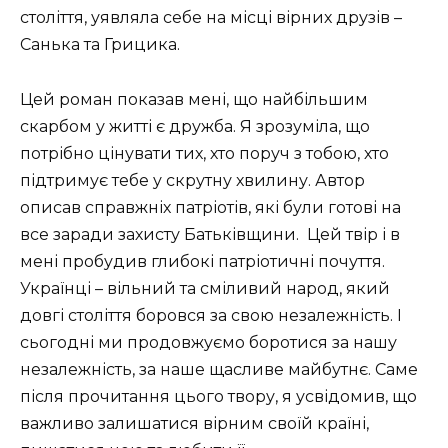
століття, уявляла себе на місці вірних друзів –
Санька та Грицика.
Цей роман показав мені, що найбільшим
скарбом у житті є дружба. Я зрозуміла, що
потрібно цінувати тих, хто поруч з тобою, хто
підтримує тебе у скрутну хвилину. Автор
описав справжніх патріотів, які були готові на
все заради захисту Батьківщини. Цей твір і в
мені пробудив глибокі патріотичні почуття.
Українці – вільний та сміливий народ, який
довгі століття боровся за свою незалежність. І
сьогодні ми продовжуємо боротися за нашу
незалежність, за наше щасливе майбутнє. Саме
після прочитання цього твору, я усвідомив, що
важливо залишатися вірним своїй країні,