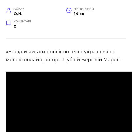
АВТОР
НА ЧИТАННЯ
O.H.
14 хв
КОМЕНТАРІ
0
«Енеїда» читати повністю текст українською
мовою онлайн, автор – Публій Вергілій Марон.