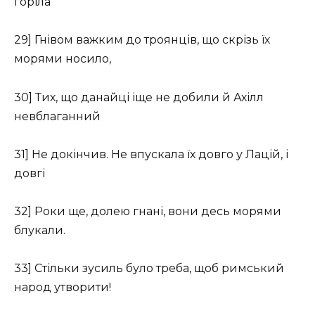
горіла
29] Гнівом важким до троянців, що скрізь їх
морями носило,
30] Тих, що данайці іще не добили й Ахілл
невблаганний
31] Не докінчив. Не впускала їх довго у Лацій, і
довгі
32] Роки ще, долею гнані, вони десь морями
блукали.
33] Стільки зусиль було треба, щоб римський
народ утворити!