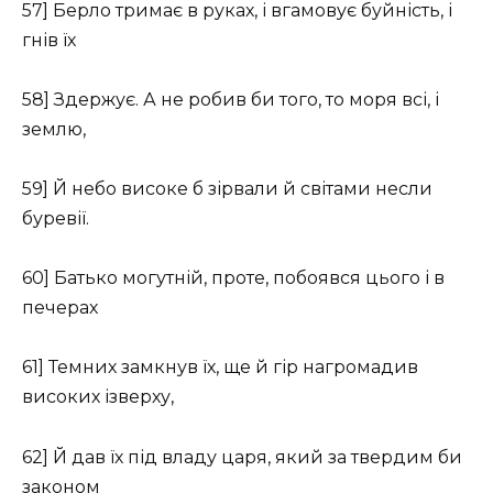
57] Берло тримає в руках, і вгамовує буйність, і
гнів їх
58] Здержує. А не робив би того, то моря всі, і
землю,
59] Й небо високе б зірвали й світами несли
буревії.
60] Батько могутній, проте, побоявся цього і в
печерах
61] Темних замкнув їх, ще й гір нагромадив
високих ізверху,
62] Й дав їх під владу царя, який за твердим би
законом