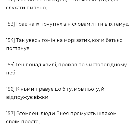
слухати пильно;
153] Грає на їх почуттях він словами і гнів їх гамує.
154] Так увесь гомін на морі затих, коли батько
поглянув
155] Ген понад хвилі, проїхав по чистопогідному
небі:
156] Кіньми правує до бігу, мов льоту, й
відпружує віжки.
157] Втомлені люди Енея прямують шляхом
своїм просто,