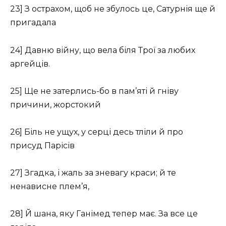
23] З острахом, щоб не збулось це, Сатурнія ще й
пригадала
24] Давню війну, що вела біля Трої за любих
аргейців.
25] Ще не затерлись-бо в пам’яті й гніву
причини, жорстокий
26] Біль не ущух, у серці десь тліли й про
присуд Парісів
27] Згадка, і жаль за зневагу краси; й те
ненависне плем’я,
28] Й шана, яку Ганімед тепер має. За все це