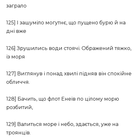
заграло
125] І зашуміло могутнє, що пущено бурю й на
дні вже
126] Зрушились води стоячі. Ображений тяжко,
із моря
127] Виглянув і понад хвилі підняв він спокійне
обличчя.
128] Бачить, що флот Енеїв по цілому морю
розбитий,
129] Валиться море і небо, здається, уже на
троянців.