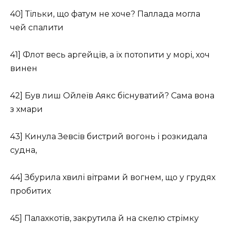
40] Тільки, що фатум не хоче? Паллада могла
чей спалити
41] Флот весь аргейців, а їх потопити у морі, хоч
винен
42] Був лиш Ойлеїв Аякс біснуватий? Сама вона
з хмари
43] Кинула Зевсів бистрий вогонь і розкидала
судна,
44] Збурила хвилі вітрами й вогнем, що у грудях
пробитих
45] Палахкотів, закрутила й на скелю стрімку