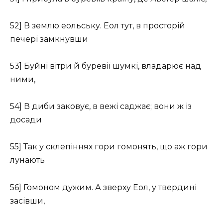
52] В землю еольську. Еол тут, в просторій
печері замкнувши
53] Буйні вітри й буревії шумкі, владарює над
ними,
54] В диби заковує, в вежі саджає; вони ж із
досади
55] Так у склепіннях гори гомонять, що аж гори
лунають
56] Гомоном дужим. А зверху Еол, у твердині
засівши,