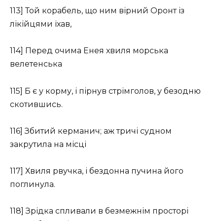
113] Той корабель, що ним вірний Оронт із
лікійцями їхав,
114] Перед очима Енея хвиля морська
велетенська
115] Б є у корму, і пірнув стрімголов, у безодню
скотившись.
116] Збитий керманич; аж тричі судном
закрутила на місці
117] Хвиля рвучка, і бездонна пучина його
поглинула.
118] Зрідка спливали в безмежнім просторі