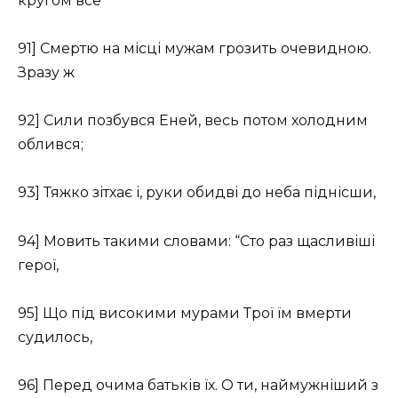
кругом все
91] Смертю на місці мужам грозить очевидною.
Зразу ж
92] Сили позбувся Еней, весь потом холодним
облився;
93] Тяжко зітхає і, руки обидві до неба піднісши,
94] Мовить такими словами: “Сто раз щасливіші
герої,
95] Що під високими мурами Трої їм вмерти
судилось,
96] Перед очима батьків їх. О ти, наймужніший з