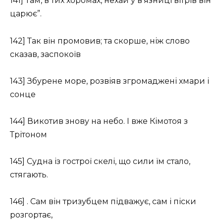
141] Там, в тих хоромах, нехай у в’язниці вітрів він
царює”.
142] Так він промовив; та скорше, ніж слово
сказав, заспокоїв
143] Збурене море, розвіяв згромаджені хмари і
сонце
144] Викотив знову на небо. І вже Кімотоя з
Трітоном
145] Судна із гострої скелі, що сили їм стало,
стягають.
146] . Сам він тризубцем підважує, сам і піски
розгортає,