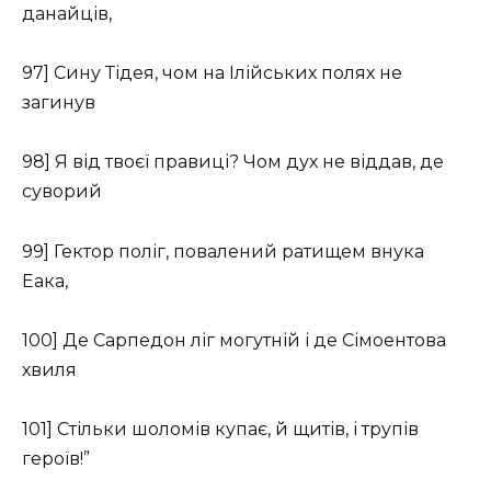
данайців,
97] Сину Тідея, чом на Ілійських полях не
загинув
98] Я від твоєї правиці? Чом дух не віддав, де
суворий
99] Гектор поліг, повалений ратищем внука
Еака,
100] Де Сарпедон ліг могутній і де Сімоентова
хвиля
101] Стільки шоломів купає, й щитів, і трупів
героїв!”