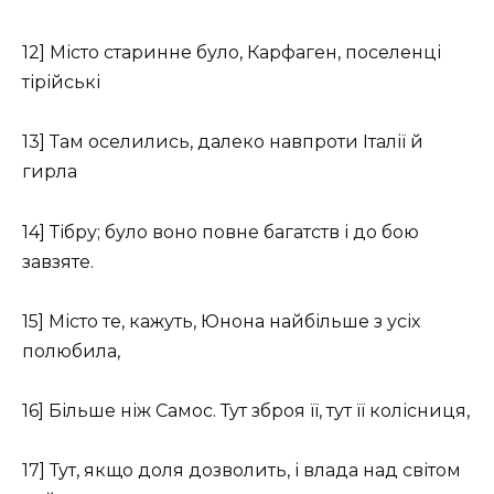
12] Місто старинне було, Карфаген, поселенці
тірійські
13] Там оселились, далеко навпроти Італії й
гирла
14] Тібру; було воно повне багатств і до бою
завзяте.
15] Місто те, кажуть, Юнона найбільше з усіх
полюбила,
16] Більше ніж Самос. Тут зброя її, тут її колісниця,
17] Тут, якщо доля дозволить, і влада над світом