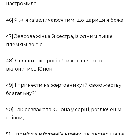
настромила.
46] Я ж, яка величаюся тим, що цариця я божа,
47] Зевсова жінка й сестра, із одним лише
плем’ям воюю
48] Стільки вже років. Чи хто іще схоче
вклонитись Юноні
49] І принести на жертовнику їй свою жертву
благальну?”
50] Так розважала Юнона у серці, розлюченім
гнівом,
51] І прибула в буревіїв країну, де Австер шаліє,