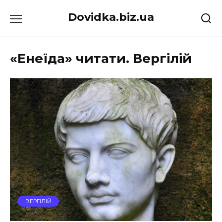
Перейти
Dovidka.biz.ua
до
вмісту
«Енеїда» читати. Вергілій
ВЕРГІЛІЙ