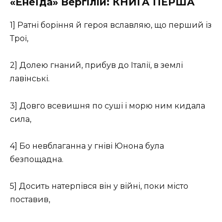
«Енеїда» Вергілій: КНИГА ПЕРША
1] Ратні боріння й героя вславляю, що перший із
Трої,
2] Долею гнаний, прибув до Італії, в землі
лавінські.
3] Довго всевишня по суші і морю ним кидала
сила,
4] Бо невблаганна у гніві Юнона була
безпощадна.
5] Досить натерпівся він у війні, поки місто
поставив,