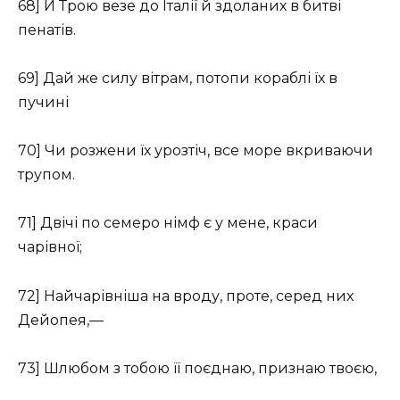
68] Й Трою везе до Італії й здоланих в битві
пенатів.
69] Дай же силу вітрам, потопи кораблі їх в
пучині
70] Чи розжени їх урозтіч, все море вкриваючи
трупом.
71] Двічі по семеро німф є у мене, краси
чарівної;
72] Найчарівніша на вроду, проте, серед них
Дейопея,—
73] Шлюбом з тобою її поєднаю, признаю твоєю,