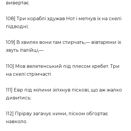
вивертає.
108] Три кораблі здужав Нот і метнув їх на скелі
підводні;
109] В хвилях вони там стирчать,— вівтарями їх
звуть італійці,—
110] Мов велетенський під плесом хребет. Три
на скелі стрімчасті
111] Евр під мілини зіпхнув піскові, що аж жалко
дивитись;
112] Прірву загачує ними, піском обгортає
навколо.