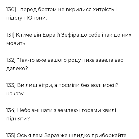
130] І перед братом не вкрилися хитрість і
підступ Юнони.
131] Кличе він Евра й Зефіра до себе і так до них
мовить:
132] “Так-то вже вашого роду пиха завела вас
далеко?
133] Ви лиш вітри, а посміли без волі моєї й
наказу
134] Небо змішати з землею і горами хвилі
підняти?
135] Ось я вам! Зараз же швидко приборкайте