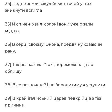
34] Ледве земля сікулійська з очей у них
зникнути встигла
35] Й спінені хвилі солоні вони уже різали
міддю,
36] В серці своєму Юнона, предвічну ховаючи
рану,
37] Так розважала: “То я, переможена, діло
облишу
38] Вже розпочате? І не боронитиму я уступити
39] В край італійський цареві тевкрійців з тієї
причини