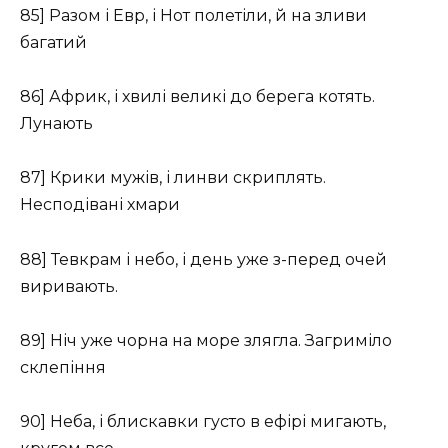
85] Разом і Евр, і Нот полетіли, й на зливи
багатий
86] Африк, і хвилі великі до берега котять.
Лунають
87] Крики мужів, і линви скриплять.
Несподівані хмари
88] Тевкрам і небо, і день уже з-перед очей
виривають.
89] Ніч уже чорна на море злягла. Загриміло
склепіння
90] Неба, і блискавки густо в ефірі мигають,