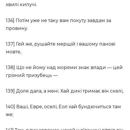
хвилі кипучі.
136] Потім уже не таку вам покуту завдам за
провину.
137] Гей же, рушайте мерщій і вашому панові
мовте,
138] Що не йому над морями знак влади — цей
грізний тризубець —
139] Доля дала, а мені. Хай дикі тримає він скелі,
140] Ваші, Евре, оселі, Еол хай бундючиться там
же;