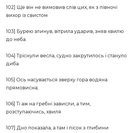
102] Ще він не вимовив слів цих, як з півночі
вихор із свистом
103] Бурею злинув, вітрила ударив, зняв хвилю
до неба.
104] Тріснули весла, судно закрутилось і стануло
диба.
105] Ось насувається зверху гора водяна
прямовисна;
106] Ті аж на гребні зависли, а тим,
розступаючись, хвиля
107] Дно показала, а там і пісок з глибини