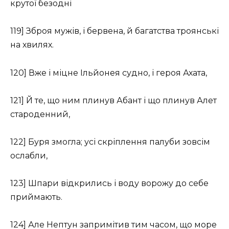
крутої безодні
119] Зброя мужів, і бервена, й багатства троянські
на хвилях.
120] Вже і міцне Ільйонея судно, і героя Ахата,
121] Й те, що ним плинув Абант і що плинув Алет
староденний,
122] Буря змогла; усі скріплення палуби зовсім
ослабли,
123] Шпари відкрились і воду ворожу до себе
приймають.
124] Але Нептун запримітив тим часом, що море