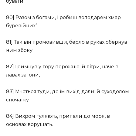
бувати
80] Разом з богами, і робиш володарем хмар
буревійних”.
81] Так він промовивши, берло в руках обернув і
ним збоку
82] Гримнув у гору порожню; й вітри, наче в
лавах загони,
83] Мчаться туди, де їм вихід дали; й суходолом
спочатку
84] Вихром гуляють, припали до моря, в
основах ворушать.