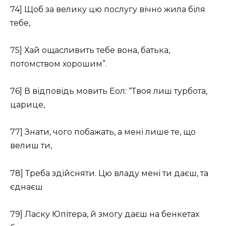
74] Щоб за велику цю послугу вічно жила біля
тебе,
75] Хай ощасливить тебе вона, батька,
потомством хорошим”.
76] В відповідь мовить Еол: “Твоя лиш турбота,
царице,
77] Знати, чого побажать, а мені лише те, що
велиш ти,
78] Треба здійсняти. Цю владу мені ти даєш, та
єднаєш
79] Ласку Юпітера, й змогу даєш на бенкетах