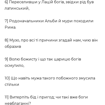
6] Переселивши у Лацій богів, звідки рід був
латинський,
7] Родоначальники Альби й мури походили
Рима.
8] Музо, про всі ті причини згадай нам, чию він
образив
9] Волю божисту і що так царицю богів
осмутило,
10] Що навіть мужа такого побожного змусила
стільки
11] Витерпіть бід і пригод; чи такі вже боги
невблаганні?