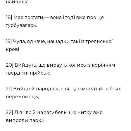
найвища
18] Має постати,— вона і тоді вже про це
турбувалась.
19] Чула, одначе, нащадки такі із троянської
крові
20] Вийдуть, що вирвуть колись із корінням
твердині тірійські,
21] Вийде й народ відтіля, цар могутній, в боях
переможець,
22] Лівії всій на загибель: цю нитку вже
випряли парки.