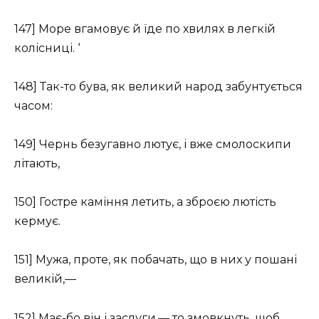
147] Море вгамовує й їде по хвилях в легкій
колісниці. ‘
148] Так-то бува, як великий народ забунтується
часом:
149] Чернь безугавно лютує, і вже смолоскипи
літають,
150] Гостре каміння летить, а зброєю лютість
кермує.
151] Мужа, проте, як побачать, що в них у пошані
великій,—
152] Має-бо він і заслуги,— то змовкнуть, щоб