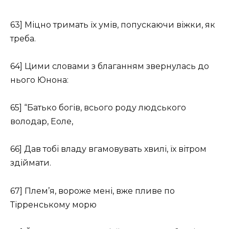
63] Міцно тримать їх умів, попускаючи віжки, як
треба.
64] Цими словами з благанням звернулась до
нього Юнона:
65] “Батько богів, всього роду людського
володар, Еоле,
66] Дав тобі владу вгамовувать хвилі, їх вітром
здіймати.
67] Плем’я, вороже мені, вже пливе по
Тірренському морю