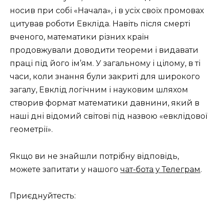
носив при собі «Начала», і в усіх своїх промовах
цитував роботи Евкліда. Навіть після смерті
вченого, математики різних країн
продовжували доводити теореми і видавати
праці під його ім’ям. У загальному і цілому, в ті
часи, коли знання були закриті для широкого
загалу, Евклід логічним і науковим шляхом
створив формат математики давнини, який в
наші дні відомий світові під назвою «евклідової
геометрії».
Якщо ви не знайшли потрібну відповідь,
можете запитати у нашого
чат-бота у Телеграм
.
Приєднуйтесть: