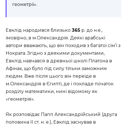
геометрії».
Евклід народився близько
365
р. до н.е.,
імовірно, в м.Олександрія. Деякі арабські
автори вважають, що він походив з багатої сім’ї з
Нократа. Згідно з деякими документами,
Евклід навчався в древньої школі Платона в
Афінах, що було під силу тільки заможним
людям. Вже після цього він переїде в
м.Олександрія в Єгипті, де і покладе початок
розділу математики, нині відомому як
«геометрія».
Як розповідає Папп Александрійський (друга
половина ІІ ст. н. е.), Евклід заснував в