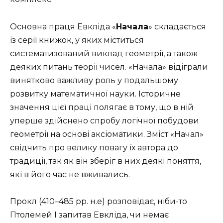
Основна праця Евкліда «
Начала
» складається
із серії книжок, у яких міститься
систематизований виклад геометрії, а також
деяких питань теорії чисел. «Начала» відіграли
винятково важливу роль у подальшому
розвитку математичної науки. Історичне
значення цієї праці полягає в тому, що в ній
уперше здійснено спробу логічної побудови
геометрії на основі аксіоматики. Зміст «Начал»
свідчить про велику повагу їх автора до
традиції, так як він зберіг в них деякі поняття,
які в його час не вживались.
Прокл (410–485 рр. н.е) розповідає, ніби-то
Птолемей І запитав Евкліда, чи немає