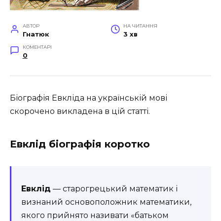
АВТОР
НА ЧИТАННЯ
Гнатюк
3 хв
КОМЕНТАРІ
0
Біографія Евкліда на українській мові
скорочено викладена в цій статті.
Евклід біографія коротко
Евклід
— старогрецький математик і
визнаний основоположник математики,
якого прийнято називати «батьком