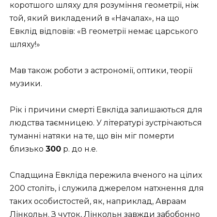
коротшого шляху для розуміння геометрії, ніж
той, який викладений в «Началах», на що
Евклід відповів: «В геометрії немає царського
шляху!»
Мав також роботи з астрономії, оптики, теорії
музики.
Рік і причини смерті Евкліда залишаються для
людства таємницею. У літературі зустрічаються
туманні натяки на те, що він міг померти
близько
300
р. до н.е.
Спадщина Евкліда пережила вченого на цілих
200 століть, і служила джерелом натхнення для
таких особистостей, як, наприклад, Авраам
Лінкольн. З чуток, Лінкольн завжди забобонно