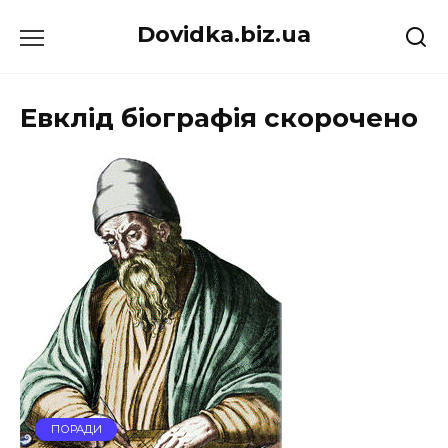
Перейти
Dovidka.biz.ua
до
вмісту
Евклід біографія скорочено
ПОРАДИ