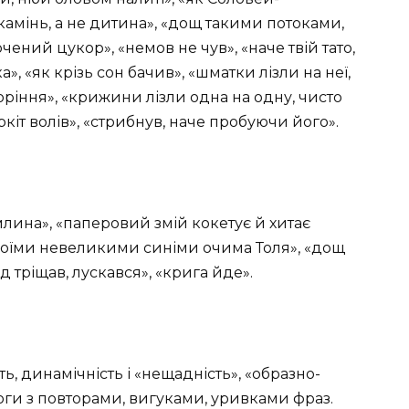
«камінь, а не дитина», «дощ такими потоками,
очений цукор», «немов не чув», «наче твій тато,
», «як крізь сон бачив», «шматки лізли на неї,
ріння», «крижини лізли одна на одну, чисто
ркіт волів», «стрибнув, наче пробуючи його».
млина», «паперовий змій кокетує й хитає
воїми невеликими синіми очима Толя», «дощ
ід тріщав, лускався», «крига йде».
ть, динамічність і «нещадність», «образно-
оги з повторами, вигуками, уривками фраз.