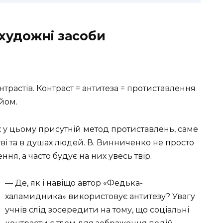
художні засоби
растів. Контраст = антитеза = протиставлення
йом.
 у цьому присутній метод протиставлень, саме
тві та в душах людей. В. Винниченко не просто
я, а часто будує на них увесь твір.
— Де, як і навіщо автор «Федька-
халамидника» використовує антитезу? Увагу
учнів слід зосередити на тому, що соціальні