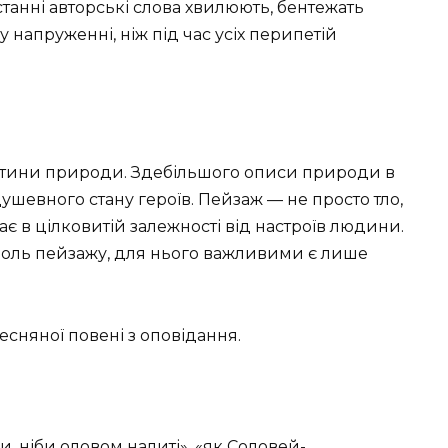
станні авторські слова хвилюють, бентежать
у напруженні, ніж під час усіх перипетій
ртини природи. Здебільшого описи природи в
ушевного стану героїв. Пейзаж — не просто тло,
є в цілковитій залежності від настроїв людини.
роль пейзажу, для нього важливими є лише
есняної повені з оповідання.
и, ніби оловом налиті», «як Соловей-