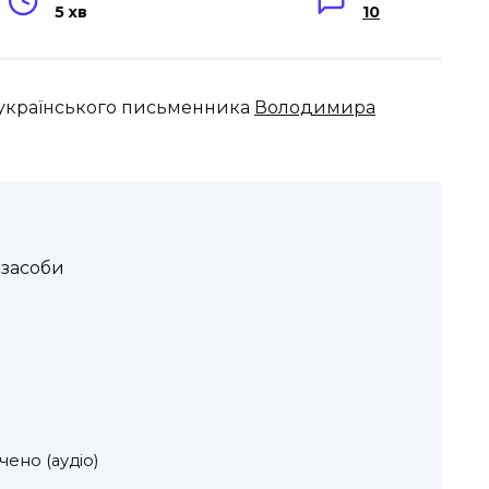
5 хв
10
 українського письменника
Володимира
 засоби
ено (аудіо)