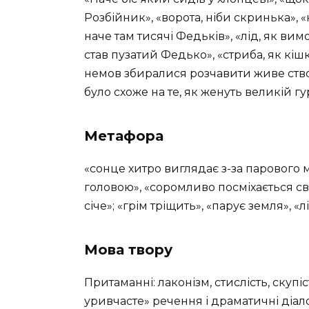
Розбійник», «ворота, ніби скринька», 
наче там тисячі Федьків», «лід, як вим
став пузатий Федько», «стриба, як кішка
немов збиралися розчавити живе ство
було схоже на те, як женуть великій гу
Метафора
«сонце хитро виглядає з-за парового 
головою», «соромливо посміхається с
січе»; «грім тріщить», «парує земля», «л
Мова твору
Притаманні: лаконізм, стислість, скупіс
уривчасте» речення і драматичні діал