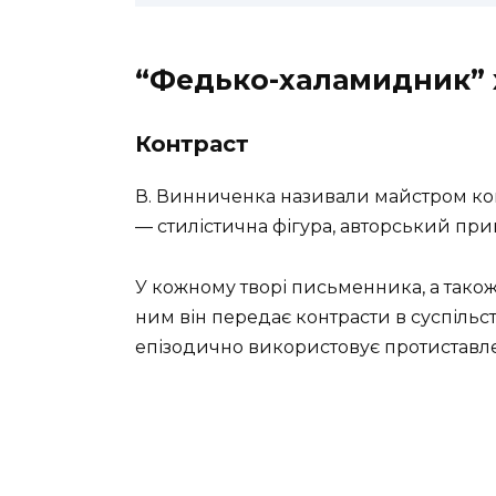
“Федько-халамидник” 
Контраст
В. Винниченка називали майстром конт
— стилістична фігура, авторський при
У кожному творі письменника, а також
ним він передає контрасти в суспільс
епізодично використовує протиставленн