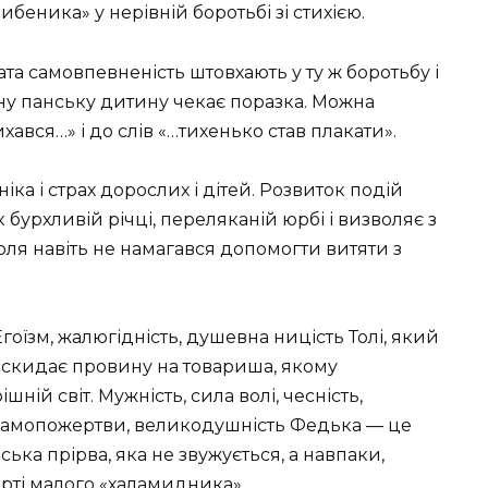
ибеника» у нерівній боротьбі зі стихією.
та самовпевненість штовхають у ту ж боротьбу і
ену панську дитину чекає поразка. Можна
ихався…» і до слів «…тихенько став плакати».
іка і страх дорослих і дітей. Розвиток подій
бурхливій річці, переляканій юрбі і визволяє з
оля навіть не намагався допомогти витяти з
гоїзм, жалюгідність, душевна ницість Толі, який
о скидає провину на товариша, якому
ній світ. Мужність, сила волі, чесність,
о самопожертви, великодушність Федька — це
нська прірва, яка не звужується, а навпаки,
рті малого «халамидника».