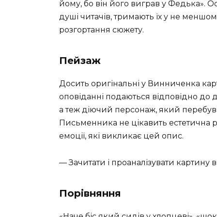
йому, бо він його виграв у Федька». О
душі читачів, тримають їх у не меншом
розгортання сюжету.
Пейзаж
Досить оригінальні у Винниченка ка
оповіданні подаються відповідно до д
а теж діючий персонаж, який перебува
Письменника не цікавить естетична 
емоції, які викликає цей опис.
— Зачитати і проаналізувати картину в
Порівняння
«Наче біс який сидів у хлопцеві», «щок