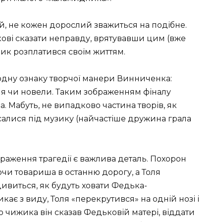
, не кожен дорослий зважиться на подібне.
ові сказати неправду, врятувавши цим (вже
чик розплатився своїм життям.
 одну ознаку творчої манери Винниченка:
ня чи новели. Таким зображенням фіналу
 Мабуть, не випадково частина творів, як
алися під музику (найчастіше дружина грала
раження трагедії є важлива деталь. Похорон
чи товариша в останню дорогу, а Толя
одивиться, як будуть ховати Федька-
кає з виду, Толя «перекрутився» на одній нозі і
го чижика він сказав Федьковій матері, віддати