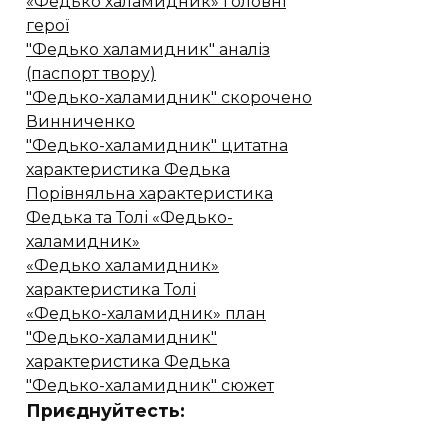
«Федько халамидник» головні
герої
"Федько халамидник" аналіз
(паспорт твору)
"Федько-халамидник" скорочено
Винниченко
"Федько-халамидник" цитатна
характеристика Федька
Порівняльна характеристика
Федька та Толі «Федько-
халамидник»
«Федько халамидник»
характеристика Толі
«Федько-халамидник» план
"Федько-халамидник"
характеристика Федька
"Федько-халамидник" сюжет
Приєднуйтесть: