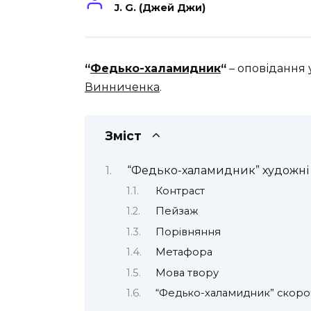
J. G. (Джей Джи)
“
Федько-халамидник
“
– оповідання
Винниченка
.
Зміст
“Федько-халамидник” художні
Контраст
Пейзаж
Порівняння
Метафора
Мова твору
“Федько-халамидник” скороч