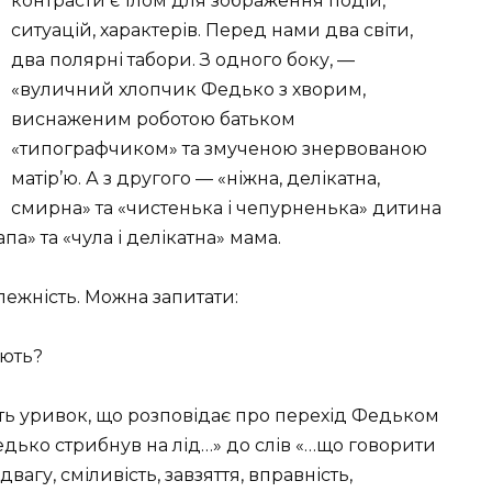
контрасти є тлом для зображення подій,
ситуацій, характерів. Перед нами два світи,
два полярні табори. З одного боку, —
«вуличний хлопчик Федько з хворим,
виснаженим роботою батьком
«типографчиком» та змученою знервованою
матір’ю. А з другого — «ніжна, делікатна,
смирна» та «чистенька і чепурненька» дитина
па» та «чула і делікатна» мама.
ежність. Можна запитати:
ають?
ть уривок, що розповідає про перехід Федьком
Федько стрибнув на лід…» до слів «…що говорити
вагу, сміливість, завзяття, вправність,