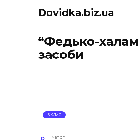
Перейти
Dovidka.biz.ua
до
вмісту
“Федько-халам
засоби
6 КЛАС
АВТОР