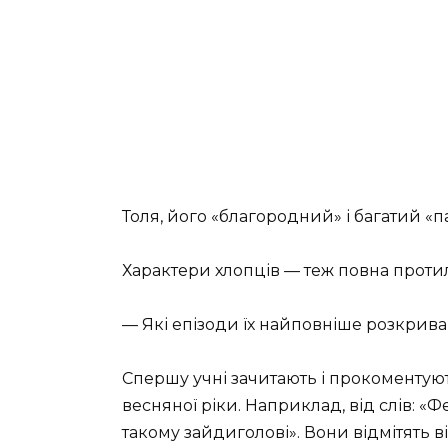
Толя, його «благородний» і багатий «па
Характери хлопців — теж повна протил
— Які епізоди їх найповніше розкрив
Спершу учні зачитають і прокоментую
весняної ріки. Наприклад, від слів: «
такому зайдиголові». Вони відмітять від