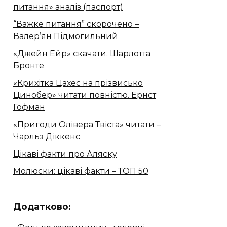
питання» аналіз (паспорт)
“Важке питання” скорочено –
Валер’ян Підмогильний
«Джейн Ейр» скачати. Шарлотта
Бронте
«Крихітка Цахес на прізвисько
Цинобер» читати повністю. Ернст
Гофман
«Пригоди Олівера Твіста» читати –
Чарльз Діккенс
Цікаві факти про Аляску
Молюски: цікаві факти – ТОП 50
Додатково: