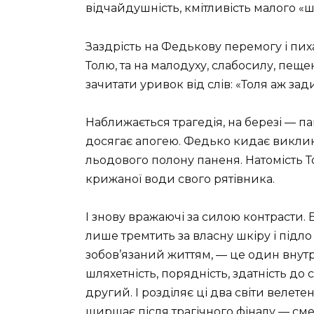
відчайдушність, кмітливість малого «ш
Заздрість на Федькову перемогу і пиха
Толю, та на малодуху, слабосилу, пещ
зачитати уривок від слів: «Толя аж зад
Наближається трагедія, на березі — пан
досягає апогею. Федько кидає виклик 
льодового полону паненя. Натомість Т
крижаної води свого рятівника.
І знову вражаючі за силою контрасти. Е
лише тремтить за власну шкіру і підл
зобов’язаний життям, — це один внутріш
шляхетність, порядність, здатність д
другий. І розділяє ці два світи велете
ширшає після трагічного фіналу — сме