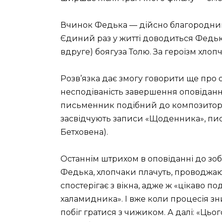
Вчинок Федька — дійсно благородний
Єдиний раз у житті доводиться Федьк
вдруге) боягуза Толю. За героїзм хлоп
Розв’язка дає змогу говорити ще про
несподіваність завершення оповідан
письменник подібний до композитора.
засвідчують записи «Щоденника», пис
Бетховена).
Останнім штрихом в оповіданні до зоб
Федька, хлопчаки плачуть, проводжаю
спостерігає з вікна, адже ж «цікаво п
халамидника». І вже коли процесія зни
побіг гратися з чижиком. А далі: «Цьо