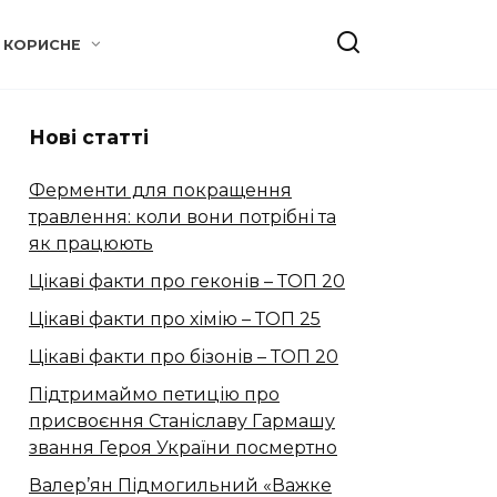
КОРИСНЕ
Нові статті
Ферменти для покращення
травлення: коли вони потрібні та
як працюють
Цікаві факти про геконів – ТОП 20
Цікаві факти про хімію – ТОП 25
Цікаві факти про бізонів – ТОП 20
Підтримаймо петицію про
присвоєння Станіславу Гармашу
звання Героя України посмертно
Валер’ян Підмогильний «Важке