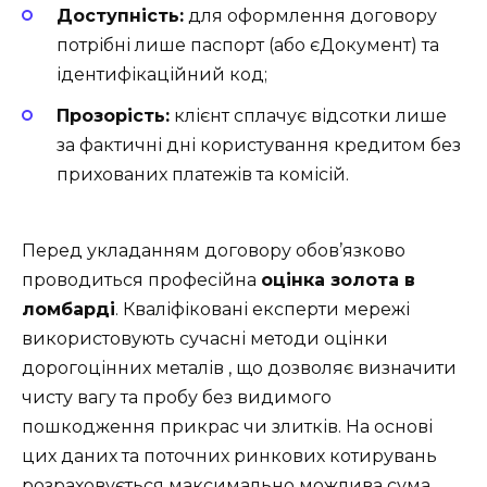
Доступність:
для оформлення договору
потрібні лише паспорт (або єДокумент) та
ідентифікаційний код;
Прозорість:
клієнт сплачує відсотки лише
за фактичні дні користування кредитом без
прихованих платежів та комісій.
Перед укладанням договору обов’язково
проводиться професійна
оцінка золота в
ломбарді
. Кваліфіковані експерти мережі
використовують сучасні методи оцінки
дорогоцінних металів , що дозволяє визначити
чисту вагу та пробу без видимого
пошкодження прикрас чи злитків. На основі
цих даних та поточних ринкових котирувань
розраховується максимально можлива сума