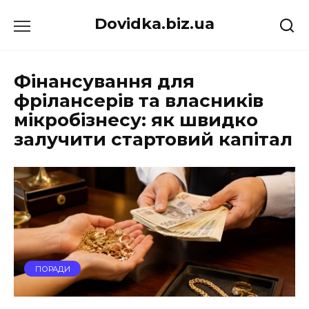
Перейти
Dovidka.biz.ua
до
вмісту
Фінансування для
фрілансерів та власників
мікробізнесу: як швидко
залучити стартовий капітал
ПОРАДИ