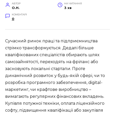
АВТОР
НА ЧИТАННЯ
O.H.
3 хв
КОМЕНТАРІ
0
Сучасний ринок праці та підприємництва
стрімко трансформується. Дедалі більше
кваліфікованих спеціалістів обирають шлях
самозайнятості, переходять на фріланс або
засновують локальні стартапи. Проте
динамічний розвиток у будь-якій сфері, чи то
розробка програмного забезпечення, digital-
маркетинг, чи крафтове виробництво –
вимагають регулярних фінансових вкладень.
Купівля потужної техніки, оплата ліцензійного
софту, підвищення кваліфікації або закупівля