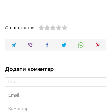
Оцініть статтю
Додати коментар
Ім'я
*
Email
*
Коментар