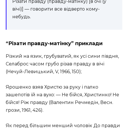
Різати правду (правду-матінку) [в очі (у
вічі)]
— говорити все відверто кому-
небудь.
“Різати правду-матінку” приклади
Різкий на язик, грубуватий, як усі сини півдня,
Селаброс часом грубо різав правду в вічі
(Нечуй-Левицький, V, 1966, 150)
;
Ярошенко взяв Христю за руку і палко
зашепотів їй на вухо: — Не бійся, Христинко! Не
бійся! Ріж правду
(Валентин Речмедін, Весн.
грози, 1961, 426)
.
Як перед більшим менший чоловік До правди