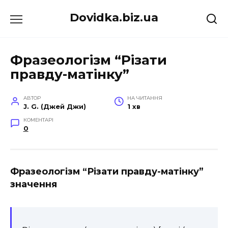
Перейти
Dovidka.biz.ua
до
вмісту
Фразеологізм “Різати
правду-матінку”
АВТОР
НА ЧИТАННЯ
J. G. (Джей Джи)
1 хв
КОМЕНТАРІ
0
Фразеологізм “Різати правду-матінку”
значення