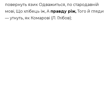
повернуть язик Одважиться, по стародавній
мові, Що хлібець їж, А
правду ріж,
Того й гляди
— утнуть, як Комарові (Л. Глібов);