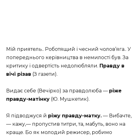
Мій приятель.. Роботящий і чесний чолов’яга.. У
попереднього керівництва в немилості був. За
критику і одвертість недолюбляли.
Правду в
вічі різав
(З газети).
Видає себе (Вечірко) за правдолюба —
ріже
правду-матінку
(Ю. Мушкетик).
Я підводжуся й
ріжу правду-матку.
— Вибачте,
— кажу,— пропустив титри, та, мабуть, воно на
краще. Бо як молодий режисер, робимо