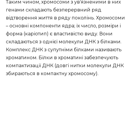
Таким чином, хромосоми з ув’язненими в них
генами складають безперервний ряд
відтворення життя в ряду поколінь.
Хромосоми
– основні компоненти ядра;
їх число, розміри і
форма (каріотип) є властивістю виду.
Вони
складаються з однієї молекули ДНК з білками.
Комплекс ДНК з супутніми білками називають
хроматином.
Білки в хроматині забезпечують
компактизації ДНК (довгі нитки молекули ДНК
збираються в компактну хромосому).