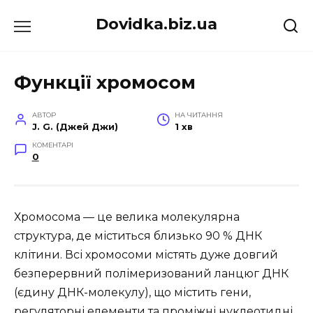
Перейти
Dovidka.biz.ua
до
вмісту
Функції хромосом
АВТОР
НА ЧИТАННЯ
J. G. (Джей Джи)
1 хв
КОМЕНТАРІ
0
Хромосома — це велика молекулярна
структура, де міститься близько 90 % ДНК
клітини. Всі хромосоми містять дуже довгий
безперервний полімеризований ланцюг ДНК
(єдину ДНК-молекулу), що містить гени,
регуляторні елементи та проміжні нуклеотидні