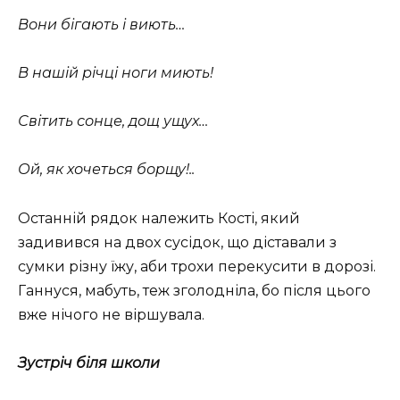
Вони бігають і виють…
В нашій річці ноги миють!
Світить сонце, дощ ущух…
Ой, як хочеться борщу!..
Останній рядок належить Кості, який
задивився на двох сусідок, що діставали з
сумки різну їжу, аби трохи перекусити в дорозі.
Ганнуся, мабуть, теж зголодніла, бо після цього
вже нічого не віршувала.
Зустріч біля школи