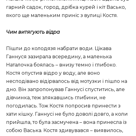
гарний садок, город, дрібка курей і кіт Васько,
якого ще маленьким приніс з вулиці Костя.
Чим витягують відра
Пішли до колодязя набрати води. Цікава
Ганнуся зазирала всередину, а маленька
Наталочка боялась – внизу темно і глибоко.
Костя опустив відро у воду, але воно
несподівано відірвалось від мотузки і пішло на
дно. Він запропонував Ганнусі спуститись, але
дівчинка, теж злякавшись глибини, не
погодилась. Тож Костя попросив принести з
хати кішку. Ганнусі не було доволі довго, а коли
прийшла, то була засмучена – вона принесла із
собою Васька. Костя здивувався – виявилось,