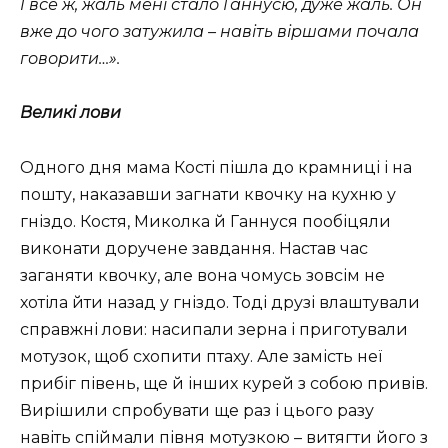
І все ж, жаль мені стало Ганнусю, дуже жаль. Он
вже до чого затужила – навіть віршами почала
говорити…».
Великі лови
Одного дня мама Кості пішла до крамниці і на
пошту, наказавши загнати квочку на кухню у
гніздо. Костя, Миколка й Ганнуся пообіцяли
виконати доручене завдання. Настав час
заганяти квочку, але вона чомусь зовсім не
хотіла йти назад у гніздо. Тоді друзі влаштували
справжні лови: насипали зерна і приготували
мотузок, щоб схопити птаху. Але замість неї
прибіг півень, ще й інших курей з собою привів.
Вирішили спробувати ще раз і цього разу
навіть спіймали півня мотузкою – витягти його з