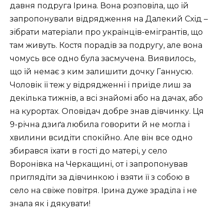
давня подруга Ірина. Вона розповіла, що їй
запропонували відрядження на Далекий Схід –
зібрати матеріали про українців-емігрантів, що
там живуть. Костя порадів за подругу, але вона
чомусь все одно була засмучена. Виявилось,
що їй немає з ким залишити дочку Ганнусю.
Чоловік її теж у відрядженні і приїде лиш за
декілька тижнів, а всі знайомі або на дачах, або
на курортах. Оповідач добре знав дівчинку. Ця
9-річна дзиґа любила говорити й не могла і
хвилини всидіти спокійно. Але він все одно
збирався їхати в гості до матері, у село
Воронівка на Черкащині, от і запропонував
приглядіти за дівчинкою і взяти її з собою в
село на свіже повітря. Ірина дуже зраділа і не
знала як і дякувати!