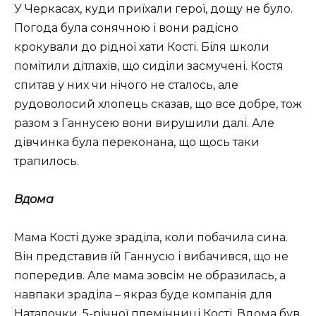
У Черкасах, куди приїхали герої, дощу не було.
Погода була сонячною і вони радісно
крокували до рідної хати Кості. Біля школи
помітили дітлахів, що сиділи засмучені. Костя
спитав у них чи нічого не сталось, але
рудоволосий хлопець сказав, що все добре, тож
разом з Ганнусею вони вирушили далі. Але
дівчинка була переконана, що щось таки
трапилось.
Вдома
Мама Кості дуже зраділа, коли побачила сина.
Він представив їй Ганнусю і вибачився, що не
попередив. Але мама зовсім не образилась, а
навпаки зраділа – якраз буде компанія для
Наталочки, 5-річної племінниці Кості. Вдома був