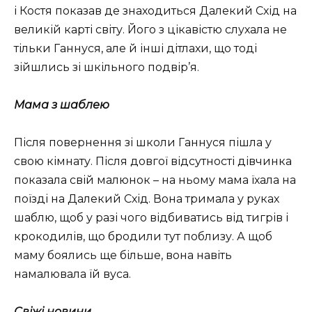
і Костя показав де знаходиться Далекий Схід на
великій карті світу. Його з цікавістю слухала не
тільки Ганнуся, але й інші дітлахи, що тоді
зійшлись зі шкільного подвір’я.
Мама з шаблею
Після повернення зі школи Ганнуся пішла у
свою кімнату. Після довгої відсутності дівчинка
показала свій малюнок – на ньому мама їхала на
поїзді на Далекий Схід. Вона тримала у руках
шаблю, щоб у разі чого відбиватись від тигрів і
крокодилів, що бродили тут поблизу. А щоб
маму боялись ще більше, вона навіть
намалювала їй вуса.
Свіжі новини