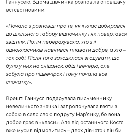
Ганнусею. Вдома дівчинка розповіла оповідачу
всі свої новини:
«
Почала з розповіді про те, як її клас добирався
до шкільного табору відпочинку і як повертався
звідтіля. Потім перерахувала, хто з її
однокласників навчився плавати добре, а хто –
так собі. Після того заходилася згадувати, що
було у них на сніданок, обід і вечерю, але
забула про підвечірок і тому почала все
спочатку
».
Врешті Ганнуся подарувала письменнику
невеличкого значка і запропонувала взяти з
собою в село свою подругу Мар’янку, бо вона
добре грає в «класи». Але від останнього Костя
вже мусив відмовитись – двох дівчаток він би