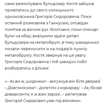
саме ремонтували бульдозер. Костя зайшов
привітатись до свого колишнього
однокласника Григорія Сидоровича. Поки
останній розмовляв з Ганнусею, оповідач
помітив за вікном рух. Хлопчаки, поки слюсарі
були на обіді, вирішили здати деталі
бульдозера на металобрухт, в тому швиденько
почали переносити їх на подвір’я пункту
металобрухту. Костя звернув на це увагу
Григорія Сидоровича і той швидко побіг
розбиратись з дітьми:
«– Ах ви ж, шкідники! – вигукнув він біля дверей.
– Довгоносики! – долетіло з коридору. – Ах, бісові
диверсанти, я ж вам зараз!.. – репетував
Григорій Сидорович уже під вікнами
».