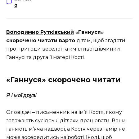
КОМЕНТАРІ
0
Володимир Рутківський
«Ганнуся»
скорочено читати варто
дітям, щоб згадати
про пригоди веселої та кмітливої дівчинки
Ганнусі та друга її матері Кості.
«Ганнуся» скорочено читати
Я і мої друзі
Оповідач – письменник на ім’я Костя, якому
заважають сусідські дітлахи працювати. Вони
ганяють м’яча надворі, а Костя через гамір не
може зосередитись на роботі. Іноді, щоб