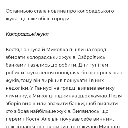
Останньою стала новина про колорадського
жука, що вже обсів городи.
Колорадські жуки
Костя, Ганнуся й Миколка пішли на город
збирати колорадських жуків. Озброїлись
банками і взялись до робити. Діти тут і там
робили зауваження оповідачу, бо він пропускав
жуків, тому він вирішив пошукати і в них
недоліки. У Ганнусі на грядці виявив велику
личинку, а Миколці підкинув двох жучків. Після
зборів вирішили зважити банки, щоб виявити
хто зібрав найбільше жуків. Виявилось, що
переміг Костя. Але він почував себе винним,
тож зізнався, що підкинув двох жучків Миколці.