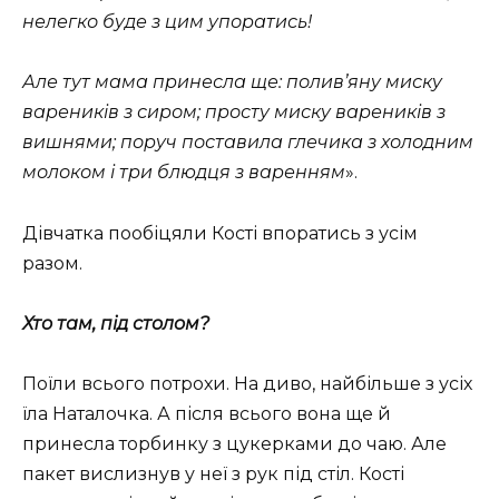
нелегко буде з цим упоратись!
Але тут мама принесла ще: полив’яну миску
вареників з сиром; просту миску вареників з
вишнями; поруч поставила глечика з холодним
молоком і три блюдця з варенням
».
Дівчатка пообіцяли Кості впоратись з усім
разом.
Хто там, під столом?
Поїли всього потрохи. На диво, найбільше з усіх
їла Наталочка. А після всього вона ще й
принесла торбинку з цукерками до чаю. Але
пакет вислизнув у неї з рук під стіл. Кості