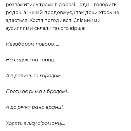
розважитись трохи в дорозі – один говорить
рядок, а інший продовжує, і так доки хтось не
здасться. Костя погодився. Спільними
зусиллями склали такого вірша:
Незабаром поворот…
На садок і на город…
А в долині, за городом…
Протікає річка з бродом!..
А до річки рано вранці…
Ходять з лісу сіроманці…