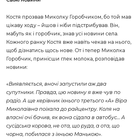
Костя прозвав Миколку Горобчиком, бо той мав
цікаву ходу – йшов і ніби підстрибував. Він,
мабуть як і горобчик, знав усі новини села.
Кожного ранку Костя вже навіть чекав на нього,
щоб дізнатись щось нове. От і тепер Миколка
Горобчик, принісши глек молока, розповідав
новини:
«
Виявляється, вночі запустили аж два
супутники. Правда, цю новину я вже чув по
радіо. А ще керівник їхнього третього «А» Віра
Миколаївна поїхала до райцентру. Коля на
власні очі бачив, як вона сідала в автобус… А
сусідська корова, не ота, що руда, а ота, що
чорна, побилася з їхньою Манькою
».