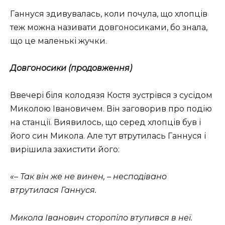
Ганнуся здивувалась, коли почула, що хлопців
теж можна називати довгоносиками, бо знала,
що це маленькі жучки.
Довгоносики (продовження)
Ввечері біля колодязя Костя зустрівся з сусідом
Миколою Івановичем. Він заговорив про подію
на станції. Виявилось, що серед хлопців був і
його син Микола. Але тут втрутилась Ганнуся і
вирішила захистити його:
«– Так він же не винен, – несподівано
втрутилася Ганнуся.
Микола Іванович сторопіло втупився в неї.