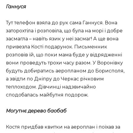
Ганнуся
Тут телефон взяла до рук сама Ганнуся. Вона
заторохтіла і розповіла, що була на морі і добре
засмагла – навіть язик у неї засмаг! А ще вона
привезла Кості подарунок. Письменник
розповів їй, що поки мама буде у відрядженні
вони проведуть трохи часу разом. У Воронівку
будуть добиратись аеропланом до Борисполя,
а звідти по Дніпру до Черкас річковим
теплоходом. Дівчинці надзвичайно
сподобалась майбутня подорож.
Могутнє дерево баобаб
Костя придбав квитки на аероплан і поїхав за