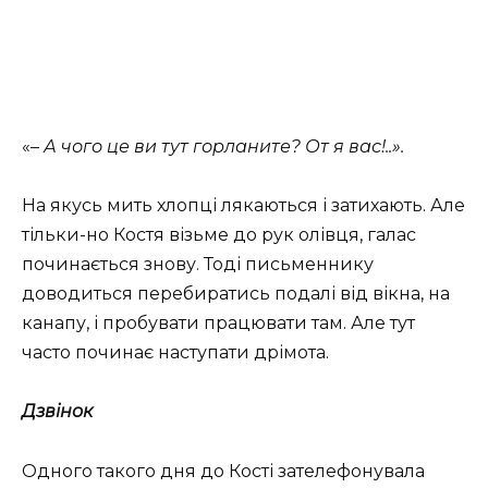
«–
А чого це ви тут горланите? От я вас!..».
На якусь мить хлопці лякаються і затихають. Але
тільки-но Костя візьме до рук олівця, галас
починається знову. Тоді письменнику
доводиться перебиратись подалі від вікна, на
канапу, і пробувати працювати там. Але тут
часто починає наступати дрімота.
Дзвінок
Одного такого дня до Кості зателефонувала