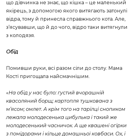
що дівчинка не знає, що кішка – це маленький
якірець, з допомогою якого витягають затонулі
відра, тому й принесла справжнього кота. Але,
з’ясувавши, що й до чого, відро таки витягнули
з колодязя.
Обід
Помивши руки, всі разом сіли до столу. Мама
Кості пригощала найсмачнішим.
«
На обід у нас було: густий вчорашній
квасоляний борщ; картопля тушкована з
м’ясом; омлет. А крім того на тарілці снопиком
лежала молодесенька цибулька і такий же
молодесенький часничок. А ще квашені огірки
з помідорами і кільце домашньої ковбаси. Ох, і