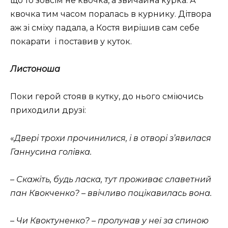
що то зовсім не квочка, а звичайна курка. А
квочка тим часом поралась в курнику. Дітвора
аж зі сміху падала, а Костя вирішив сам себе
покарати
і поставив у куток.
Листоноша
Поки герой стояв в кутку, до нього сміючись
приходили друзі:
«
Двері трохи прочинилися, і в отворі з’явилася
Ганнусина голівка.
– Скажіть, будь ласка, тут проживає славетний
пан Квокченко? – ввічливо поцікавилась вона.
– Чи Квоктуненко? – пролунав у неї за спиною