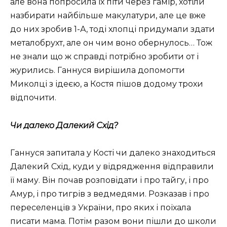
але вона попросила їх піти через гамір, хотіли
назбирати найбільше макулатури, але це вже
до них зробив 1-А, тоді хлопці придумали здати
металобрухт, але он чим воно обернулось… Тож
не знали що ж справді потрібно зробити от і
журились. Ганнуся вирішила допомогти
Миколці з ідеєю, а Костя пішов додому трохи
відпочити.
Чи далеко Далекий Схід?
Ганнуся запитала у Кості чи далеко знаходиться
Далекий Схід, куди у відрядження відправили
її маму. Він почав розповідати і про тайгу, і про
Амур, і про тигрів з ведмедями. Розказав і про
переселенців з України, про яких і поїхала
писати мама. Потім разом вони пішли до школи