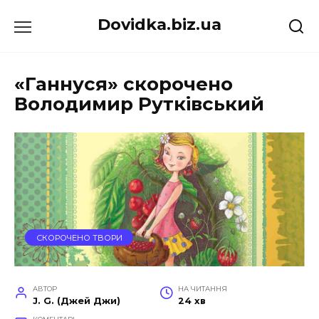
Перейти
Dovidka.biz.ua
до
вмісту
«Ганнуся» скорочено
Володимир Рутківський
СКОРОЧЕНО ТВОРИ
АВТОР
НА ЧИТАННЯ
J. G. (Джей Джи)
24 хв