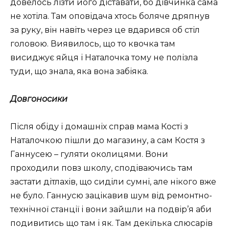
довелось лізти його діставати, бо дівчинка сама
не хотіла. Там оповідача хтось боляче дряпнув
за руку, він навіть через це вдарився об стіл
головою. Виявилось, що то квочка там
висиджує яйця і Наталочка тому не полізла
туди, що знала, яка вона забіяка.
Довгоносики
Після обіду і домашніх справ мама Кості з
Наталочкою пішли до магазину, а сам Костя з
Ганнусею – гуляти околицями. Вони
проходили повз школу, сподіваючись там
застати дітлахів, що сиділи сумні, але нікого вже
не було. Ганнусю зацікавив шум від ремонтно-
технічної станції і вони зайшли на подвір’я аби
подивитись що там і як. Там декілька слюсарів