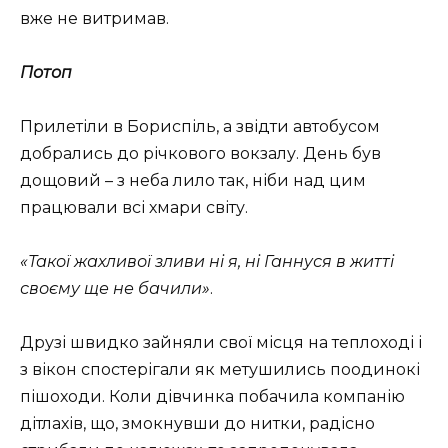
вже не витримав.
Потоп
Прилетіли в Бориспіль, а звідти автобусом
добрались до річкового вокзалу. День був
дощовий – з неба лило так, ніби над цим
працювали всі хмари світу.
«Такої жахливої зливи ні я, ні Ганнуся в житті
своєму ще не бачили»
.
Друзі швидко зайняли свої місця на теплоході і
з вікон спостерігали як метушились поодинокі
пішоходи. Коли дівчинка побачила компанію
дітлахів, що, змокнувши до нитки, радісно