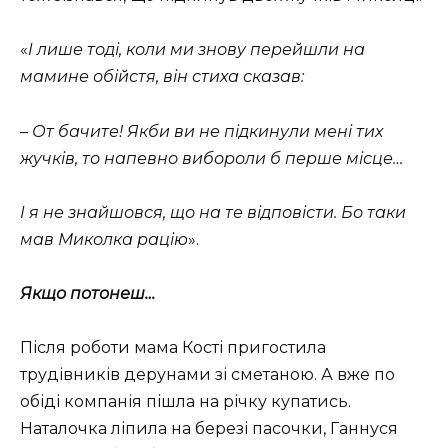
«
І лише тоді, коли ми знову перейшли на
мамине обійстя, він стиха сказав:
– От бачите! Якби ви не підкинули мені тих
жучків, то напевно вибороли б перше місце…
І я не знайшовся, що на те відповісти. Бо таки
мав Миколка рацію
».
Якщо потонеш…
Після роботи мама Кості пригостила
трудівників дерунами зі сметаною. А вже по
обіді компанія пішла на річку купатись.
Наталочка ліпила на березі пасочки, Ганнуся