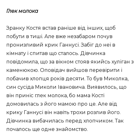
Глек молока
Зранку Костя встав раніше від інших, щоб
побути в тиші. Але вже незабаром почув
пронизливий крик Ганнусі. Забіг до неї в
кімнату і спитав що сталось. Дівчинка
повідомила, що за вікном стояв якийсь хуліган з
каменюкою. Оповідач вийшов перевірити і
побачив хлопця років десяти. То був Миколка,
син сусіда Миколи Івановича. Виявилось, що
він приніс глек молока, бо мама Кості
домовилась з його мамою про це. Але від
крику Ганнусі він навіть трохи розлив його.
Дівчинка вибачилась перед хлопчиком. Так
почалось ще одне знайомство.