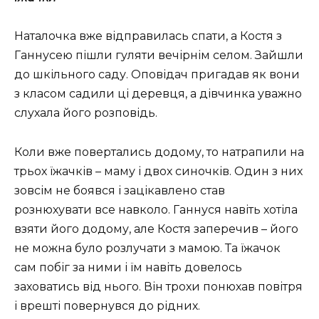
Наталочка вже відправилась спати, а Костя з
Ганнусею пішли гуляти вечірнім селом. Зайшли
до шкільного саду. Оповідач пригадав як вони
з класом садили ці деревця, а дівчинка уважно
слухала його розповідь.
Коли вже повертались додому, то натрапили на
трьох їжачків – маму і двох синочків. Один з них
зовсім не боявся і зацікавлено став
рознюхувати все навколо. Ганнуся навіть хотіла
взяти його додому, але Костя заперечив – його
не можна було розлучати з мамою. Та їжачок
сам побіг за ними і їм навіть довелось
заховатись від нього. Він трохи понюхав повітря
і врешті повернувся до рідних.