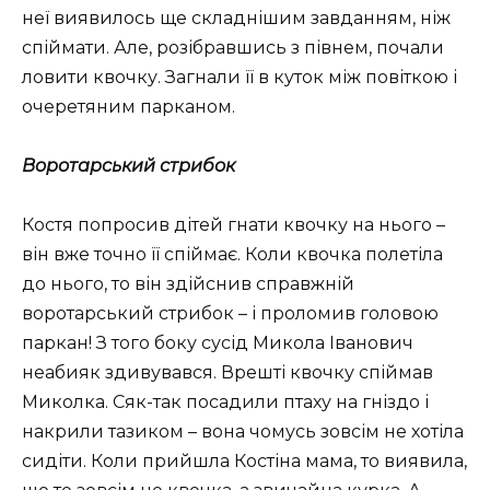
неї виявилось ще складнішим завданням, ніж
спіймати. Але, розібравшись з півнем, почали
ловити квочку. Загнали її в куток між повіткою і
очеретяним парканом.
Воротарський стрибок
Костя попросив дітей гнати квочку на нього –
він вже точно її спіймає. Коли квочка полетіла
до нього, то він здійснив справжній
воротарський стрибок – і проломив головою
паркан! З того боку сусід Микола Іванович
неабияк здивувався. Врешті квочку спіймав
Миколка. Сяк-так посадили птаху на гніздо і
накрили тазиком – вона чомусь зовсім не хотіла
сидіти. Коли прийшла Костіна мама, то виявила,