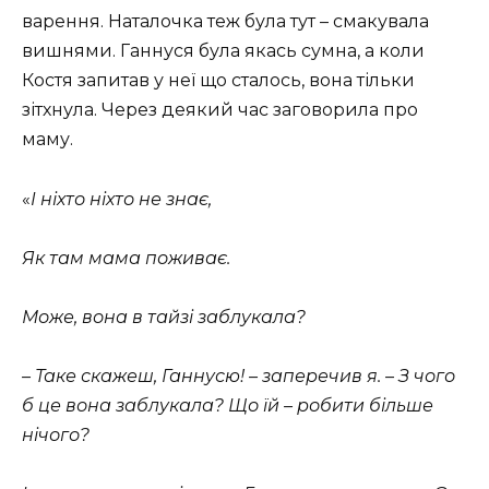
варення. Наталочка теж була тут – смакувала
вишнями. Ганнуся була якась сумна, а коли
Костя запитав у неї що сталось, вона тільки
зітхнула. Через деякий час заговорила про
маму.
«
І ніхто ніхто не знає,
Як там мама поживає.
Може, вона в тайзі заблукала?
– Таке скажеш, Ганнусю! – заперечив я. – З чого
б це вона заблукала? Що їй – робити більше
нічого?