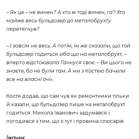
– Як це – не винен? А хто ж тоді винен, га? Хто
майже весь бульдозер до металобрухту
перетягнув?
– І зовсім не весь. А потім, їм же сказали, що той
бульдозер годиться хіба що на металобрухт, –
вперто відстоювала Ганнуся своє. – Ви цього не
знаєте, бо не були там. А ми з Костею бачили
все на власні очі
».
Костя додав, що сам чув як ремонтники тільки
й казали, що бульдозер лише на металобрухт
годиться. Микола Іванович задумався і
погодився з тим, що є тут і провина слюсарів.
Їжачки