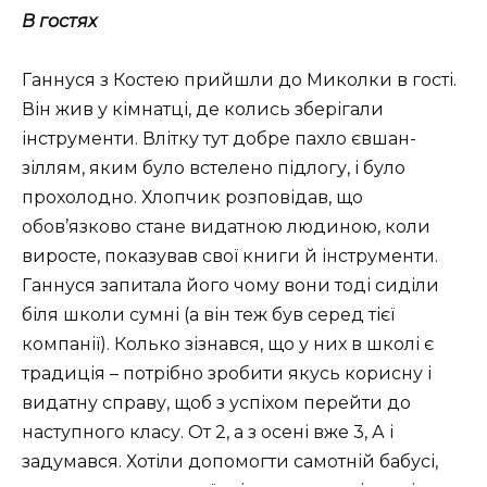
В гостях
Ганнуся з Костею прийшли до Миколки в гості.
Він жив у кімнатці, де колись зберігали
інструменти. Влітку тут добре пахло євшан-
зіллям, яким було встелено підлогу, і було
прохолодно. Хлопчик розповідав, що
обов’язково стане видатною людиною, коли
виросте, показував свої книги й інструменти.
Ганнуся запитала його чому вони тоді сиділи
біля школи сумні (а він теж був серед тієї
компанії). Колько зізнався, що у них в школі є
традиція – потрібно зробити якусь корисну і
видатну справу, щоб з успіхом перейти до
наступного класу. От 2, а з осені вже 3, А і
задумався. Хотіли допомогти самотній бабусі,