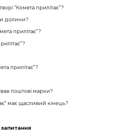
 творі “Комета прилітає”?
ми долини?
мета прилітає”?
рилітає”?
ета прилітає”?
ував поштові марки?
тає” має щасливий кінець?
а запитання