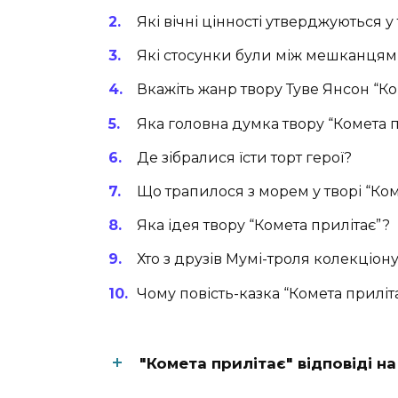
Які вічні цінності утверджуються у
Які стосунки були між мешканця
Вкажіть жанр твору Туве Янсон “Ко
Яка головна думка твору “Комета п
Де зібралися їсти торт герої?
Що трапилося з морем у творі “Ком
Яка ідея твору “Комета прилітає”?
Хто з друзів Мумі-троля колекціон
Чому повість-казка “Комета прилі
"Комета прилітає" відповіді н