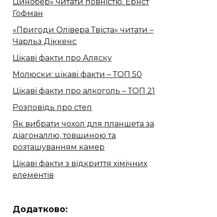
Цинобер» читати повністю. Ернст
Гофман
«Пригоди Олівера Твіста» читати –
Чарльз Діккенс
Цікаві факти про Аляску
Молюски: цікаві факти – ТОП 50
Цікаві факти про алкоголь – ТОП 21
Розповідь про степ
Як вибрати чохол для планшета за
діагоналлю, товщиною та
розташуванням камер
Цікаві факти з відкриття хімічних
елементів
Додатково: