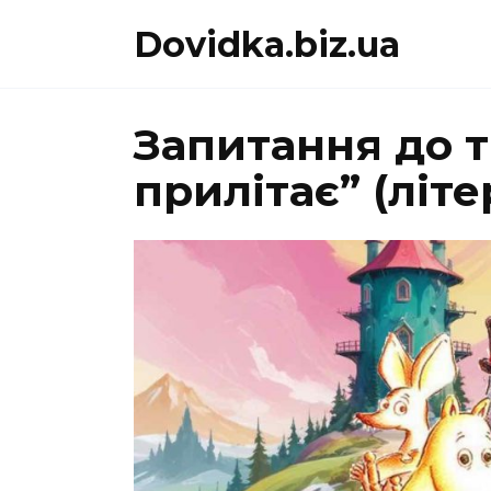
Перейти
Dovidka.biz.ua
до
вмісту
Запитання до 
прилітає” (літ