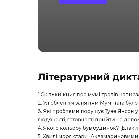
Літературний дикт
1.Скільки книг про мумі-тролів написал
2. Улюбленим заняттям Мумі-тата було 
3. Які проблеми порушує Туве Янсон у
людяності, готовності прийти на допо
4. Якого кольору був будинок? (Блаки
5. Хвилі моря стали (Аквамариновими