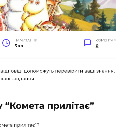
НА ЧИТАННЯ
КОМЕНТАРІ
3 хв
0
а відповіді допоможуть перевірити ваші знання,
ікаві завдання.
у “Комета прилітає”
омета прилітає”?