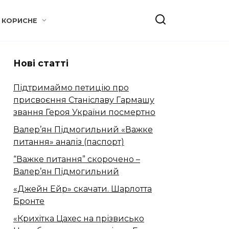
КОРИСНЕ
Нові статті
Підтримаймо петицію про
присвоєння Станіславу Гармашу
звання Героя України посмертно
Валер’ян Підмогильний «Важке
питання» аналіз (паспорт)
“Важке питання” скорочено –
Валер’ян Підмогильний
«Джейн Ейр» скачати. Шарлотта
Бронте
«Крихітка Цахес на прізвисько