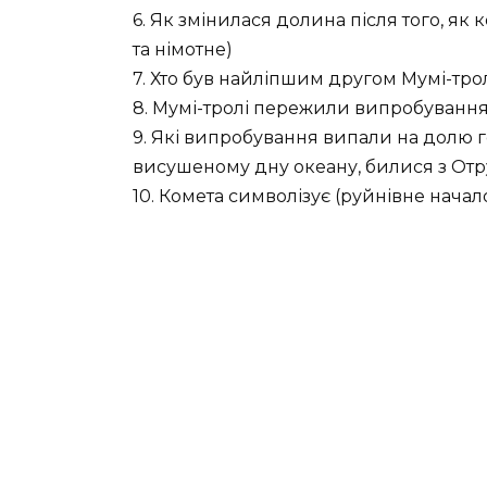
6. Як змінилася долина після того, як 
та німотне)
7. Хто був найліпшим другом Мумі-тр
8. Мумі-тролі пережили випробування,
9. Які випробування випали на долю г
висушеному дну океану, билися з Отруй
10. Комета символізує (руйнівне начал