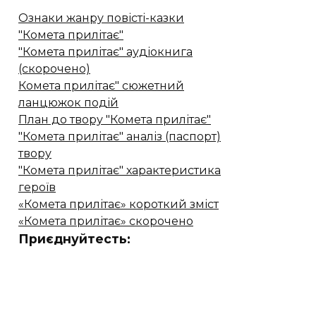
Ознаки жанру повісті-казки
"Комета прилітає"
"Комета прилітає" аудіокнига
(скорочено)
Комета прилітає" сюжетний
ланцюжок подій
План до твору "Комета прилітає"
"Комета прилітає" аналіз (паспорт)
твору
"Комета прилітає" характеристика
героїв
«Комета прилітає» короткий зміст
«Комета прилітає» скорочено
Приєднуйтесть: