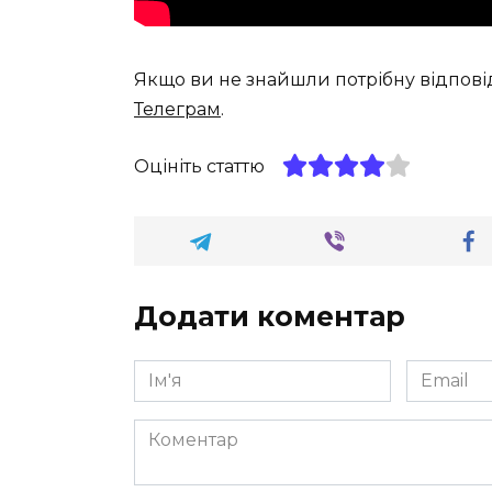
Якщо ви не знайшли потрібну відпові
Телеграм
.
Оцініть статтю
Додати коментар
Ім'я
Email
*
*
Коментар