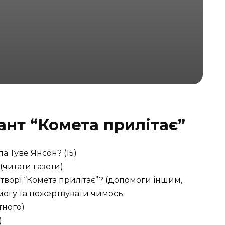
ант “Комета прилітає”
а Туве Янсон? (15)
(читати газети)
 творі “Комета прилітає”? (допомоги іншим,
могу та пожертвувати чимось.
тного)
)