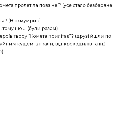
комета пролетіла повз неї? (усе стало безбарвне
оля? (Нюхмумрик)
 тому що … (були разом)
ероїв твору “Комета прилітає”? (друзі йшли по
ним кущем, втікали, від крокодилів та ін.)
о)