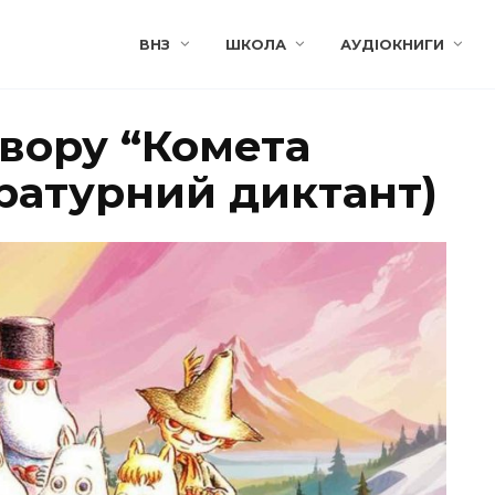
ВНЗ
ШКОЛА
АУДІОКНИГИ
твору “Комета
ературний диктант)