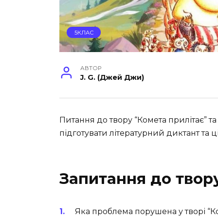
5КЛАС
АВТОР
J. G. (Джей Джи)
Питання до твору “Комета прилітає” т
підготувати літературний диктант та ц
Запитання до твор
Яка проблема порушена у творі “К