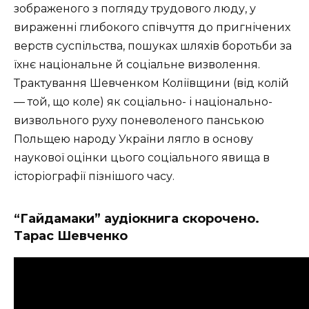
зображеного з погляду трудового люду, у
вираженні глибокого співчуття до пригнічених
верств суспільства, пошуках шляхів боротьби за
їхнє національне й соціальне визволення.
Трактування Шевченком Коліївщини (від колій
— той, що коле) як соціально- і національно-
визвольного руху поневоленого панською
Польщею народу України лягло в основу
наукової оцінки цього соціального явища в
історіографії пізнішого часу.
“Гайдамаки” аудіокнига скорочено.
Тарас Шевченко