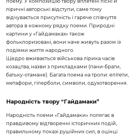
поему. У композицію твору вплетені пісні й
ліричні авторські відступи, саме тому
відчувається присутність і гаряче співчуття
автора в кожному рядку поеми. Природні
картини у «Гайдамаках» також
фольклоризовані, вони наче живуть разом із
подіями життя народного.
Щедро вживається військова лірика часів
козацтва, назви з прикладками (пани-брати,
батьку-отамане). Багата поема на тропи: епітети,
метафори, гіперболи, символи, одухотворення.
Народність твору “Гайдамаки”
Народність поеми «Гайдамаки» полягає в
правдивому відтворенні історичних подій,
правильному показі рушійних сил, в оцінці