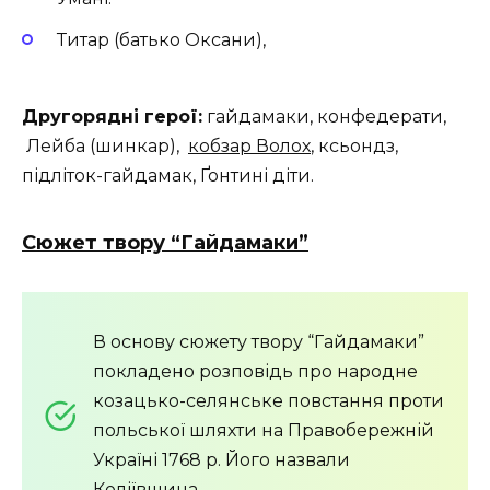
Титар (батько Оксани),
Другорядні герої:
гайдамаки, конфедерати,
Лейба (шинкар),
кобзар Волох
, ксьондз,
підліток-гайдамак, Ґонтині діти.
Сюжет твору “Гайдамаки”
В основу сюжету твору “Гайдамаки”
покладено розповідь про народне
козацько-селянське повстання проти
польської шляхти на Правобережній
Україні 1768 р. Його назвали
Коліївщина.