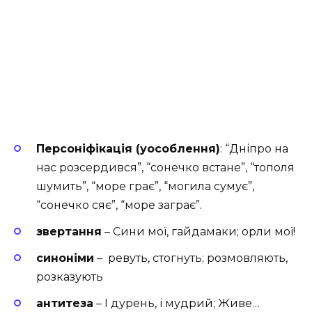
Персоніфікація (уособлення)
: “Дніпро на
нас розсердився”, “сонечко встане”, “тополя
шумить”, “море грає”, “могила сумує”,
“сонечко сяє”, “море заграє”.
звертання
– Сини мої, гайдамаки; орли мої!
синоніми
– ревуть, стогнуть; розмовляють,
розказують
антитеза
– І дурень, і мудрий; Живе…