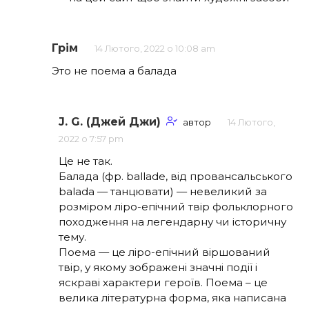
Грім
14 Лютого, 2022 о 10:08 am
Это не поема а балада
J. G. (Джей Джи)
автор
14 Лютого,
2022 о 7:57 pm
Це не так.
Балада (фр. ballade, від провансальського
balada — танцювати) — невеликий за
розміром ліро-епічний твір фольклорного
походження на легендарну чи історичну
тему.
Поема — це ліро-епічний віршований
твір, у якому зображені значні події і
яскраві характери героїв. Поема – це
велика літературна форма, яка написана