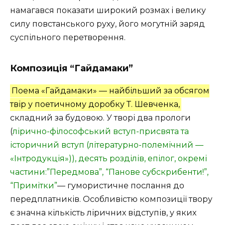
намагався показати широкий розмах і велику
силу повстанського руху, його могутній заряд
суспільного перетворення.
Композиція “Гайдамаки”
Поема «Гайдамаки» — найбільший за обсягом
твір у поетичному доробку Т. Шевченка,
складний за будовою. У творі два прологи
(
лірично-філософський вступ-присвята та
історичний вступ (літературно-полемічний —
«Інтродукція»)), десять розділів, епілог, окремі
частини:”Передмова”, “Панове субскрибенти!”,
“Примітки”
— гумористичне послання до
передплатників. Особливістю композиції твору
є значна кількість ліричних відступів, у яких