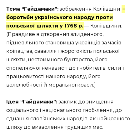
Тема “Гайдамаки”:
зображення Коліївщни
–
боротьби українського народу проти
польської шляхти у 1768 р.
— Коліївщини.
(Правдиве відтворення злиденного,
підневільного становища українців за часів
кріпацтва, свавілля і жорстокість польської
шляхти, нестримного бунтарства, його
спопеляючої ненависті до гнобителів; сили і
працьовитості нашого народу, його
волелюбності й моральної краси.)
Ідея “Гайдамаки”:
заклик до знищення
соціального і національного гноб-лення, до
єднання слов’янських народів; як найкращого
шляху до визволення трудящих мас.