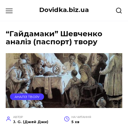
Перейти
Dovidka.biz.ua
до
вмісту
“Гайдамаки” Шевченко
аналіз (паспорт) твору
АНАЛІЗ ТВОРУ
АВТОР
НА ЧИТАННЯ
J. G. (Джей Джи)
5 хв