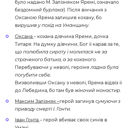
було надано М. Залізняком Яремі, означало
б
ездомний бурлака
). Після вінчання з
Оксаною Ярема залишив кохану, бо
в
ирушив у похід на Уманщину
.
Оксана
– кохана дівчина Яреми, дочка
Титаря. На думку дівчини, Бог її карав за те,
що
полюбила сироту і молилася не за
страченого батька, а за коханого
.
Перебуваючи у неволі, героїня
ладна була
погубити себе.
Визволивши Оксану з неволі, Ярема відвіз її
до Лебедина, бо там б
ув жіночий монастир
.
Максим Залізняк –
герой загинув с
умуючи з
приводу смерті І. Гонти.
Іван Гонта
– герой вбиває своїх синів в
Умані.