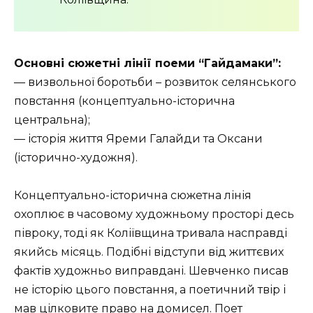
Основні сюжетні лінії поеми “Гайдамаки”:
— визвольної боротьби – розвиток селянського
повстання (концептуально-історична
центральна);
— історія життя Яреми Галайди та Оксани
(історично-художня).
Концептуально-історична сюжетна лінія
охоплює в часовому художньому просторі десь
півроку, тоді як Коліївщина тривала насправді
якийсь місяць. Подібні відступи від життєвих
фактів художньо виправдані. Шевченко писав
не історію цього повстання, а поетичний твір і
мав цілковите право на домисел. Поет