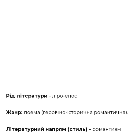
Рід літератури
– ліро-епос
Жанр:
поема (героїчно-історична романтична).
Літературний напрям (стиль)
– романтизм