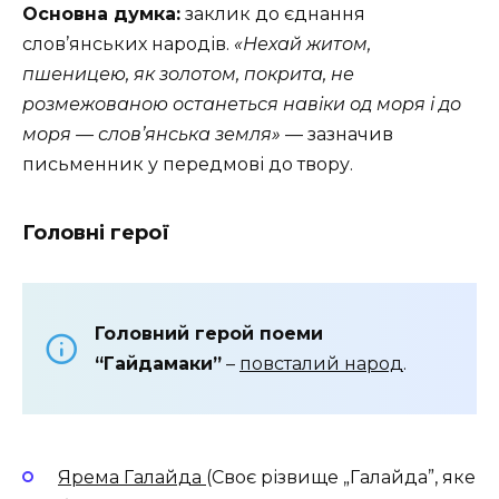
Основна думка:
заклик до єднання
слов’янських народів.
«Нехай житом,
пшеницею, як золотом, покрита, не
розмежованою останеться навіки од моря і до
моря — слов’янська земля»
— зазначив
письменник у передмові до твору.
Головні герої
Головний герой поеми
“Гайдамаки”
–
повсталий народ
.
Ярема Галайда
(Своє різвище „Галайда”, яке