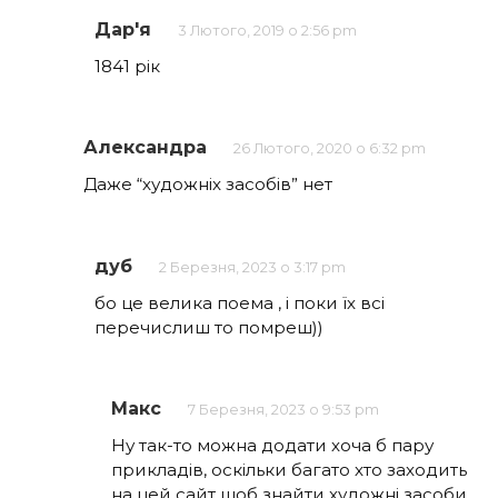
Дар'я
3 Лютого, 2019 о 2:56 pm
1841 рік
Александра
26 Лютого, 2020 о 6:32 pm
Даже “художніх засобів” нет
дуб
2 Березня, 2023 о 3:17 pm
бо це велика поема , і поки їх всі
перечислиш то помреш))
Макс
7 Березня, 2023 о 9:53 pm
Ну так-то можна додати хоча б пару
прикладів, оскільки багато хто заходить
на цей сайт щоб знайти художні засоби