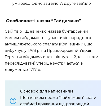
умирає…; Одно зацвіло, А друге зав’яло
Особливості назви “Гайдамаки”
Свій твір Т.Шевченко назвав бунтарським
іменем гайдамаків — учасників народного
антишляхетського спалаху (Коліївщини), що
вибухнув у 1768 р. на Правобережній Україні.
Термін «гайдамаччина» (від тур. гайде — гнати,
переслідувати) уперше зустрічається в
документах 1717 р.
Основою для написанням
Шевченком поеми “Гайдамаки” стали
особисті враження від розповідей