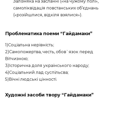
Залізняка на засланні («на чужому полі»,
самоліквідація повстанських об’єднань
(«розійшлися, відкіля взялися»).
Проблематика поеми “Гайдамаки”
1)Соціальна нерівність;
2)Самопожертва, честь, обов`язок перед
Вітчизною;
3)Історична доля українського народу;
4)Соціальний лад суспільсва;
5)Вічні людські цінності.
Художні засоби твору “Гайдамаки”