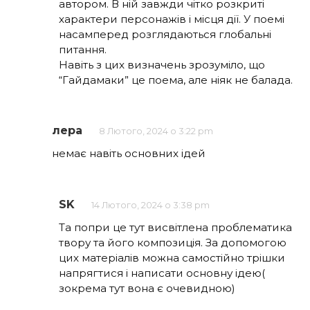
автором. В ній завжди чітко розкриті
характери персонажів і місця дії. У поемі
насамперед розглядаються глобальні
питання.
Навіть з цих визначень зрозуміло, що
“Гайдамаки” це поема, але ніяк не балада.
лера
8 Лютого, 2024 о 3:22 pm
немає навіть основних ідей
SK
14 Лютого, 2024 о 3:38 pm
Та попри це тут висвітлена проблематика
твору та його композиція. За допомогою
цих матеріалів можна самостійно трішки
напрягтися і написати основну ідею(
зокрема тут вона є очевидною)