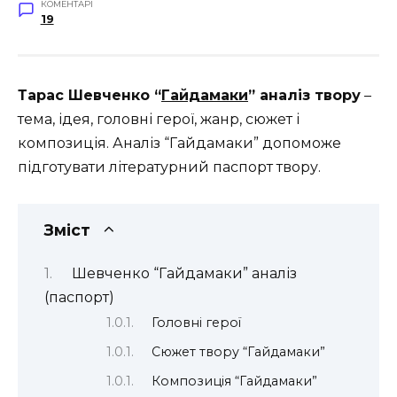
КОМЕНТАРІ
19
Тарас
Шевченко
“
Гайдамаки
” аналіз твору
–
тема, ідея, головні герої, жанр, сюжет і
композиція. Аналіз “Гайдамаки” допоможе
підготувати літературний паспорт твору.
Зміст
Шевченко “Гайдамаки” аналіз
(паспорт)
Головні герої
Сюжет твору “Гайдамаки”
Композиція “Гайдамаки”