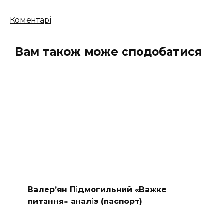
Кількість
Коментарі
коментарів
Вам також може сподобатися
Валер’ян Підмогильний «Важке
питання» аналіз (паспорт)