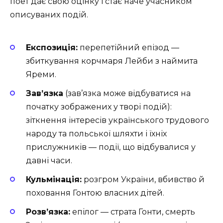
поет дає свою оцінку і стає наче учасником
описуваних подій.
Експозиція:
перепетійний епізод —
збиткування корчмаря Лейби з наймита
Яреми.
Зав’язка
(зав’язка може відбуватися на
початку зображених у творі подій):
зіткнення інтересів українського трудового
народу та польської шляхти і їхніх
прислужників — події, що відбувалися у
давні часи.
Кульмінація:
розгром України, вбивство й
поховання Гонтою власних дітей.
Розв’язка:
епілог — страта Гонти, смерть