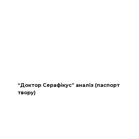
“Доктор Серафікус” аналіз (паспорт
твору)