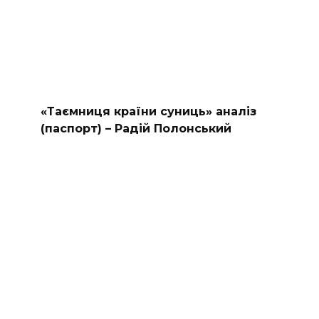
«Таємниця країни суниць» аналіз
(паспорт) – Радій Полонський