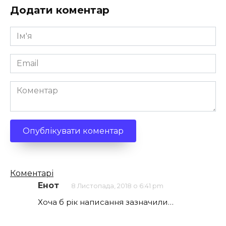
Додати коментар
Ім'я
*
Email
*
Коментар
Кількість
Коментарі
коментарів
Енот
8 Листопада, 2018 о 6:41 pm
Хоча б рік написання зазначили…