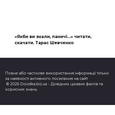
«Якби ви знали, паничі…» читати,
скачати. Тарас Шевченко
Повне або часткове використання інформації тільки
за наявності активного посилання на сайт
© 2026 Dovidka.biz.ua - Довідник цікавих фактів та
корисних знань