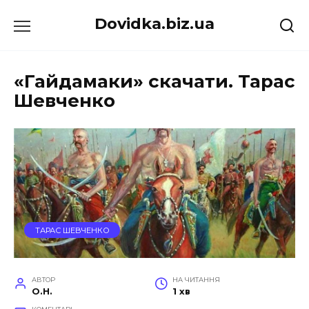
Перейти
Dovidka.biz.ua
до
вмісту
«Гайдамаки» скачати. Тарас
Шевченко
ТАРАС ШЕВЧЕНКО
АВТОР
НА ЧИТАННЯ
O.H.
1 хв