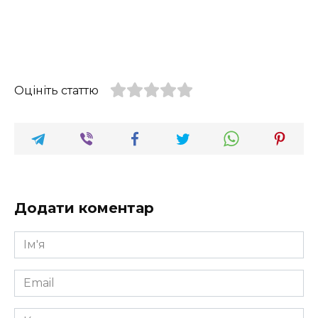
Оцініть статтю
Додати коментар
Ім'я
*
Email
*
Коментар