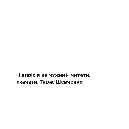
«І виріс я на чужині» читати,
скачати. Тарас Шевченко