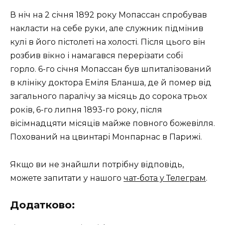
В ніч на 2 січня 1892 року Мопассан спробував
накласти на себе руки, але служник підмінив
кулі в його пістолеті на холості. Після цього він
розбив вікно і намагався перерізати собі
горло. 6-го січня Мопассан був шпиталізований
в клініку доктора Еміля Бланша, де й помер від
загального паралічу за місяць до сорока трьох
років, 6-го липня 1893-го року, після
вісімнадцяти місяців майже повного божевілля.
Похований на цвинтарі Монпарнас в Парижі.
Якщо ви не знайшли потрібну відповідь,
можете запитати у нашого
чат-бота у Телеграм
.
Додатково: