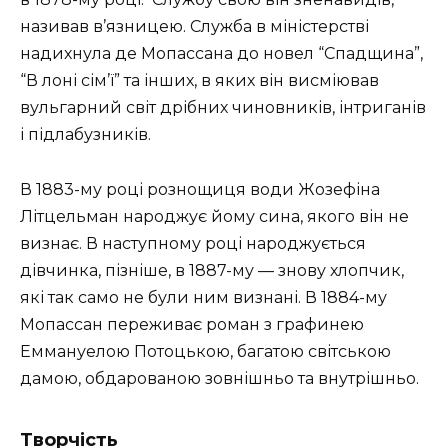
називав в’язницею. Служба в міністерстві
надихнула де Мопассана до новел “Спадщина”,
“В лоні сім’ї” та інших, в яких він висміював
вульгарний світ дрібних чиновників, інтриганів
і підлабузників.
В 1883-му році рознощиця води Жозефіна
Літцельман народжує йому сина, якого він не
визнає. В наступному році народжується
дівчинка, пізніше, в 1887-му — знову хлопчик,
які так само не були ним визнані. В 1884-му
Мопассан переживає роман з графинею
Еммануелою Потоцькою, багатою світською
дамою, обдарованою зовнішньо та внутрішньо.
Творчість