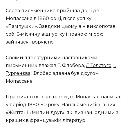
Слава письменника прийшла до Гі де
Мопассана в 1880 році, після успіху
«Пампушки». Завдяки цьому він виклопотав
собі 6-місячну відпустку і повною мірою
зайнявся творчістю.
Своїми літературними наставниками
письменник вважав Г. Флобера,
Л.Толстого
,
І.
Тургенєва
. Флобер здавна був другом
Мопассана
.
Практично всі свої твори де Мопассан написав
у період 1880-90 року. Найзнаменитіші з них
«Життя» і «Милий друг», які визнані одними з
кращих в французькій літературі. .