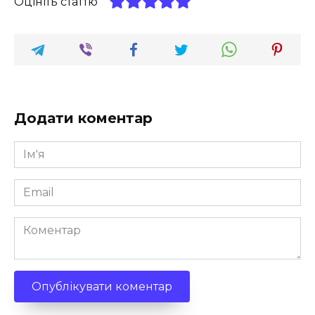
Оцініть статтю
Додати коментар
Ім'я
*
Email
*
Коментар