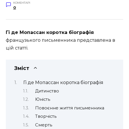
КОМЕНТАРІ
0
Гі де Мопассан коротка біографія
французького письменника представлена в
цій статті.
Зміст
Гі де Мопассан коротка біографія
Дитинство
Юність
Повоєнне життя письменника
Творчість
Смерть