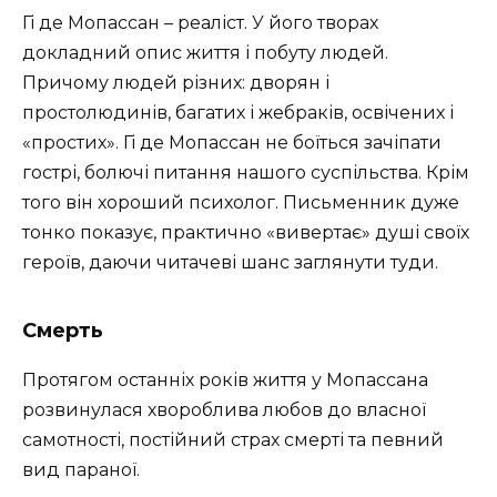
Гі де Мопассан – реаліст. У його творах
докладний опис життя і побуту людей.
Причому людей різних: дворян і
простолюдинів, багатих і жебраків, освічених і
«простих». Гі де Мопассан не боїться зачіпати
гострі, болючі питання нашого суспільства. Крім
того він хороший психолог. Письменник дуже
тонко показує, практично «вивертає» душі своїх
героїв, даючи читачеві шанс заглянути туди.
Смерть
Протягом останніх років життя у Мопассана
розвинулася хвороблива любов до власної
самотності, постійний страх смерті та певний
вид параної.