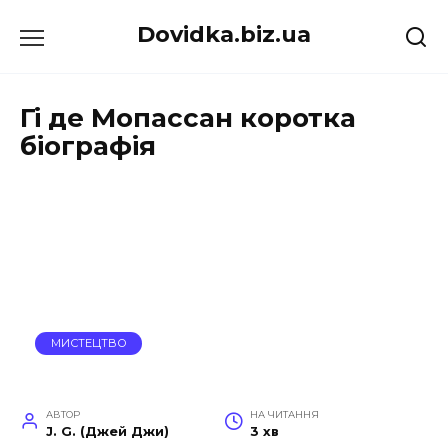
Перейти
Dovidka.biz.ua
до
вмісту
Гі де Мопассан коротка
біографія
МИСТЕЦТВО
АВТОР
НА ЧИТАННЯ
J. G. (Джей Джи)
3 хв