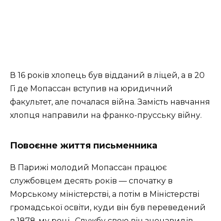
В 16 років хлопець був відданий в ліцей, а в 20
Гі де Мопассан вступив на юридичний
факультет, але почалася війна. Замість навчання
хлопця направили на франко-прусську війну.
Повоєнне життя письменника
В Парижі молодий Мопассан працює
службовцем десять років — спочатку в
Морському міністерстві, а потім в Міністерстві
громадської освіти, куди він був переведений
в 1878-му році. Службу свою він зненавидів,