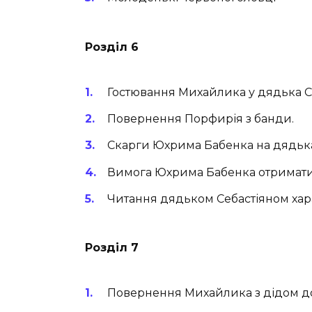
Розділ 6
Гостювання Михайлика у дядька Се
Повернення Порфирія з банди.
Скарги Юхрима Бабенка на дядька
Вимога Юхрима Бабенка отримати н
Читання дядьком Себастіяном ха
Розділ 7
Повернення Михайлика з дідом д