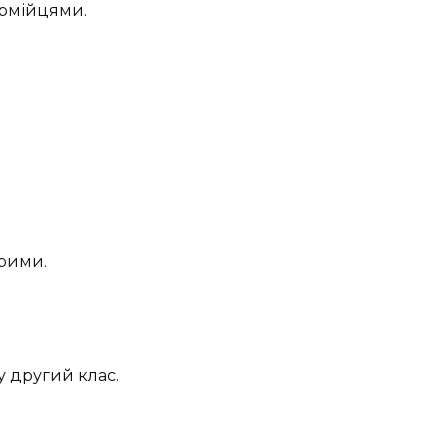
армійцями.
рими.
 другий клас.