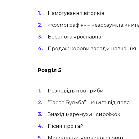
Намотування вітряків
«Космографія» – незрозуміла книг
Босонога ярославна
Продаж корови заради навчання
Розділ 5
Розповідь про гриби
“Тарас Бульба” – книга від попа
Знахід маремухи і сироїжок
Пісня про гай
Молоденькі червоноголовці