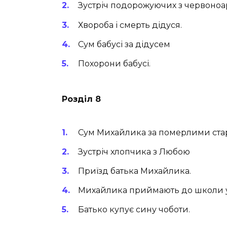
Зустріч подорожуючих з червоно
Хвороба і смерть дідуся.
Сум бабусі за дідусем
Похорони бабусі.
Розділ 8
Сум Михайлика за померлими ста
Зустріч хлопчика з Любою
Приїзд батька Михайлика.
Михайлика приймають до школи у
Батько купує сину чоботи.