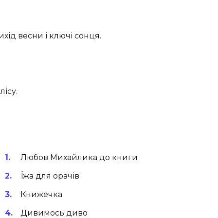
хід весни і ключі сонця.
лісу.
Любов Михайлика до книги
Їжа для орачів
Книжечка
Дивимось диво