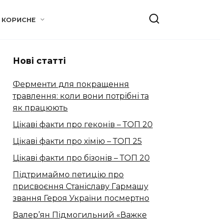
КОРИСНЕ
Нові статті
Ферменти для покращення
травлення: коли вони потрібні та
як працюють
Цікаві факти про геконів – ТОП 20
Цікаві факти про хімію – ТОП 25
Цікаві факти про бізонів – ТОП 20
Підтримаймо петицію про
присвоєння Станіславу Гармашу
звання Героя України посмертно
Валер’ян Підмогильний «Важке