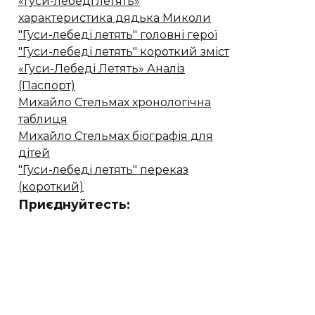
«Гуси-лебеді летять»
характеристика дядька Миколи
"Гуси-лебеді летять" головні герої
"Гуси-лебеді летять" короткий зміст
«Гуси-Лебеді Летять» Аналіз
(Паспорт)
Михайло Стельмах хронологічна
таблиця
Михайло Стельмах біографія для
дітей
"Гуси-лебеді летять" переказ
(короткий)
Приєднуйтесть: