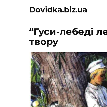
Перейти
Dovidka.biz.ua
до
вмісту
“Гуси-лебеді л
твору