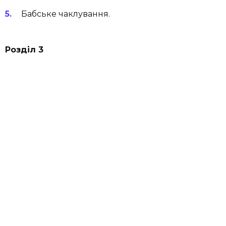
Бабське чаклування.
Розділ 3