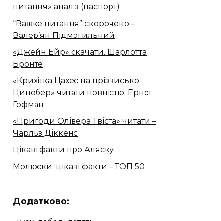
питання» аналіз (паспорт)
“Важке питання” скорочено –
Валер’ян Підмогильний
«Джейн Ейр» скачати. Шарлотта
Бронте
«Крихітка Цахес на прізвисько
Цинобер» читати повністю. Ернст
Гофман
«Пригоди Олівера Твіста» читати –
Чарльз Діккенс
Цікаві факти про Аляску
Молюски: цікаві факти – ТОП 50
Додатково: