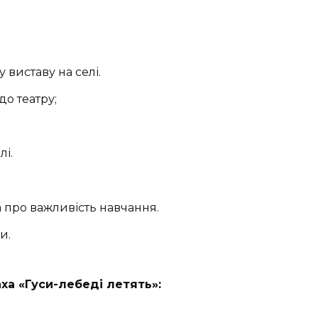
виставу на селі.
о театру;
лі.
про важливість навчання.
и.
ха «Гуси-лебеді летять»: