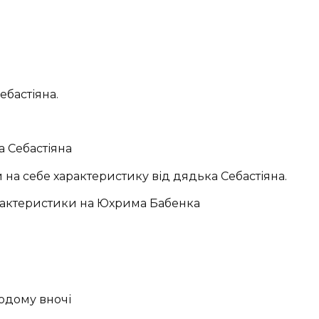
бастіяна.
 Себастіяна
а себе характеристику від дядька Себастіяна.
рактеристики на Юхрима Бабенка
одому вночі