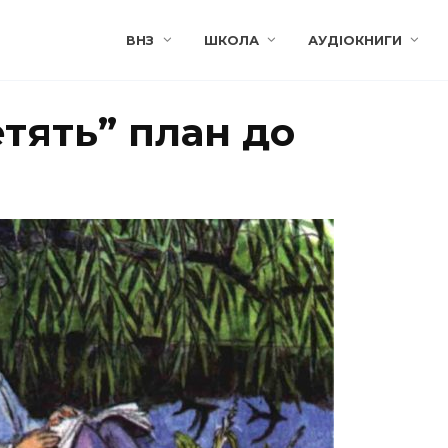
ВНЗ
ШКОЛА
АУДІОКНИГИ
етять” план до