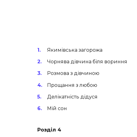
Якимівська загорожа
Чорнява дівчина біля вориння
Розмова з дівчиною
Прощання з любою
Делікатність дідуся
Мій сон
Розділ 4