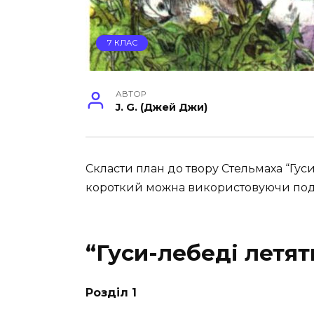
7 КЛАС
АВТОР
J. G. (Джей Джи)
Скласти план до твору Стельмаха “Гус
короткий можна використовуючи пода
“Гуси-лебеді летят
Розділ 1