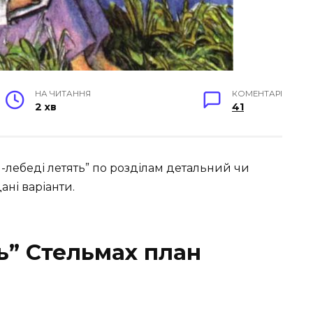
НА ЧИТАННЯ
КОМЕНТАРІ
2 хв
41
и-лебеді летять” по розділам детальний чи
ні варіанти.
ь” Стельмах план