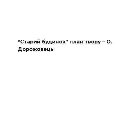
“Старий будинок” план твору – О.
Дорожовець