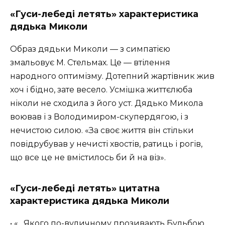
«Гуси-лебеді летять» характеристика
дядька Миколи
Образ дядьки Миколи — з симпатією
змальовує М. Стельмах. Це — втілення
народного оптимізму. Дотепний жартівник жив
хоч і бідно, зате весело. Усмішка життєлюба
ніколи не сходила з його уст. Дядько Микола
воював і з Володимиром-скупердягою, і з
нечистою силою. «За своє життя він стільки
повідрубував у нечисті хвостів, ратиць і рогів,
що все це не вмістилось би й на віз».
«Гуси-лебеді летять» цитатна
характеристика дядька Миколи
• «…Якого по-вуличному прозивають Бульбою. …