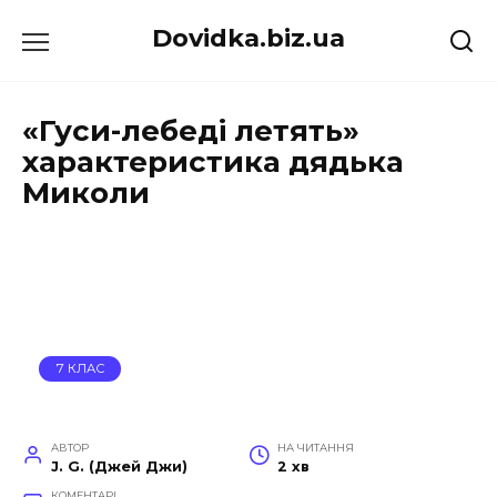
Перейти
Dovidka.biz.ua
до
вмісту
«Гуси-лебеді летять»
характеристика дядька
Миколи
7 КЛАС
АВТОР
НА ЧИТАННЯ
J. G. (Джей Джи)
2 хв
КОМЕНТАРІ