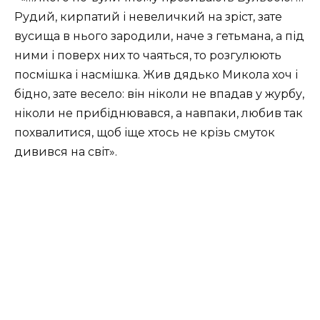
Рудий, кирпатий і не­величкий на зріст, зате
вусища в нього зародили, наче з гетьмана, а під
ними і поверх них то чаяться, то розгулюють
посмішка і насмішка. Жив дядько Микола хоч і
бідно, зате весело: він ніколи не впадав у журбу,
ніколи не прибіднювався, а навпаки, любив так
похвалитися, щоб іще хтось не крізь смуток
дивився на світ».