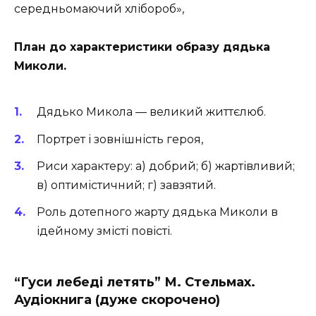
середньомаючий хлібороб»,
План до характеристики образу дядька
Миколи.
Дядько Микола — великий життєлюб.
Портрет і зовнішність героя,
Риси характеру: а) добрий; б) жартівливий;
в) оптимістичний; г) за­взятий.
Роль дотепного жарту дядька Миколи в
ідейному змісті повісті.
“Гуси лебеді летять” М. Стельмах.
Аудіокнига (дуже скорочено)