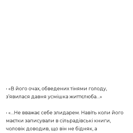
• «В його очах, обведених тінями голоду,
з’явилася давня усмішка життєлюба…»
• «…Не вважає себе злидарем. Навіть коли його
маєтки записували в сільрадівські книги,
чоловік доводив, що він не бідняк, а