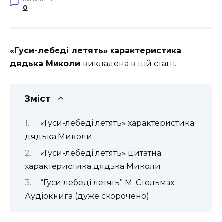
0
«Гуси-лебеді летять» характеристика
дядька Миколи
викладена в цій статті.
Зміст
«Гуси-лебеді летять» характеристика
дядька Миколи
«Гуси-лебеді летять» цитатна
характеристика дядька Миколи
“Гуси лебеді летять” М. Стельмах.
Аудіокнига (дуже скорочено)