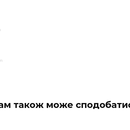
m
pm
ам також може сподобати