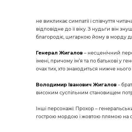
не викликає симпатії і співчуття читач
відповідне до її віку. З нудьги він з
благородіє, цигаркою йому в морду для 
Генерал Жигалов
– несценічний перс
імені, причому ім’я та по батькові у г
очах тих, хто знаходиться нижче нього
Володимир Іванович Жигалов
– бра
високим суспільним становищем потріб
Інші персонажі: Прохор – генеральськи
гострою мордою і жовтою плямою на спи