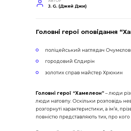
АВТОР
J. G. (Джей Джи)
Головні герої оповідання “Х
поліцейський наглядач Очумєлов
городовий Єлдирін
золотих справ майстер Хрюкин
Головні герої “Хамелеон”
– люди різ
люди натовпу. Оскільки розповідь не
розгорнуті характеристики, а ім’я, пріз
повністю представляють тих, про кого