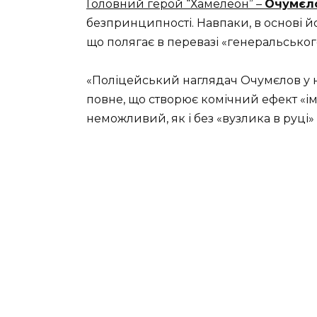
Головний герой “Хамелеон” –
Очумєл
безпринципності. Навпаки, в основі 
що полягає в перевазі «генеральськог
«Поліцейський наглядач Очумєлов у нов
повне, що створює комічний ефект «ім’
неможливий, як і без «вузлика в руці»