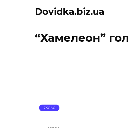
Перейти
Dovidka.biz.ua
до
вмісту
“Хамелеон” гол
7КЛАС