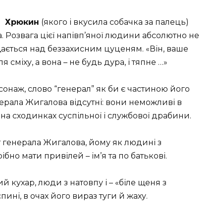
Хрюкин
(якого і вкусила собачка за палець)
а. Розвага цієї напівп’яної людини абсолютно не
нущається над беззахисним цуценям. «Він, ваше
сміху, а вона – не будь дура, і тяпне …»
онаж, слово “генерал” як би є частиною його
енерала Жигалова відсутні: вони неможливі в
 на сходинках суспільної і службової драбини.
т генерала Жигалова, йому як людині з
но мати привілей – ім’я та по батькові.
й кухар, люди з натовпу і – «біле щеня з
ні, в очах його вираз туги й жаху.