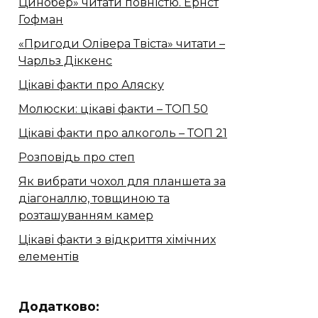
Цинобер» читати повністю. Ернст
Гофман
«Пригоди Олівера Твіста» читати –
Чарльз Діккенс
Цікаві факти про Аляску
Молюски: цікаві факти – ТОП 50
Цікаві факти про алкоголь – ТОП 21
Розповідь про степ
Як вибрати чохол для планшета за
діагоналлю, товщиною та
розташуванням камер
Цікаві факти з відкриття хімічних
елементів
Додатково: