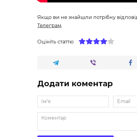
Якщо ви не знайшли потрібну відпові
Телеграм
.
Оцініть статтю
Додати коментар
Ім'я
Email
*
*
Коментар