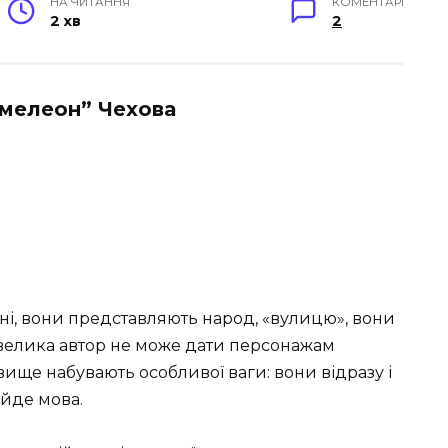
НА ЧИТАННЯ
КОМЕНТАРІ
2 хв
2
амелеон” Чехова
ні, вони представляють народ, «вулицю», вони
велика автор не може дати персонажам
вище набувають особливої ​​ваги: ​​вони відразу і
 йде мова.