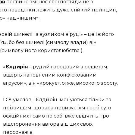
ов
постійно змінює свої погляди не з
його поведінки лежить дуже стійкий принцип,
о» над «іншим».
ій шинелі і з вузликом в руці» – це і є його
я», бо без шинелі (символу влади) він
 (символу його користолюбства ).
«
Єлдирін
– рудий городовий з решетом,
вщерть наповненим конфіскованим
агрусом», він «крокує», отже, високого зросту.
І Очумєлов, і Єлдирін іменуються тільки за
прізвищем, що характеризує їх як осіб суто
офіційних і само по собі вже свідчить про
відсторонення автора від цих своїх
персонажів.