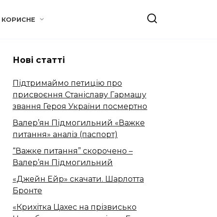
КОРИСНЕ
Нові статті
Підтримаймо петицію про
присвоєння Станіславу Гармашу
звання Героя України посмертно
Валер’ян Підмогильний «Важке
питання» аналіз (паспорт)
“Важке питання” скорочено –
Валер’ян Підмогильний
«Джейн Ейр» скачати. Шарлотта
Бронте
«Крихітка Цахес на прізвисько