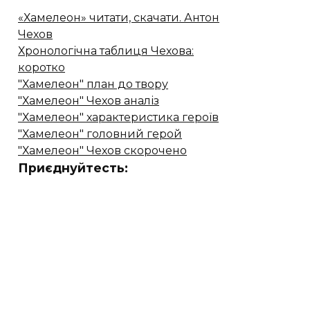
«Хамелеон» читати, скачати. Антон
Чехов
Хронологічна таблиця Чехова:
коротко
"Хамелеон" план до твору
"Хамелеон" Чехов аналіз
"Хамелеон" характеристика героїв
"Хамелеон" головний герой
"Хамелеон" Чехов скорочено
Приєднуйтесть: