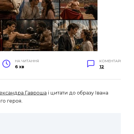
НА ЧИТАННЯ
КОМЕНТАРІ
6 хв
12
ександра Гавроша
і цитати до образу Івана
го героя.