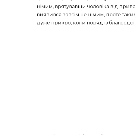
німим, врятувавши чоловіка від прив
виявився зовсім не німим, проте таки
дуже прикро, коли поряд із благродст