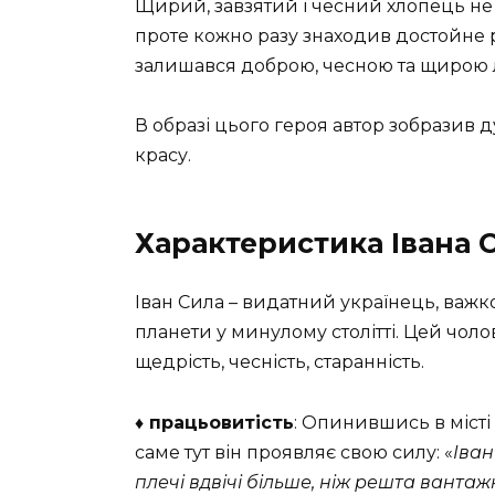
Щирий, завзятий і чесний хлопець не р
проте кожно разу знаходив достойне р
залишався доброю, чесною та щирою
В образі цього героя автор зобразив 
красу.
Характеристика Івана 
Іван Сила – видатний українець, важ
планети у минулому столітті. Цей чоло
щедрість, чесність, старанність.
♦ працьовитість
: Опинившись в місті
саме тут він проявляє свою силу: «
Іван
плечі вдвічі більше, ніж решта вантаж