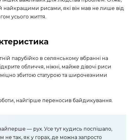
ий найкращими рисами, які він мав не лише від
гом усього життя.
актеристика
ітній парубійко в селянському вбранні на
ідкрите обличчя, ніжні, майже дівочі риси
 міцно збитою статурою та широчезними
 роботи, найгірше переносив байдикування.
 найперше — рух. Усе тут кудись поспішало,
ім не так, як у горах, де можна запросто