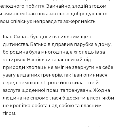
селюдного побиття. Звичайно, злодій згодом
м вчинком Іван показав свою добродушність. І
вом співіснує неправда та зажерливість.
Іван Сила – був досить сильним ще з
дитинства. Батько відправив парубка з дому,
бо родина була многодітна, а хлопець їв за
чотирьох. Настільки талановитий від
природи хлопець не зміг не звернути на себе
увагу видатних тренерів, так Іван опинився
серед чемпіонів. Проте його сила – це й
заслуга щоденної праці та тренувань. Жодна
людина не спромоглася б досягти висот, якби
не кропітка робота над собою та власним
тілом.