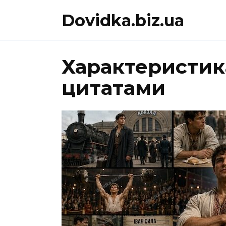
Перейти
Dovidka.biz.ua
до
вмісту
Характеристика
цитатами