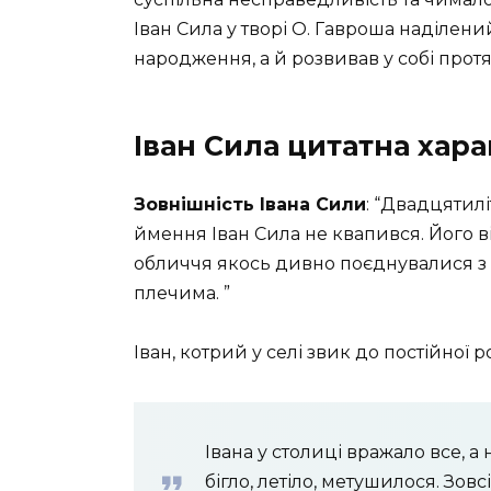
Іван Сила у творі О. Гавроша наділен
народження, а й розвивав у собі протя
Іван Сила цитатна хар
Зовнішність Івана Сили
: “Двадцятил
ймення Іван Сила не квапився. Його в
обличчя якось дивно поєднувалися з
плечима. ”
Іван, котрий у селі звик до постійної
Івана у столиці вражало все, а
бігло, летіло, метушилося. Зовс