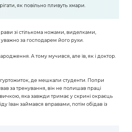
рігати, як повільно пливуть хмари.
рави зі стількома ножами, виделками,
 уважно за господарем його рухи.
ародження. А тому мучився, але їв, як і доктор.
 гуртожиток, де мешкали студенти. Попри
ав за тренування, він не полишав праці
вичкою, яка завжди тримає у скрині окраєць
іду Іван займався вправами, потім обідав із