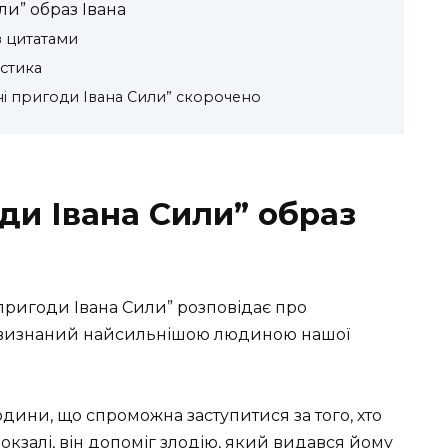
и” образ Івана
з цитатами
истика
ні пригоди Івана Сили” скорочено
ди Івана Сили” образ
 пригоди Івана Сили” розповідає про
ув визнаний найсильнішою людиною нашої
юдини, що спроможна заступитися за того, хто
окзалі, він допоміг злодію, який видався йому