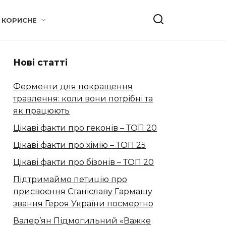
КОРИСНЕ
Нові статті
Ферменти для покращення
травлення: коли вони потрібні та
як працюють
Цікаві факти про геконів – ТОП 20
Цікаві факти про хімію – ТОП 25
Цікаві факти про бізонів – ТОП 20
Підтримаймо петицію про
присвоєння Станіславу Гармашу
звання Героя України посмертно
Валер’ян Підмогильний «Важке