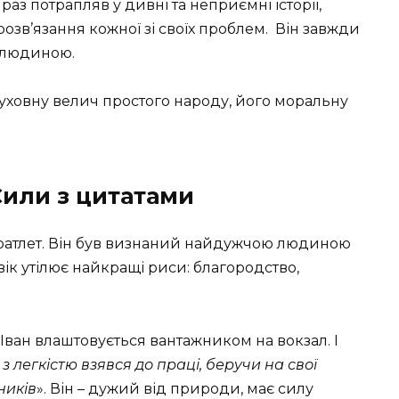
аз потрапляв у дивні та неприємні історії,
озв’язання кожної зі своїх проблем. Він завжди
 людиною.
духовну велич простого народу, його моральну
Сили з цитатами
коатлет. Він був визнаний найдужчою людиною
вік утілює найкращі риси: благородство,
 Іван влаштовується вантажником на вокзал. І
 з легкістю взявся до праці, беручи на свої
ників
». Він – дужий від природи, має силу