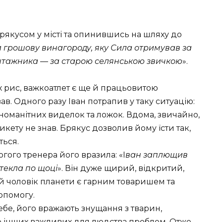
рякусом у місті та опинившись на шляху до
 грошову винагороду, яку Сила отримував за
антажника — за старою селянською звичкою
».
 рис, важкоатлет є ще й працьовитою
в. Одного разу Іван потрапив у таку ситуацію:
зноманітних виделок та ложок. Вдома, звичайно,
икету не знав. Брякус дозволив йому їсти так,
ться.
гого тренера його вразила: «І
ван заплющив
отекла по щоці
». Він дуже щирий, відкритий,
й чоловік планети є гарним товаришем та
опомогу.
ебе, його вражають знущання з тварин,
о інших важливих для людства проблем. Отже,