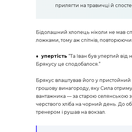
прилягти на травичці й спосте
Бідолашний хлопець ніколи не мав сп
ложками, тому аж спітнів, повторюючи
♦ упертість
“Та Іван був упертий від н
Брякусу це сподобалося.”
Брякус влаштував його у пристойний
грошову винагороду, яку Сила отримув
вантажника — за старою селянською з
черствого хліба на чорний день. До об
тренером і рушав на вокзал.