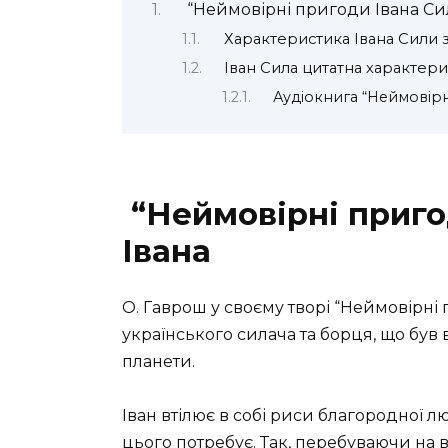
“Неймовірні пригоди Івана Сил
Характеристика Івана Сили 
Іван Сила цитатна характер
Аудіокнига “Неймовір
“Неймовірні приго
Івана
О. Гаврош у своєму творі “Неймовірні
українського силача та борця, що б
планети.
Іван втілює в собі риси благородної л
цього потребує. Так, перебуваючи на в