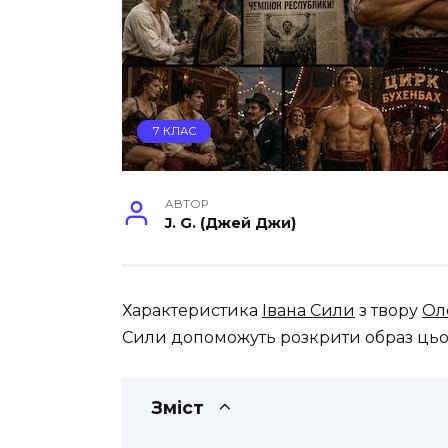
7 КЛАС
АВТОР
J. G. (Джей Джи)
Характеристика
Івана Сили
з твору
Ол
Сили допоможуть розкрити образ цьо
Зміст