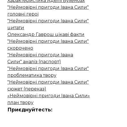
Характеристика Аделії Бухенбах
"Неймовірні пригоди Івана Сили"
головні герої
"Неймовірні пригоди Івана Сили"
цитати
Олександр Гаврош цікаві факти
"Неймовірні пригоди Івана Сили"
скорочено
"Неймовірні пригоди Івана
Сили" аналіз (паспорт)
"Неймовірні пригоди Івана Сили"
проблематика твору
"Неймовірні пригоди Івана Сили"
сюжет (переказ)
«Неймовірні пригоди Івана Сили»
план твору
Приєднуйтесть: