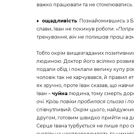
важко працювати та не стомлюватись.
♦ ощадливість
: Познайомившись з Б
слави, Іван не покинув роботи: «
Попри
тренування, він не полишав праці в
Тобто окрім вищезгаданих позитивних
людиною. Доктор його всіляко розвива
подали обід і поклали велику купу рі
чоловік так не харчувався, й правил ет
як зручно, проте Іван сказав, що навчи
Іван –
чуйна
людина, тому смерть доро
очі. Крізь повіки пробилася сльоза і п
співчутливий. Окрім цього, найдужчи
другом, готовим швидко прийти на д
Серце Івана турбується не лише про с
суспільна несправедливість та чимал