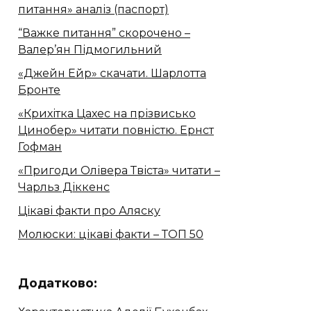
питання» аналіз (паспорт)
“Важке питання” скорочено –
Валер’ян Підмогильний
«Джейн Ейр» скачати. Шарлотта
Бронте
«Крихітка Цахес на прізвисько
Цинобер» читати повністю. Ернст
Гофман
«Пригоди Олівера Твіста» читати –
Чарльз Діккенс
Цікаві факти про Аляску
Молюски: цікаві факти – ТОП 50
Додатково: