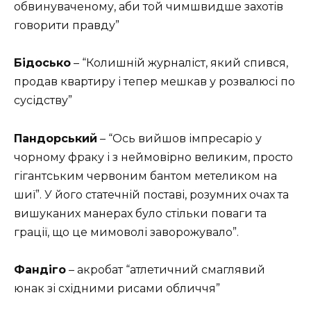
обвинуваченому, аби той чимшвидше захотів
говорити правду”
Бідосько
– “Колишній журналіст, який спився,
продав квартиру і тепер мешкав у розвалюсі по
сусідству”
Пандорський
– “Ось вийшов імпресаріо у
чорному фраку і з неймовірно великим, просто
гігантським червоним бантом метеликом на
шиї”. У його статечній поставі, розумних очах та
вишуканих манерах було стільки поваги та
грації, що це мимоволі заворожувало”.
Фандіго
– акробат “атлетичний смаглявий
юнак зі східними рисами обличчя”