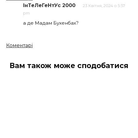
коментарів
ІнТеЛеГеНтУс 2000
23 Квітня, 2024 о 5:57
pm
а де Мадам Бухенбах?
Кількість
Коментарі
коментарів
Вам також може сподобатися