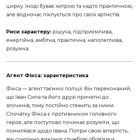
цирку. Іноді буває хитрою та надто практичною,
але водночас піклується про своїх артистів.
Риси характеру:
рішуча, підприємлива,
енергійна, амбітна, практична, наполеглива,
розумна.
Агент Фікса: характеристика
Фікса — агент таємної поліції. Він переконаний,
що Іван Сила та його друзі причетні до
злочинів, тому постійно стежить за ними.
Спочатку Фікса є противником головного
героя, але поступово починає розуміти, що
помилявся щодо Івана. Попри свою впертість,
він сумлінно виконує службові обов’язки.