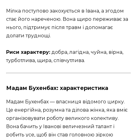
Мілка поступово закохується в Івана, а згодом
стає його нареченою. Вона щиро переживає за
нього, підтримує після травм і допомагає
долати труднощі.
Риси характеру:
добра, лагідна, чуйна, вірна,
турботлива, щира, співчутлива.
Мадам Бухенбах: характеристика
Мадам Бухенбах — власниця відомого цирку.
Це енергійна, розумна та ділова жінка, яка вміє
організовувати роботу великого колективу.
Вона бачить у Іванові величезний талант і
робить усе, щоб він став головною зіркою