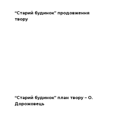
“Старий будинок” продовження
твору
“Старий будинок” план твору – О.
Дорожовець