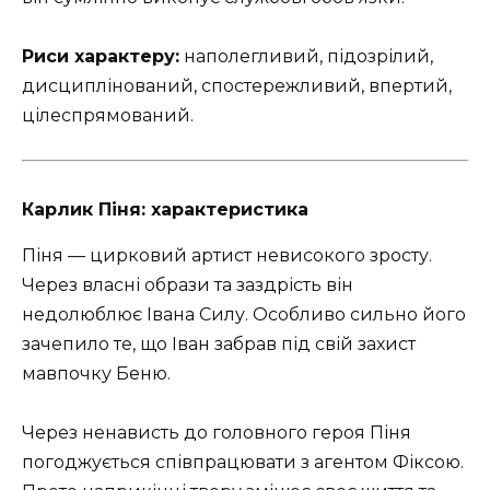
Риси характеру:
наполегливий, підозрілий,
дисциплінований, спостережливий, впертий,
цілеспрямований.
Карлик Піня: характеристика
Піня — цирковий артист невисокого зросту.
Через власні образи та заздрість він
недолюблює Івана Силу. Особливо сильно його
зачепило те, що Іван забрав під свій захист
мавпочку Беню.
Через ненависть до головного героя Піня
погоджується співпрацювати з агентом Фіксою.