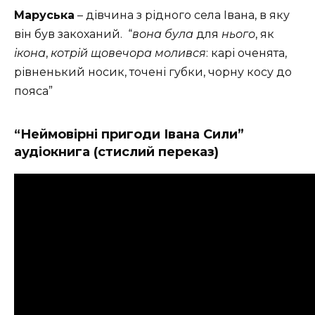
Маруська
– дівчина з рідного села Івана, в яку
він був закоханий. “
вона була
для
нього
, як
ікона
,
котрій щовечора молився
: карі оченята,
рівненький носик, точені губки, чорну косу до
пояса”
“Неймовірні пригоди Івана Сили”
аудіокнига (стислий переказ)