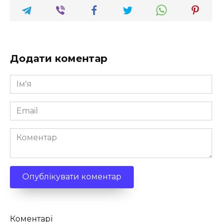
Додати коментар
Ім'я
*
Email
*
Коментар
Кількість
Коментарі