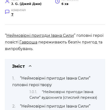
J. G. (Джей Джи)
6 хв
КОМЕНТАРІ
7
“
Неймовірні пригоди Івана Сили
” головні герої
повісті
Гавроша
переживають безліч пригод та
випробувань.
Зміст
“Неймовірні пригоди Івана Сили”
головні герої твору
“Неймовірні пригоди Івана
Сили” аудіокнига (стислий переказ)
“Неймовірні пригоди Івана Сили”