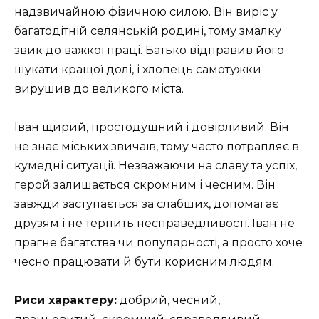
надзвичайною фізичною силою. Він виріс у
багатодітній селянській родині, тому змалку
звик до важкої праці. Батько відправив його
шукати кращої долі, і хлопець самотужки
вирушив до великого міста.
Іван щирий, простодушний і довірливий. Він
не знає міських звичаїв, тому часто потрапляє в
кумедні ситуації. Незважаючи на славу та успіх,
герой залишається скромним і чесним. Він
завжди заступається за слабших, допомагає
друзям і не терпить несправедливості. Іван не
прагне багатства чи популярності, а просто хоче
чесно працювати й бути корисним людям.
Риси характеру:
добрий, чесний,