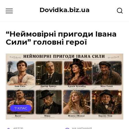
Перейти
Dovidka.biz.ua
до
вмісту
“Неймовірні пригоди Івана
Сили” головні герої
7 КЛАС
АВТОР
НА ЧИТАННЯ