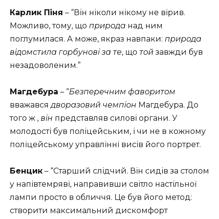
Карлик Піня
– “Він ніколи нікому не вірив.
Можливо, тому, що
природа
над ним
поглумилася. А може, якраз навпаки:
природа
відомстила горбунові за те
, що
той
завжди був
незадоволеним.”
Магдебура
– “
Безперечним фаворитом
вважався
дворазовий чемпіон
Магдебура. До
того ж ,
він
представляв силові органи. У
молодості був поліцейським, і чи не в кожному
поліцейському управлінні висів його портрет.
Бенцик
– “Старший слідчий. Він сидів за столом
у напівтемряві, направивши світло настільної
лампи просто в обличчя. Це був його метод:
створити максимальний дискомфорт