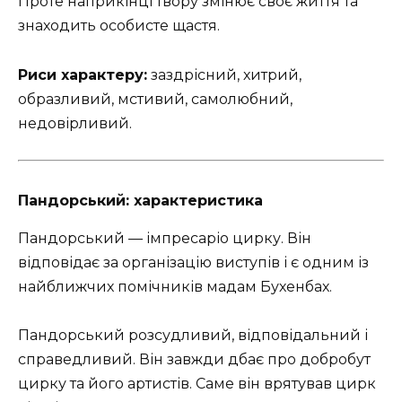
Проте наприкінці твору змінює своє життя та
знаходить особисте щастя.
Риси характеру:
заздрісний, хитрий,
образливий, мстивий, самолюбний,
недовірливий.
Пандорський: характеристика
Пандорський — імпресаріо цирку. Він
відповідає за організацію виступів і є одним із
найближчих помічників мадам Бухенбах.
Пандорський розсудливий, відповідальний і
справедливий. Він завжди дбає про добробут
цирку та його артистів. Саме він врятував цирк