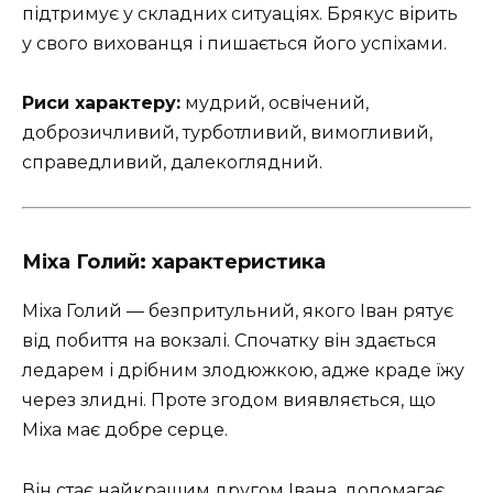
підтримує у складних ситуаціях. Брякус вірить
у свого вихованця і пишається його успіхами.
Риси характеру:
мудрий, освічений,
доброзичливий, турботливий, вимогливий,
справедливий, далекоглядний.
Міха Голий: характеристика
Міха Голий — безпритульний, якого Іван рятує
від побиття на вокзалі. Спочатку він здається
ледарем і дрібним злодюжкою, адже краде їжу
через злидні. Проте згодом виявляється, що
Міха має добре серце.
Він стає найкращим другом Івана, допомагає