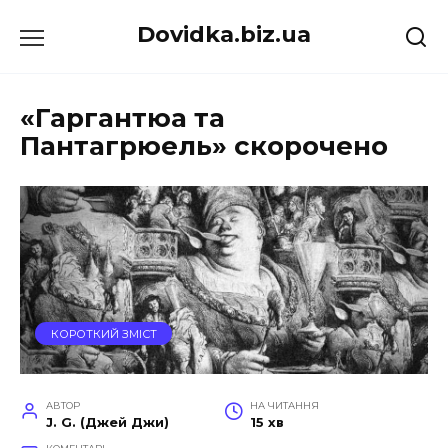
Перейти
Dovidka.biz.ua
до
вмісту
«Гаргантюа та
Пантагрюель» скорочено
КОРОТКИЙ ЗМІСТ
АВТОР
НА ЧИТАННЯ
J. G. (Джей Джи)
15 хв