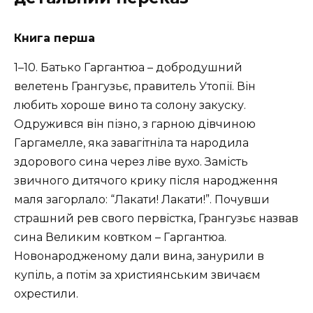
Книга перша
1–10. Батько Гаргантюа – добродушний
велетень Грангузьє, правитель Утопії. Він
любить хороше вино та солону закуску.
Одружився він пізно, з гарною дівчиною
Гаргамелле, яка завагітніла та народила
здорового сина через ліве вухо. Замість
звичного дитячого крику після народження
маля загорлало: “Лакати! Лакати!”. Почувши
страшний рев свого первістка, Грангузьє назвав
сина Великим ковтком – Гаргантюа.
Новонародженому дали вина, занурили в
купіль, а потім за християнським звичаєм
охрестили.