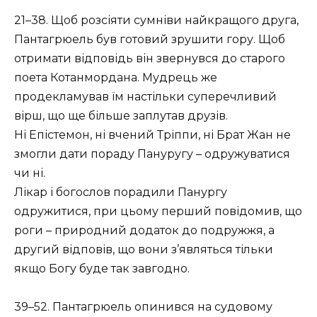
21–38. Щоб розсіяти сумніви найкращого друга,
Пантагрюель був готовий зрушити гору. Щоб
отримати відповідь він звернувся до старого
поета Котанмордана. Мудрець же
продекламував їм настільки суперечливий
вірш, що ще більше заплутав друзів.
Ні Епістемон, ні вчений Тріппи, ні Брат Жан не
змогли дати пораду Пануругу – одружуватися
чи ні.
Лікар і богослов порадили Панургу
одружитися, при цьому перший повідомив, що
роги – природний додаток до подружжя, а
другий відповів, що вони з’являться тільки
якщо Богу буде так завгодно.
39–52. Пантагрюель опинився на судовому