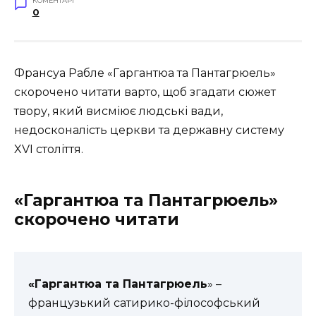
КОМЕНТАРІ
0
Франсуа Рабле «Гаргантюа та Пантагрюель»
скорочено читати варто, щоб згадати сюжет
твору, який висміює людські вади,
недосконалість церкви та державну систему
XVI століття.
«Гаргантюа та Пантагрюель»
скорочено читати
«Гаргантюа та Пантагрюель
» –
французький сатирико-філософський