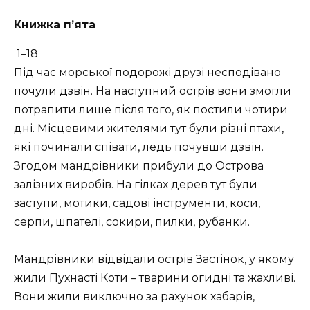
Книжка п’ята
1–18
Під час морської подорожі друзі несподівано
почули дзвін. На наступний острів вони змогли
потрапити лише після того, як постили чотири
дні. Місцевими жителями тут були різні птахи,
які починали співати, ледь почувши дзвін.
Згодом мандрівники прибули до Острова
залізних виробів. На гілках дерев тут були
заступи, мотики, садові інструменти, коси,
серпи, шпателі, сокири, пилки, рубанки.
Мандрівники відвідали острів Застінок, у якому
жили Пухнасті Коти – тварини огидні та жахливі.
Вони жили виключно за рахунок хабарів,