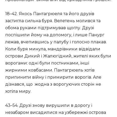
18–42. Якось Пантагрюеля та його друзів
застигла сильна буря. Велетень молився та
обома руками підтримував щоглу. Друзі
поспішили йому на допомогу, і лише Панург
лежав, вчепившись у палубу і голосно плакав.
Коли буря минула, мандрівники відвідали
острови Дикий і Жалюгідний, жителі яких були
ворогами: одні були постниками, інші
жирними ковбасами. Пантагрюель хотів
припинити війну і примирити ворогів. Але
дізнався, що жодна з ворогуючих сторін не
хотіла миру.
43–54. Друзі знову вирушили в дорогу і
незабаром висадилися на узбережжі острова