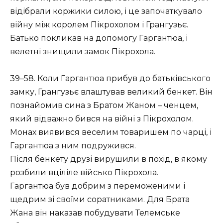
відібрали коржики силою, і це започаткувало
війну між королем Пікрохолом і Грангузьє.
Батько покликав на допомогу Гаргантюа, і
велетні знищили замок Пікрохола.
39–58. Коли Гаргантюа прибув до батьківського
замку, Грангузьє влаштував великий бенкет. Він
познайомив сина з Братом Жаном – ченцем,
який відважно бився на війні з Пікрохолом.
Монах виявився веселим товаришем по чарці, і
Гаргантюа з ним подружився.
Після бенкету друзі вирушили в похід, в якому
розбили вціліле військо Пікрохола.
Гаргантюа був добрим з переможеними і
щедрим зі своїми соратниками. Для Брата
Жана він наказав побудувати Телемське