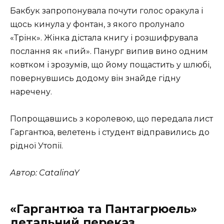
Бакбук запропонувала почути голос оракула і
щось кинула у фонтан, з якого пролунало
«Трінк». Жінка дістала книгу і розшифрувала
послання як «пий». Панург випив вино одним
ковтком і зрозумів, що йому пощастить у шлюбі,
повернувшись додому він знайде гідну
наречену.
Попрощавшись з королевою, що передала лист
Гаргантюа, велетень і студент відправились до
рідної Утопії.
Автор: CatalinaY
«Гаргантюа та Пантагрюель»
детальний переказ