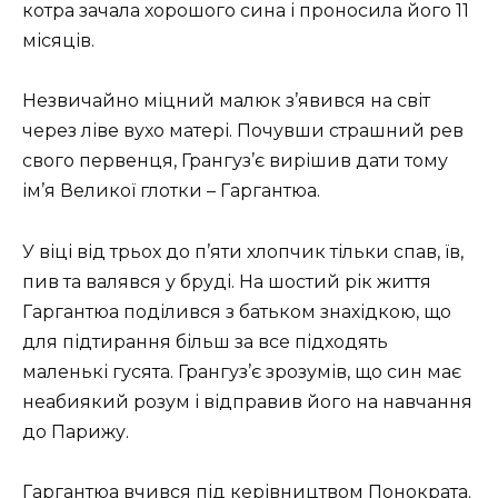
котра зачала хорошого сина і проносила його 11
місяців.
Незвичайно міцний малюк з’явився на світ
через ліве вухо матері. Почувши страшний рев
свого первенця, Грангуз’є вирішив дати тому
ім’я Великої глотки – Гаргантюа.
У віці від трьох до п’яти хлопчик тільки спав, їв,
пив та валявся у бруді. На шостий рік життя
Гаргантюа поділився з батьком знахідкою, що
для підтирання більш за все підходять
маленькі гусята. Грангуз’є зрозумів, що син має
неабиякий розум і відправив його на навчання
до Парижу.
Гаргантюа вчився під керівництвом Понократа.