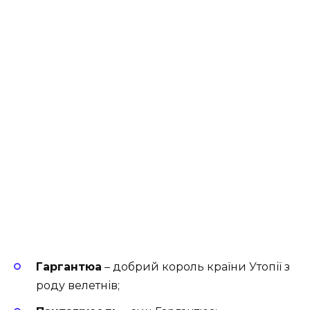
Гаргантюа
– добрий король країни Утопії з
роду велетнів;