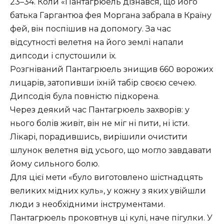
23–34. Коли «Пантагрюель дізнався, що його
батька Гаргантюа фея Моргана забрала в Країну
фей, він поспішив на допомогу. За час
відсутності велетня на його землі напали
дипсоди і спустошили їх.
Розгніваний Пантагрюель знищив 660 ворожих
лицарів, затопивши їхній табір своєю сечею.
Дипсодія була повністю підкорена.
Через деякий час Пантагрюель захворів: у
нього болів живіт, він не міг ні пити, ні їсти.
Лікарі, порадившись, вирішили очистити
шлунок велетня від усього, що могло завдавати
йому сильного болю.
Для цієї мети «було виготовлено шістнадцять
великих мідних куль», у кожну з яких увійшли
люди з необхідними інструментами.
Пантагрюель проковтнув ці кулі, наче пігулки. У