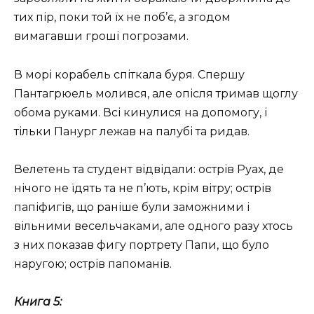
тих пір, поки той їх не поб’є, а згодом
вимагавши гроші погрозами.
В морі корабель спіткала буря. Спершу
Пантагрюель молився, але опісля тримав щоглу
обома руками. Всі кинулися на допомогу, і
тільки Панург лежав на палубі та ридав.
Велетень та студент відвідали: острів Руах, де
нічого не їдять та не п’ють, крім вітру; острів
папіфигів, що раніше були заможними і
вільними весельчаками, але одного разу хтось
з них показав фигу портрету Папи, що було
наругою; острів папоманів.
Книга 5: