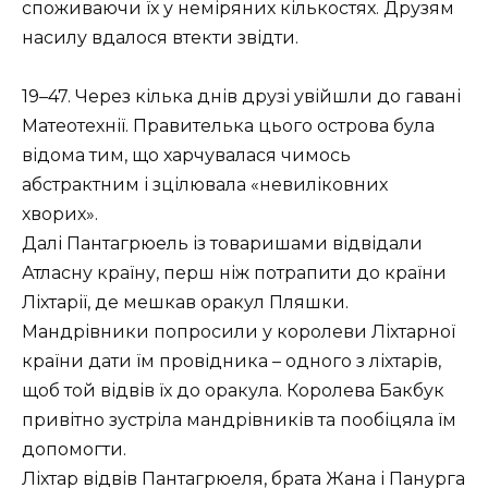
споживаючи їх у неміряних кількостях. Друзям
насилу вдалося втекти звідти.
19–47. Через кілька днів друзі увійшли до гавані
Матеотехнії. Правителька цього острова була
відома тим, що харчувалася чимось
абстрактним і зцілювала «невиліковних
хворих».
Далі Пантагрюель із товаришами відвідали
Атласну країну, перш ніж потрапити до країни
Ліхтарії, де мешкав оракул Пляшки.
Мандрівники попросили у королеви Ліхтарної
країни дати їм провідника – одного з ліхтарів,
щоб той відвів їх до оракула. Королева Бакбук
привітно зустріла мандрівників та пообіцяла їм
допомогти.
Ліхтар відвів Пантагрюеля, брата Жана і Панурга