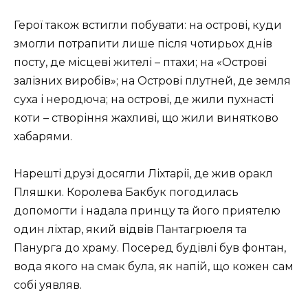
Герої також встигли побувати: на острові, куди
змогли потрапити лише після чотирьох днів
посту, де місцеві жителі – птахи; на «Острові
залізних виробів»; на Острові плутней, де земля
суха і неродюча; на острові, де жили пухнасті
коти – створіння жахливі, що жили винятково
хабарями.
Нарешті друзі досягли Ліхтарії, де жив оракл
Пляшки. Королева Бакбук погодилась
допомогти і надала принцу та його приятелю
один ліхтар, який відвів Пантагрюеля та
Панурга до храму. Посеред будівлі був фонтан,
вода якого на смак була, як напій, що кожен сам
собі уявляв.