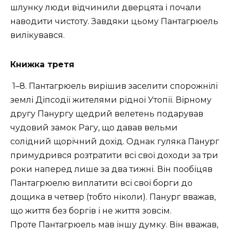
шлунку люди відчинили дверцята і почали
наводити чистоту. Завдяки цьому Пантагрюель
вилікувався.
Книжка третя
1–8. Пантагрюель вирішив заселити спорожнілі
землі Діпсодії жителями рідної Утопії. Вірному
другу Панургу щедрий велетень подарував
чудовий замок Рагу, що давав вельми
солідний щорічний дохід. Однак гуляка Панург
примудрився розтратити всі свої доходи за три
роки наперед лише за два тижні. Він пообіцяв
Пантагрюелю виплатити всі свої борги до
дощика в четвер (тобто ніколи). Панург вважав,
що життя без боргів і не життя зовсім.
Проте Пантагрюель мав іншу думку. Він вважав,