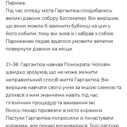
Парижа.
Під час огляду міста Гаргантюа сподобались
великі дзвони собору Богоматері. Він вирішив,
що вони можли б замінити бубонці на шиї у
його кобили, тому він зняв їх і забрав з собою.
Парижанам ледве вдалося умовити велетня
повернути дзвони на місце.
21–38. Гаргантюа навчав Понократа. Чоловік
швидко зрозумів, що не може змінити
неправильний спосіб життя Гаргантюа. Він
вирішив навчати свого учня за іншою схемою та
ділився з ним знаннями навіть під час
гігієнічних процедур та вживання їжі.
Якось пекарі привезли в місто коржики.
Пастухи Гаргантюа попросили їх почастувати
коржами, але пекарі відмовилися. Тоді пастухи