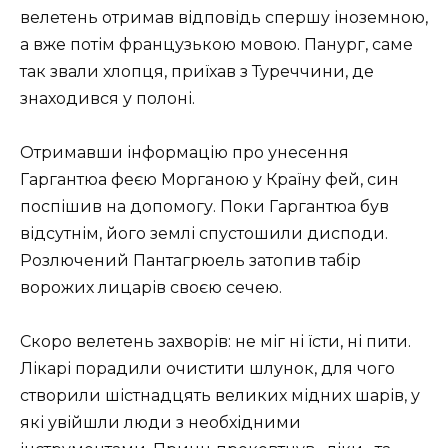
велетень отримав відповідь спершу іноземною,
а вже потім французькою мовою. Панург, саме
так звали хлопця, приїхав з Туреччини, де
знаходився у полоні.
Отримавши інформацію про унесення
Гаргантюа феєю Морганою у Країну фей, син
поспішив на допомогу. Поки Гаргантюа був
відсутнім, його землі спустошили дисподи.
Розлючений Пантагрюель затопив табір
ворожих лицарів своєю сечею.
Скоро велетень захворів: не міг ні їсти, ні пити.
Лікарі порадили очистити шлунок, для чого
створили шістнадцять великих мідних шарів, у
які увійшли люди з необхідними