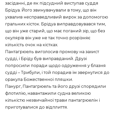
засіданні, де як підсудний виступав суддя
Брідуа. Його звинувачували в тому, що він
ухвалив несправедливий вирок за допомогою
гральних кісток. Брідуа виправдовувався тим,
що він уже старий, що має поганий зір, що без
окулярів він уже не так точно розрізняє
кількість очок на кістках.
Пантагрюель виголосив промову на захист
судді, і Бріду був виправданий. Друзі
попросили поради щодо одруження у блазня
судді – Трибули, і той порадив їм звернутися до
оракула Божественної пляшки.
Панург, Пантагрюель та його друзі спорядили
флотилію, навантажили судна великою
кількістю незвичайної трави пантагрюелін і
приготувалися до відплиття.