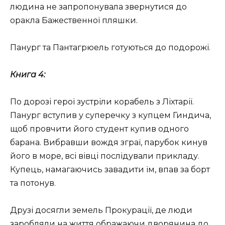
людина не запропонувала звернутися до
оракла Бажественної пляшки.
Панург та Пантагрюель готуються до подорожі.
Книга 4:
По дорозі герої зустріли корабель з Ліхтарії.
Панург вступив у суперечку з купцем Гиндича,
щоб провчити його студент купив одного
барана. Вибравши вождя зграї, парубок кинув
його в море, всі вівці послідували прикладу.
Купець, намагаючись завадити їм, впав за борт
та потонув.
Друзі досягли земель Прокурації, де люди
заробляли на життя ображаючи дворянина до