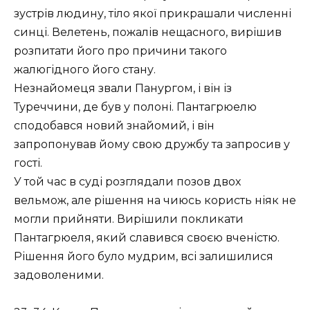
зустрів людину, тіло якої прикрашали численні
синці. Велетень, пожалів нещасного, вирішив
розпитати його про причини такого
жалюгідного його стану.
Незнайомеця звали Панургом, і він із
Туреччини, де був у полоні. Пантагрюелю
сподобався новий знайомий, і він
запропонував йому свою дружбу та запросив у
гості.
У той час в суді розглядали позов двох
вельмож, але рішення на чиюсь користь ніяк не
могли прийняти. Вирішили покликати
Пантагрюеля, який славився своєю вченістю.
Рішення його було мудрим, всі залишилися
задоволеними.