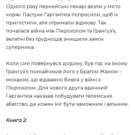
Одного разу лернейські пекарі везли у місто
коржі. Пастухи Гаргантюа попросили, щоб їх
пригостили, але отримали відмову. Так
почалася війна між Пікрохолом та Грангуз’є,
велетні без труднощів знищили замок
суперника.
Коли син повернувся додому, був пір, на якому
Грангуз’є познайомив його з Братом Жаном –
монахом, що відважно бився у війні з
Пікрохолом. Для нового друга вдячний
Гаргантюа наказав побудувати телемське
абатство, де кожен міг бути заможним і вільним.
Книга 2: