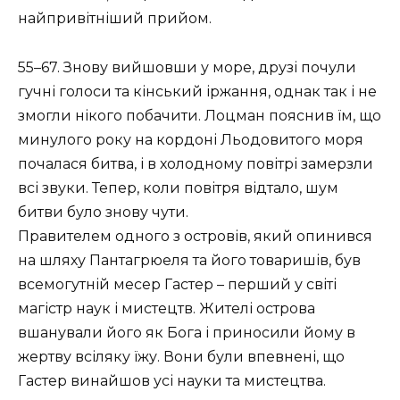
найпривітніший прийом.
55–67. Знову вийшовши у море, друзі почули
гучні голоси та кінський іржання, однак так і не
змогли нікого побачити. Лоцман пояснив їм, що
минулого року на кордоні Льодовитого моря
почалася битва, і в холодному повітрі замерзли
всі звуки. Тепер, коли повітря відтало, шум
битви було знову чути.
Правителем одного з островів, який опинився
на шляху Пантагрюеля та його товаришів, був
всемогутній месер Гастер – перший у світі
магістр наук і мистецтв. Жителі острова
вшанували його як Бога і приносили йому в
жертву всіляку їжу. Вони були впевнені, що
Гастер винайшов усі науки та мистецтва.