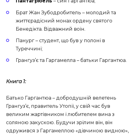
Пантагрюель
– син Гаргантюа;
Брат Жан Зубодробитель – молодий та
життєрадісний монах ордену святого
Бенедікта. Відважний воїн.
Панург – студент, що був у полоні в
Туреччині;
Грангуз’є та Гаргамелла – батьки Гаргантюа.
Книга 1:
Батько Гаргантюа – добродушній велетень
Грангуз’є, правитель Утопії, у свій час був
великим жартівником і любителем вина з
соляною закускою. Будучи зрілим він, він
одружився з Гаргамеллою «дівчиною видною»,