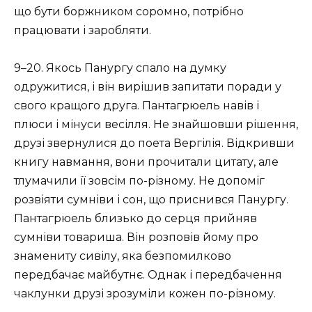
що бути боржником соромно, потрібно
працювати і заробляти.
9–20. Якось Панургу спало на думку
одружитися, і він вирішив запитати поради у
свого кращого друга. Пантагрюель навів і
плюси і мінуси весілля. Не знайшовши рішення,
друзі звернулися до поета Вергілія. Відкривши
книгу навмання, вони прочитали цитату, але
тлумачили її зовсім по-різному. Не допоміг
розвіяти сумніви і сон, що приснився Панургу.
Пантагрюель близько до серця прийняв
сумніви товариша. Він розповів йому про
знамениту сивілу, яка безпомилково
передбачає майбутнє. Однак і передбачення
чаклунки друзі зрозуміли кожен по-різному.