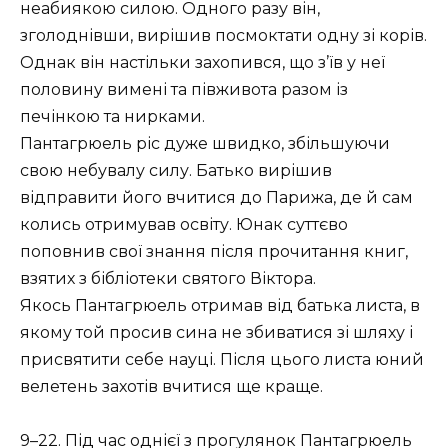
неабиякою силою. Одного разу він,
зголоднівши, вирішив посмоктати одну зі корів.
Однак він настільки захопився, що з’їв у неї
половину вимені та півживота разом із
печінкою та нирками.
Пантагрюель ріс дуже швидко, збільшуючи
свою небувалу силу. Батько вирішив
відправити його вчитися до Парижа, де й сам
колись отримував освіту. Юнак суттєво
поповнив свої знання після прочитання книг,
взятих з бібліотеки святого Віктора.
Якось Пантагрюель отримав від батька листа, в
якому той просив сина не збиватися зі шляху і
присвятити себе науці. Після цього листа юний
велетень захотів вчитися ще краще.
9–22. Під час однієї з прогулянок Пантагрюель