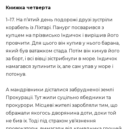
Книжка четверта
1–17. На п’ятий день подорожі друзі зустріли
корабель із Ліхтарі. Панург посварився з
купцем на прізвисько Індичок і вирішив його
провчити. Для цього він купив у нього барана,
який був ватажком стада. Потім він кинув його
за борт, і всі вівці зістрибнули в море. Індичок
намагався зупинити їх, але сам упав у море і
потонув.
А мандрівники дісталися забрудненої землі
Прокурації. Тут жили суцільно ябедники та
прокурори. Місцеві жителі заробляли тим, що
ображали якогось дворянина доти, доки той
не бив їх. Тоді під страхом ув’язнення
провокатори вимагали від кривдника грошей.