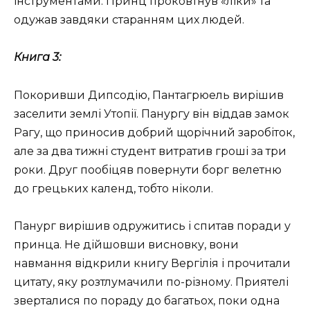
інструментами. Принц проковтнув «ліки» та
одужав завдяки старанням цих людей.
Книга 3:
Покоривши Дипсодію, Пантагрюель вирішив
заселити землі Утопії. Панургу він віддав замок
Рагу, що приносив добрий щорічний заробіток,
але за два тижні студент витратив гроші за три
роки. Друг пообіцяв повернути борг велетню
до грецьких календ, тобто ніколи.
Панург вирішив одружитись і спитав поради у
принца. Не дійшовши висновку, вони
навмання відкрили книгу Вергілія і прочитали
цитату, яку розтлумачили по-різному. Приятелі
зверталися по пораду до багатьох, поки одна