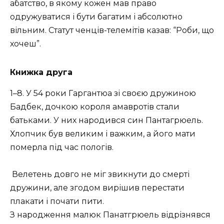
абатство, в якому кожен мав право
одружуватися і бути багатим і абсолютно
вільним. Статут ченців-телемітів казав: “Роби, що
хочеш”.
Книжка друга
1–8. У 54 роки Гаргантюа зі своєю дружиною
Бадбек, дочкою короля амавротів стали
батьками. У них народився син Пантагрюель.
Хлопчик був великим і важким, а його мати
померла під час пологів.
Велетень довго не міг звикнути до смерті
дружини, але згодом вирішив перестати
плакати і почати пити.
З народження малюк Панатгрюель відрізнявся