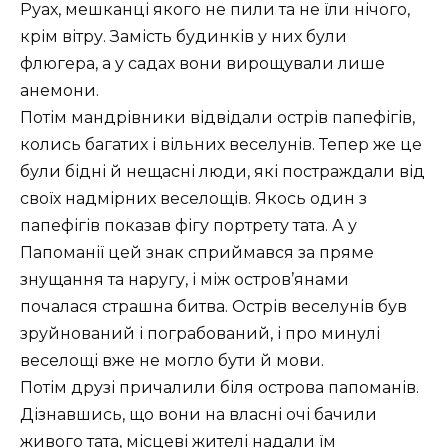
Руах, мешканці якого не пили та не їли нічого,
крім вітру. Замість будинків у них були
флюгера, а у садах вони вирощували лише
анемони.
Потім мандрівники відвідали острів папефігів,
колись багатих і вільних веселунів. Тепер же це
були бідні й нещасні люди, які постраждали від
своїх надмірних веселощів. Якось один з
папефігів показав фігу портрету тата. А у
Папоманії цей знак сприймався за пряме
знущання та наругу, і між остров’янами
почалася страшна битва. Острів веселунів був
зруйнований і пограбований, і про минулі
веселощі вже не могло бути й мови.
Потім друзі причалили біля острова папоманів.
Дізнавшись, що вони на власні очі бачили
живого тата, місцеві жителі надали їм