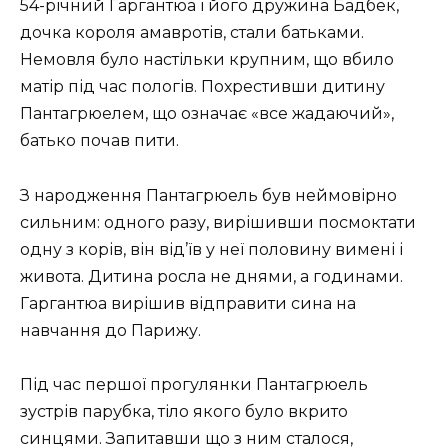
54-річний Гаргантюа і його дружина Бадбек,
дочка короля амавротів, стали батьками.
Немовля було настільки крупним, що вбило
матір під час пологів. Похрестивши дитину
Пантагрюелем, що означає «все жадаючий»,
батько почав пити.
З народження Пантагрюель був неймовірно
сильним: одного разу, вирішивши посмоктати
одну з корів, він від’їв у неї половину вимені і
живота. Дитина росла не днями, а годинами.
Гаргантюа вирішив відправити сина на
навчання до Парижу.
Під час першої прогулянки Пантагрюель
зустрів парубка, тіло якого було вкрито
синцями. Запитавши що з ним сталося,