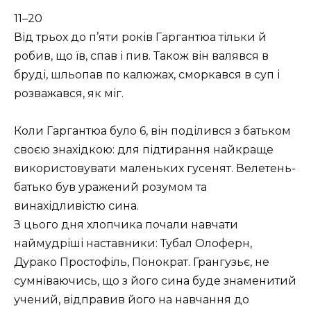
11–20
Від трьох до п’яти років Гаргантюа тільки й
робив, що їв, спав і пив. Також він валявся в
бруді, шльопав по калюжах, сморкався в суп і
розважався, як міг.
Коли Гаргантюа було 6, він поділився з батьком
своєю знахідкою: для підтирання найкраще
використовувати маленьких гусенят. Велетень-
батько був уражений розумом та
винахідливістю сина.
З цього дня хлопчика почали навчати
наймудріші наставники: Тубал Олоферн,
Дурако Простофіль, Понократ. Грангузьє, не
сумніваючись, що з його сина буде знаменитий
учений, відправив його на навчання до