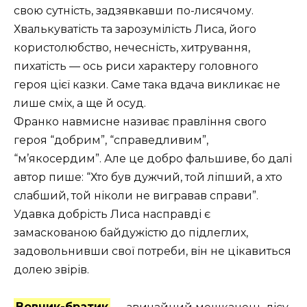
свою сутність, задзявкавши по-лисячому.
Хвалькуватість та зарозумілість Лиса, його
користолюбство, нечесність, хитрування,
пихатість — ось риси характеру головного
героя цієї казки. Саме така вдача викликає не
лише сміх, а ще й осуд.
Франко навмисне називає правління свого
героя “добрим”, “справедливим”,
“м’якосердим”. Але це добро фальшиве, бо далі
автор пише: “Хто був дужчий, той ліпший, а хто
слабший, той ніколи не вигравав справи”.
Удавка добрість Лиса насправді є
замаскованою байдужістю до підлеглих,
задовольнивши свої потреби, він не цікавиться
долею звірів.