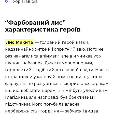
хор зі звірів.
“Фарбований лис”
характеристика героїв
Лис Микита
— головний герой казки,
надзвичайно хитрий і спритний звір. Його не
раз намагалися впіймати, але він уникав усіх
пасток і небезпек. Дуже самовпевнений,
гордовитий, жадібний до слави й влади. Навіть
потрапивши у халепу й вимазавшись у синю
фарбу, він не розгубився, а скористався страхом
інших, щоб стати царем. Він міг бути улесливим
і лагідним, але насправді був брехливим і
підступним. Його погубила власна
необережність і гординя — забувся і видав