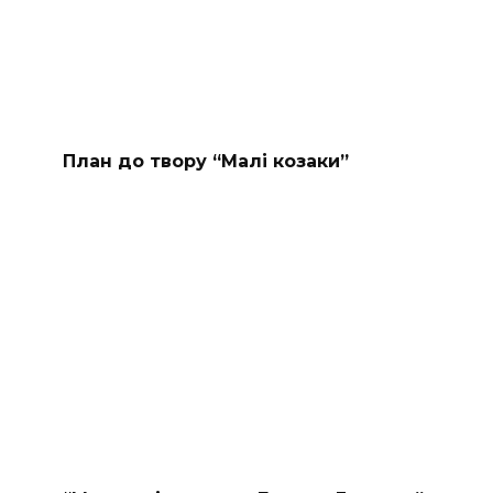
План до твору “Малі козаки”