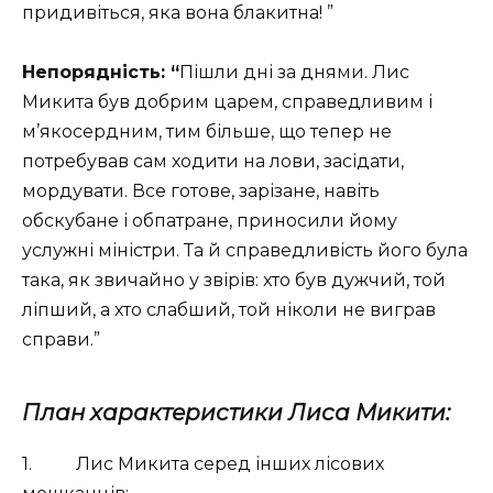
придивіться, яка вона блакитна! ”
Непорядність: “
Пішли дні за днями. Лис
Микита був добрим царем, справедливим і
м’якосердним, тим більше, що тепер не
потребував сам ходити на лови, засідати,
мордувати. Все готове, зарізане, навіть
обскубане і обпатране, приносили йому
услужні міністри. Та й справедливість його була
така, як звичайно у звірів: хто був дужчий, той
ліпший, а хто слабший, той ніколи не виграв
справи.”
План характеристики Лиса Микити:
1.
Лис Микита серед інших лісових