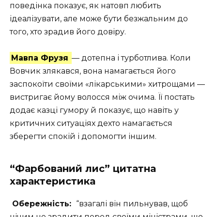
поведінка показує, як натовп любить
ідеалізувати, але може бути безжальним до
того, хто зрадив його довіру.
Мавпа Фрузя
— дотепна і турботлива. Коли
Вовчик злякався, вона намагається його
заспокоїти своїми «лікарськими» хитрощами —
вистригає йому волосся між очима. Її постать
додає казці гумору й показує, що навіть у
критичних ситуаціях дехто намагається
зберегти спокій і допомогти іншим.
“Фарбований лис” цитатна
характеристика
Обережність:
“взагалі він пильнував, щоб
нічим не зрадити перед своїми міністрами, що