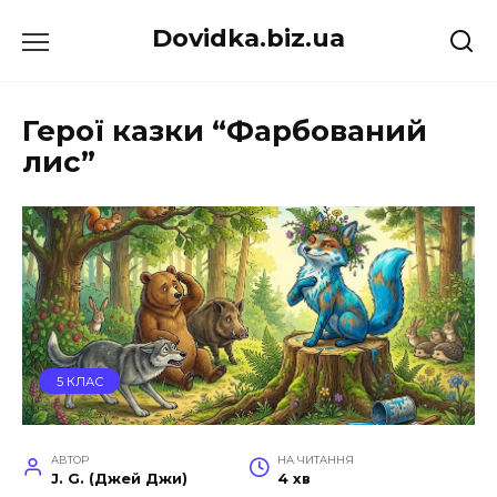
Перейти
Dovidka.biz.ua
до
вмісту
Герої казки “Фарбований
лис”
5 КЛАС
АВТОР
НА ЧИТАННЯ
J. G. (Джей Джи)
4 хв