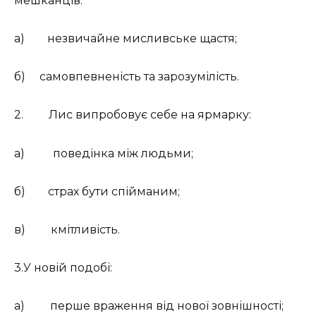
мешканців:
а)
незвичайне мисливське щастя;
б)
самовпевненість та зарозумілість.
2.
Лис випробовує себе на ярмарку:
а)
поведінка між людьми;
б)
страх бути спійманим;
в)
кмітливість.
3.У новій подобі:
а)
перше враження від нової зовнішності;