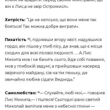
він є Лис,а не звір Остромисл».
Хитрість:
“Це не кепсько, що вони мене так
бояться! Так можна добре виграти».
Пихатість “
І, піднявши вгору хвіст, надувшися
гордо, він пішов у глиб лісу, де знав, що є місце
сходин для всеї лісової людності. …. А Лис
Микита мов і не бачить сього, йде собі поважно,
мов у глибокій задумі, а прийшовши насеред
звірячого майдану, сів на тім пеньку, де
звичайно любив сідати Ведмідь.”
Самолюбство: “
— Слухайте, любі мої,— говорив
Лис Микита,— і тіштеся! Сьогодні рано святий
Миколай виліпив мене з небесної глини —