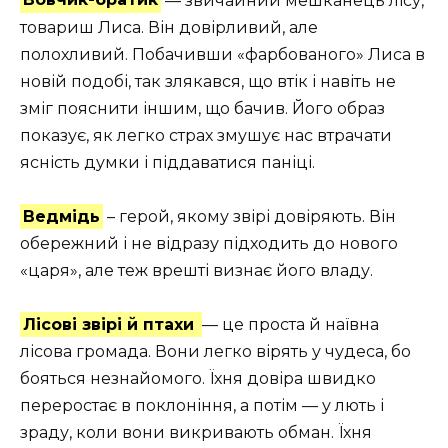
Вовчик-братик
— звичайний мешканець лісу,
товариш Лиса. Він довірливий, але
полохливий. Побачивши «фарбованого» Лиса в
новій подобі, так злякався, що втік і навіть не
зміг пояснити іншим, що бачив. Його образ
показує, як легко страх змушує нас втрачати
ясність думки і піддаватися паніці.
Ведмідь
– герой, якому звірі довіряють. Він
обережний і не відразу підходить до нового
«царя», але теж врешті визнає його владу.
Лісові звірі й птахи
— це проста й наївна
лісова громада. Вони легко вірять у чудеса, бо
бояться незнайомого. Їхня довіра швидко
переростає в поклоніння, а потім — у лють і
зраду, коли вони викривають обман. Їхня