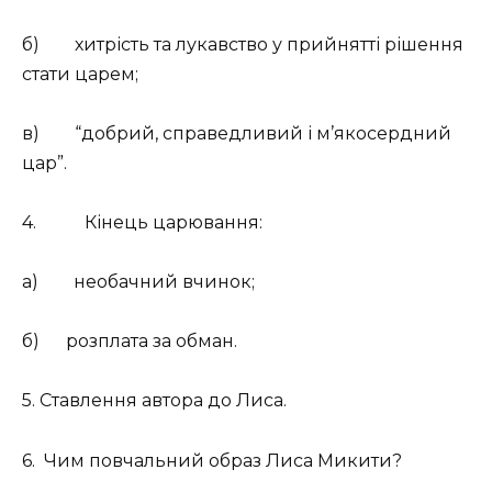
б)
хитрість та лукавство у прийнятті рішення
стати царем;
в)
“добрий, справедливий і м’якосердний
цар”.
4.
Кінець царювання:
а)
необачний вчинок;
б)
розплата за обман.
5. Ставлення автора до Лиса.
6.
Чим повчальний образ Лиса Микити?