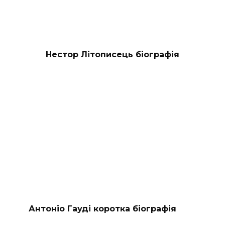
Нестор Літописець біографія
Антоніо Гауді коротка біографія