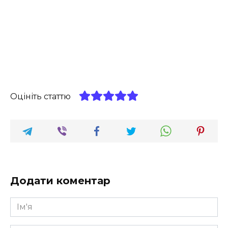
Оцініть статтю
Додати коментар
Ім'я
*