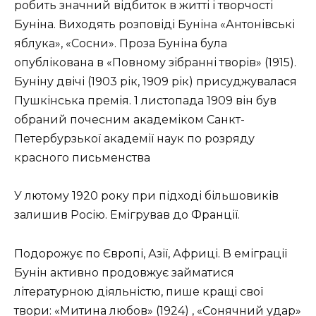
робить значний відбиток в житті і творчості
Буніна. Виходять розповіді Буніна «Антонівські
яблука», «Сосни». Проза Буніна була
опублікована в «Повному зібранні творів» (1915).
Буніну двічі (1903 рік, 1909 рік) присуджувалася
Пушкінська премія. 1 листопада 1909 він був
обраний почесним академіком Санкт-
Петербурзької академії наук по розряду
красного письменства
У лютому 1920 року при підході більшовиків
залишив Росію. Емігрував до Франції.
Подорожує по Європі, Азії, Африці. В еміграції
Бунін активно продовжує займатися
літературною діяльністю, пише кращі свої
твори: «Митина любов» (1924) , «Сонячний удар»