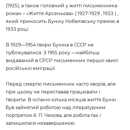
(1925), а також головний у житті письменника
роман – «Життя Арсеньєва» ( 1927-1929 , 1933 ) ,
який приносить Буніну Нобелівську премію в
1933 році.
В 1929—1954 твори Буніна в СССР не
публікувалися. З 1955 року —найбільш
видаваний в СРСР письменник першої хвилі
російської еміграції.
Перед смертю письменник часто хворів, але
при цьому не переставав працювати і
творити.
В останні кілька місяців життя Бунін
був зайнятий роботою над літературним
портретом А. П. Чехова, але робота так і
залишилася незавершеною