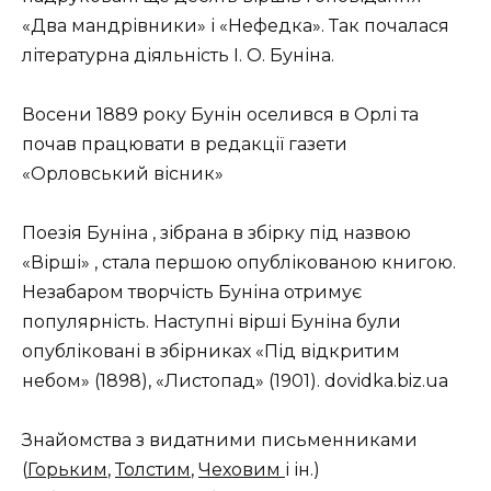
«Два мандрівники» і «Нефедка». Так почалася
літературна діяльність І. О. Буніна.
Восени 1889 року Бунін оселився в Орлі та
почав працювати в редакції газети
«Орловський вісник»
Поезія Буніна , зібрана в збірку під назвою
«Вірші» , стала першою опублікованою книгою.
Незабаром творчість Буніна отримує
популярність. Наступні вірші Буніна були
опубліковані в збірниках «Під відкритим
небом» (1898), «Листопад» (1901). dovidka.biz.ua
Знайомства з видатними письменниками
(
Горьким
,
Толстим
,
Чеховим
і ін.)