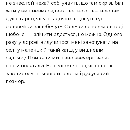
не знає, той нехай собі уявить, що там скрізь білі
хати у вишневих садках, і весною… весною там
дуже гарно, як усі садочки зацвітуть і усі
соловейки защебечуть. Скільки соловейків тоді
щебече — і злічити, здається, не можна. Одного
разу, у дорозі, вилучилося мені заночувати на
селі, у маленькій такій хатці, у вишневім
садочку. Приїхали ми пізно ввечері і зараз
спати полягали. На селі хутенько, як сонечко
закотилось, помовкли голоси і рух усякий
позмер.