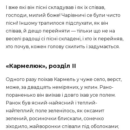
І вже які він пісні складував і як їх співав,
господи, милий боже! Чарівничі се були чисто
пісні! Іншому трапилося підслухати, як він
співав, й дещо перейняти — тільки що не на
веселі радощі сі пісні складені, і хто їх перейняв,
хто почув, кожен голову схилить і задумається.
«Кармелюк», розділ II
Одного разу поїхав Кармель у чуже село, верст,
може, за двадцять неміряних, у млин. Рано-
пораненько він виїхав і довго їхав усе полем.
Ранок був ясний-найясний і теплий-
найтеплий; поле зеленілось, як оксамит
зелений, росиночки блискали, сонечко
зіходило, жайворонки співали під оболоками;