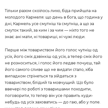
Тільки разом скоїлось лихо, біда прийшла на
молодого Кармеля: що день в бога, що година у
дні, Кармель усе смутніш та смутніш, а що за
смуток такий, за ким і за чим — ніхто того не
знає: ані мати, ні товариші, ні чужі люди.
Перше між товариством його голос чутніш од
усіх, його сміх дзвінкіш од усіх, а тепер сміх його
не розноситься, і голос його ледве почуєш, тай
його самого сливе що не видати стало, хіба
випадком стрінеться та зійдеться з
товариством, блідий та мовчущий. Що було
ввечері по роботі з товаришами походити,
поговорити, то тепер він усе править куди-
небудь од усіх заховатись — до гаю, або у поле.