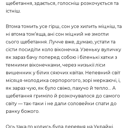
щебетання, здається, голосніш розкочується та
істніш.
Втома томить усе гірш, сон усе хилить міцніш, та
ні втома том’яща, ані сон міцний не змогли
сього щебетання. Лучче вже, думаю, устати та
сісти посидіти коло віконечка. Узеньку вуличку
як зараз бачу поперед собою і біленькі хатки з
темними віконечками, через низькії ліси
вишенник у білих сяючих квітах. Непевний світ
місяця-молодика серпорогого, зорі меркаючі, і,
як зараз чую, як було свіжо, пахучо й тепло… А
щебетання гриміло й розкочувалося до самого
світу — так-таки і не дали соловейки спати до
ранку божого.
Ось така-то колись була деревня на Украйні.