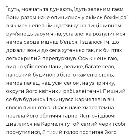
Їдуть, мовчать та думають, їдуть зеленим гаєм.
Вони разом наче опинились у якімсь божім раї,
в якімсь непевнім щастячку: на лиці живцем
рум’янець зарум’янів, уста злегка розтулилися,
немов серце міцніш б’ється. І здалося їм, що
доїхали вони до села хутенько так, як би птах
легкокрилий перепурхнув. Ось кінець гаю,
видно убік село Лани, велике, багате село,
панський будинок з білого каменю стоїть,
немов палац, над усім селом, на узгір’ячку,
округи його квітники рябі, алеї темні. Пишний
се був будинок і вкинувся Кармелеві в вічі
своєю пишнотою. Якась наче хмара темна
повила його обличчя гарне. Ясні очі дівочі
дивилися на Кармеля і у той самий черк і собі
посмутилися, й тихий голос поспитав його: