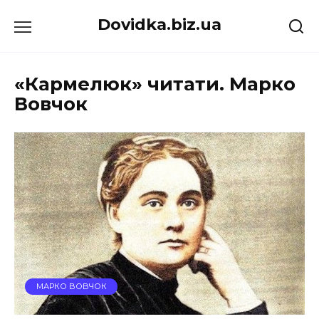
Перейти
Dovidka.biz.ua
до
вмісту
«Кармелюк» читати. Марко
Вовчок
МАРКО ВОВЧОК