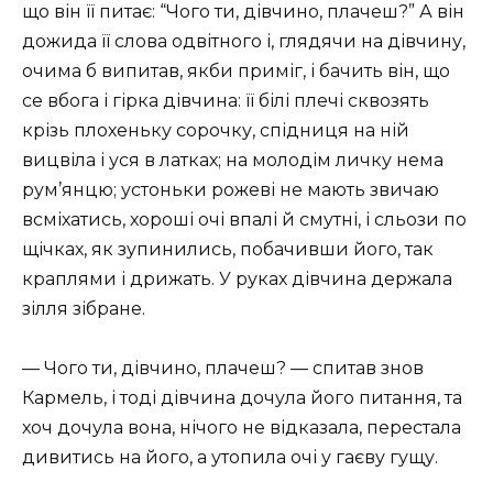
що він її питає: “Чого ти, дівчино, плачеш?” А він
дожида її слова одвітного і, глядячи на дівчину,
очима б випитав, якби приміг, і бачить він, що
се вбога і гірка дівчина: її білі плечі сквозять
крізь плохеньку сорочку, спідниця на ній
вицвіла і уся в латках; на молодім личку нема
рум’янцю; устоньки рожеві не мають звичаю
всміхатись, хороші очі впалі й смутні, і сльози по
щічках, як зупинились, побачивши його, так
краплями і дрижать. У руках дівчина держала
зілля зібране.
— Чого ти, дівчино, плачеш? — спитав знов
Кармель, і тоді дівчина дочула його питання, та
хоч дочула вона, нічого не відказала, перестала
дивитись на його, а утопила очі у гаєву гущу.