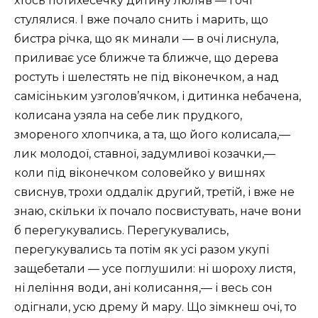
хтось потихесечку дитину люляв — і очі
стулялися. І вже почало снить і марить, що
бистра річка, що як минали — в очі лиснула,
приливає усе ближче та ближче, що дерева
ростуть і шелестять не під віконечком, а над
самісіньким узголов’ячком, і дитинка небачена,
колисана узяла на себе лик прудкого,
змореного хлопчика, а та, що його колисала,—
лик молодої, ставної, задумливої козачки,—
коли під віконечком соловейко у вишнях
свиснув, трохи оддалік другий, третій, і вже не
знаю, скільки їх почало посвистувать, наче вони
б перегукувались. Перегукувались,
перегукувались та потім як усі разом укупі
защебетали — усе поглушили: ні шороху листя,
ні леління води, ані колисання,— і весь сон
одігнали, усю дрему й мару. Що зімкнеш очі, то