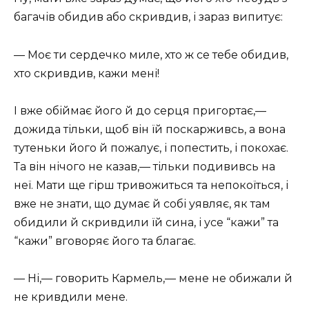
багачів обидив або скривдив, і зараз випитує:
— Моє ти сердечко миле, хто ж се тебе обидив,
хто скривдив, кажи мені!
І вже обіймає його й до серця пригортає,—
дожида тільки, щоб він їй поскарживсь, а вона
тутеньки його й пожалує, і попестить, і покохає.
Та він нічого не казав,— тільки подививсь на
неї. Мати ще гірш тривожиться та непокоїться, і
вже не знати, що думає й собі уявляє, як там
обидили й скривдили їй сина, і усе “кажи” та
“кажи” вговоряє його та благає.
— Ні,— говорить Кармель,— мене не обижали й
не кривдили мене.