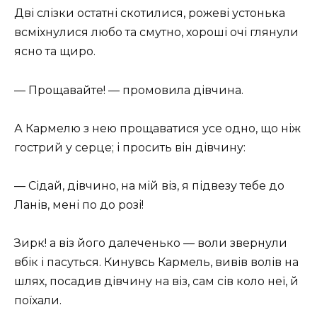
Дві слізки остатні скотилися, рожеві устонька
всміхнулися любо та смутно, хороші очі глянули
ясно та щиро.
— Прощавайте! — промовила дівчина.
А Кармелю з нею прощаватися усе одно, що ніж
гострий у серце; і просить він дівчину:
— Сідай, дівчино, на мій віз, я підвезу тебе до
Ланів, мені по до розі!
Зирк! а віз його далеченько — воли звернули
вбік і пасуться. Кинувсь Кармель, вивів волів на
шлях, посадив дівчину на віз, сам сів коло неї, й
поїхали.