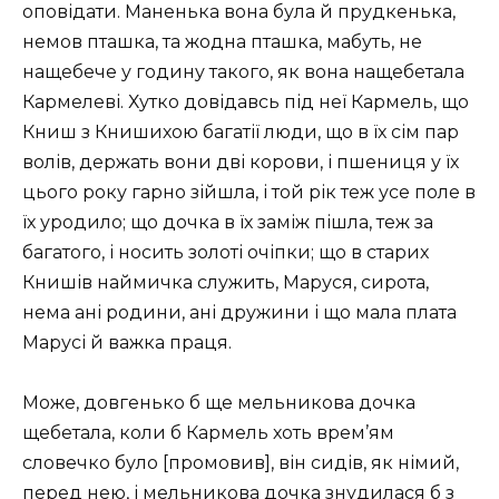
оповідати. Маненька вона була й прудкенька,
немов пташка, та жодна пташка, мабуть, не
нащебече у годину такого, як вона нащебетала
Кармелеві. Хутко довідавсь під неї Кармель, що
Книш з Книшихою багатії люди, що в їх сім пар
волів, держать вони дві корови, і пшениця у їх
цього року гарно зійшла, і той рік теж усе поле в
їх уродило; що дочка в їх заміж пішла, теж за
багатого, і носить золоті очіпки; що в старих
Книшів наймичка служить, Маруся, сирота,
нема ані родини, ані дружини і що мала плата
Марусі й важка праця.
Може, довгенько б ще мельникова дочка
щебетала, коли б Кармель хоть врем’ям
словечко було [промовив], він сидів, як німий,
перед нею, і мельникова дочка знудилася б з