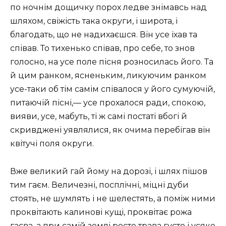
по ночнім дощичку порох ледве знімавсь над
шляхом, свіжість така округи, і широта, і
благодать, що не надихаєшся. Він усе їхав та
співав. То тихенько співав, про себе, то знов
голосно, на усе поле пісня розносилась його. Та
й цим ранком, ясненьким, ликуючим ранком
усе-таки об тім самім співалося у його сумуючій,
питаючій пісні,— усе прохалося ради, спокою,
вияви, усе, мабуть, ті ж самі постаті вбогі й
скривджені уявлялися, як очима перебігав він
квітучі поля округи.
Вже великий гай йому на дорозі, і шлях пішов
тим гаєм. Величезні, посплічні, міцні дуби
стоять, не шумлять і не шелестять, а поміж ними
проквітають калинові кущі, проквітає рожа
гаєва, а при самій землі росте трава густо і усяке