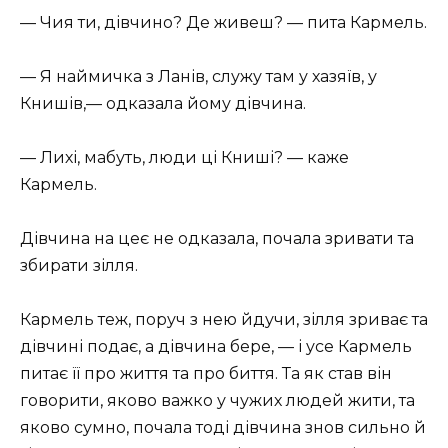
— Чия ти, дівчино? Де живеш? — пита Кармель.
— Я наймичка з Ланів, служу там у хазяїв, у
Книшів,— одказала йому дівчина.
— Лихі, мабуть, люди ці Книші? — каже
Кармель.
Дівчина на цеє не одказала, почала зривати та
збирати зілля.
Кармель теж, поруч з нею йдучи, зілля зриває та
дівчині подає, а дівчина бере, — і усе Кармель
питає її про життя та про биття. Та як став він
говорити, яково важко у чужих людей жити, та
яково сумно, почала тоді дівчина знов сильно й