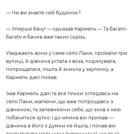
— Чи ви знаєте сей будинок?
— Уперше бачу! — одказав Кармель.— Та багато-
багато я бачив вже таких скрізь.
Уїжджають вони у саме село Лани, проїхали три
вулиці, й дівчина устала з воза, подякувала,
попрощалася, пішла й зникла у заулочку, а
Кармель далі поїхав.
Їхав Кармель далі та все тільки оглядавсь на
село Лани, жаліючи, що вже попрощавсь з
дівчиною, та запевняючи себе, що знов з нею
побачиться хутко; і до млина він приїхав —
дівчина в його з думки не йшла, і почав він
розпитувати мельника (мірошника), що то за