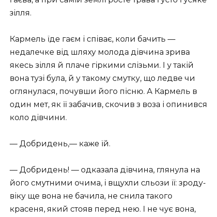
зілля.
Кармель їде гаєм і співає, коли бачить —
недалечке від шляху молода дівчина зрива
якесь зілля й плаче гіркими слізьми. І у такій
вона тузі була, й у такому смутку, що ледве чи
оглянулася, почувши його пісню. А Кармель в
один мет, як її забачив, скочив з воза і опинився
коло дівчини.
— Добридень,— каже їй.
— Добридень! — одказала дівчина, глянула на
його смутними очима, і вщухли сльози її: зроду-
віку ще вона не бачила, не снила такого
красеня, який стояв перед нею. І не чує вона,