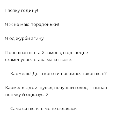
І всяку годину!
Я ж не маю порадоньки!
Я од журби згину.
Проспівав він та й замовк, і тоді ледве
схаменулася стара мати і каже:
— Кармелю! Де, в кого ти навчився такої пісні?
Кармель іздригнувсь, почувши голос,— пізнав
неньку й одказує їй:
— Сама ся пісня в мене склалась.