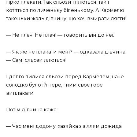
гірко плакати. Так сльози і ллються, так і
котяться по личеньку біленькому. А Кармелю
такеньки жаль дівчину, що хоч вмирати лягти!
— Не плач! Не плач! — говорить він до неї.
— Як же не плакати мені? — одказала дівчина.
— Самі сльози ллються!
І довго лилися сльози перед Кармелем, наче
солодко було їй пере, і ним своє горе
виплакати.
Потім дівчина каже:
— Час мені додому: хазяйка з зіллям дожида!