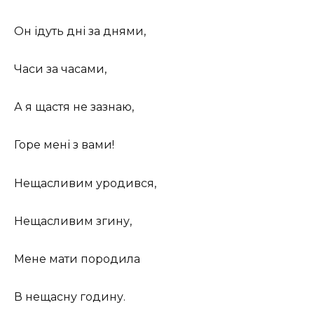
Он ідуть дні за днями,
Часи за часами,
А я щастя не зазнаю,
Горе мені з вами!
Нещасливим уродився,
Нещасливим згину,
Мене мати породила
В нещасну годину.