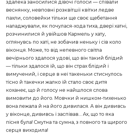
здалека заносилися дівочі голоси — співали
веснянку, невповні розквітшії квітки ледве
пахли, соловейки тільки ще своє щебетання
наладжували, як почулася-хода тиха, двері хатні,
розчинилися й увійшов Кармель у хату,
оглянувсь по хаті, не зобачив неньку і сів коло
віконця. Може, то від непевного світла
вечірнього здалося удові, що він такий блідий
— тільки здалося їй, що він страх блідий і
вимучений, і серце в неї такеньки стиснулось
тісно й такечки жалко їй стало своє дитя
коханеє, що й голосу не найшлося слова
вимовити до його. Мовчки й нишком-тихенько
вона лежала й на його дивилася. А він дививсь
у віконце, дививсь і заспівав… Ах, що то яка
пісня була! Смутна та сумна, з повного та щирого
серця виходила!