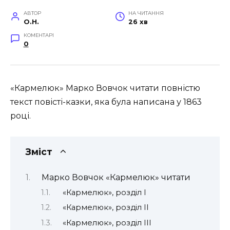
АВТОР
НА ЧИТАННЯ
O.H.
26 хв
КОМЕНТАРІ
0
«Кармелюк» Марко Вовчок читати повністю
текст повісті-казки, яка була написана у 1863
році
.
Зміст
Марко Вовчок «Кармелюк» читати
«Кармелюк», розділ I
«Кармелюк», розділ II
«Кармелюк», розділ III