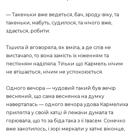
— Такеньки вже ведеться, бач, зроду-віку, та
такеньки, мабуть, судилося, та нічого вже,
здається, робити.
Тішила й вговоряла, як вміла, а де слів не
вистачало, то вона замість їх ніженням та
пестінням наділяла. Тільки що Кармель нічим
не втішається, нічим не успокоюється.
Одного вечора — чудовий такий був вечір
весняний, що сама веснянка на думку
наверталась — одного вечора удова Кармелиха
прилягла у своїй хатці й лежачи думала та
горювала, що то за біда така з її Івасем. Сонечко
вже закотилось, і зорі меркали у хатнє віконце,