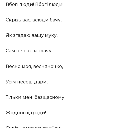
Вбогі люди! Вбогі люди!
Скрізь вас, всюди бачу,
Як згадаю вашу муку,
Сам не раз заплачу.
Весно моя, весняночко,
Усім несеш дари,
Тільки мені безщасному
Жодної відради!