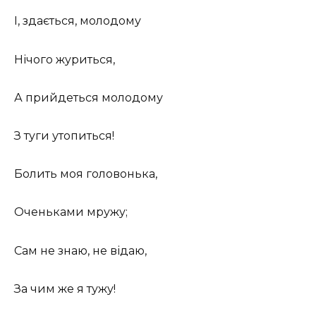
І, здається, молодому
Нічого журиться,
А прийдеться молодому
З туги утопиться!
Болить моя головонька,
Оченьками мружу;
Сам не знаю, не відаю,
За чим же я тужу!