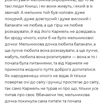
такі люди Книші, і як вони живуть, і який в їх
звичай. А мельник той був чоловік дуже
понурий, дуже довгоусий і дуже високий і
балакати не любив, а ще гірш не любив
розказувати, й від його Кармель не довідавсь
би зроду нічого, коли б не було мельникової
дочки. Мельникова дочка любила балакати, а
ще лучче любила вона розказувати, а ще лучче,
мабуть, любила вона розпитувати — вона ж то і
почала була питаннями, та від Кармеля не
примогла жодного пуття доброго допитатися.
Як народженець нічого не відає й тільки
повертає очі до світу і ручиці простягає до світу,
так само Кармель не турав ні про що, тільки усе
питав про своє. Вбачаючи теє, мельникова
дочка покинула сама питати та почала