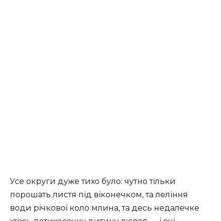
Усе округи дуже тихо було: чутно тільки
порошать листя під віконечком, та леління
води річкової коло млина, та десь недалечке