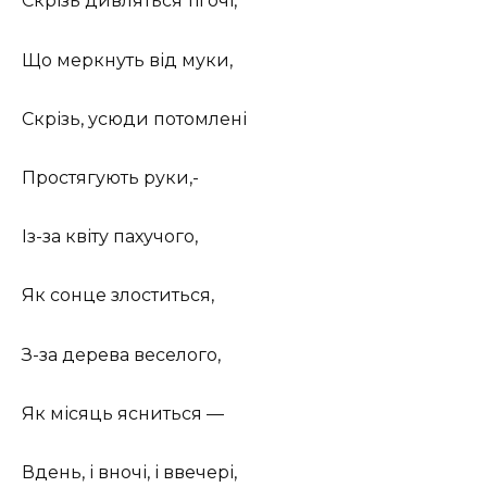
Скрізь дивляться тії очі,
Що меркнуть від муки,
Скрізь, усюди потомлені
Простягують руки,-
Із-за квіту пахучого,
Як сонце злоститься,
З-за дерева веселого,
Як місяць ясниться —
Вдень, і вночі, і ввечері,