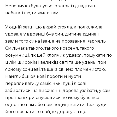
Невеличка була: усього хаток із двадцять і
небагаті люди жили там.
У одній хатці, що вкрай стояла, к полю, жила
удова, а у вдовиці був син, дитина єдина, і
звали того сина Іван, а на прозвання Кармель.
Смільчака такого, такого красеня, такого
розумниці, як цей хлопчик удався, пошукати по
цілім широкім і великім світі та ще удень, при
ясному сонцеві, та ще із свічею пломенистою.
Найглибші річкові пороги й нурти
перепливати, у самісінькі пущі лісові
забиратись, на височенні дерева узлізати, у самі
пропасні яри спускатись, то йому було все
одно, що вам або нам водиці іспити. Теж куди
його послати, то найде дорогу, за що