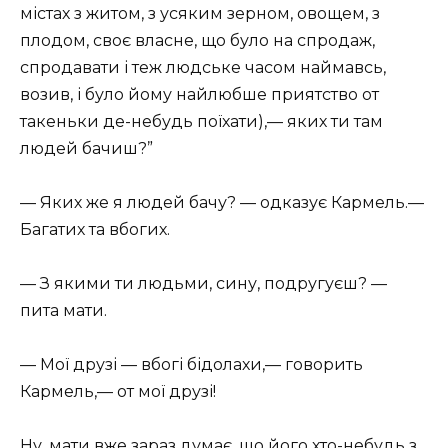
містах з житом, з усяким зерном, овощем, з
плодом, своє власне, що було на спродаж,
спродавати і теж людське часом наймавсь,
возив, і було йому найлюбше приятство от
такеньки де-небудь поїхати),— яких ти там
людей бачиш?”
— Яких же я людей бачу? — одказує Кармель.—
Багатих та вбогих.
— З якими ти людьми, сину, подругуєш? —
пита мати.
— Мої друзі — вбогі бідолахи,— говорить
Кармель,— от мої друзі!
Ну, мати вже зараз думає, що його хто-небудь з