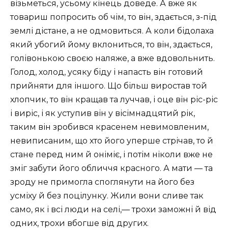
візьметься, усьому кінець доведе. А вже як
товариш попросить об чім, то він, здається, з-під
землі дістане, а не одмовиться. А коли бідолаха
який убогий йому вклониться, то він, здається,
голівонькою своєю наляже, а вже вдовольнить.
Голод, холод, усяку біду і напасть він готовий
прийняти для іншого. Що більш виростав той
хлопчик, то він кращав та луччав, і оце він ріс-ріс
і виріс, і як уступив він у вісімнадцятий рік,
таким він зробився красенем невимовленим,
невиписаним, що хто його уперше стрічав, то й
стане перед ним й оніміє, і потім ніколи вже не
зміг забути його обличчя красного. А мати — та
зроду не примогла споглянути на його без
усміху й без поцілунку. Жили вони сливе так
само, як і всі люди на селі,— трохи заможні й від
одних, трохи вбогше від других.