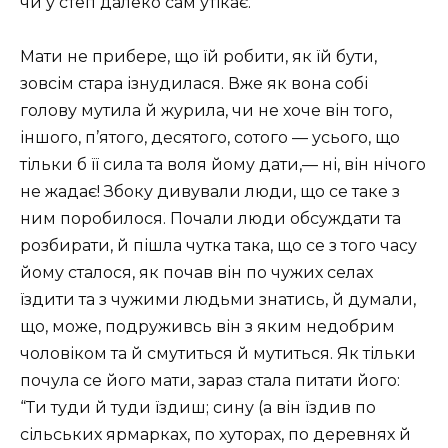
чи у степ далеко сам утікає.
Мати не прибере, що їй робити, як їй бути,
зовсім стара ізнудилася. Вже як вона собі
голову мутила й журила, чи не хоче він того,
іншого, п’ятого, десятого, сотого — усього, що
тільки б її сила та воля йому дати,— ні, він нічого
не жадає! Збоку дивували люди, що се таке з
ним поробилося. Почали люди обсуждати та
розбирати, й пішла чутка така, що се з того часу
йому сталося, як почав він по чужих селах
їздити та з чужими людьми знатись, й думали,
що, може, подруживсь він з яким недобрим
чоловіком та й смутиться й мутиться. Як тільки
почула се його мати, зараз стала питати його:
“Ти туди й туди їздиш; сину (а він їздив по
сільських ярмарках, по хуторах, по деревнях й