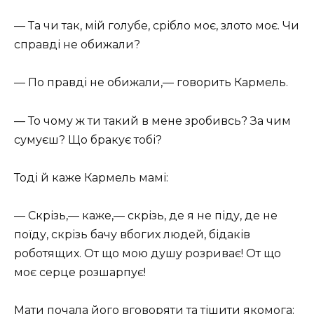
— Та чи так, мій голубе, срібло моє, злото моє. Чи
справді не обижали?
— По правді не обижали,— говорить Кармель.
— То чому ж ти такий в мене зробивсь? За чим
сумуєш? Що бракує тобі?
Тоді й каже Кармель мамі:
— Скрізь,— каже,— скрізь, де я не піду, де не
поїду, скрізь бачу вбогих людей, бідаків
роботящих. От що мою душу розриває! От що
моє серце розшарпує!
Мати почала його вговоряти та тішити якомога: