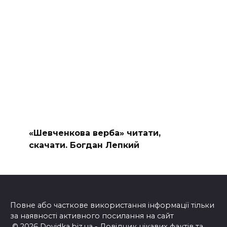
«Шевченкова верба» читати,
скачати. Богдан Лепкий
Повне або часткове використання інформації тільки
за наявності активного посилання на сайт
© 2026 Dovidka.biz.ua - Довідник цікавих фактів та