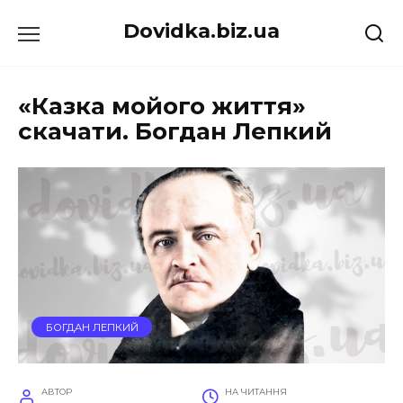
Перейти
Dovidka.biz.ua
до
вмісту
«Казка мойого життя»
скачати. Богдан Лепкий
БОГДАН ЛЕПКИЙ
АВТОР
НА ЧИТАННЯ