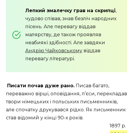
Лепкий змалечку грав на скрипці
,
чудово співав, знав безліч народних
пісень. Але перевагу віддав
малярству, де також проявляв
неабиякі здібності. Але завдяки
Андрію Чайковському
віддав
перевагу літературі.
Писати почав дуже рано.
Писав багато,
переважно вірші, оповідання, п’єси, перекладав
твори німецьких і польських письменників,
але спочатку друкувався рідко. Як письменник
став відомий у кінці 90-х років.
1897 р.