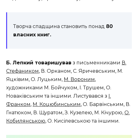
Творча спадщина становить понад
80
власних книг
.
Б. Лепкий товаришував
з письменниками
В.
Стефаником
, В. Орканом, С. Яричевським, М.
Яцківим, О. Луцьким,
М. Вороним
,
художниками М. Бойчуком, І. Трушем, О.
Новаківським та іншими. Листувався з
І.
Франком
,
М. Коцюбинським
, О. Барвінським, В.
Гнатюком, В. Щуратом, З. Кузелею, М. Кічурою,
О.
Кобилянською
, О. Кисілевською та іншими.