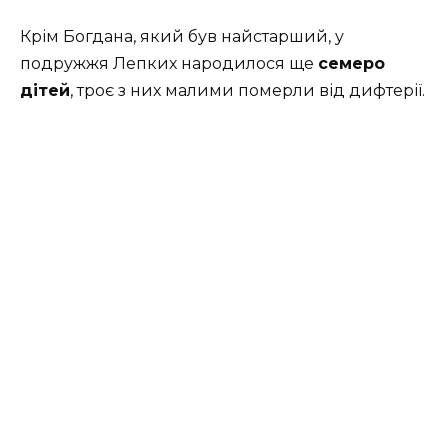
Крім Богдана, який був найстарший, у
подружжя Лепких народилося ще
семеро
дітей
, троє з них малими померли від дифтерії.