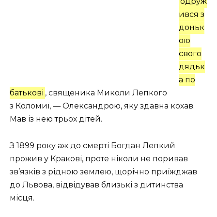
одруж
ився з
доньк
ою
свого
дядьк
а по
батькові
, священика Миколи Лепкого
з Коломиї, — Олександрою, яку здавна кохав.
Мав із нею трьох дітей.
З 1899 року аж до смерті Богдан Лепкий
прожив у Кракові, проте ніколи не поривав
зв’язків з рідною землею, щорічно приїжджав
до Львова, відвідував близькі з дитинства
місця.