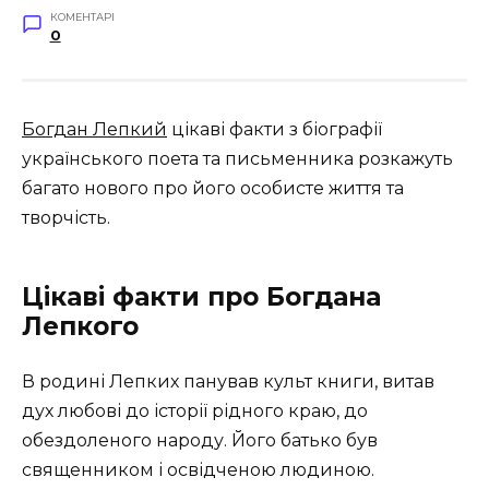
КОМЕНТАРІ
0
Богдан Лепкий
цікаві факти з біографії
українського поета та письменника розкажуть
багато нового про його особисте життя та
творчість.
Цікаві факти про Богдана
Лепкого
В родині Лепких панував культ книги, витав
дух любові до історії рідного краю, до
обездоленого народу. Його батько був
священником і освідченою людиною.