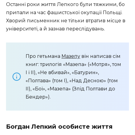
Останні роки життя Лепкого були тяжкими, бо
припали на час фашистської окупації Польщі.
Хворий письменник не тільки втратив місце в
університеті, а й зазнав переслідувань.
Про гетьмана
Мазепу
він написав сім
книг: трилогія «Мазепа» («Мотря», том
І і II), «Не вбивай», «Батурин»,
«Полтава» (том І), «Над Десною» (том
II), «Бої», «Мазепа» (Зпід Полтави до
Бендер»).
Богдан Лепкий особисте життя