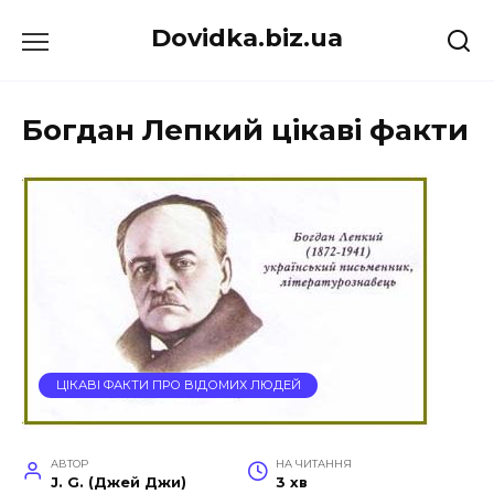
Перейти
Dovidka.biz.ua
до
вмісту
Богдан Лепкий цікаві факти
ЦІКАВІ ФАКТИ ПРО ВІДОМИХ ЛЮДЕЙ
АВТОР
НА ЧИТАННЯ
J. G. (Джей Джи)
3 хв