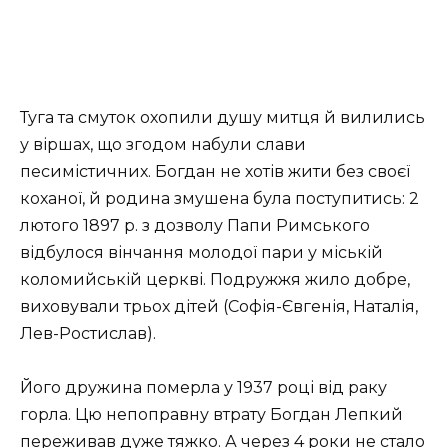
Туга та смуток охопили душу митця й вилились
у віршах, що згодом набули слави
песимістичних. Богдан не хотів жити без своєї
коханої, й родина змушена була поступитись: 2
лютого 1897 р. з дозволу Папи Римського
відбулося вінчання молодої пари у міській
коломийській церкві. Подружжя жило добре,
виховували трьох дітей (Софія-Євгенія, Наталія,
Лев-Ростислав).
Його дружина померла у 1937 році від раку
горла. Цю непоправну втрату Богдан Лепкий
переживав дуже тяжко. А через 4 роки не стало