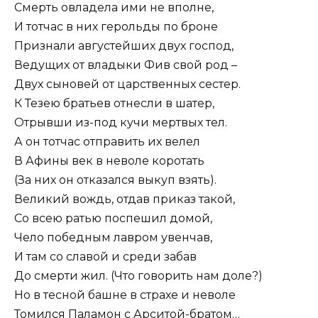
Смерть овладела ими не вполне,
И тотчас в них герольды по броне
Признали августейших двух господ,
Ведущих от владыки Фив свой род –
Двух сыновей от царственных сестер.
К Тезею братьев отнесли в шатер,
Отрывши из-под кучи мертвых тел.
А он тотчас отправить их велел
В Афины век в неволе коротать
(За них он отказался выкуп взять).
Великий вождь, отдав приказ такой,
Со всею ратью поспешил домой,
Чело победным лавром увенчав,
И там со славой и среди забав
До смерти жил. (Что говорить нам доле?)
Но в тесной башне в страхе и неволе
Томился Паламон с Арситой-братом…