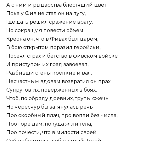
А с ним и рыцарства блестящий цвет,
Пока у Фив не стал он на лугу,
Где дать решил сражение врагу.
Но сокращу я повести объем.
Креона он, что в Фивах был царем,
В бою открытом поразил геройски,
Посеял страх и бегство в фивском войске
И приступом их град завоевал,
Разбивши стены крепкие и вал.
Несчастным вдовам возвратил он прах
Супругов их, поверженных в боях,
Чтоб, по обряду древних, трупы сжечь.
Но чересчур бы затянулась речь
Про скорбный плач, про вопли без числа,
Про горе дам, покуда жгли тела,
Про почести, что в милости своей
Сей победитель доблестный, Тезей,