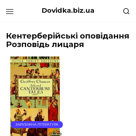
Перейти
Dovidka.biz.ua
до
вмісту
Кентерберійські оповідання
Розповідь лицаря
ЗАРУБІЖНА ЛІТЕРАТУРА