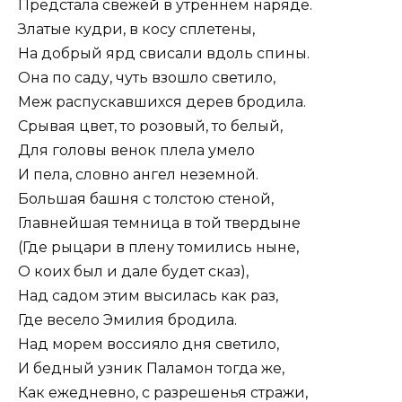
Предстала свежей в утреннем наряде.
Златые кудри, в косу сплетены,
На добрый ярд свисали вдоль спины.
Она по саду, чуть взошло светило,
Меж распускавшихся дерев бродила.
Срывая цвет, то розовый, то белый,
Для головы венок плела умело
И пела, словно ангел неземной.
Большая башня с толстою стеной,
Главнейшая темница в той твердыне
(Где рыцари в плену томились ныне,
О коих был и дале будет сказ),
Над садом этим высилась как раз,
Где весело Эмилия бродила.
Над морем воссияло дня светило,
И бедный узник Паламон тогда же,
Как ежедневно, с разрешенья стражи,