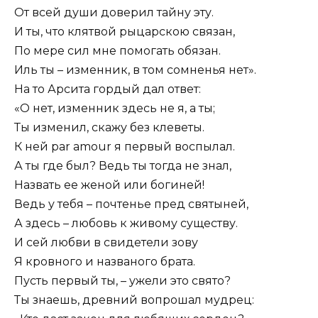
От всей души доверил тайну эту.
И ты, что клятвой рыцарскою связан,
По мере сил мне помогать обязан.
Иль ты – изменник, в том сомненья нет».
На то Арсита гордый дал ответ:
«О нет, изменник здесь не я, а ты;
Ты изменил, скажу без клеветы.
К ней par amour я первый воспылал.
А ты где был? Ведь ты тогда не знал,
Назвать ее женой или богиней!
Ведь у тебя – почтенье пред святыней,
А здесь – любовь к живому существу.
И сей любви в свидетели зову
Я кровного и названого брата.
Пусть первый ты, – ужели это свято?
Ты знаешь, древний вопрошал мудрец: