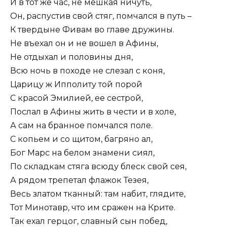
И в тот же час, не мешкая ничуть,
Он, распустив свой стяг, помчался в путь –
К твердыне Фивам во главе дружины.
Не въехал он и не вошел в Афины,
Не отдыхал и половины дня,
Всю ночь в походе не слезал с коня,
Царицу ж Ипполиту той порой
С красой Эмилией, ее сестрой,
Послал в Афины жить в чести и в холе,
А сам на бранное помчался поле.
С копьем и со щитом, багряно ал,
Бог Марс на белом знамени сиял,
По складкам стяга всюду блеск свой сея,
А рядом трепетал флажок Тезея,
Весь златом тканный: там набит, глядите,
Тот Минотавр, что им сражен на Крите.
Так ехал герцог, славный сын побед,