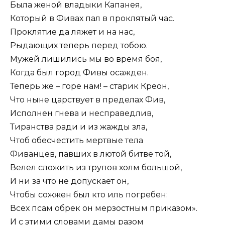
Была женой владыки Капанея,
Который в Фивах пал в проклятый час.
Проклятие да ляжет и на нас,
Рыдающих теперь перед тобою.
Мужей лишились мы во время боя,
Когда был город Фивы осажден.
Теперь же – горе нам! – старик Креон,
Что ныне царствует в пределах Фив,
Исполнен гнева и несправедлив,
Тиранства ради и из жажды зла,
Чтоб обесчестить мертвые тела
Фиванцев, павших в лютой битве той,
Велел сложить из трупов холм большой,
И ни за что не допускает он,
Чтобы сожжен был кто иль погребен:
Всех псам обрек он мерзостным приказом».
И с этими словами дамы разом