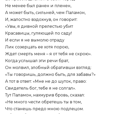
Не менее был ранен и пленен,
А может быть, сильней, чем Паламон,
И, жалостно вздохнув, он говорит:
«Увы, я дивной прелестью убит
Красавицы, гуляющей по саду!
И если я не вымолю отраду
Лик созерцать ее хотя порою,
Ждет смерть меня – я от тебя не скрою».
Когда услышал эти речи брат,
Он молвил, злобный обративши взгляд:
«Ты говоришь, должно быть, для забавы?»
А тот в ответ: «Мне не до шуток, право:
Свидетель бог, тебе я не солгал».
Тут Паламон, нахмурив бровь, сказал:
«Не много чести обретешь ты в том,
Что станешь предо мною подлецом.