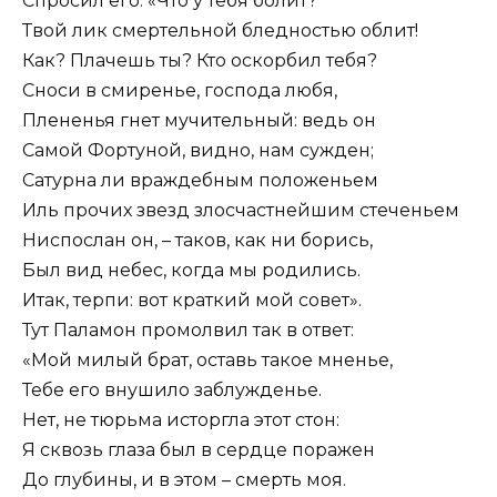
Спросил его: «Что у тебя болит?
Твой лик смертельной бледностью облит!
Как? Плачешь ты? Кто оскорбил тебя?
Сноси в смиренье, господа любя,
Плененья гнет мучительный: ведь он
Самой Фортуной, видно, нам сужден;
Сатурна ли враждебным положеньем
Иль прочих звезд злосчастнейшим стеченьем
Ниспослан он, – таков, как ни борись,
Был вид небес, когда мы родились.
Итак, терпи: вот краткий мой совет».
Тут Паламон промолвил так в ответ:
«Мой милый брат, оставь такое мненье,
Тебе его внушило заблужденье.
Нет, не тюрьма исторгла этот стон:
Я сквозь глаза был в сердце поражен
До глубины, и в этом – смерть моя.