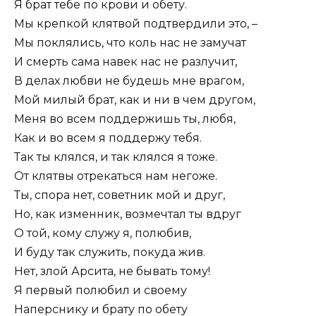
Я брат тебе по крови и обету.
Мы крепкой клятвой подтвердили это, –
Мы поклялись, что коль нас не замучат
И смерть сама навек нас не разлучит,
В делах любви не будешь мне врагом,
Мой милый брат, как и ни в чем другом,
Меня во всем поддержишь ты, любя,
Как и во всем я поддержу тебя.
Так ты клялся, и так клялся я тоже.
От клятвы отрекаться нам негоже.
Ты, спора нет, советник мой и друг,
Но, как изменник, возмечтал ты вдруг
О той, кому служу я, полюбив,
И буду так служить, покуда жив.
Нет, злой Арсита, не бывать тому!
Я первый полюбил и своему
Наперснику и брату по обету