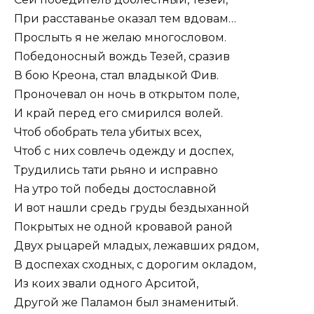
При расставанье оказал тем вдовам…
Прослыть я не желаю многословом.
Победоносный вождь Тезей, сразив
В бою Креона, стал владыкой Фив.
Проночевал он ночь в открытом поле,
И край перед его смирился волей.
Чтоб обобрать тела убитых всех,
Чтоб с них совлечь одежду и доспех,
Трудились тати рьяно и исправно
На утро той победы достославной
И вот нашли средь груды бездыханной
Покрытых не одной кровавой раной
Двух рыцарей младых, лежавших рядом,
В доспехах сходных, с дорогим окладом,
Из коих звали одного Арситой,
Другой же Паламон был знаменитый.