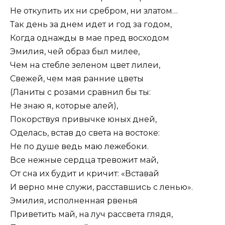
Не откупить их ни сребром, ни златом…
Так день за днем идет и год за годом,
Когда однажды в мае пред восходом
Эмилия, чей образ был милее,
Чем на стебле зеленом цвет лилеи,
Свежей, чем мая ранние цветы
(Ланиты с розами сравнил бы ты:
Не знаю я, которые алей),
Покорствуя привычке юных дней,
Оделась, встав до света на востоке:
Не по душе ведь маю лежебоки.
Все нежные сердца тревожит май,
От сна их будит и кричит: «Вставай
И верно мне служи, расставшись с ленью».
Эмилия, исполненная рвенья
Приветить май, на луч рассвета глядя,