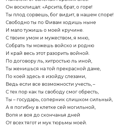
Он восклицал: «Арсита, брат, о горе!
Ты плод сорвешь, бог видит, в нашем споре!
Свободно ты по Фивам ходишь ныне
И мало тужишь о моей кручине.
С твоим умом и мужеством, я мню,
Собрать ты можешь войско и родню
И край весь этот разорить войной.
По договору ль, хитростью ль иной,
Ты женишься на той прекрасной даме,
По коей здесь я изойду слезами,
Ведь если все возможности учесть, –
С тех пор как ты свободу смог обресть,
Ты – государь, соперник слишком сильный,
А я погибну в клетке сей могильной,
Вопя и воя до скончанья дней
От всех тягот и мук тюрьмы моей.