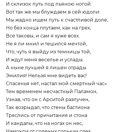
И склизок путь под пьяною ногой.
Вот так же мы блуждаем в сей юдоли:
Мы жадно ищем путь к счастливой доле,
Но без конца плутаем, как на грех,
Все таковы, и сам я хуже всех.
Не я ли мнил и тешился мечтой,
Что, чуть я выйду из темницы той,
И ждут меня веселье и услады.
А ныне лучшей я лишен отрады.
Эмилия! Нельзя мне видеть вас!
Спасенья нет, настал мой смертный час».
Тем временем несчастный Паламон,
Узнав, что он с Арситой разлучен,
Так возрыдал, что стены бастиона
Тряслись от причитания и стона
И кандалы, что на ногах он нес,
Намокли от соленых горьких слез.