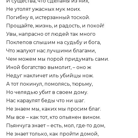
И существа, что сделаны из них,
Не утолят ужасных мук моих.
Погибну я, истерзанный тоской.
Прощайте, жизнь, и радость, и покой!
Увы, напрасно от людей так много
Поклепов слышим на судьбу и бога,
Что жалуют нас лучшими благами,
Чем можем мы порой придумать сами.
Иной богатство вымолит, – оно ж
Недуг накличет иль убийцы нож.
А тот покинул, помолясь, тюрьму,
Но челядью убит в своем дому.
Нас караулят беды что ни шаг.
Не знаем мы, каких мы просим благ.
Мы все – как тот, кто опьянен вином.
Пьянчуга знает – есть, мол, где-то дом,
Не знает только, как пройти домой,