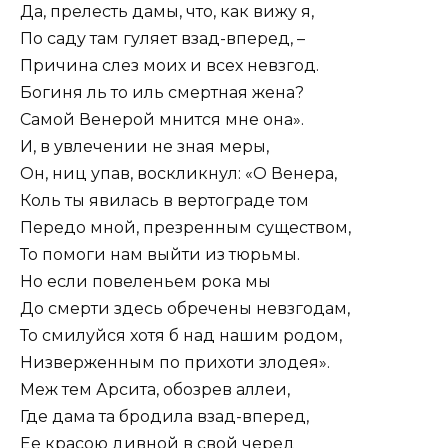
Да, прелесть дамы, что, как вижу я,
По саду там гуляет взад-вперед, –
Причина слез моих и всех невзгод.
Богиня ль то иль смертная жена?
Самой Венерой мнится мне она».
И, в увлечении не зная меры,
Он, ниц упав, воскликнул: «О Венера,
Коль ты явилась в вертограде том
Передо мной, презренным существом,
То помоги нам выйти из тюрьмы.
Но если повеленьем рока мы
До смерти здесь обречены невзгодам,
То смилуйся хотя б над нашим родом,
Низверженным по прихоти злодея».
Меж тем Арсита, обозрев аллеи,
Где дама та бродила взад-вперед,
Ее красою дивной в свой черед