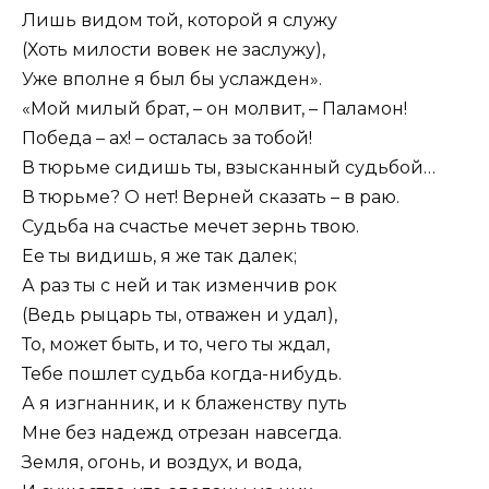
Лишь видом той, которой я служу
(Хоть милости вовек не заслужу),
Уже вполне я был бы услажден».
«Мой милый брат, – он молвит, – Паламон!
Победа – ах! – осталась за тобой!
В тюрьме сидишь ты, взысканный судьбой…
В тюрьме? О нет! Верней сказать – в раю.
Судьба на счастье мечет зернь твою.
Ее ты видишь, я же так далек;
А раз ты с ней и так изменчив рок
(Ведь рыцарь ты, отважен и удал),
То, может быть, и то, чего ты ждал,
Тебе пошлет судьба когда-нибудь.
А я изгнанник, и к блаженству путь
Мне без надежд отрезан навсегда.
Земля, огонь, и воздух, и вода,