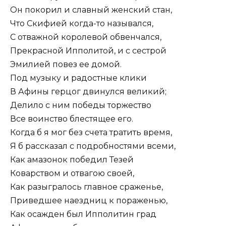
Он покорил и славный женский стан,
Что Скифией когда-то назывался,
С отважной королевой обвенчался,
Прекрасной Ипполитой, и с сестрой
Эмилией повез ее домой.
Под музыку и радостные клики
В Афины герцог двинулся великий;
Делило с ним победы торжество
Все воинство блестящее его.
Когда б я мог без счета тратить время,
Я б рассказал с подробностями всеми,
Как амазонок победил Тезей
Коварством и отвагою своей,
Как разыгралось главное сраженье,
Приведшее наездниц к пораженью,
Как осажден был Ипполитин град