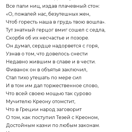
Все пали ниц, издав плачевный стон:
«О, пожалей нас, безутешных жен,
Чтоб горесть наша в грудь твою вошла».
Тут знатный герцог вмиг сошел с седла,
Скорбя об их несчастье и позоре.
Он думал, сердце надорвется с горя,
Узнав о том, что довелось снести
Недавно жившим в славе и в чести.
Фиванок он в объятья заключил,
Стал тихо утешать по мере сил
И в том им дал торжественное слово,
Что всей своею мощью так сурово
Мучителю Креону отомстит,
Что в Греции народ заговорит
О том, как поступил Тезей с Креоном,
Достойным казни по любым законам.