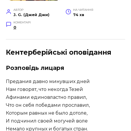
АВТОР
НА ЧИТАННЯ
J. G. (Джей Джи)
74 хв
КОМЕНТАРІ
0
Кентерберійські оповідання
Розповідь лицаря
Предания давно минувших дней
Нам говорят, что некогда Тезей
Афинами единовластно правил,
Что он себя победами прославил,
Которым равных не было дотоле,
И подчинил своей могучей воле
Немало крупных и богатых стран.