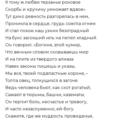
К тому ж любви терзанье роковое
Скорбь и кручину умножает вдвое».
Тут дико ревность разгорелась в нем,
Проникла в сердце, грудь сожгла огнем.
И стал похож наш узник безотрадный
На букс засохший иль на пепел хладный.
Он говорил: «Богиня, злой кумир,
Что вечным словом сковываешь мир
И на плите из твердого алмаза
Навек законы пишешь и указы,
Мы все, твоей подвластные короне, –
Толпа овец, толкущихся в загоне.
Ведь человека бьют, как скот рогатый,
Сажают в тюрьмы, башни, казематы;
Он терпит боль, несчастье и тревогу,
И часто незаслуженно, ей-богу.
Скажите, где же мудрость провиденья,