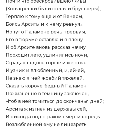
Почти что обескровившею Фивы
(Хоть крепки были стены и брустверы),
Терплю к тому еще и от Венеры,
Боясь Арситы и к нему ревнуя».
Но тут о Паламоне речь прерву я,
Его в тюрьме оставлю и в плену
И об Арсите вновь рассказ начну.
Проходит лето, удлинились ночи,
Страдают вдвое горше и жесточе
И узник и влюбленный, и, ей-ей,
Не знаю я, чей жребий тяжелей.
Сказать короче: бедный Паламон
Пожизненно в темницу заключен,
Чтоб в ней томиться до скончанья дней;
Арсита ж изгнан из державы сей,
И никогда под страхом смерти впредь
Возлюбленной ему не лицезреть.