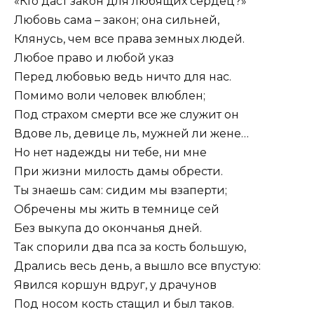
«Кто даст закон для любящих сердец?»
Любовь сама – закон; она сильней,
Клянусь, чем все права земных людей.
Любое право и любой указ
Перед любовью ведь ничто для нас.
Помимо воли человек влюблен;
Под страхом смерти все же служит он
Вдове ль, девице ль, мужней ли жене…
Но нет надежды ни тебе, ни мне
При жизни милость дамы обрести.
Ты знаешь сам: сидим мы взаперти;
Обречены мы жить в темнице сей
Без выкупа до окончанья дней.
Так спорили два пса за кость большую,
Дрались весь день, а вышло все впустую:
Явился коршун вдруг, у драчунов
Под носом кость стащил и был таков.