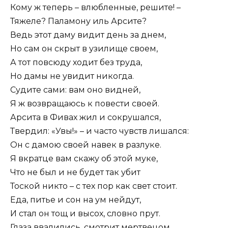
Кому ж теперь – влюбленные, решите! –
Тяжеле? Паламону иль Арсите?
Ведь этот даму видит день за днем,
Но сам он скрыт в узилище своем,
А тот повсюду ходит без труда,
Но дамы не увидит никогда.
Судите сами: вам оно видней,
Я ж возвращаюсь к повести своей.
Арсита в Фивах жил и сокрушался,
Твердил: «Увы!» – и часто чувств лишался:
Он с дамою своей навек в разлуке.
Я вкратце вам скажу об этой муке,
Что не был и не будет так убит
Тоской никто – с тех пор как свет стоит.
Еда, питье и сон на ум нейдут,
И стал он тощ и высох, словно прут.
Глаза ввалились, смотрит мертвецом,