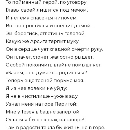
То пойманный герой, по уговору,
Главы своей лишится под мечом,
И нет ему спасенья нипочем.
Вот он простился и спешит домой…
Эй, берегись, ответишь головой!
Какую же Арсита терпит муку!
Он в сердце чует хладной смерти руку.
Он плачет, стонет, жалостно рыдает,
С собой покончить втайне помышляет.
«Зачем, – он думает, – родился я?
Теперь еще тесней тюрьма моя.
Я из нее вовеки не уйду:
Я не в чистилище – уже в аду.
Узнал меня на горе Перитой:
Мне у Тезея в башне запертой
Остаться бы в оковах, на запоре!
Там в радости текла бы жизнь, не в горе.