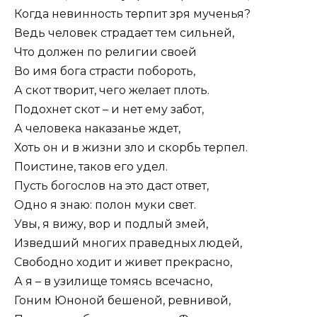
Когда невинность терпит зря мученья?
Ведь человек страдает тем сильней,
Что должен по религии своей
Во имя бога страсти побороть,
А скот творит, чего желает плоть.
Подохнет скот – и нет ему забот,
А человека наказанье ждет,
Хоть он и в жизни зло и скорбь терпел.
Поистине, таков его удел.
Пусть богослов на это даст ответ,
Одно я знаю: полон муки свет.
Увы, я вижу, вор и подлый змей,
Изведший многих праведных людей,
Свободно ходит и живет прекрасно,
А я – в узилище томясь всечасно,
Гоним Юноной бешеной, ревнивой,