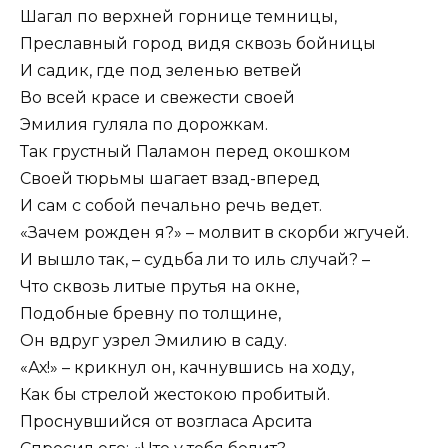
Шагал по верхней горнице темницы,
Преславный город видя сквозь бойницы
И садик, где под зеленью ветвей
Во всей красе и свежести своей
Эмилия гуляла по дорожкам.
Так грустный Паламон перед окошком
Своей тюрьмы шагает взад-вперед
И сам с собой печально речь ведет.
«Зачем рожден я?» – молвит в скорби жгучей.
И вышло так, – судьба ли то иль случай? –
Что сквозь литые прутья на окне,
Подобные бревну по толщине,
Он вдруг узрел Эмилию в саду.
«Ах!» – крикнул он, качнувшись на ходу,
Как бы стрелой жестокою пробитый.
Проснувшийся от возгласа Арсита