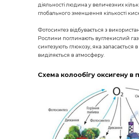
діяльності людина у величезних кільк
глобального зменшення кількості кис
Фотосинтез відбувається з використан
Рослини поглинають вуглекислий газ з 
синтезують глюкозу, яка запасається в 
виділяється в атмосферу.
Схема колообігу оксигену в 