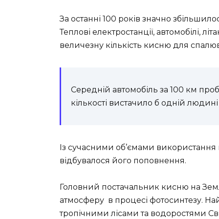
За останні 100 років значно збільши
Теплові електростанції, автомобілі, л
величезну кількість кисню для спалюв
Середній автомобіль за 100 км проб
кількості вистачило б одній людині
Із сучасними об’ємами використання 
відбувалося його поповнення.
Головний постачальник кисню на Зем
атмосферу в процесі фотосинтезу. На
тропічними лісами та водоростями Сві