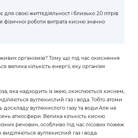
 для своєї життєдіяльност і близько 20 літрів
я фізичної роботи витрата кисню значно
живих організмів? Тому що під час окиснення
 велика кількість енергії, яку організм
за, яка надходить із їжею, окислюється киснем,
виділяються вуглекислий газ і вода. Тобто атоми
 доскладу вуглекислого газу та води.Але не
сень атмосфери. Велика кількість кисню
 різних речовин, особливо під час лісових пожеж
ж виділяються вуглекислий газ і вода.