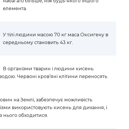
набагато більше, ніж будь-якого іншого
елемента.
У тілі людини масою 70 кг маса Оксигену в
середньому становить 43 кг.
В організми тварин і людини кисень
водою. Червоні кров’яні клітини переносять
овин на Землі, забезпечує можливість
нізми використовують кисень для дихання, і
з нього обходитися.