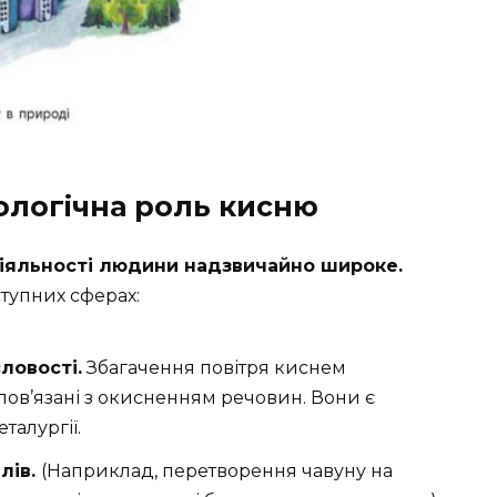
ологічна роль кисню
діяльності людини надзвичайно широке.
тупних сферах:
словості.
Збагачення повітря киснем
пов’язані з окисненням речовин. Вони є
талургії.
лів.
(Наприклад, перетворення чавуну на