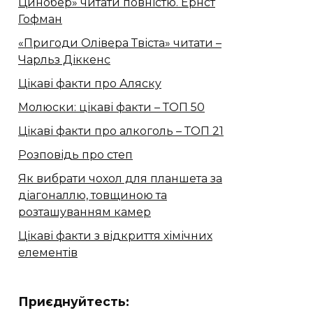
Цинобер» читати повністю. Ернст
Гофман
«Пригоди Олівера Твіста» читати –
Чарльз Діккенс
Цікаві факти про Аляску
Молюски: цікаві факти – ТОП 50
Цікаві факти про алкоголь – ТОП 21
Розповідь про степ
Як вибрати чохол для планшета за
діагоналлю, товщиною та
розташуванням камер
Цікаві факти з відкриття хімічних
елементів
Приєднуйтесть: