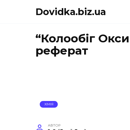
Перейти
Dovidka.biz.ua
до
вмісту
“Колообіг Окси
реферат
ХІМІЯ
АВТОР