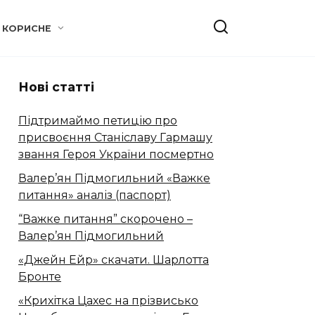
КОРИСНЕ
Нові статті
Підтримаймо петицію про
присвоєння Станіславу Гармашу
звання Героя України посмертно
Валер’ян Підмогильний «Важке
питання» аналіз (паспорт)
“Важке питання” скорочено –
Валер’ян Підмогильний
«Джейн Ейр» скачати. Шарлотта
Бронте
«Крихітка Цахес на прізвисько