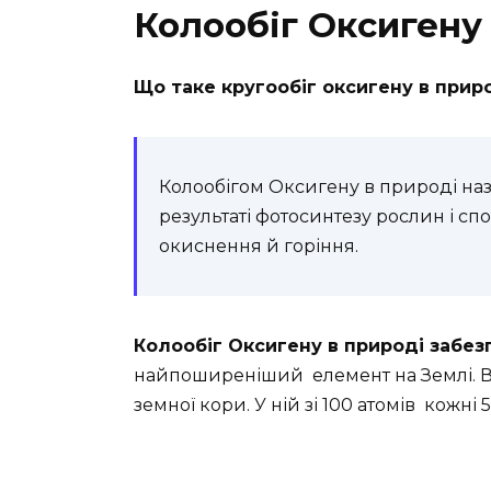
Колообіг Оксигену
Що таке кругообіг оксигену в прир
Колообігом Оксигену в природі на
результаті фотосинтезу рослин і сп
окиснення й горіння.
Колообіг Оксигену в природі забез
найпоширеніший елемент на Землі. Ві
земної кори. У ній зі 100 атомів кожні