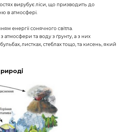
остях вирубує ліси, що призводить до
ню в атмосфері.
ням енергії сонячного світла.
атмосфери та воду з ґрунту, а з них
бульбах, листках, стеблах тощо, та кисень, який
природі