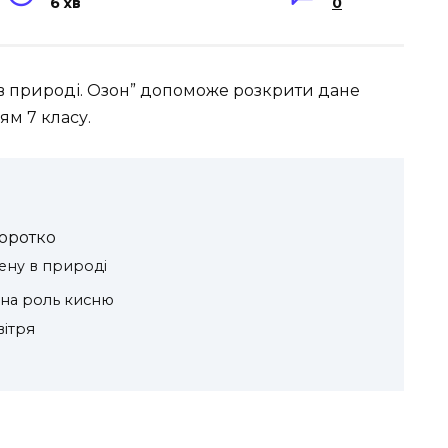
6 хв
0
 в природі. Озон” допоможе розкрити дане
ям 7 класу.
коротко
ену в природі
чна роль кисню
вітря