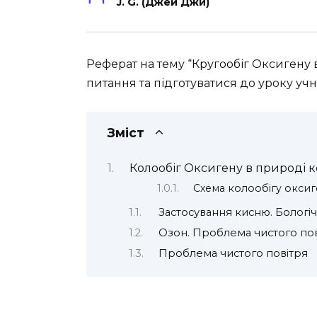
J. G. (Джей Джи)
Реферат на тему “Кругообіг Оксигену
питання та підготуватися до уроку учн
Зміст
Колообіг Оксигену в природі 
Схема колообігу оксиг
Застосування кисню. Бологі
Озон. Проблема чистого по
Проблема чистого повітря