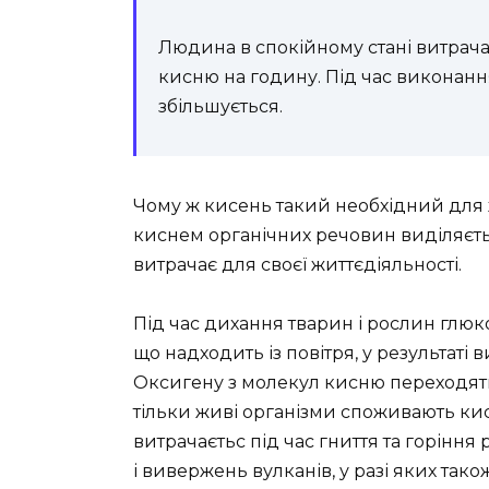
Людина в спокійному стані витрачає
кисню на годину. Під час виконанн
збільшується.
Чому ж кисень такий необхідний для 
киснем органічних речовин виділяється
витрачає для своєї життєдіяльності.
Під час дихання тварин і рослин глюко
що надходить із повітря, у результаті 
Оксигену з молекул кисню переходять
тільки живі організми споживають ки
витрачаєтьс під час гниття та горіння
і вивержень вулканів, у разі яких тако