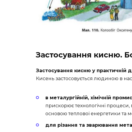
Застосування кисню. Б
Застосування кисню у практичній 
Кисень застосовується людиною в нас
в металургійній, хімічній проми
прискорює технологічні процеси, 
основою теплової енергетики та ме
для різання та зварювання мета