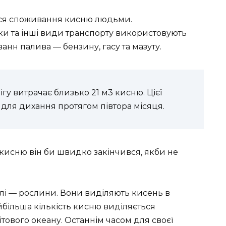
лося споживання кисню людьми.
ітаки та інші види транспорту використовують
анн палива — бензину, гасу та мазуту.
ігу витрачає близько 21 м3 кисню. Цієї
 для дихання протягом півтора місяця.
кисню він би швидко закінчився, якби не
лі — рослини. Вони виділяють кисень в
йбільша кількість кисню виділяється
тового океану. Останнім часом для своєї