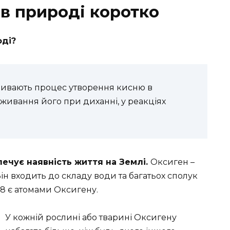
 в природі коротко
оді?
зивають процес утворення кисню в
оживання його при диханні, у реакціях
печує наявність життя на Землі.
Оксиген –
н входить до складу води та багатьох сполук
 58 є атомами Оксигену.
У кожній рослині або тварині Оксигену