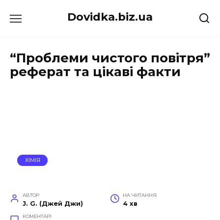
Перейти
Dovidka.biz.ua
до
вмісту
“Проблеми чистого повітря”
реферат та цікаві факти
ХІМІЯ
АВТОР
НА ЧИТАННЯ
J. G. (Джей Джи)
4 хв
КОМЕНТАРІ