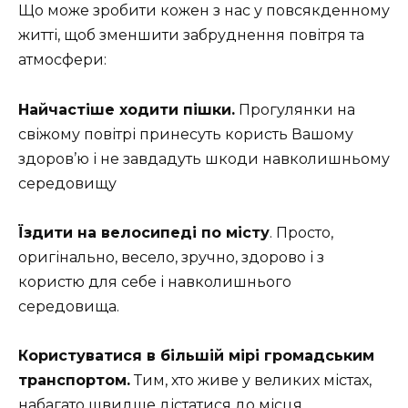
Що може зробити кожен з нас у повсякденному
житті, щоб зменшити забруднення повітря та
атмосфери:
Найчастіше ходити пішки.
Прогулянки на
свіжому повітрі принесуть користь Вашому
здоров’ю і не завдадуть шкоди навколишньому
середовищу
Їздити на велосипеді по місту
. Просто,
оригінально, весело, зручно, здорово і з
користю для себе і навколишнього
середовища.
Користуватися в більшій мірі громадським
транспортом.
Тим, хто живе у великих містах,
набагато швидше дістатися до місця