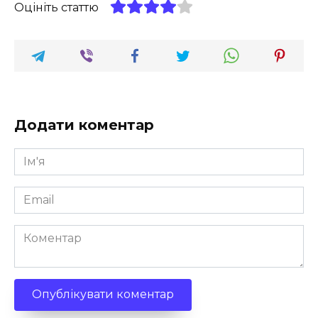
Оцініть статтю
Додати коментар
Ім'я
*
Email
*
Коментар