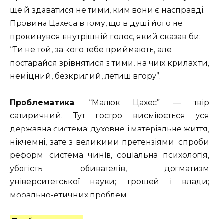
ще й здаватися не тими, ким вони є насправді.
Провина Цахеса в тому, що в душі його не
прокинувся внутрішній голос, який сказав би:
“Ти не той, за кого тебе приймають, але
постарайся зрівнятися з тими, на чиїх крилах ти,
неміцний, безкрилий, летиш вгору”.
Проблематика
.
“Малюк Цахес” — твір
сатиричний. Тут гостро висміюється уся
державна система: духовне і матеріальне життя,
нікчемні, зате з великими претензіями, спроби
реформ, система чинів, соціальна психологія,
убогість обивателів, догматизм
університетської науки; грошей і влади;
морально-етичних проблем.