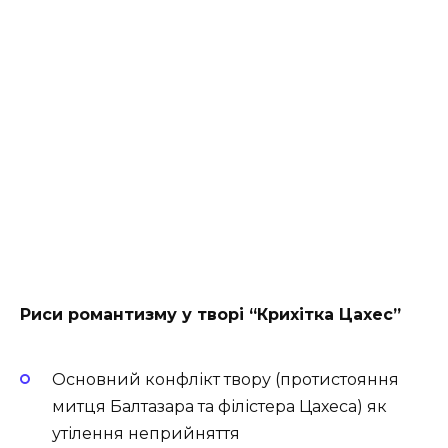
Риси романтизму у творі “Крихітка Цахес”
Основний конфлікт твору (протистояння
митця Балтазара та філістера Цахеса) як
утілення неприйняття