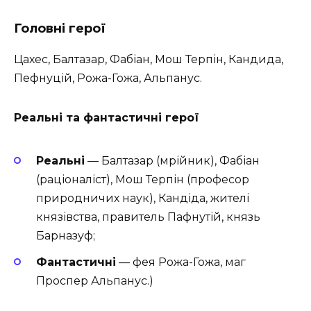
Головні герої
Цахес, Балтазар, Фабіан, Мош Терпін, Кандида,
Пефнуцій, Рожа-Гожа, Альпанус.
Реальні та фантастичні герої
Реальні
— Балтазар (мрійник), Фабіан
(раціоналіст), Мош Терпін (професор
природничих наук), Кандіда, жителі
князівства, правитель Пафнутій, князь
Барназуф;
Фантастичні
— фея Рожа-Гожа, маг
Проспер Альпанус.)