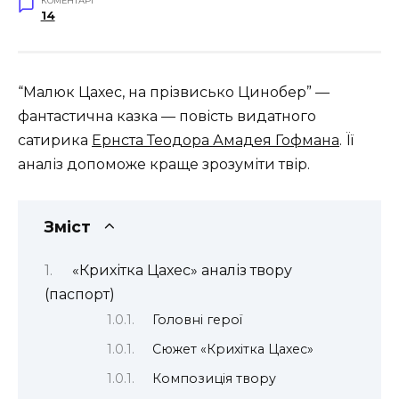
КОМЕНТАРІ
14
“Малюк Цахес, на прізвисько Цинобер” —
фантастична казка — повість видатного
сатирика
Ернста Теодора Амадея Гофмана
. Її
аналіз допоможе краще зрозуміти твір.
Зміст
«Крихітка Цахес» аналіз твору
(паспорт)
Головні герої
Сюжет «Крихітка Цахес»
Композиція твору