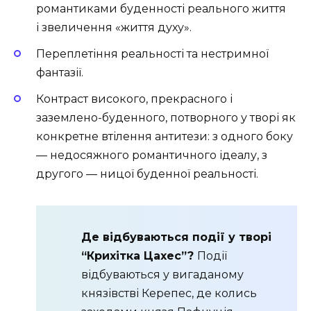
романтиками буденності реального життя
і звеличення «життя духу».
Переплетіння реальності та нестримної
фантазії.
Контраст високого, прекрасного і
заземлено-буденного, потворного у творі як
конкретне втілення антитези: з одного боку
— недосяжного романтичного ідеалу, з
другого — ницої буденної реальності.
Де відбуваються події у творі
“Крихітка Цахес”?
Події
відбуваються у вигаданому
князівстві Керепес, де колись