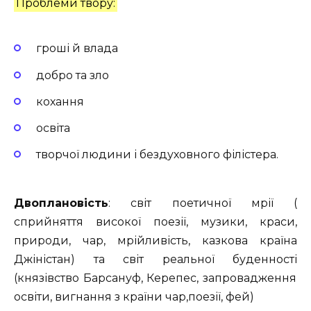
Проблеми твору:
гроші й влада
добро та зло
кохання
освіта
творчої людини і бездуховного філістера.
Двоплановість
: світ поетичної мрії
(
сприйняття високої поезії, музики, краси,
природи, чар, мрійливість, казкова країна
Джіністан) та
світ реальної буденності
(князівство Барсануф, Керепес, запровадження
освіти, вигнання з країни чар,поезії, фей)