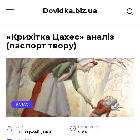
Перейти
Dovidka.biz.ua
до
вмісту
«Крихітка Цахес» аналіз
(паспорт твору)
9КЛАС
АВТОР
НА ЧИТАННЯ
J. G. (Джей Джи)
5 хв