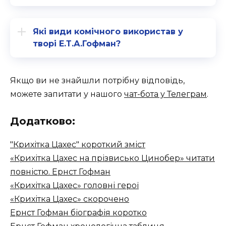
Які види комічного використав у
творі Е.Т.А.Гофман?
Якщо ви не знайшли потрібну відповідь,
можете запитати у нашого
чат-бота у Телеграм
.
Додатково:
"Крихітка Цахес" короткий зміст
«Крихітка Цахес на прізвисько Цинобер» читати
повністю. Ернст Гофман
«Крихітка Цахес» головні герої
«Крихітка Цахес» скорочено
Ернст Гофман біографія коротко