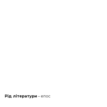
Рід літератури
– епос