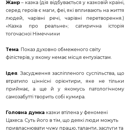
Жанр
– казка (дія відбувається у казковій країні,
серед героїв є маги, феї, які впливають на життя
людей, чарівні речі, чарівні перетворення.)
«Казка про реальне»; сатирична історія
тогочасної Німеччини
Тема
.
Показ духовно обмеженого світу
філістерів, у якому немає місця ентузіастам.
Ідея
.
Засудження засліпленого суспільства, що
втратило ціннісні орієнтири, яке не тільки
приймає, а ще й у якомусь патологічному
самозабутті творить собі кумира.
Головна думка
казки втілена у феномені
Цахеса. Суть його в тім, що деякі люди можуть
привласнювати чужу працю, таланти, заслуги та