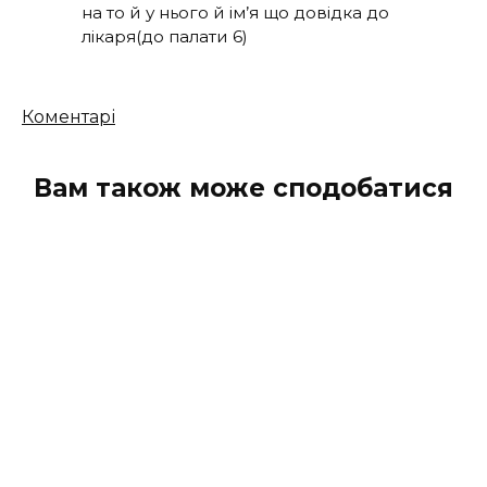
на то й у нього й ім’я що довідка до
лікаря(до палати 6)
Кількість
Коментарі
коментарів
Вам також може сподобатися