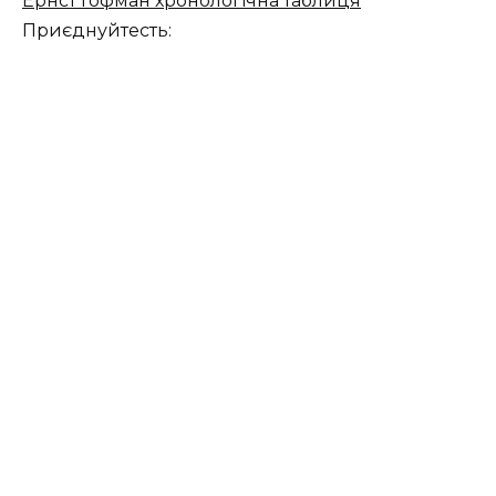
Ернст Гофман хронологічна таблиця
Приєднуйтесть: