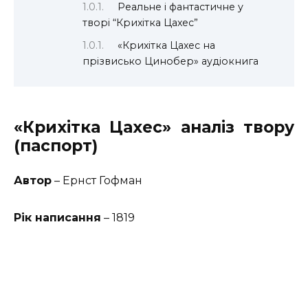
Реальне і фантастичне у
творі “Крихітка Цахес”
«Крихітка Цахес на
прізвисько Цинобер» аудіокнига
«Крихітка Цахес» аналіз твору
(паспорт)
Автор
– Ернст Гофман
Рік написання
– 1819