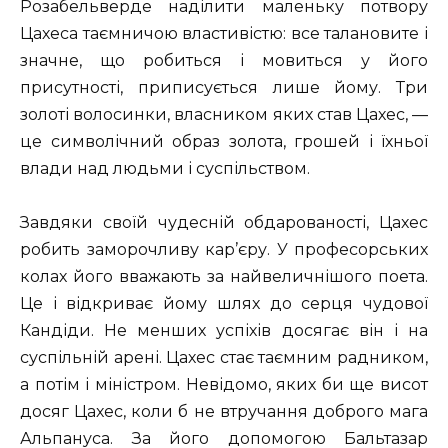
Розабельверде наділити маленьку потвору
Цахеса таємничою властивістю: все талановите і
значне, що робиться і мовиться у його
присутності, приписується лише йому. Три
золоті волосинки, власником яких став Цахес, —
це символічний образ золота, грошей і їхньої
влади над людьми і суспільством.
Завдяки своїй чудесній обдарованості, Цахес
робить заморочливу кар’єру. У професорських
колах його вважають за найвеличнішого поета.
Це і відкриває йому шлях до серця чудової
Кандіди. Не менших успіхів досягає він і на
суспільній арені. Цахес стає таємним радником,
а потім і міністром. Невідомо, яких би ще висот
досяг Цахес, коли б не втручання доброго мага
Альпануса. За його допомогою Бальтазар