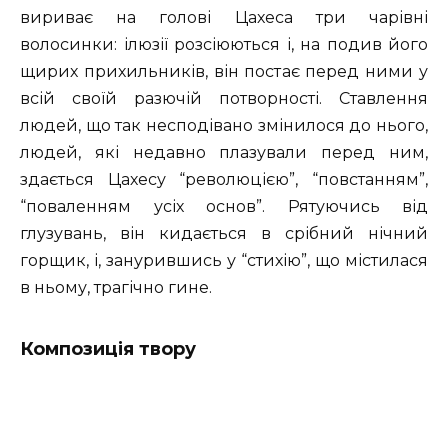
вириває на голові Цахеса три чарівні
волосинки: ілюзії розсіюються і, на подив його
щирих прихильників, він постає перед ними у
всій своїй разючій потворності. Ставлення
людей, що так несподівано змінилося до нього,
людей, які недавно плазували перед ним,
здається Цахесу “революцією”, “повстанням”,
“поваленням усіх основ”. Рятуючись від
глузувань, він кидається в срібний нічний
горщик, і, занурившись у “стихію”, що містилася
в ньому, трагічно гине.
Композиція твору