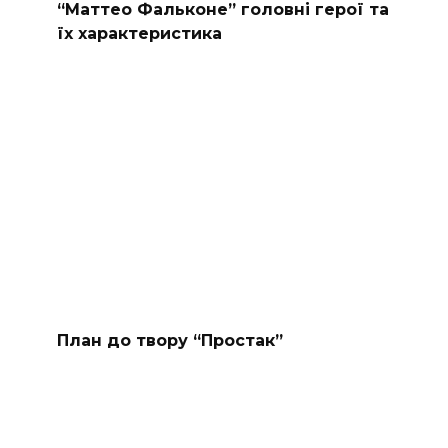
“Маттео Фальконе” головні герої та
їх характеристика
План до твору “Простак”