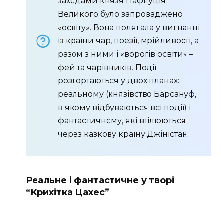
заходами князя Пафнуція
Великого було запроваджено
«освіту». Вона полягала у вигнанні
із країни чар, поезії, мрійливості, а
разом з ними і «ворогів освіти» –
фей та чарівників. Події
розгортаються у двох планах:
реальному (князівство Барсануф,
в якому відбуваються всі події) і
фантастичному, які втілюються
через казкову країну Джіністан.
Реальне і фантастичне у творі
“Крихітка Цахес”