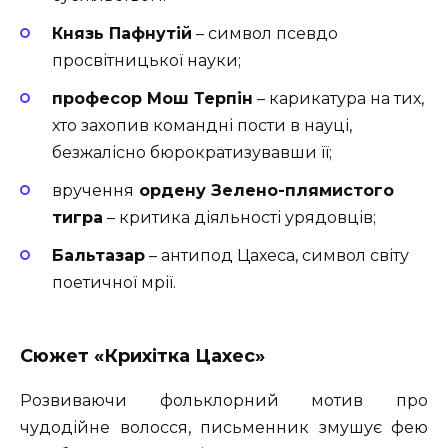
Князь Пафнутій
– символ псевдо
просвітницької науки;
професор Мош Терпін
– карикатура на тих,
хто захопив командні пости в науці,
безжалісно бюрократизувавши її;
вручення
ордену Зелено-плямистого
тигра
– критика діяльності урядовців;
Бальтазар
– антипод Цахеса, символ світу
поетичної мрії.
Сюжет «Крихітка Цахес»
Розвиваючи фольклорний мотив про
чудодійне волосся, письменник змушує фею