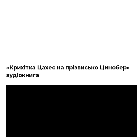
«Крихітка Цахес на прізвисько Цинобер»
аудіокнига