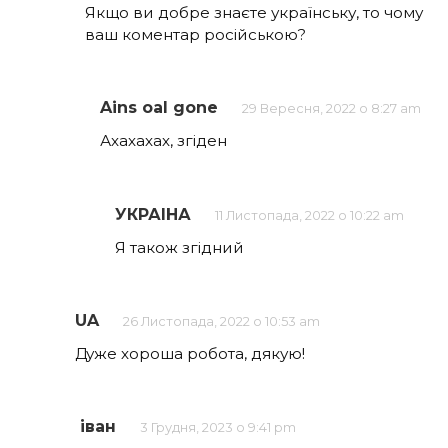
Якщо ви добре знаєте українську, то чому
ваш коментар російською?
Ains oal gone
29 Вересня, 2022 о 8:27 am
Ахахахах, згіден
УКРАІНА
11 Листопада, 2022 о 10:22 am
Я також згідний
UA
26 Листопада, 2022 о 10:53 am
Дуже хороша робота, дякую!
іван
3 Грудня, 2023 о 9:41 pm