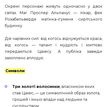
Окремі персонажі живуть одночасно у двох
світах. Маг Проспер Альпанус — лікар, фея
Розабельверде матінка-ігуменя сирітського
будинку.
Дія чарівних сил:
від когось відчужується краса,
від когось — талант і мудрість і миттєво
передаються Цахесу. А публіка завжди
захоплено аплодує.
Символи
Три золоті волосинки
, власником яких
став Цахес, — це символічний образ золота,
грошей і їхньої влади над людьми та
суспільством.