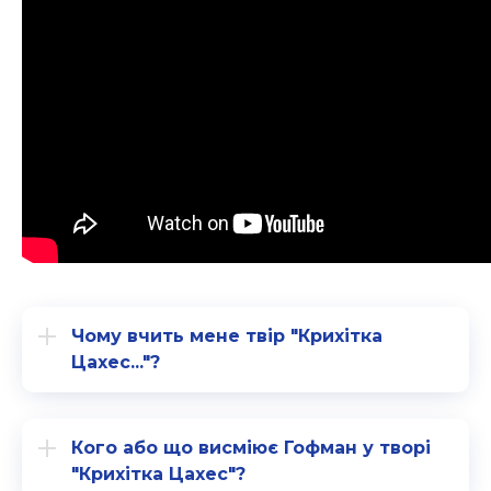
Чому вчить мене твір "Крихітка
Цахес..."?
Кого або що висміює Гофман у творі
"Крихітка Цахес"?