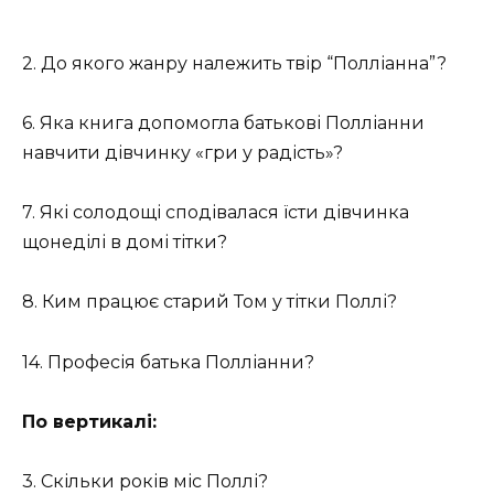
2. До якого жанру належить твір “Полліанна”?
6. Яка книга допомогла батькові Полліанни
навчити дівчинку «гри у радість»?
7. Які солодощі сподівалася їсти дівчинка
щонеділі в домі тітки?
8. Ким працює старий Том у тітки Поллі?
14. Професія батька Полліанни?
По вертикалі:
3. Скільки років міс Поллі?