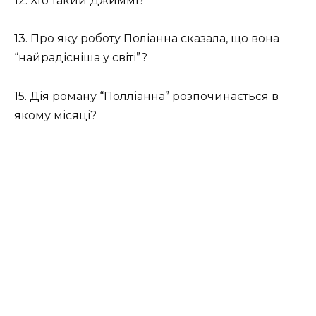
12. Хто такий Джиммі?
13. Про яку роботу Поліанна сказала, що вона
“найрадісніша у світі”?
15. Дія роману “Полліанна” розпочинається в
якому місяці?