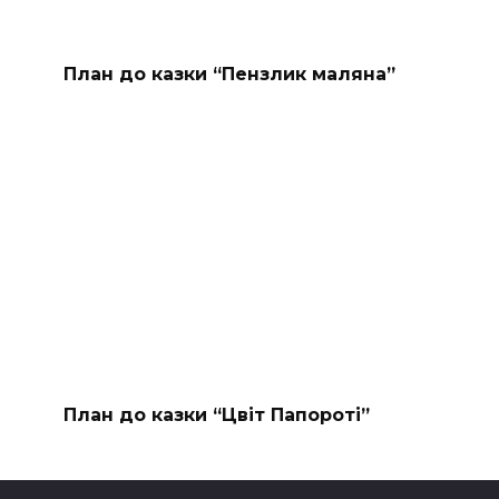
План до казки “Пензлик маляна”
План до казки “Цвіт Папороті”