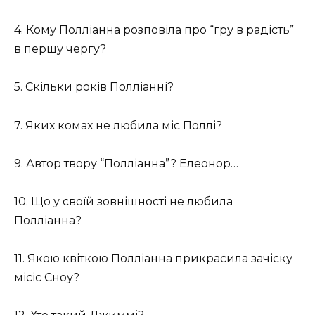
4. Кому Полліанна розповіла про “гру в радість”
в першу чергу?
5. Скільки років Полліанні?
7. Яких комах не любила міс Поллі?
9. Автор твору “Полліанна”? Елеонор…
10. Що у своїй зовнішності не любила
Полліанна?
11. Якою квіткою Полліанна прикрасила зачіску
місіс Сноу?