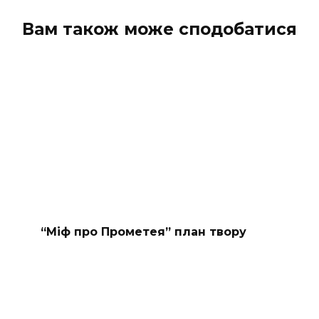
Вам також може сподобатися
“Міф про Прометея” план твору