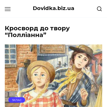
Перейти
Dovidka.biz.ua
до
вмісту
Кросворд до твору
“Полліанна”
5КЛАС