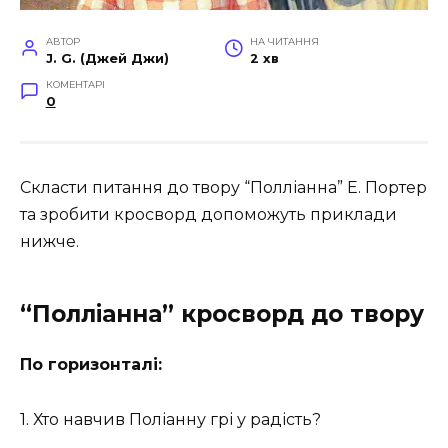
АВТОР
НА ЧИТАННЯ
J. G. (Джей Джи)
2 хв
КОМЕНТАРІ
0
Скласти питання до твору “Полліанна” Е. Портер
та зробити кросворд допоможуть приклади
нижче.
“Полліанна” кросворд до твору
По горизонталі:
1. Хто навчив Поліанну грі у радість?