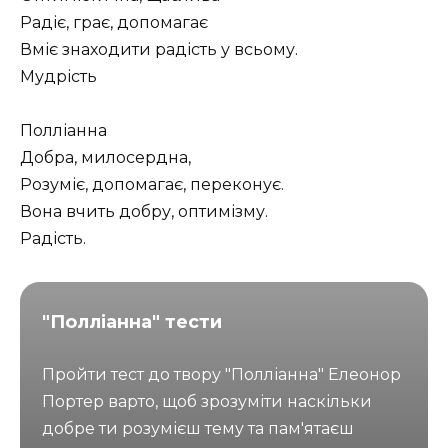
Радіє, грає, допомагає
Вміє знаходити радість у всьому.
Мудрість
Полліанна
Добра, милосердна,
Розуміє, допомагає, переконує.
Вона вчить добру, оптимізму.
Радість.
"Полліанна" тести
Пройти тест до твору "Полліанна" Елеонор
Портер варто, щоб зрозуміти наскільки
добре ти розумієш тему та пам'ятаєш