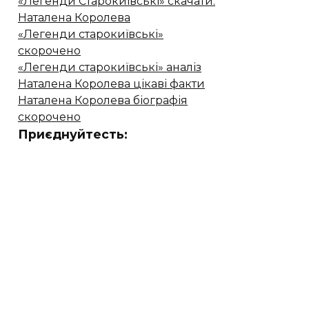
«Легенди Старокиївські» скачати.
Наталена Королева
«Легенди старокиївські»
скорочено
«Легенди старокиївські» аналіз
Наталена Королева цікаві факти
Наталена Королева біографія
скорочено
Приєднуйтесть: