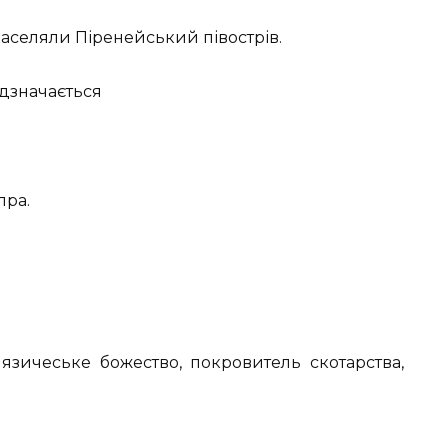
аселяли Піренейський півострів.
ідзначається
пра.
язичеське божество, покровитель скотарства,