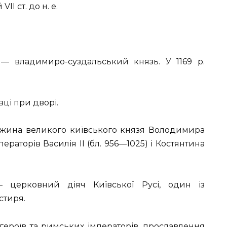
I ст. до н. е.
) — владимиро-суздальський князь. У 1169 р.
вці при дворі.
ужина великого київського князя Володимира
ператорів Василія II (бл. 956—1025) і Костянтина
 церковний діяч Київської Русі, один із
стиря.
ероїв та римських імператорів, прославлення