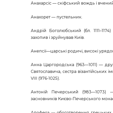
Анахарсіс — скіфський вождь і вчений VI
Анахорет — пустельник.
Андрій Боголюбський (бл. 1111–1174
захопив і зруйнував Київ.
Анепсії—царські родичі, високі урядо
Анна Царгородська (963—1011) — др
Святославича, сестра візантійських ім
VIII (976-1025).
Антоній Печерський (983—1073) —
засновників Києво-Печерського мона
Апофеоз — обоготворення грецьких г