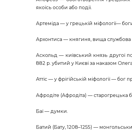
якоїсь особи або події.
Артеміда — у грецькій міфології— бог
Архонтиса — княгиня, вища службова 
Аскольд — київський князь другої по
882 р. убитий у Києві за наказом Олега
Аттіс — у фрігійській міфології — бог
Афродіте (Афродіта) — старогрецька б
Баї — думки.
Батий (Бату, 1208–1255) — монгольськи