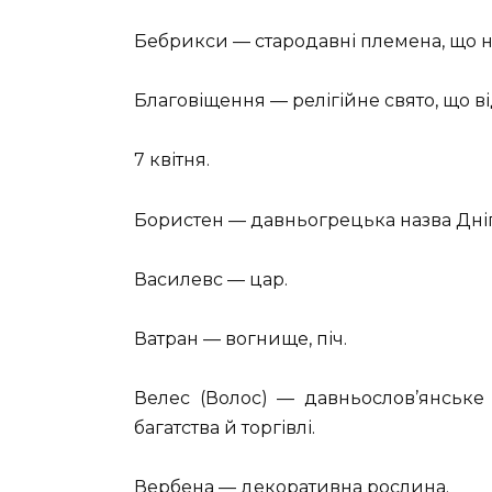
Бебрикси — стародавні племена, що н
Благовіщення — релігійне свято, що в
7 квітня.
Бористен — давньогрецька назва Дні
Василевс — цар.
Ватран — вогнище, піч.
Велес (Волос) — давньослов’янське 
багатства й торгівлі.
Вербена — декоративна рослина.