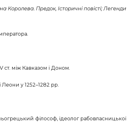
а Королева. Предок, Історичні повісті; Легенди
мператора.
 ст. між Кавказом і Доном.
 Леони у 1252–1282 рр.
авньогрецький філософ, ідеолог рабовласницької