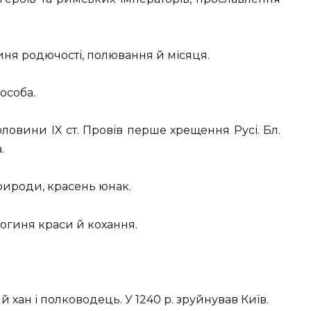
иня родючості, полювання й місяця.
особа.
ловини IX ст. Провів перше хрещення Русі. Бл.
.
 природи, красень юнак.
огиня краси й кохання.
й хан і полководець. У 1240 р. зруйнував Київ.