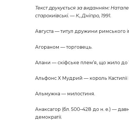
Текст друкується за виданням: Натален
старокиївські. — К., Дніпро, 1991.
Августа — титул дружини римського і
Агораном — торговець.
Алани — скіфське плем’я, що жило до V
Альфонс X Мудрий — король Кастилії і
Альмужна — милостиня.
Анаксагор (бл. 500–428 до н. е.) — д
демократії.