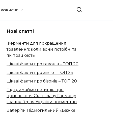
КОРИСНЕ
Нові статті
Ферменти для покращення
травлення: коли вони потрібні та
як працюють
Цікаві факти про геконів – ТОП 20
Цікаві факти про хімію – ТОП 25
Цікаві факти про бізонів – ТОП 20
Підтримаймо петицію про
присвоєння Станіславу Гармашу
звання Героя України посмертно
Валер’ян Підмогильний «Важке