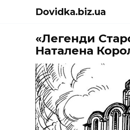
Перейти
Dovidka.biz.ua
до
вмісту
«Легенди Старо
Наталена Коро