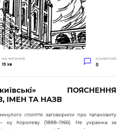
НА ЧИТАННЯ
КОМЕНТАРІ
15 хв
0
київські» ПОЯСНЕННЯ
, ІМЕН ТА НАЗВ
минулого століття заговорили про талановиту
 ну Королеву (1888–1966). Не українка за