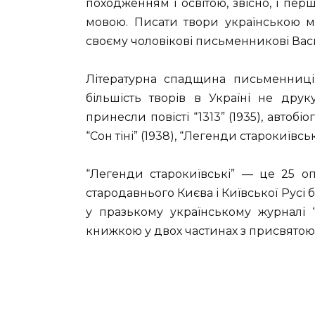
походженням і освітою, звісно, і пе
мовою. Писати твори українською м
своєму чоловікові письменникові Васи
Літературна спадщина письменниці 
більшість творів в Україні не дру
принесли повісті “1313” (1935), автобіо
“Сон тіні” (1938), “Легенди старокиївськ
“Легенди старокиївські” — це 25 о
стародавнього Києва і Київської Русі 
у празькому українському журналі
книжкою у двох частинах з присвятою 