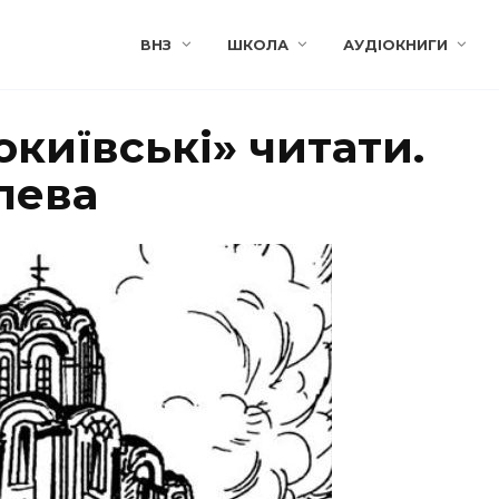
ВНЗ
ШКОЛА
АУДІОКНИГИ
київські» читати.
лева