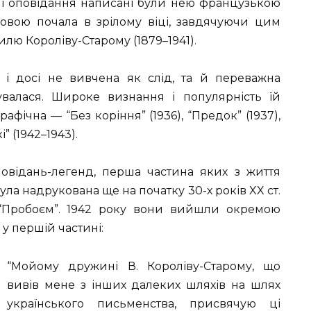
рші оповідання написані були нею французькою
овою почала в зрілому віці, завдячуючи цим
лю Короліву-Старому (1879–1941).
і досі не вивчена як слід, та й переважна
кувалася. Широке визнання і популярність їй
графічна — “Без коріння” (1936), “Предок” (1937),
і” (1942–1943).
повідань-легенд, перша частина яких з життя
була надрукована ще на початку 30-х років XX ст.
 “Пробоєм”. 1942 року вони вийшли окремою
у першій частині:
“Мойому дружині В. Короліву-Старому, що
вивів мене з інших далеких шляхів на шлях
українського письменства, присвячую ці