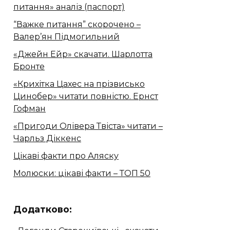
питання» аналіз (паспорт)
“Важке питання” скорочено –
Валер’ян Підмогильний
«Джейн Ейр» скачати. Шарлотта
Бронте
«Крихітка Цахес на прізвисько
Цинобер» читати повністю. Ернст
Гофман
«Пригоди Олівера Твіста» читати –
Чарльз Діккенс
Цікаві факти про Аляску
Молюски: цікаві факти – ТОП 50
Додатково: