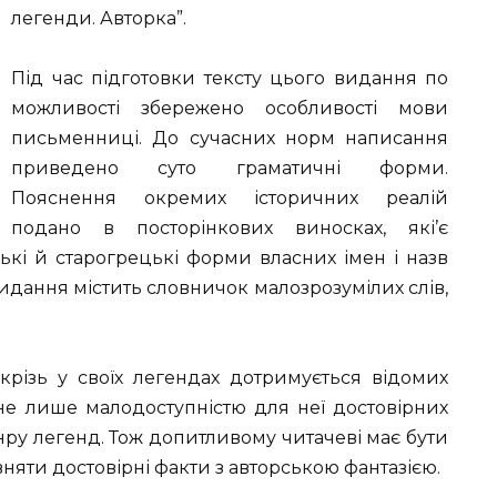
легенди. Авторка”.
Під час підготовки тексту цього видання по
можливості збережено особливості мови
письменниці. До сучасних норм написання
приведено суто граматичні форми.
Пояснення окремих історичних реалій
подано в посторінкових виносках, які’є
ькі й старогрецькі форми власних імен і назв
идання містить словничок малозрозумілих слів,
скрізь у своїх легендах дотримується відомих
 не лише малодоступністю для неї достовірних
ру легенд. Тож допитливому читачеві має бути
рівняти достовірні факти з авторською фантазією.