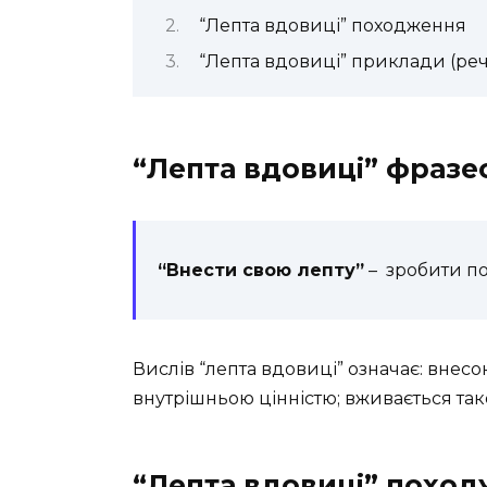
“Лепта вдовиці” походження
“Лепта вдовиці” приклади (ре
“Лепта вдовиці” фразе
“Внести свою лепту”
– зробити по
Вислів “лепта вдовиці” означає: вне
внутрішньою цінністю; вживається так
“Лепта вдовиці” похо