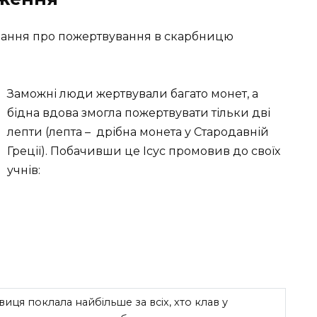
ідання про пожертвування в скарбницю
Заможні люди жертвували багато монет, а
бідна вдова змогла пожертвувати тільки дві
лепти (лепта –
дрібна монета у Стародавній
Греції
). Побачивши це Ісус промовив до своїх
учнів:
иця поклала найбільше за всіх, хто клав у