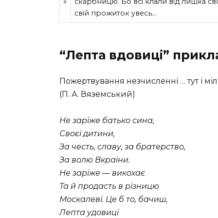
«
скарбницю. Бо всі клали від лишка сво
свій прожиток увесь…
“Лепта вдовиці” прикл
Пожертвування незчисленні … тут і міль
(П. А. Вяземський)
Не заріже батько сина,
Своєї дитини,
За честь, славу, за братерство,
За волю Вкраїни.
Не заріже — викохає
Та й продасть в різницю
Москалеві. Це б то, бачиш,
Лепта удовиці