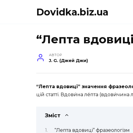
Перейти
Dovidka.biz.ua
до
вмісту
“Лепта вдовиці
АВТОР
J. G. (Джей Джи)
“Лепта вдовиці” значення фразеол
цій статті. Вдови́на ле́пта (вдови́чина 
Зміст
“Лепта вдовиці” фразеологізм