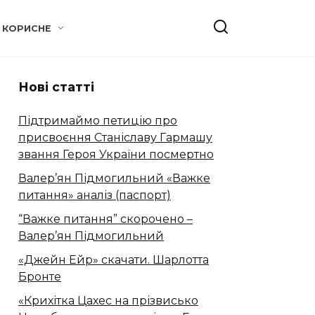
КОРИСНЕ
Нові статті
Підтримаймо петицію про
присвоєння Станіславу Гармашу
звання Героя України посмертно
Валер’ян Підмогильний «Важке
питання» аналіз (паспорт)
“Важке питання” скорочено –
Валер’ян Підмогильний
«Джейн Ейр» скачати. Шарлотта
Бронте
«Крихітка Цахес на прізвисько