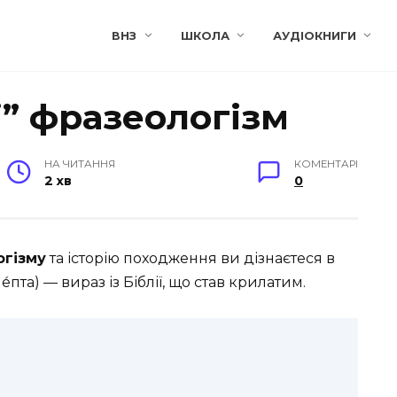
ВНЗ
ШКОЛА
АУДІОКНИГИ
” фразеологізм
НА ЧИТАННЯ
КОМЕНТАРІ
2 хв
0
огізму
та історію походження ви дізнаєтеся в
ле́пта) — вираз із Біблії, що став крилатим.