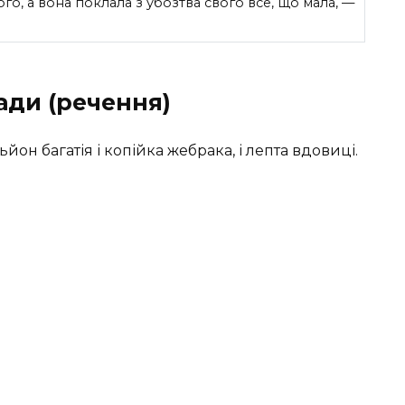
го, а вона поклала з убозтва свого все, що мала, —
ади (речення)
йон багатія і копійка жебрака, і лепта вдовиці.