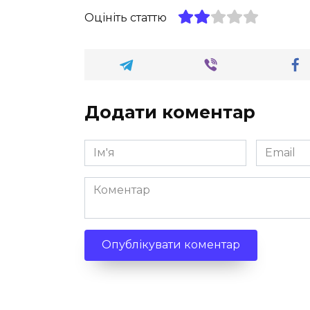
Оцініть статтю
Додати коментар
Ім'я
Email
*
*
Коментар