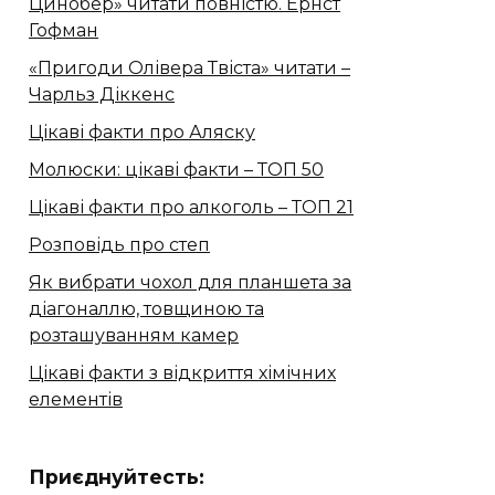
Цинобер» читати повністю. Ернст
Гофман
«Пригоди Олівера Твіста» читати –
Чарльз Діккенс
Цікаві факти про Аляску
Молюски: цікаві факти – ТОП 50
Цікаві факти про алкоголь – ТОП 21
Розповідь про степ
Як вибрати чохол для планшета за
діагоналлю, товщиною та
розташуванням камер
Цікаві факти з відкриття хімічних
елементів
Приєднуйтесть: