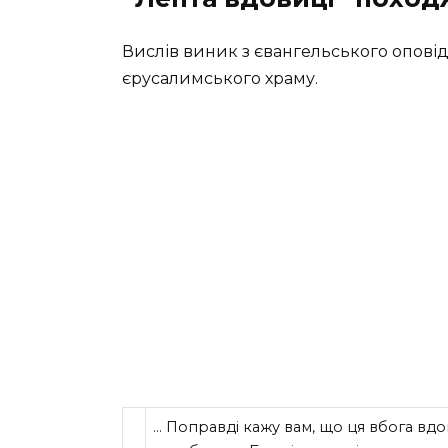
Вислів виник з євангельського опов
єрусалимського храму.
… Поправді кажу вам, що ця вбога вдов