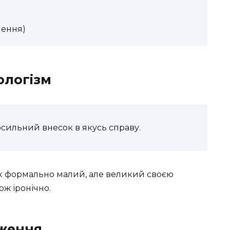
чення)
ологізм
сильний внесок в якусь справу.
сок формально малий, але великий своєю
ож іронічно.
дження