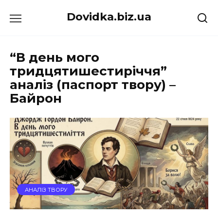
Перейти
Dovidka.biz.ua
до
вмісту
“В день мого
тридцятишестиріччя”
аналіз (паспорт твору) –
Байрон
АНАЛІЗ ТВОРУ