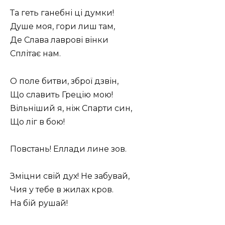
Та геть ганебні ці думки!
Душе моя, гори лиш там,
Де Слава лаврові вінки
Сплітає нам.
О поле битви, зброї дзвін,
Що славить Грецію мою!
Вільніший я, ніж Спарти син,
Що ліг в бою!
Повстань! Еллади лине зов.
Зміцни свій дух! Не забувай,
Чия у тебе в жилах кров.
На бій рушай!