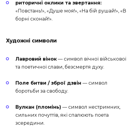
риторичні оклики та звертання:
«Повстань!», «Душе моя!», «На бій рушай!», «В
борні сконай!».
Художні символи
Лавровий вінок
— символ вічної військової
та поетичної слави, безсмертя духу.
Поле битви / зброї дзвін
— символ
боротьби за свободу.
Вулкан (пломінь)
— символ нестримних,
сильних почуттів, які спалюють поета
зсередини.