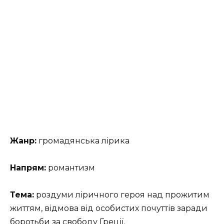
Жанр:
громадянська лірика
Напрям:
романтизм
Тема:
роздуми ліричного героя над прожитим
життям, відмова від особистих почуттів заради
боротьби за свободу Греції.