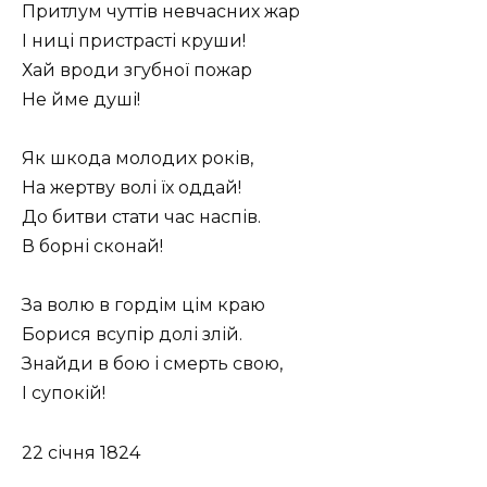
Притлум чуттів невчасних жар
І ниці пристрасті круши!
Хай вроди згубної пожар
Не йме душі!
Як шкода молодих років,
На жертву волі їх оддай!
До битви стати час наспів.
В борні сконай!
За волю в гордім цім краю
Борися всупір долі злій.
Знайди в бою і смерть свою,
І супокій!
22 січня 1824