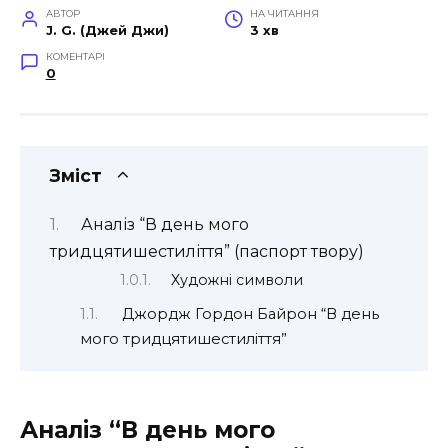
АВТОР
НА ЧИТАННЯ
J. G. (Джей Джи)
3 хв
КОМЕНТАРІ
0
Зміст
Аналіз “В день мого
тридцятишестиліття” (паспорт твору)
Художні символи
Джордж Гордон Байрон “В день
мого тридцятишестиліття”
Аналіз “В день мого