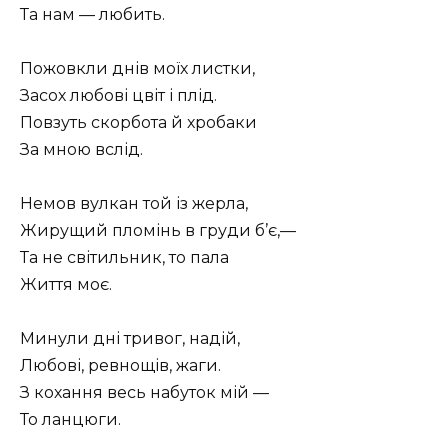
Та нам — любить.
Пожовкли днів моїх листки,
Засох любові цвіт і плід.
Повзуть скорбота й хробаки
За мною вслід.
Немов вулкан той із жерла,
Жирущий пломінь в груди б’є,—
Та не світильник, то пала
Життя моє.
Минули дні тривог, надій,
Любові, ревнощів, жаги.
З кохання весь набуток мій —
То ланцюги.