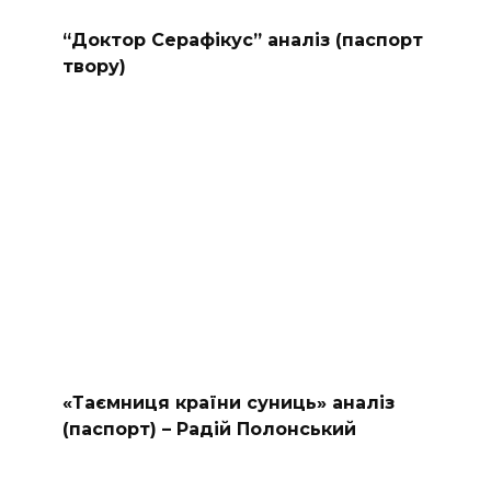
“Доктор Серафікус” аналіз (паспорт
твору)
«Таємниця країни суниць» аналіз
(паспорт) – Радій Полонський