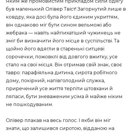
Яким же промовистим прикладом сили одягу
був маленький Олівер Твіст! Загорнутий лише в
ковдру, яка досі була його єдиним укриттям,
він однаково міг бути сином вельможі або
жебрака — навіть найпихатіший чужинець не
зміг би визначити його місце в суспільстві. Та
щойно його вдягли в старенькі ситцеві
сорочечки, пожовклі від довгого вжитку, усе
стало на свої місця. Він отримав свій знак, своє
тавро: парафіяльна дитина, сирота робітного
дому, покірний, напівголодний служка,
приречений усе життя терпіти штовхани й
ляпаси, бути зневаженим усіма й майже ніким
не пошкодуваним.
Олівер плакав на весь голос. І якби він міг
знати, що залишився сиротою, відданою на