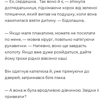
— Ех, сердешна… Так воно й є, — зітхнула
доглядальниця, піднімаючи корок від зеленої
пляшечки, який випав на подушку, коли вона
нахилилася взяти дитину. — Бідолашна…
— Якщо маля плакатиме, можете не посилати
по мене, — мовив хірург, повільно натягуючи
рукавички. — Напевно, воно ще завдасть
клопоту. Якщо вже дуже розійдеться, дайте
йому трохи рідкої вівсяної каші.
Він одягнув капелюха й, уже прямуючи до
дверей, затримався біля ліжка.
— А вона ж була вродливою дівчиною. Звідки її
привезли?