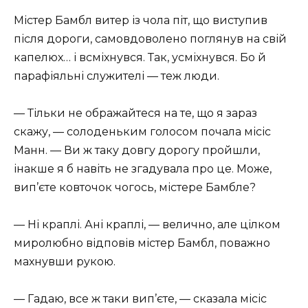
Містер Бамбл витер із чола піт, що виступив
після дороги, самовдоволено поглянув на свій
капелюх… і всміхнувся. Так, усміхнувся. Бо й
парафіяльні служителі — теж люди.
— Тільки не ображайтеся на те, що я зараз
скажу, — солоденьким голосом почала місіс
Манн. — Ви ж таку довгу дорогу пройшли,
інакше я б навіть не згадувала про це. Може,
вип’єте ковточок чогось, містере Бамбле?
— Ні краплі. Ані краплі, — велично, але цілком
миролюбно відповів містер Бамбл, поважно
махнувши рукою.
— Гадаю, все ж таки вип’єте, — сказала місіс