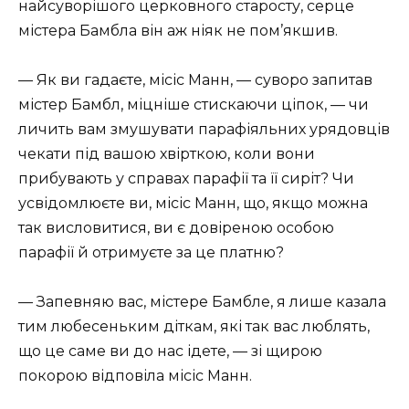
найсуворішого церковного старосту, серце
містера Бамбла він аж ніяк не пом’якшив.
— Як ви гадаєте, місіс Манн, — суворо запитав
містер Бамбл, міцніше стискаючи ціпок, — чи
личить вам змушувати парафіяльних урядовців
чекати під вашою хвірткою, коли вони
прибувають у справах парафії та її сиріт? Чи
усвідомлюєте ви, місіс Манн, що, якщо можна
так висловитися, ви є довіреною особою
парафії й отримуєте за це платню?
— Запевняю вас, містере Бамбле, я лише казала
тим любесеньким діткам, які так вас люблять,
що це саме ви до нас ідете, — зі щирою
покорою відповіла місіс Манн.