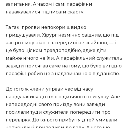
запитання. А часом і самі парафіяни
наважувалися підписати скаргу.
Та такі прояви непокори швидко
придушували. Хірург незмінно свідчив, що під
час розтину нічого всередині не знайшов, — і
це було цілком правдоподібно, адже діти
майже нічого не їли. А парафіяльний служитель
завжди присягав саме на тому, що було вигідно
парафії. І робив це з надзвичайною відданістю.
До того ж члени управи час від часу
навідувалися до цього дитячого притулку. Але
напередодні свого приїзду вони завжди
посилали туди служителя попередити про
перевірку. До їхнього прибуття дітей умивали,
чепурили й приводили до ладу. А чого ще,