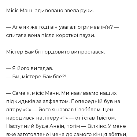
Місіс Манн здивовано звела руки.
— Але як же тоді він узагалі отримав ім’я? —
спитала вона після короткої паузи.
Містер Бамбл гордовито випростався.
— Я його вигадав.
— Ви, містере Бамбле?!
— Саме я, місіс Манн. Ми називаємо наших
підкидьків за алфавітом. Попередній був на
літеру «С» — його я назвав Свобблом. Цей
народився на літеру «Т» — от і став Твістом.
Наступний буде Анвін, потім — Вілкінс. У мене
вже заготовлено імена до самого кінця абетки,