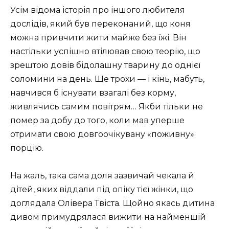
Усім відома історія про іншого любителя
дослідів, який був переконаний, що коня
можна привчити жити майже без їжі. Він
настільки успішно втілював свою теорію, що
зрештою довів бідолашну тварину до однієї
соломини на день. Ще трохи — і кінь, мабуть,
навчився б існувати взагалі без корму,
живлячись самим повітрям… Якби тільки не
помер за добу до того, коли мав уперше
отримати свою довгоочікувану «поживну»
порцію.
На жаль, така сама доля зазвичай чекала й
дітей, яких віддали під опіку тієї жінки, що
доглядала Олівера Твіста. Щойно якась дитина
дивом примудрялася вижити на найменшій