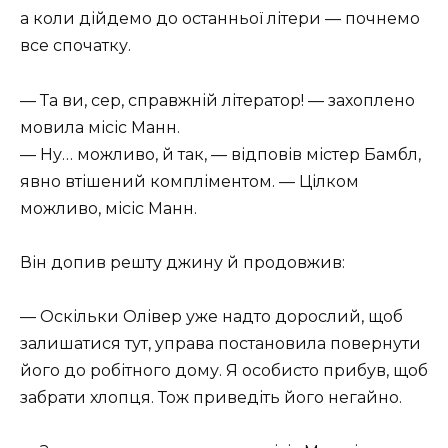
а коли дійдемо до останньої літери — почнемо
все спочатку.
— Та ви, сер, справжній літератор! — захоплено
мовила місіс Манн.
— Ну… можливо, й так, — відповів містер Бамбл,
явно втішений компліментом. — Цілком
можливо, місіс Манн.
Він допив решту джину й продовжив:
— Оскільки Олівер уже надто дорослий, щоб
залишатися тут, управа постановила повернути
його до робітного дому. Я особисто прибув, щоб
забрати хлопця. Тож приведіть його негайно.