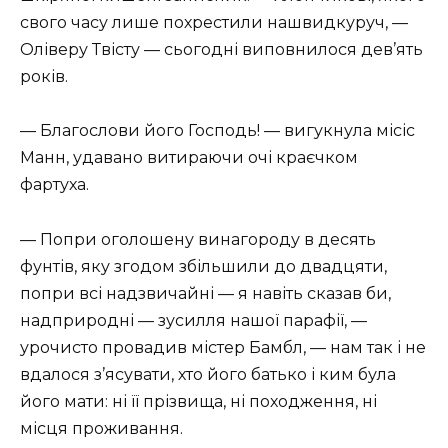
свого часу лише похрестили нашвидкуруч, —
Оліверу Твісту — сьогодні виповнилося дев’ять
років.
— Благослови його Господь! — вигукнула місіс
Манн, удавано витираючи очі краєчком
фартуха.
— Попри оголошену винагороду в десять
фунтів, яку згодом збільшили до двадцяти,
попри всі надзвичайні — я навіть сказав би,
надприродні — зусилля нашої парафії, —
урочисто провадив містер Бамбл, — нам так і не
вдалося з’ясувати, хто його батько і ким була
його мати: ні її прізвища, ні походження, ні
місця проживання.