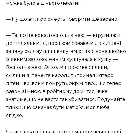
можна було від нього чекати:
— Ну що ви, про смерть говорити ще зарано.
— Та що це вона, господь з нею! — втрутилася
доглядальниця, поспіхом ховаючи до кишені
зелену скляну пляшечку, вміст якої вона щойно
із явним задоволенням куштувала в кутку. —
Господь з нею! От коли проживе стільки,
скільки я, пане, та народить тринадцятеро
дітей, і всі вони помруть, окрім двох, що тепер
разом зі мною в робітному домі, тоді вже
знатиме, що не варто так убиватися. Подумайте
тільки, що означає бути матір’ю, моя люба
ягідко.
Схоже, така втішна картина материнської долі