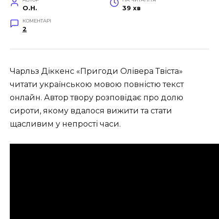
O.H.
39 хв
КОМЕНТАРІ
2
Чарльз Діккенс «Пригоди Олівера Твіста»
читати українською мовою повністю текст
онлайн. Автор твору розповідає про долю
сироти, якому вдалося вижити та стати
щасливим у непрості часи.