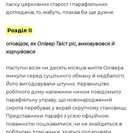
ласку церковних старост і парафіяльних
доглядачів, то, мабуть, плакав би ще дужче.
Розділ ІІ
оповідає, як Олівер Твіст ріс, виховувався й
харчувався
Наступні вісім чи десять місяців життя Олівера
минули серед суцільного обману й недбалості.
Його вигодовували штучно. Керівництво
робітного дому належним чином повідомило
парафіяльну управу, що новонароджений
сирота перебуває у вкрай скрутному становищі.
Представники парафії з усією офіційною
поважністю поцікавилися, чи не знайдеться в
робітному домі жінки, здатної подарувати