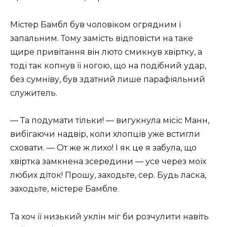
Містер Бамбл був чоловіком огрядним і
запальним. Тому замість відповісти на таке
щире привітання він люто смикнув хвіртку, а
тоді так копнув її ногою, що на подібний удар,
без сумніву, був здатний лише парафіяльний
служитель.
— Та подумати тільки! — вигукнула місіс Манн,
вибігаючи надвір, коли хлопців уже встигли
сховати. — От же ж лихо! І як це я забула, що
хвіртка замкнена зсередини — усе через моїх
любих діток! Прошу, заходьте, сер. Будь ласка,
заходьте, містере Бамбле.
Та хоч її низький уклін міг би розчулити навіть