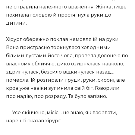
не справила належного враження. Жінка лише
похитала головою й простягнула руки до
дитини.
Хірург обережно поклав немовля їй на руки.
Вона пристрасно торкнулася холодними
білими вустами його чола, провела долонею по
власному обличчю, дико озирнулася навколо,
здригнулася, безсило відкинулася назад… і
померла. Їй розтирали груди, руки, скроні, але
кров уже навіки зупинила свій біг. Говорили
про надію, про розраду. Та було запізно.
— Усе скінчено, місіс… не знаю, як вас звати, —
нарешті сказав хірург.