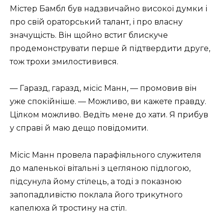
Містер Бамбл був надзвичайно високої думки і
про свій ораторський талант, і про власну
значущість. Він щойно встиг блискуче
продемонструвати перше й підтвердити друге,
тож трохи змилостивився.
— Гаразд, гаразд, місіс Манн, — промовив він
уже спокійніше. — Можливо, ви кажете правду.
Цілком можливо. Ведіть мене до хати. Я прибув
у справі й маю дещо повідомити.
Місіс Манн провела парафіяльного служителя
до маленької вітальні з цегляною підлогою,
підсунула йому стілець, а тоді з показною
запопадливістю поклала його трикутного
капелюха й тростину на стіл.