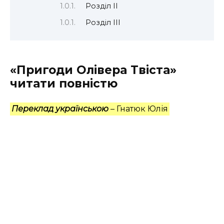
Розділ ІІ
Розділ III
«Пригоди Олівера Твіста»
читати повністю
Переклад українською
– Гнатюк Юлія