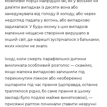
можливій порції найрідшої їжі, як у восьми чи
дев’яти випадках із десяти вона або
занедужувала від голоду й холоду, або через
недогляд падала у вогонь, або випадково
задихалася. У будь-якому з цих випадків
маленьке нещасне створіння вирушало в
інший світ, де нарешті зустрічалося з батьками,
яких ніколи не знало.
Іноді, коли смерть парафіяльної дитини
викликала особливий розголос — скажімо,
якщо малюка випадково залишили під
перекинутим ліжком або необережно
ошпарили під час прання (щоправда, останнє
траплялося рідко, бо саме прання в цьому
закладі було подією майже винятковою), —
присяжні раптом починали ставити незручні