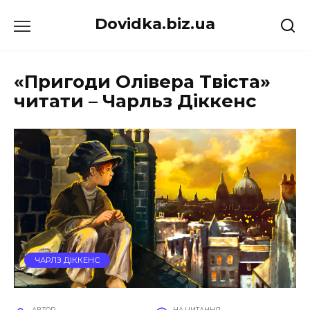
Перейти
Dovidka.biz.ua
до
вмісту
«Пригоди Олівера Твіста»
читати – Чарльз Діккенс
ЧАРЛЗ ДІККЕНС
АВТОР
НА ЧИТАННЯ