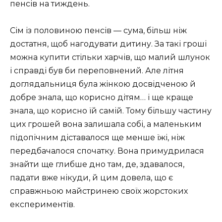
пенсів на тиждень.
Сім із половиною пенсів — сума, більш ніж
достатня, щоб нагодувати дитину. За такі гроші
можна купити стільки харчів, що малий шлунок
і справді був би переповнений. Але літня
доглядальниця була жінкою досвідченою й
добре знала, що корисно дітям… і ще краще
знала, що корисно їй самій. Тому більшу частину
цих грошей вона залишала собі, а маленьким
підопічним діставалося ще менше їжі, ніж
передбачалося спочатку. Вона примудрилася
знайти ще глибше дно там, де, здавалося,
падати вже нікуди, й цим довела, що є
справжньою майстринею своїх жорстоких
експериментів.