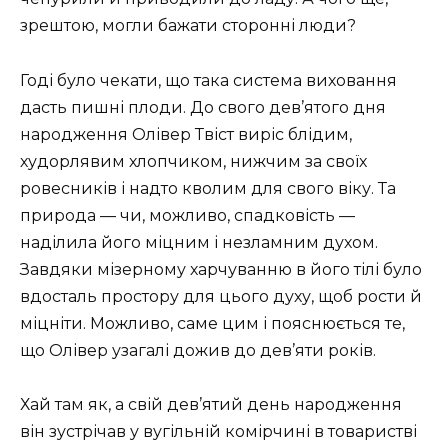
зрештою, могли бажати сторонні люди?
Годі було чекати, що така система виховання
дасть пишні плоди. До свого дев’ятого дня
народження Олівер Твіст виріс блідим,
худорлявим хлопчиком, нижчим за своїх
ровесників і надто кволим для свого віку. Та
природа — чи, можливо, спадковість —
наділила його міцним і незламним духом.
Завдяки мізерному харчуванню в його тілі було
вдосталь простору для цього духу, щоб рости й
міцніти. Можливо, саме цим і пояснюється те,
що Олівер узагалі дожив до дев’яти років.
Хай там як, а свій дев’ятий день народження
він зустрічав у вугільній комірчині в товаристві