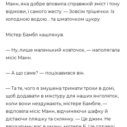
Манн, яка добре вловила справжній зміст і тону
відмови, і самого жесту. — Зовсім трішечки. Із
холодною водою… та шматочком цукру.
Містер Бамбл кашлянув.
— Ну, лише маленький ковточок, — наполягала
місіс Манн.
— А що саме? — поцікавився він.
— Та те, чого я змушена тримати трохи в домі,
щоб додавати в мікстуру для наших янголяток,
коли вони нездужають, містере Бамбле, —
відповіла місіс Манн, відчиняючи шафку й
дістаючи пляшку та склянку. — Це джин. Не
вводитиму вас в оману, містере Б. Це справді