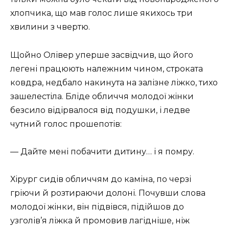
хлопчика, що мав голос лише якихось три
хвилини з чвертю.
Щойно Олівер уперше засвідчив, що його
легені працюють належним чином, строката
ковдра, недбало накинута на залізне ліжко, тихо
зашелестіла. Бліде обличчя молодої жінки
безсило відірвалося від подушки, і ледве
чутний голос прошепотів:
— Дайте мені побачити дитину… і я помру.
Хірург сидів обличчям до каміна, по черзі
гріючи й розтираючи долоні. Почувши слова
молодої жінки, він підвівся, підійшов до
узголів’я ліжка й промовив лагідніше, ніж