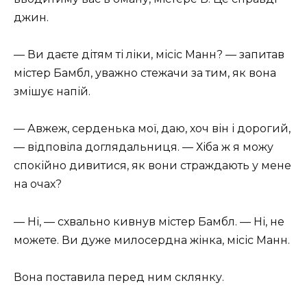
джин.
— Ви даєте дітям ті ліки, місіс Манн? — запитав
містер Бамбл, уважно стежачи за тим, як вона
змішує напій.
— Авжеж, серденька мої, даю, хоч він і дорогий,
— відповіла доглядальниця. — Хіба ж я можу
спокійно дивитися, як вони страждають у мене
на очах?
— Ні, — схвально кивнув містер Бамбл. — Ні, не
можете. Ви дуже милосердна жінка, місіс Манн.
Вона поставила перед ним склянку.