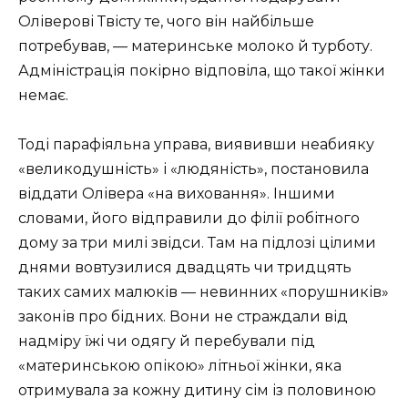
Оліверові Твісту те, чого він найбільше
потребував, — материнське молоко й турботу.
Адміністрація покірно відповіла, що такої жінки
немає.
Тоді парафіяльна управа, виявивши неабияку
«великодушність» і «людяність», постановила
віддати Олівера «на виховання». Іншими
словами, його відправили до філії робітного
дому за три милі звідси. Там на підлозі цілими
днями вовтузилися двадцять чи тридцять
таких самих малюків — невинних «порушників»
законів про бідних. Вони не страждали від
надміру їжі чи одягу й перебували під
«материнською опікою» літньої жінки, яка
отримувала за кожну дитину сім із половиною