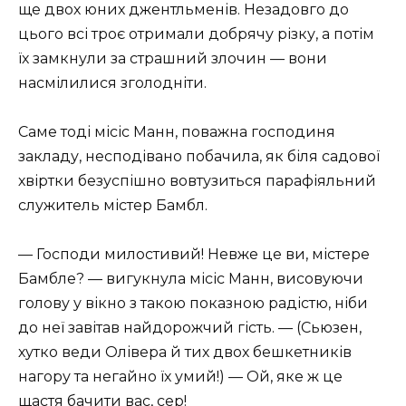
ще двох юних джентльменів. Незадовго до
цього всі троє отримали добрячу різку, а потім
їх замкнули за страшний злочин — вони
насмілилися зголодніти.
Саме тоді місіс Манн, поважна господиня
закладу, несподівано побачила, як біля садової
хвіртки безуспішно вовтузиться парафіяльний
служитель містер Бамбл.
— Господи милостивий! Невже це ви, містере
Бамбле? — вигукнула місіс Манн, висовуючи
голову у вікно з такою показною радістю, ніби
до неї завітав найдорожчий гість. — (Сьюзен,
хутко веди Олівера й тих двох бешкетників
нагору та негайно їх умий!) — Ой, яке ж це
щастя бачити вас, сер!