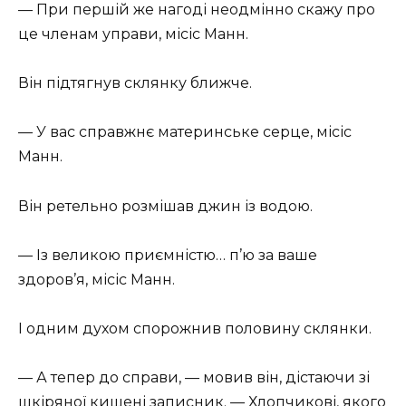
— При першій же нагоді неодмінно скажу про
це членам управи, місіс Манн.
Він підтягнув склянку ближче.
— У вас справжнє материнське серце, місіс
Манн.
Він ретельно розмішав джин із водою.
— Із великою приємністю… п’ю за ваше
здоров’я, місіс Манн.
І одним духом спорожнив половину склянки.
— А тепер до справи, — мовив він, дістаючи зі
шкіряної кишені записник. — Хлопчикові, якого