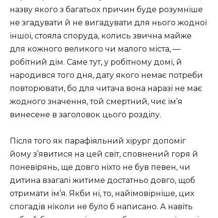
назву якого з багатьох причин буде розумніше
не згадувати й не вигадувати для нього жодної
іншої, стояла споруда, колись звична майже
для кожного великого чи малого міста, —
робітний дім. Саме тут, у робітному домі, й
народився того дня, дату якого немає потреби
повторювати, бо для читача вона наразі не має
жодного значення, той смертний, чиє ім’я
винесене в заголовок цього розділу.
Після того як парафіяльний хірург допоміг
йому з’явитися на цей світ, сповнений горя й
поневірянь, ще довго ніхто не був певен, чи
дитина взагалі житиме достатньо довго, щоб
отримати ім’я. Якби ні, то, найімовірніше, цих
спогадів ніколи не було б написано. А навіть