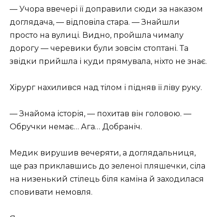
— Учора ввечері її доправили сюди за наказом
доглядача, — відповіла стара. — Знайшли
просто на вулиці. Видно, пройшла чималу
дорогу — черевики були зовсім стоптані. Та
звідки прийшла і куди прямувала, ніхто не знає.
Хірург нахилився над тілом і підняв її ліву руку.
— Знайома історія, — похитав він головою. —
Обручки немає… Ага… Добраніч.
Медик вирушив вечеряти, а доглядальниця,
ще раз приклавшись до зеленої пляшечки, сіла
на низенький стілець біля каміна й заходилася
сповивати немовля.