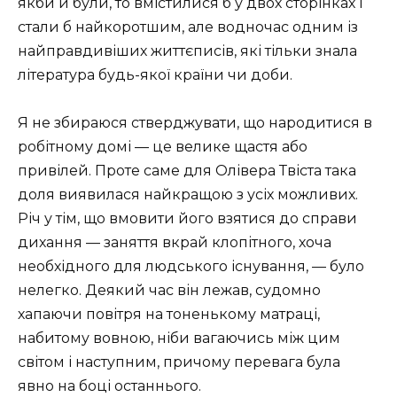
якби й були, то вмістилися б у двох сторінках і
стали б найкоротшим, але водночас одним із
найправдивіших життєписів, які тільки знала
література будь-якої країни чи доби.
Я не збираюся стверджувати, що народитися в
робітному домі — це велике щастя або
привілей. Проте саме для Олівера Твіста така
доля виявилася найкращою з усіх можливих.
Річ у тім, що вмовити його взятися до справи
дихання — заняття вкрай клопітного, хоча
необхідного для людського існування, — було
нелегко. Деякий час він лежав, судомно
хапаючи повітря на тоненькому матраці,
набитому вовною, ніби вагаючись між цим
світом і наступним, причому перевага була
явно на боці останнього.