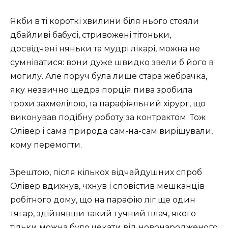
Якби в ті короткі хвилини біля нього стояли
дбайливі бабусі, стривожені тітоньки,
досвідчені няньки та мудрі лікарі, можна не
сумніватися: вони дуже швидко звели б його в
могилу. Але поруч була лише стара жебрачка,
яку незвично щедра порція пива зробила
трохи захмелілою, та парафіяльний хірург, що
виконував подібну роботу за контрактом. Тож
Олівер і сама природа сам-на-сам вирішували,
кому перемогти.
Зрештою, після кількох відчайдушних спроб
Олівер вдихнув, чхнув і сповістив мешканців
робітного дому, що на парафію ліг ще один
тягар, здійнявши такий гучний плач, якого
тільки можна було чекати від новонародженого