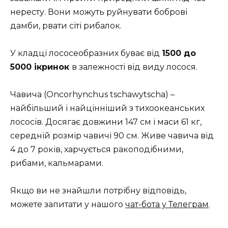
нересту. Вони можуть руйнувати боброві
дамби, рвати сіті рибалок.
У кладці лососеобразних буває від
1500 до
5000 ікринок
в залежності від виду лосося.
Чавича (Oncorhynchus tschawytscha) –
найбільший і найцінніший з тихоокеанських
лососів. Досягає довжини 147 см і маси 61 кг,
середній розмір чавичі 90 см. Живе чавича від
4 до 7 років, харчується ракоподібними,
рибами, кальмарами.
Якщо ви не знайшли потрібну відповідь,
можете запитати у нашого
чат-бота у Телеграм
.