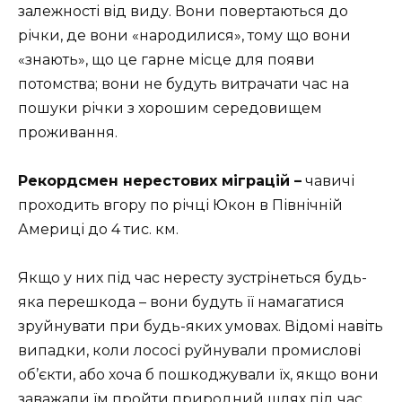
залежності від виду. Вони повертаються до
річки, де вони «народилися», тому що вони
«знають», що це гарне місце для появи
потомства; вони не будуть витрачати час на
пошуки річки з хорошим середовищем
проживання.
Рекордсмен нерестових міграцій –
чавичі
проходить вгору по річці Юкон в Північній
Америці до 4 тис. км.
Якщо у них під час нересту зустрінеться будь-
яка перешкода – вони будуть її намагатися
зруйнувати при будь-яких умовах. Відомі навіть
випадки, коли лососі руйнували промислові
об’єкти, або хоча б пошкоджували їх, якщо вони
заважали їм пройти природний шлях під час