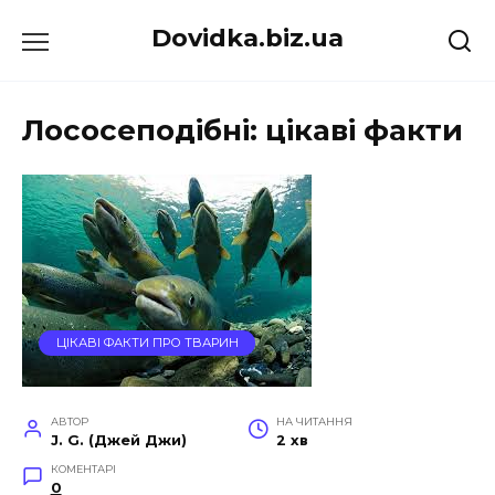
Перейти
Dovidka.biz.ua
до
вмісту
Лососеподібні: цікаві факти
ЦІКАВІ ФАКТИ ПРО ТВАРИН
АВТОР
НА ЧИТАННЯ
J. G. (Джей Джи)
2 хв
КОМЕНТАРІ
0