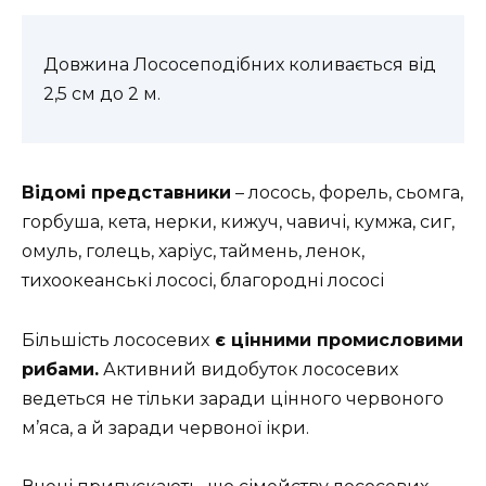
Довжина Лососеподібних коливається від
2,5 см до 2 м.
Відомі представники
– лосось, форель, сьомга,
горбуша, кета, нерки, кижуч, чавичі, кумжа, сиг,
омуль, голець, харіус, таймень, ленок,
тихоокеанські лососі, благородні лососі
Більшість лососевих
є цінними промисловими
рибами.
Активний видобуток лососевих
ведеться не тільки заради цінного червоного
м’яса, а й заради червоної ікри.