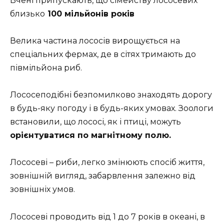
Вчені припускають, що сімейству лососевих
близько
100 мільйонів років
Велика частина лососів вирощується на
спеціальних фермах, де в сітях тримають до
півмільйона риб.
Лососеподібні безпомилково знаходять дорогу
в будь-яку погоду і в будь-яких умовах. Зоологи
встановили, що лососі, як і птиці, можуть
орієнтуватися по магнітному полю.
Лососеві – риби, легко змінюють спосіб життя,
зовнішній вигляд, забарвлення залежно від
зовнішніх умов.
Лососеві проводить від 1 до 7 років в океані, в