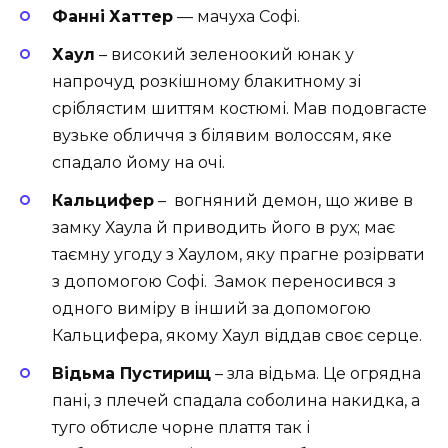
Фанні
Хаттер
— мачуха Софі.
Хаул
– високий зеленоокий юнак у
напрочуд розкішному блакитному зі
сріблястим шиттям костюмі. Мав подовгасте
вузьке обличчя з білявим волоссям, яке
спадало йому на очі.
Кальцифер
– вогняний демон, що живе в
замку Хаула й приводить його в рух; має
таємну угоду з Хаулом, яку прагне розірвати
з допомогою Софі. Замок переносився з
одного виміру в інший за допомогою
Кальцифера, якому Хаул віддав своє серце.
Відьма Пустирищ
– зла відьма. Це огрядна
пані, з плечей спадала соболина накидка, а
туго обтисле чорне плаття так і