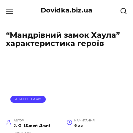
Перейти
Dovidka.biz.ua
до
вмісту
“Мандрівний замок Хаула”
характеристика героїв
АНАЛІЗ ТВОРУ
АВТОР
НА ЧИТАННЯ
J. G. (Джей Джи)
6 хв