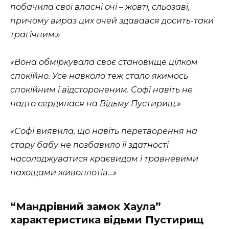
побачила свої власні очі – жовті, сльозаві,
причому вираз цих очей здавався досить-таки
трагічним.»
«Вона обміркувала своє становище цілком
спокійно. Усе навколо теж стало якимось
спокійним і відстороненим. Софі навіть не
надто сердилася на Відьму Пустирищ.»
«Софі виявила, що навіть перетворення на
стару бабу не позбавило її здатності
насолоджуватися краєвидом і травневими
пахощами живоплотів…»
“Мандрівний замок Хаула”
характеристика відьми Пустирищ