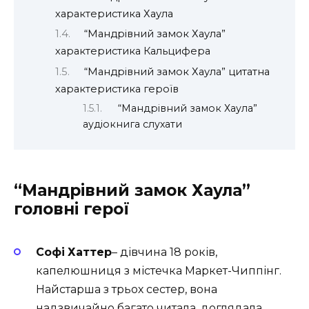
характеристика Хаула
“Мандрівний замок Хаула”
характеристика Кальцифера
“Мандрівний замок Хаула” цитатна
характеристика героїв
“Мандрівний замок Хаула”
аудіокнига слухати
“Мандрівний замок Хаула”
головні герої
Софі
Хаттер
– дівчина 18 років,
капелюшниця з містечка Маркет-Чиппінг.
Найстарша з трьох сестер, вона
надзвичайно багато читала, доглядала