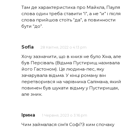
Там де характеристика про Майкла, Пауля
слова один треба ставити “і”, а не “и” і після
слова прийшов стоїть “да”, а повинности
бути “до”.
Sofia
28 Квітня, 2022 о 4:13 pm
Хочу зазначити, що в книзі не було Хіна, але
був Персіваль (Відьма Пустирищ називала
його Гастоном). Це людина-пес, яку
зачарувала відьма. У кінці роману він
перетворився на чарівника Салімана, який
повинен був шукати відьму у Пустирищах,
але зник.
Ірина
1 Червня, 2023 о 3:16 pm
Чим займалася сім’я Софі?З ким спочаку