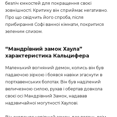
безліч ємкостей для покращення своєї
зовнішності. Критику він сприймає негативно.
Про що свідчить його спроба, після
прибирання Софі ванної кімнати, покритися
зеленим слизом.
“Мандрівний замок Хаула”
характеристика Кальцифера
Маленький вогняний демон, колись він був
падаючою зіркою і боявся навіки згаснути в
портхавенських болотах. Він був наділений
величезною силою, рухав і обертав довкола
своєї осі Мандрівний Замок, надавав
надзвичайної могутності Хаулові.