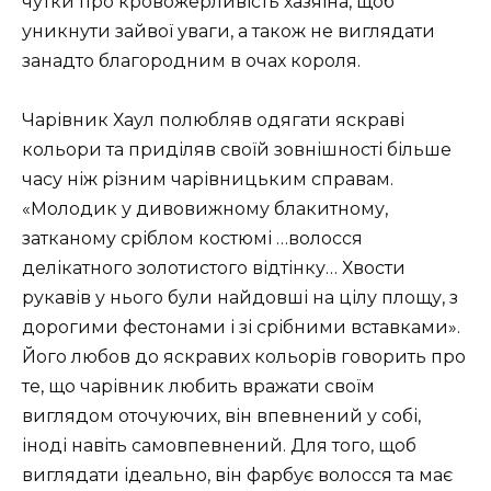
чутки про кровожерливість хазяїна, щоб
уникнути зайвої уваги, а також не виглядати
занадто благородним в очах короля.
Чарівник Хаул полюбляв одягати яскраві
кольори та приділяв своїй зовнішності більше
часу ніж різним чарівницьким справам.
«Молодик у дивовижному блакитному,
затканому сріблом костюмі …волосся
делікатного золотистого відтінку… Хвости
рукавів у нього були найдовші на цілу площу, з
дорогими фестонами і зі срібними вставками».
Його любов до яскравих кольорів говорить про
те, що чарівник любить вражати своїм
виглядом оточуючих, він впевнений у собі,
іноді навіть самовпевнений. Для того, щоб
виглядати ідеально, він фарбує волосся та має