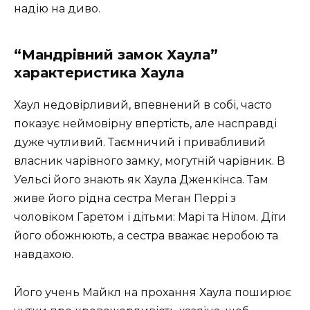
надію на диво.
“Мандрівний замок Хаула”
характеристика Хаула
Хаул недовірливий, впевнений в собі, часто
показує неймовірну впертість, але насправді
дуже чутливий. Таємничий і привабливий
власник чарівного замку, могутній чарівник. В
Уельсі його знають як Хаула Дженкінса. Там
живе його рідна сестра Меган Перрі з
чоловіком Гаретом і дітьми: Марі та Нілом. Діти
його обожнюють, а сестра вважає неробою та
навдахою.
Його учень Майкл на прохання Хаула поширює