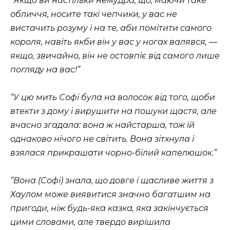
“Якщо ви настільки немудра, що, маючи таке
обличчя, носите такі чепчики, у вас не
вистачить розуму і на те, аби помітити самого
короля, навіть якби він у вас у ногах валявся, —
якщо, звичайно, він не остовпіє від самого лише
погляду на вас!”
“У цю мить Софі була на волосок від того, щоби
втекти з дому і вирушити на пошуки щастя, але
вчасно згадала: вона ж найстарша, тож їй
однаково нічого не світить. Вона зітхнула і
взялася прикрашати чорно-білий капелюшок.”
“Вона (Софі) знала, що довге і щасливе життя з
Хаулом може виявитися значно багатшим на
пригоди, ніж будь-яка казка, яка закінчується
цими словами, але твердо вирішила