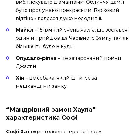
виблискувало діамантами. Обличчя дами
було продумано прекрасним. Горіховий
відтінок волосся дуже молодив її.
Майкл
– 15-річний учень Хаула, що зостався
один и прийшов да Чарівного Замку, так як
більше іти було нікуди.
Опудало-ріпка
– це зачарований принц
Джастін
Хін
– це собака, який шпигує за
мешканцями замку.
“Мандрівний замок Хаула”
характеристика Софі
Софі Хаттер
– головна героїня твору