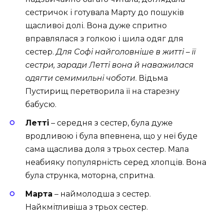
сестричок і готувала Марту до пошуків
щасливої долі. Вона дуже спритно
вправлялася з голкою і шила одяг для
сестер.
Для Софі найголовніше в житті – її
сестри, заради Летті вона й наважилася
одягти семимильні чоботи
. Відьма
Пустирищ перетворила її на старезну
бабусю.
Летті
– середня з сестер, була дуже
вродливою і була впевнена, що у неї буде
сама щаслива доля з трьох сестер. Мала
неабияку популярність серед хлопців. Вона
була струнка, моторна, спритна.
Марта
– наймолодша з сестер.
Найкмітливіша з трьох сестер.