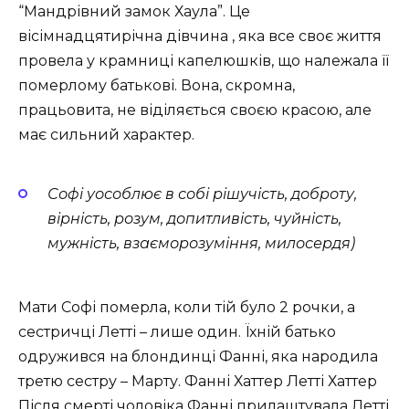
“Мандрівний замок Хаула”. Це
вісімнадцятирічна дівчина , яка все своє життя
провела у крамниці капелюшків, що належала її
померлому батькові. Вона, скромна,
працьовита, не віділяється своєю красою, але
має сильний характер.
Софі уособлює в собі рішучість, доброту,
вірність, розум, допитливість, чуйність,
мужність, взаєморозуміння, милосердя)
Мати Софі померла, коли тій було 2 рочки, а
сестричці Летті – лише один. Їхній батько
одружився на блондинці Фанні, яка народила
третю сестру – Марту. Фанні Хаттер Летті Хаттер
Після смерті чоловіка Фанні прилаштувала Летті