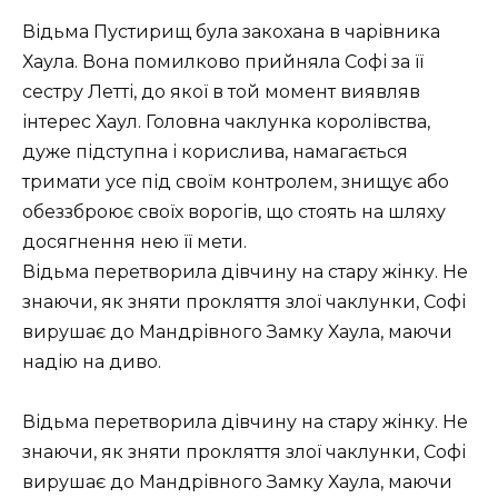
Відьма Пустирищ була закохана в чарівника
Хаула. Вона помилково прийняла Софі за її
сестру Летті, до якої в той момент виявляв
інтерес Хаул. Головна чаклунка королівства,
дуже підступна і корислива, намагається
тримати усе під своїм контролем, знищує або
обеззброює своїх ворогів, що стоять на шляху
досягнення нею її мети.
Відьма перетворила дівчину на стару жінку. Не
знаючи, як зняти прокляття злої чаклунки, Софі
вирушає до Мандрівного Замку Хаула, маючи
надію на диво.
Відьма перетворила дівчину на стару жінку. Не
знаючи, як зняти прокляття злої чаклунки, Софі
вирушає до Мандрівного Замку Хаула, маючи