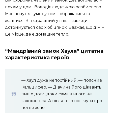
Він охороняє чарівний замок, дає вогонь всім
печам у домі. Володіє людською особистістю.
Має почуття гумору і вміє ображатися та
жалітися. Він страшний у гніві і завжди
дотримується своїх обіцянок. Вважає, що дім –
це місце, де є домашнє тепло.
“Мандрівний замок Хаула” цитатна
характеристика героїв
— Хаул дуже непостійний, — пояснив
Кальцифер. — Дівчина його цікавить
лише доти, доки сама в нього не
закохається. А після того він і чути про
неї не хоче.