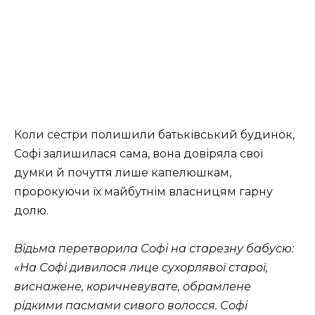
Коли сестри полишили батьківський будинок,
Софі залишилася сама, вона довіряла свої
думки й почуття лише капелюшкам,
пророкуючи їх майбутнім власницям гарну
долю.
Відьма перетворила Софі на старезну бабусю:
«На Софі дивилося лице сухорлявої старої,
виснажене, коричневувате, обрамлене
рідкими пасмами сивого волосся. Софі