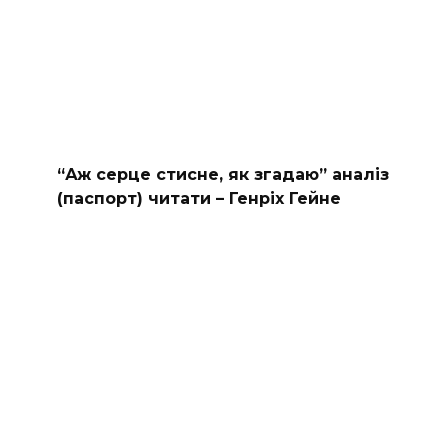
“Аж серце стисне, як згадаю” аналіз
(паспорт) читати – Генріх Гейне