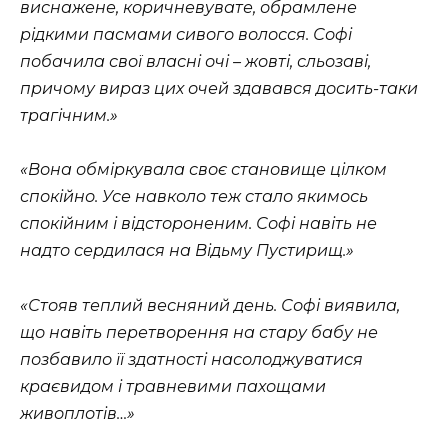
виснажене, коричневувате, обрамлене
рідкими пасмами сивого волосся. Софі
побачила свої власні очі – жовті, сльозаві,
причому вираз цих очей здавався досить-таки
трагічним.»
«Вона обміркувала своє становище цілком
спокійно. Усе навколо теж стало якимось
спокійним і відстороненим. Софі навіть не
надто сердилася на Відьму Пустирищ.»
«Стояв теплий весняний день. Софі виявила,
що навіть перетворення на стару бабу не
позбавило її здатності насолоджуватися
краєвидом і травневими пахощами
живоплотів…»