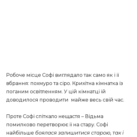
Робоче місце Софі виглядало так само як і її
вбрання: похмуро та сіро. Крихітна кімнатка із
поганим освітленням. У цій кімнатці їй
доводилося проводити майже весь свій час.
Проте Софі спіткало нещастя – Відьма
помилково перетворює її на стару. Софі
найбільше
боялася залишитися старою, так і