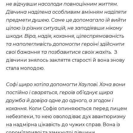
не відчувши насолоди повноцінним життям.
Дівчина наділена особливим вмінням наділяти
предмети душею. Саме це допомагало їй вийти
цілою із різних ситуацій, не заподіявши нікому
шкоди.
Віра, надія, кохання, цілеспрямованість
та наполегливість допомогли героїні здійснити
свої бажання та позбавитися своїх жахіть.
З
дівчини знялось закляття старості й вона знову
стала молодою.
Софі щиро хотіла допомогти Хаулові. Хоча вони
постійно і сваряться, героїв об’‎єднує щира
дружба й довіра одне до одного, а згодом і
кохання.
Коли Софія опиняюється перед лицем
небезпеки, то нею оволодіває дух авантюризму
на надмірна цікавість до чужих справ. Вона із
сором’язливої та замкнутої дівчини