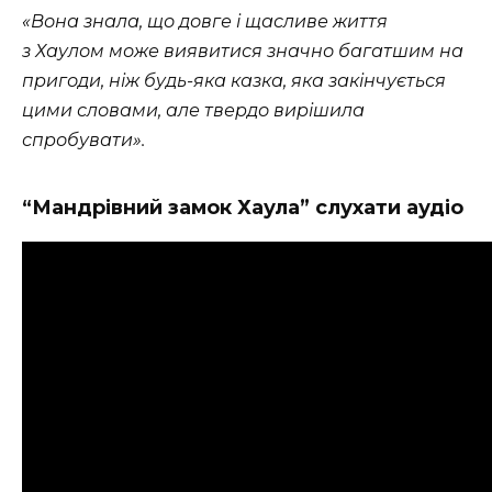
«Вона знала, що довге і щасливе життя
з Хаулом може виявитися значно багатшим на
пригоди, ніж будь-яка казка, яка закінчується
цими словами, але твердо вирішила
спробувати».
“Мандрівний замок Хаула” слухати аудіо