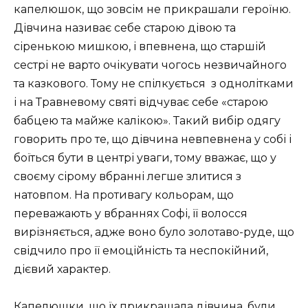
капелюшок, що зовсім не прикрашали героїню.
Дівчина називає себе старою дівою та
сіренькою мишкою, і впевнена, що старшій
сестрі не варто очікувати чогось незвичайного
та казкового. Тому не спілкується з однолітками
і на Травневому святі відчуває себе «старою
бабцею та майже калікою». Такий вибір одягу
говорить про те, що дівчина невпевнена у собі і
боїться бути в центрі уваги, тому вважає, що у
своєму сірому вбранні легше злитися з
натовпом. На противагу кольорам, що
переважають у вбраннях Софі, її волосся
вирізняється, адже воно було золотаво-руде, що
свідчило про її емоційність та неспокійний,
дієвий характер.
Капелюшки, що їх прикрашала дівчина, були