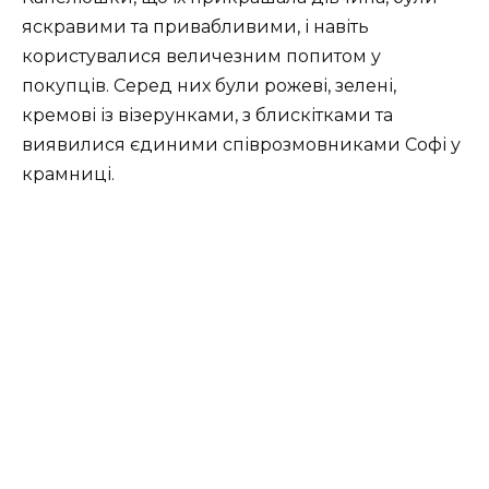
яскравими та привабливими, і навіть
користувалися величезним попитом у
покупців. Серед них були рожеві, зелені,
кремові із візерунками, з блискітками та
виявилися єдиними співрозмовниками Софі у
крамниці.