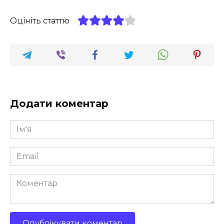
Оцініть статтю
Додати коментар
Ім'я
*
Email
*
Коментар