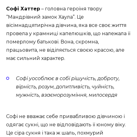
Софі Хаттер
– головна героїня твору
“Мандрівний замок Хаула”. Це
вісімнадцятирічна дівчина, яка все своє життя
провела у крамниці капелюшків, що належала її
померлому батькові. Вона, скромна,
працьовита, не віділяється своєю красою, але
має сильний характер.
Софі уособлює в собі рішучість, доброту,
вірність, розум, допитливість, чуйність,
мужність, взаєморозуміння, милосердя
Софі не вважає себе привабливою дівчиною і
одягає сукні, що не відповідають її юному віку.
Це сіра сукня і така ж шаль, похмурий