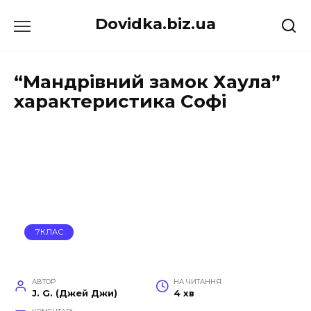
Перейти
Dovidka.biz.ua
до
вмісту
“Мандрівний замок Хаула”
характеристика Софі
7КЛАС
АВТОР
НА ЧИТАННЯ
J. G. (Джей Джи)
4 хв