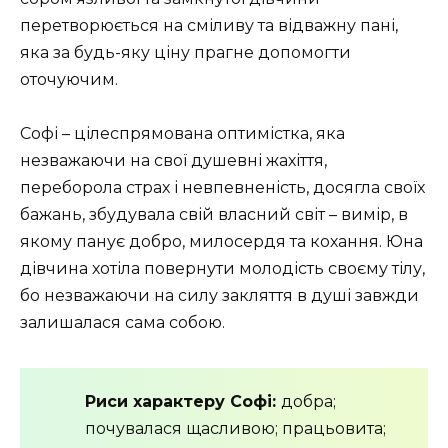
перетворюється на сміливу та відважну пані,
яка за будь-яку ціну прагне допомогти
оточуючим.
Софі – цілеспрямована оптимістка, яка
незважаючи на свої душевні жахіття,
переборола страх і невпевненість, досягла своїх
бажань, збудувала свій власний світ – вимір, в
якому панує добро, милосердя та кохання. Юна
дівчина хотіла повернути молодість своєму тілу,
бо незважаючи на силу закляття в душі завжди
залишалася сама собою.
Риси характеру Софі:
добра;
почувалася щасливою; працьовита;