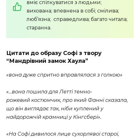
вміє спілкуватися з людьми;
вихована; впевнена в собі; смілива;
люб’язна; справедлива; багато читала;
старанна.
Цитати до образу Софі з твору
“Мандрівний замок Хаула”
«вона дуже спритно вправлялася з голкою»
«…вона пошила для Летті темно-
рожевий костюмчик, про який Фанні сказала,
що він виглядає так, ніби куплений у
найдорожчій крамниці у Кінгсбері».
«На Софі дивилося лице сухорлявої старої,