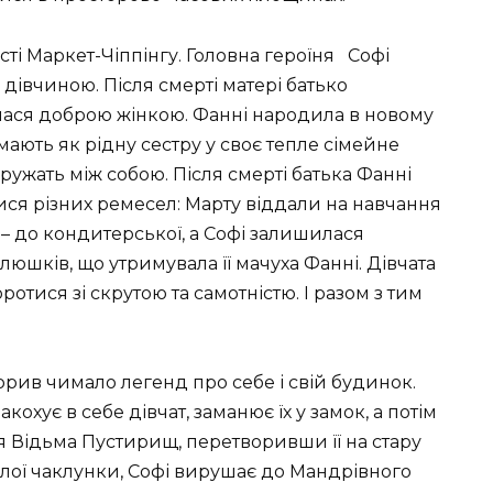
сті Маркет-Чіппінгу. Головна героїня Софі
дівчиною. Після смерті матері батько
лася доброю жінкою. Фанні народила в новому
ають як рідну сестру у своє тепле сімейне
дружать між собою. Після смерті батька Фанні
ися різних ремесел: Марту віддали на навчання
– до кондитерської, а Софі залишилася
шків, що утримувала її мачуха Фанні. Дівчата
ротися зі скрутою та самотністю. І разом з тим
рив чимало легенд про себе і свій будинок.
акохує в себе дівчат, заманює їх у замок, а потім
ася Відьма Пустирищ, перетворивши її на стару
 злої чаклунки, Софі вирушає до Мандрівного