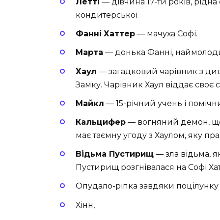
Летті
— дівчина 17-ти років, рідна 
кондитерської
Фанні
Хаттер
— мачуха Софі.
Марта
— донька Фанні, наймолодша
Хаул
— загадковий чарівник з ди
Замку. Чарівник Хаул віддає своє
Майкл
— 15-річний учень і помічн
Кальцифер
— вогняний демон, що 
має таємну угоду з Хаулом, яку пр
Відьма Пустирищ
— зла відьма, я
Пустирищ розгнівалася на Софі Ха
Опудало-ріпка завдяки поцілунку
Хінн,