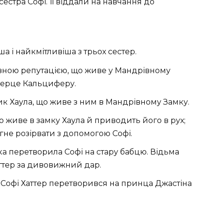
сестра Софі. Її віддали на навчання до
 і найкмітливіша з трьох сестер.
вною репутацією, що живе у Мандрівному
 серце Кальциферу.
ик Хаула, що живе з ним в Мандрівному Замку.
живе в замку Хаула й приводить його в рух;
агне розірвати з допомогою Софі.
ка перетворила Софі на стару бабцю. Відьма
ттер за дивовижний дар.
 Софі Хаттер перетворився на принца Джастіна