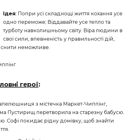
Ідея
: Попри усі складнощі життя кохання усе
одно переможе; Віддавайте усе тепло та
турботу навколишньому світу. Віра людини в
свої сили, впевненість у правильності дій,
йснити неможливе.
иппінг
ловні герої
:
капелюшниця з містечка Маркет-Чиппінг,
дьма Пустирищ перетворила на старезну бабусю.
ю. Софі покидає рідну домівку, щоб знайти
ття.