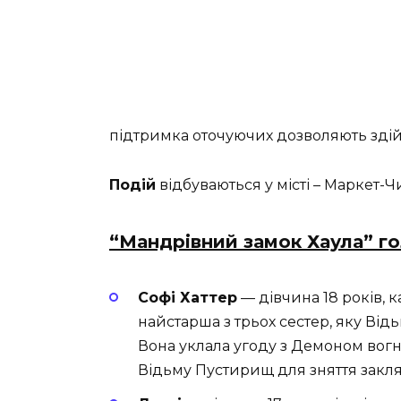
підтримка оточуючих дозволяють зді
Подій
відбуваються у місті – Маркет-Ч
“Мандрівний замок Хаула” го
Софі Хаттер
— дівчина 18 років, 
найстарша з трьох сестер, яку Ві
Вона уклала угоду з Демоном вогн
Відьму Пустирищ для зняття закля