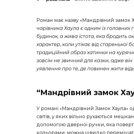
Роман має назву «Мандрівний замок Х
чарівника Хаула є одним із головних 
будинок, а жива істота, яка бродить 
характер, коли утікає від старенької 
традиційний образ хатинки на курячих
зовсім не звичний для казки, адже він
уявлення про те, де повинен жити відь
“Мандрівний замок Ха
У романі «Мандрівний Замок Хаула» о
світів, у яких вільно рухаються мешка
допомогою дверної ручки, яка поверт
кольорами, можна швидко переміщати