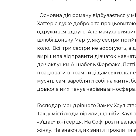
Основна дія роману відбувається у мі
Хаттер є дуже доброю та працьовитою 
одружився вдруге. Але мачуха вияви
шлюбі доньку Марту, яку сестри прийм
коло. Всі три сестри не ворогують, а 
вирішила відправити дівчаток навчат
до чаклунки Аннабель Ферфакс, Летті 
працювати в крамниці дамських капелю
мусять самі заробляти собі на життя, бо
довкола них панує чарівна атмосфера.
Господар Мандрівного Замку Хаул ство
Так, у місті люди вірили, що ніби Хаул з
«з’їдає» їхні серця. На Софі розгнівал
жінку. Не знаючи, як зняти прокляття