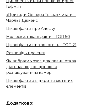
Цинобер» читати повністю. Ернст
Гофман
«Пригоди Олівера Твіста» читати –
Чарльз Діккенс
Цікаві факти про Аляску
Молюски: цікаві факти – ТОП 50
Цікаві факти про алкоголь – ТОП 21
Розповідь про степ
Як вибрати чохол для планшета за
діагоналлю, товщиною та
розташуванням камер
Цікаві факти з відкриття хімічних
елементів
Додатково: