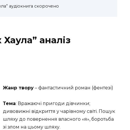
ула” аудіокнига скорочено
 Хаула” аналіз
Жанр твору
– фантастичний роман (фентезі)
Тема
: Вражаючі пригоди дівчинки;
дивовижні відкриття у чарівному світі. Пошук
шляху до повернення власного «я», боротьба
зі злом на цьому шляху.