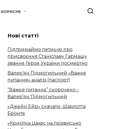
КОРИСНЕ
Нові статті
Підтримаймо петицію про
присвоєння Станіславу Гармашу
звання Героя України посмертно
Валер’ян Підмогильний «Важке
питання» аналіз (паспорт)
“Важке питання” скорочено –
Валер’ян Підмогильний
«Джейн Ейр» скачати. Шарлотта
Бронте
«Крихітка Цахес на прізвисько