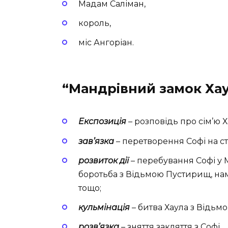
Мадам Саліман,
король,
міс Ангоріан.
“Мандрівний замок Хау
Експозиція
–
розповідь про сім’ю Х
зав’язка
– перетворення Софі на с
розвиток дії
–
перебування Софі у 
боротьба з Відьмою Пустирищ, нам
тощо;
кульмінація
– битва Хаула з Відь
розв’язка
–
зняття закляття з Софі