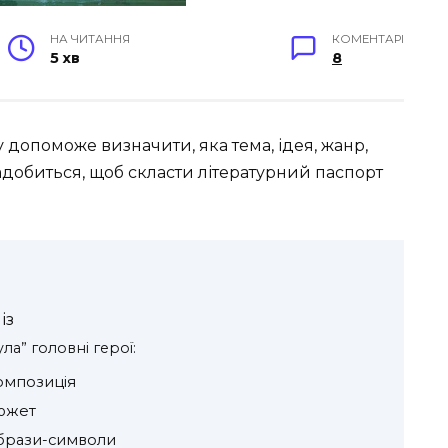
НА ЧИТАННЯ
КОМЕНТАРІ
5 хв
8
 допоможе визначити, яка тема, ідея, жанр,
адобиться, щоб скласти літературний паспорт
із
ла” головні герої:
омпозиція
сюжет
образи-символи