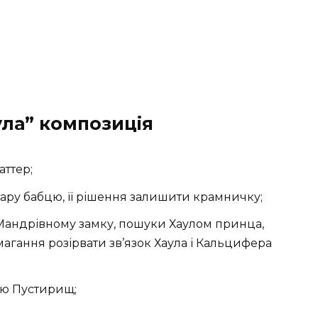
ла” композиція
аттер;
тару бабцю, її рішення залишити крамничку;
Мандрівному замку, пошуки Хаулом принца,
агання розірвати зв’язок Хаула і Кальцифера
мою Пустирищ;