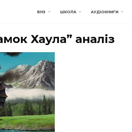
ВНЗ
ШКОЛА
АУДІОКНИГИ
мок Хаула” аналіз