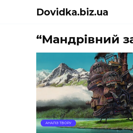
Перейти
Dovidka.biz.ua
до
вмісту
“Мандрівний за
АНАЛІЗ ТВОРУ