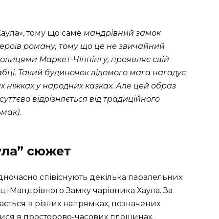
аула», тому що саме
мандрівний замок
героїв роману, тому що це не звичайний
околицями Маркет-Чіппінгу, проявляє свій
бабці. Такий будиночок відомого мага нагадує
 ніжках у народних казках. Але цей образ
 суттєво відрізняється від традиційного
мак).
ула” сюжет
дночасно співіснують декілька паралельних
нці Мандрівного Замку чарівника Хаула. За
ається в різних напрямках, позначених
ся в просторово-часових площинах.