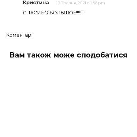
Кристина
18 Травня, 2021 о 1:56 pm
СПАСИБО БОЛЬШОЕ!!!!!!!!!!
Кількість
Коментарі
коментарів
Вам також може сподобатися