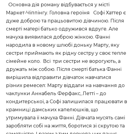
Основна дія роману відбувається у місті
Маркет-Чіппінгу. Головна героїня Софі Хаттер є
дуже доброю та працьовитою дівчиною. Після
смерті матері батько одружився вдруге. Але
мачуха виявилася доброю жінкою. Фанні
народила в новому шлюбі доньку Марту, яку
сестри приймають як рідну сестру у своє тепле
сімейне коло. Всі три сестри не ворогують, а
дружать між собою. Після смерті батька Фанні
вирішила відправити дівчаток навчатися
різних ремесел: Марту віддали на навчання до
чаклунки Аннабель Ферфакс, Летті – до
кондитерської, а Софі залишилася працювати в
крамниці дамських капелюшків, що
утримувала її мачуха Фанні. Дівчата мусять самі
заробляти собі на життя, боротися зі скрутою та
самотністю. І разом з тим довкола них панує