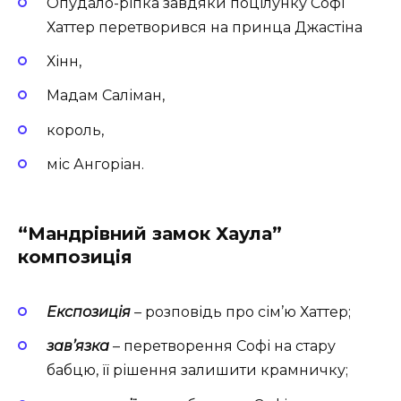
Опудало-ріпка завдяки поцілунку Софі
Хаттер перетворився на принца Джастіна
Хінн,
Мадам Саліман,
король,
міс Ангоріан.
“Мандрівний замок Хаула”
композиція
Експозиція
–
розповідь про сім’ю Хаттер;
зав’язка
– перетворення Софі на стару
бабцю, її рішення залишити крамничку;