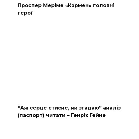
Проспер Меріме «Кармен» головні
герої
“Аж серце стисне, як згадаю” аналіз
(паспорт) читати – Генріх Гейне