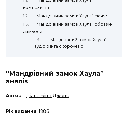
“Мандрівний замок Хаула”
композиція
“Мандрівний замок Хаула” сюжет
“Мандрівний замок Хаула” образи-
символи
“Мандрівний замок Хаула”
аудіокнига скорочено
“Мандрівний замок Хаула”
аналіз
Автор
–
Діана Вінн Джонс
Рік видання
: 1986