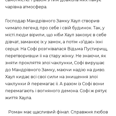
чарівна атмосфера.
Господар Мандрівного Замку Хаул створив
чимало легенд про себе і свій будинок. Так, у
місті люди вірили, що ніби Хаул закохує в себе
дівчат, заманює їх у замок, а потім «з’їдає» їхні
серця. На Софі розгнівалася Відьма Пустирищ,
перетворивши її на стару жінку. Не знаючи, як
зняти прокляття злої чаклунки, Софі вирушає
до Мандрівного Замку, маючи надію на диво.
Хаул кидає всі свої сили на знищення злої
чаклунки й перемагає її. А разом із Софі вони
перемагають і вогняного демона. Софі ж рятує
життя Хаула.
Роман має щасливий фінал. Справжня любов