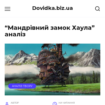
Перейти
Dovidka.biz.ua
до
вмісту
“Мандрівний замок Хаула”
аналіз
АНАЛІЗ ТВОРУ
АВТОР
НА ЧИТАННЯ