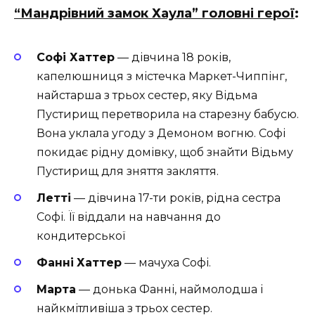
“Мандрівний замок Хаула” головні герої
:
Софі Хаттер
— дівчина 18 років,
капелюшниця з містечка Маркет-Чиппінг,
найстарша з трьох сестер, яку Відьма
Пустирищ перетворила на старезну бабусю.
Вона уклала угоду з Демоном вогню. Софі
покидає рідну домівку, щоб знайти Відьму
Пустирищ для зняття закляття.
Летті
— дівчина 17-ти років, рідна сестра
Софі. Її віддали на навчання до
кондитерської
Фанні
Хаттер
— мачуха Софі.
Марта
— донька Фанні, наймолодша і
найкмітливіша з трьох сестер.