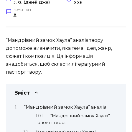
J. G. (Джей Джи)
5 хв
КОМЕНТАРІ
8
“Мандрівний замок Хаула” аналіз твору
допоможе визначити, яка тема, ідея, жанр,
сюжет і композиція. Ця інформація
знадобиться, щоб скласти літературний
паспорт твору.
Зміст
“Мандрівний замок Хаула” аналіз
“Мандрівний замок Хаула”
головні герої: