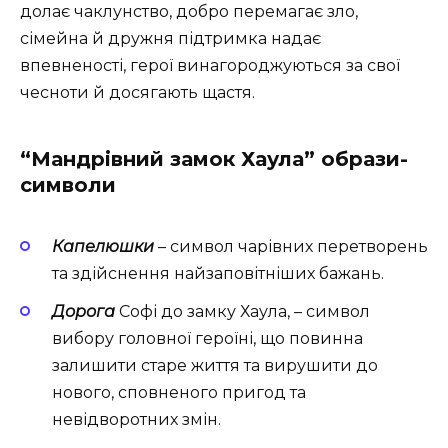
долає чаклунство, добро перемагає зло,
сімейна й дружня підтримка надає
впевненості, герої винагороджуються за свої
чесноти й досягають щастя.
“Мандрівний замок Хаула” образи-
символи
Капелюшки
– символ чарівних перетворень
та здійснення найзаповітніших бажань.
Дорога
Софі до замку Хаула, – символ
вибору головної героїні, що повинна
залишити старе життя та вирушити до
нового, сповненого пригод та
невідворотних змін.