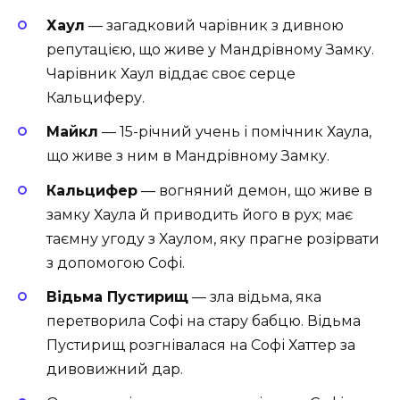
Хаул
— загадковий чарівник з дивною
репутацією, що живе у Мандрівному Замку.
Чарівник Хаул віддає своє серце
Кальциферу.
Майкл
— 15-річний учень і помічник Хаула,
що живе з ним в Мандрівному Замку.
Кальцифер
— вогняний демон, що живе в
замку Хаула й приводить його в рух; має
таємну угоду з Хаулом, яку прагне розірвати
з допомогою Софі.
Відьма Пустирищ
— зла відьма, яка
перетворила Софі на стару бабцю. Відьма
Пустирищ розгнівалася на Софі Хаттер за
дивовижний дар.