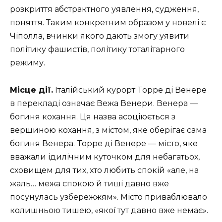
розкриття абстрактного уявлення, судження,
поняття. Таким конкретним образом у новелі є
Чіполла, вчинки якого дають змогу уявити
політику фашистів, політику тоталітарного
режиму.
Місце дії.
Італійський курорт Toppe ді Венере
в перекладі означає Вежа Венери. Венера —
богиня кохання. Ця назва асоціюється з
вершиною кохання, з містом, яке оберігає сама
богиня Венера. Toppe ді Венере — місто, яке
вважали ідилічним куточком для небагатьох,
сховищем для тих, хто любить спокій «але, на
жаль… межа спокою й тиші давно вже
посунулась узбережжям». Місто приваблювало
колишньою тишею, «якої тут давно вже немає».