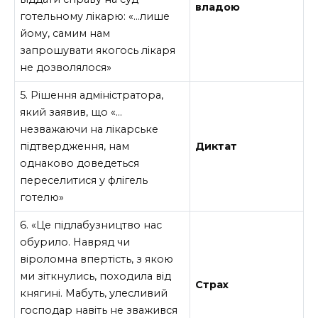
владою
готельному лікарю: «…лише
йому, самим нам
запрошувати якогось лікаря
не дозволялося»
5. Рішення адміністратора,
який заявив, що «…
незважаючи на лікарське
підтвердження, нам
Диктат
однаково доведеться
переселитися у флігель
готелю»
6. «Це підлабузництво нас
обурило. Навряд чи
віроломна впертість, з якою
ми зіткнулись, походила від
Страх
княгині. Мабуть, улесливий
господар навіть не зважився