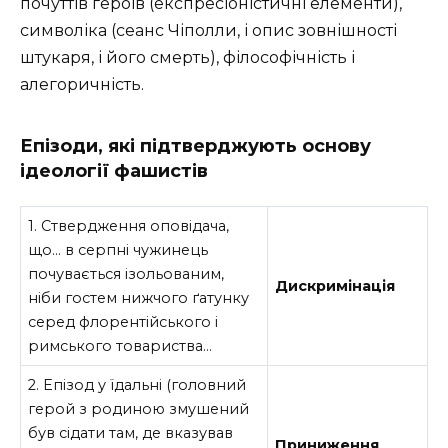
почуттів героїв (експресіоністичні елементи),
символіка (сеанс Чіполли, і опис зовнішності
штукаря, і його смерть), філософічність і
алегоричність.
Епізоди, які підтверджують основу
ідеології фашистів
1. Ствердження оповідача,
що… в серпні чужинець
почувається ізольованим,
Дискримінація
ніби гостем нижчого ґатунку
серед флорентійського і
римського товариства…
2. Епізод у їдальні (головний
герой з родиною змушений
був сідати там, де вказував
Приниження