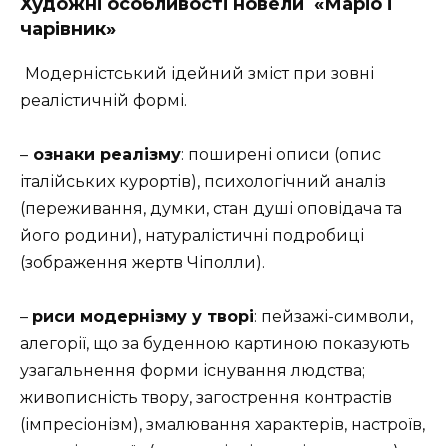
Художні особливості новели
«Маріо і
чарівник»
Модерністський ідейний зміст при зовні
реалістичній формі.
–
ознаки реалізму
: поширені описи (опис
італійських курортів), психологічний аналіз
(переживання, думки, стан душі оповідача та
його родини), натуралістичні подробиці
(зображення жертв Чіполли).
–
риси модернізму у творі
: пейзажі-символи,
алегорії, що за буденною картиною показують
узагальнення форми існування людства;
живописність твору, загострення контрастів
(імпресіонізм), змалювання характерів, настроїв,