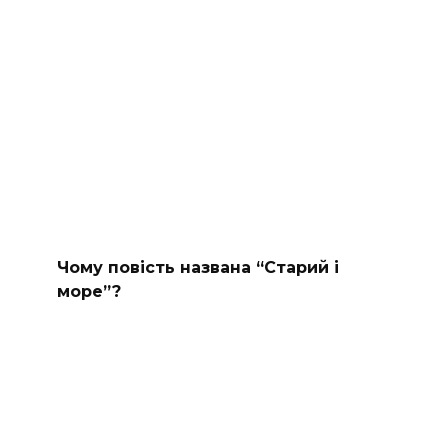
Чому повість названа “Старий і
море”?