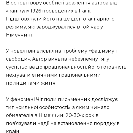
В основі твору особисті враження автора від
«канікул» 1926 проведених в Італії.
Підштовхнули його на це ідеї тоталітарного
режиму, які зароджувалися в той час у
Німеччині.
У новелі він висвітлив проблему «фашизму і
свободи». Автор виявив небезпечну тягу
суспільства до ірраціональності, його готовність
нехтувати етичними і раціональними
принципами життя.
У феномені Чіпполи письменник досліджує
тип «сильної особистості», з яким чимало
обивателів в Німеччині 20-30-х років
пов’язували надії на встановлення порядку в
країні.