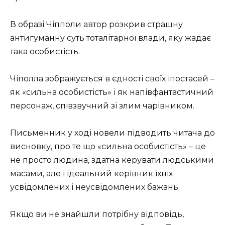
В образі Чіпполи автор розкрив страшну
антигуманну суть тоталітарної влади, яку жадає
така особистість.
Чіполла зображується в єдності своїх іпостасей –
як «сильна особистість» і як напівфантастичний
персонаж, співзвучний зі злим чарівником.
Письменник у ході новели підводить читача до
висновку, про те що «сильна особистість» – це
не просто людина, здатна керувати людськими
масами, але і ідеальний керівник їхніх
усвідомлених і неусвідомлених бажань.
Якщо ви не знайшли потрібну відповідь,