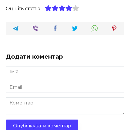
Оцініть статтю
Додати коментар
Ім'я
*
Email
*
Коментар