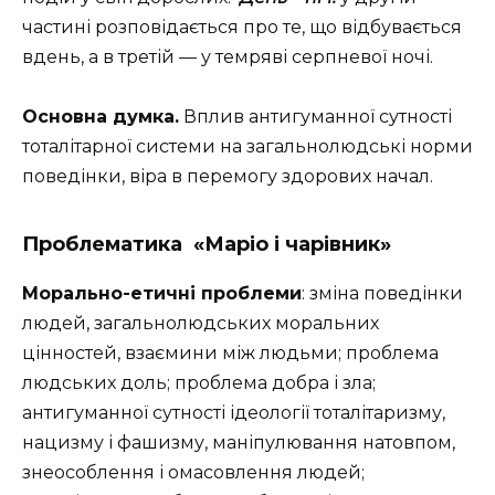
частині розповідається про те, що відбувається
вдень, а в третій — у темряві серпневої ночі.
Основна думка.
Вплив антигуманної сутності
тоталітарної системи на загальнолюдські норми
поведінки, віра в перемогу здорових начал.
Проблематика
«Маріо і чарівник»
Морально-етичні проблеми
: зміна поведінки
людей, загальнолюдських моральних
цінностей, взаємини між людьми; проблема
людських доль; проблема добра і зла;
антигуманної сутності ідеології тоталітаризму,
нацизму і фашизму, маніпулювання натовпом,
знеособлення і омасовлення людей;