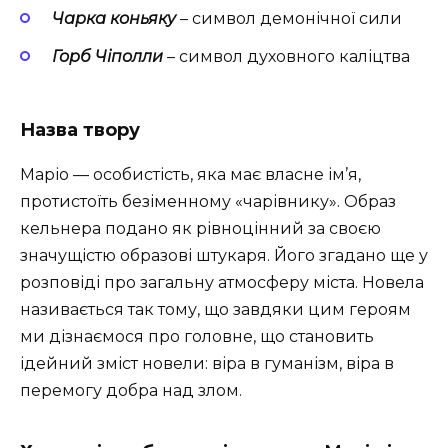
Чарка коньяку
– символ демонічної сили
Горб Чіполли
– символ духовного каліцтва
Назва твору
Маріо — особистість, яка має власне ім’я,
протистоїть безіменному «чарівнику». Образ
кельнера подано як рівноцінний за своєю
значущістю образові штукаря. Його згадано ще у
розповіді про загальну атмосферу міста. Новела
називається так тому, що завдяки цим героям
ми дізнаємося про головне, що становить
ідейний зміст новели: віра в гуманізм, віра в
перемогу добра над злом.