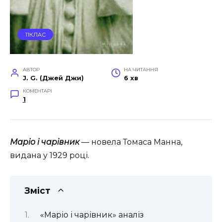
11КЛАС
АВТОР
НА ЧИТАННЯ
J. G. (Джей Джи)
6 хв
КОМЕНТАРІ
1
Маріо і чарівник
— новела Томаса Манна,
видана у 1929 році.
Зміст
«Маріо і чарівник» аналіз