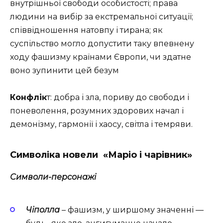
внутрішньої свободи особистості; права
людини на вибір за екстремальної ситуації;
співвідношення натовпу і тирана; як
суспільство могло допустити таку впевнену
ходу фашизму країнами Європи, чи здатне
воно зупинити цей безум
Конфлік
т: добра і зла, пориву до свободи і
поневолення, розумних здорових начал і
демонізму, гармонії і хаосу, світла і темряви.
Символіка новели
«Маріо і чарівник»
Символи-персонажі
Чіполла
– фашизм, у ширшому значенні —