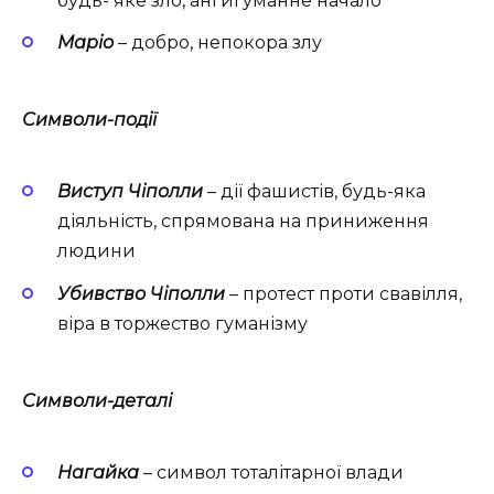
будь- яке зло, ангигуманне начало
Маріо
– добро, непокора злу
Символи-події
Виступ Чіполли
– дії фашистів, будь-яка
діяльність, спрямована на приниження
людини
Убивство Чіполли
– протест проти свавілля,
віра в торжество гуманізму
Символи-деталі
Нагайка
– символ тоталітарної влади