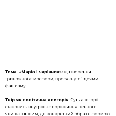
Тема
«Маріо і чарівник»
:
відтворення
тривожної атмосфери, просякнутої ідеями
фашизму
Твір як політична алегорія
. Суть алегорії
становить внутрішнє порівняння певного
явища з іншим, де конкретний образ є формою