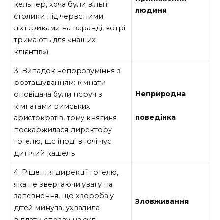
кельнер, хоча були вільні
людини
столики під червоними
ліхтариками на веранді, котрі
тримають для «наших
клієнтів»)
3. Випадок непорозуміння з
розташуванням: кімнати
Неприродна
оповідача були поруч з
кімнатами римських
поведінка
аристократів, тому княгиня
поскаржилася директору
готелю, що іноді вночі чує
дитячий кашель
4. Рішення дирекції готелю,
яка не звертаючи увагу на
запевнення, що хвороба у
Зловживання
дітей минула, ухвалила
віддати справу на суд