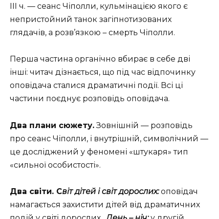
III ч. — сеанс Чіполли, кульмінацією якого є
непристойний танок загіпнотизованих
глядачів, а розв’язкою – смерть Чіполли.
Перша частина органічно вбирає в себе дві
інші: читач дізнається, що під час відпочинку
оповідача сталися драматичні події. Всі ці
частини поєднує розповідь оповідача.
Два плани сюжету.
Зовнішній — розповідь
про сеанс Чіполли, і внутрішній, символічний —
це досліджений у феномені «штукаря» тип
«сильної особистості».
Два світи. С
віт дітей і світ дорослих:
оповідач
намагається захистити дітей від драматичних
подій у світі дорослих.
День – ніч:
у другій