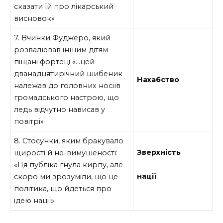
сказати їй про лікарський
висновок»
7. Вчинки Фуджеро, який
розвалював іншим дітям
піщані фортеці «…цей
дванадцятирічний шибеник
Нахабство
належав до головних носіїв
громадського настрою, що
ледь відчутно нависав у
повітрі»
8. Стосунки, яким бракувало
Зверхність
щирості й не-вимушеності:
«Ця публіка гнула кирпу, але
нації
скоро ми зрозуміли, що це
політика, що йдеться про
ідею нації»