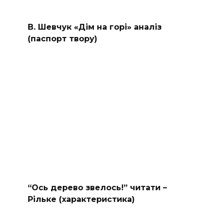
В. Шевчук «Дім на горі» аналіз
(паспорт твору)
“Ось дерево звелось!” читати –
Рільке (характеристика)