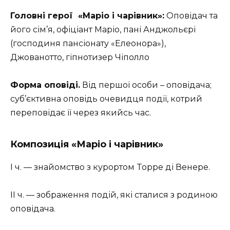
Головні герої
«Маріо і чарівник»:
Оповідач та
його сім’я, офіціант Маріо, пані Анджольєрі
(господиня пансіонату «Елеонора»),
Джованотто, гіпнотизер Чіполло
Форма оповіді.
Від першої особи – оповідача;
суб’єктивна оповідь очевидця події, котрий
переповідає її через якийсь час.
Композиція
«Маріо і чарівник»
I ч. — знайомство з курортом Toppe ді Венере.
II ч. — зображення подій, які сталися з родиною
оповідача.