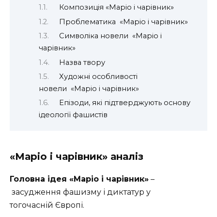
Композиція «Маріо і чарівник»
Проблематика «Маріо і чарівник»
Символіка новели «Маріо і
чарівник»
Назва твору
Художні особливості
новели «Маріо і чарівник»
Епізоди, які підтверджують основу
ідеології фашистів
«Маріо і чарівник» аналіз
Головна ідея «Маріо і чарівник»
–
засудження фашизму і диктатур у
тогочасній Європі.