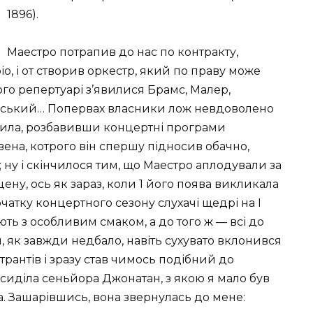
1896).
Маестро потрапив до нас по контракту,
, і от створив оркестр, який по праву може
о репертуарі з’явилися Брамс, Малер,
оргський… Попервах власники лож невдоволено
трила, розбавивши концертні програми
вена, котрого він спершу підносив обачно,
у і скінчилося тим, що Маестро аплодували за
сцену, ось як зараз, коли 1 його поява викликала
очатку концертного сезону слухачі щедрі на І
ть з особливим смаком, а до того ж — всі до
 як завжди недбало, навіть сухувато вклонився
трантів і зразу став чимось подібний до
 сиділа сеньйора Джонатан, з якою я мало був
. Зашарівшись, вона звернулась до мене: