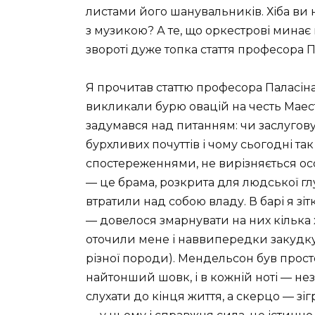
листами його шанувальників. Хіба ви н
з музикою? А те, що оркестрові минає п
звороті дуже топка стаття професора П
Я прочитав статтю професора Паласіна 
викликали бурю овацій на честь Маест
задумався над питанням: чи заслугов
бурхливих почуттів і чому сьогодні так 
спостереженнями, не вирізняється о
— це брама, розкрита для людської гл
втратили над собою владу. В барі я з
— довелося змарнувати на них кілька 
оточили мене і наввипередки закудку
різної породи). Мендельсон був прост
найтонший шовк, і в кожній ноті — 
слухати до кінця життя, а скерцо — з