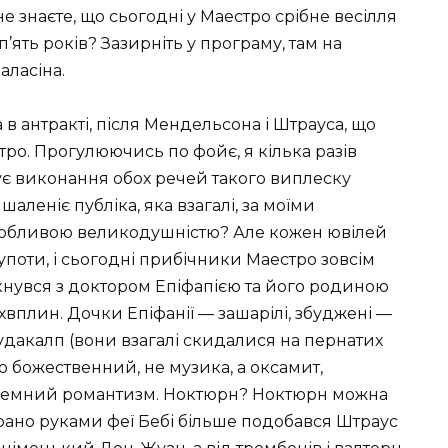
е знаєте, що сьогодні у Маестро срібне весілля
’ять років? Зазирніть у програму, там на
аласіна.
в антракті, після Мендельсона і Штрауса, що
ро. Прогулюючись по фойє, я кілька разів
ує виконання обох речей такого виплеску
шаленіє публіка, яка взагалі, за моїми
собливою великодушністю? Але кожен ювілей
употи, і сьогодні прибічники Маестро зовсім
іткнувся з доктором Епіфапією та його родиною
хвплин. Дочки Епіфанії — зашарілі, збуджені —
дакалп (вони взагалі скидалися на пернатих
о божественний, не музика, а оксамит,
неземний романтизм. Ноктюрн? Ноктюрн можна
іграно руками феї Бебі більше подобався Штраус