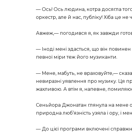
— Ось! Ось людина, котра досягла того,
оркестр, але й нас, публіку! Хіба це не
Авжеж,— погодився я, як завжди гото
— Іноді мені здасться, що він повине
певної міри теж його музиканти.
— Мене, мабуть, не враховуйте,— сказа
невиразні уявлення про музику. Ця пр
жахливою. А втім я, напевне, помиляю
Сеньйора Джонатан глянула на мене ос
природна люб’язність узяла і ору, і м
— До цієї програми включені справжні