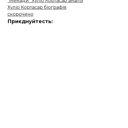
"Менади" Хуліо Кортасар аналіз
Хуліо Кортасар біографія
скорочено
Приєднуйтесть: