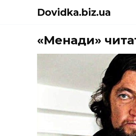
Перейти
Dovidka.biz.ua
до
вмісту
«Менади» читат