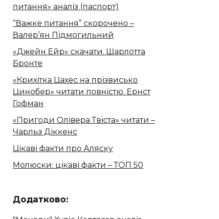
питання» аналіз (паспорт)
“Важке питання” скорочено –
Валер’ян Підмогильний
«Джейн Ейр» скачати. Шарлотта
Бронте
«Крихітка Цахес на прізвисько
Цинобер» читати повністю. Ернст
Гофман
«Пригоди Олівера Твіста» читати –
Чарльз Діккенс
Цікаві факти про Аляску
Молюски: цікаві факти – ТОП 50
Додатково: