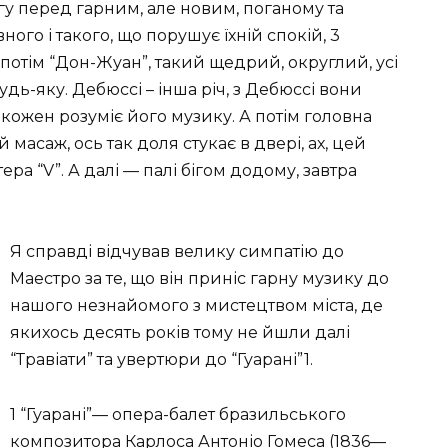
гу перед гарним, але новим, поганому та
ого і такого, що порушує їхній спокій, 3
 потім “Дон-Жуан”, такий щедрий, округлий, усі
будь-яку. Дебюссі – інша річ, з Дебюссі вони
кожен розуміє його музику. А потім головна
масаж, ось так доля стукає в двері, ах, цей
тера “V”. А далі — палі бігом додому, завтра
Я справді відчував велику симпатію до
Маестро за те, що він приніс гарну музику до
нашого незнайомого з мистецтвом міста, де
якихось десять років тому не йшли далі
“Травіати” та увертюри до “Гуарані”1.
1 “Гуарані”— опера-балет бразильського
композитора Карлоса Антоніо Гомеса (1836—