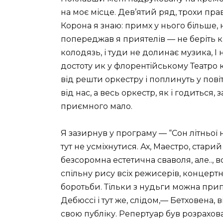
на моє місце. Дев’ятий ряд, трохи пра
Корона я знаю: примх у нього більше, н
попереджав я приятелів — не беріть 
колодязь, і туди не долинає музика, І н
достоту ик у флорентійському Театро 
від решти оркестру і поплинуть у пові
від нас, а весь оркестр, як і годиться,
приємного мало.
Я зазирнув у програму — “Сон літньої но
тут не усміхнутися. Ах, Маестро, стари
безсоромна естетична сваволя, але.., 
спільну рису всіх режисерів, концертн
боротьби. Тільки з нудьги можна прип
Дебюссі і тут же, слідом,— Бетховена, 
свою публіку. Репертуар був розрахов