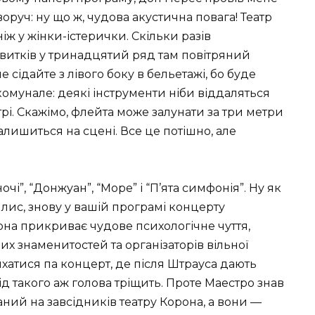
воруч: ну що ж, чудова акустична повага! Театр
іж у жінки-істерички. Скільки разів
квитків у тринадцятий ряд там повітряний
е сідайте з лівого боку в бельетажі, бо буде
комунале: деякі інструменти ніби віддаляться
трі. Скажімо, флейта може залунати за три метри
 залишиться на сцені. Все це потішно, але
чі”, “Донжуан”, “Море” і “П’ята симфонія”. Ну як
й лис, знову у вашій програмі концерту
вона прикриває чудове психологічне чуття,
их знаменитостей та організаторів вільної
хатися па концерт, де після Штрауса дають
від такого аж голова тріщить. Проте Маестро знав
аний на завсідників театру Корона, а вони —