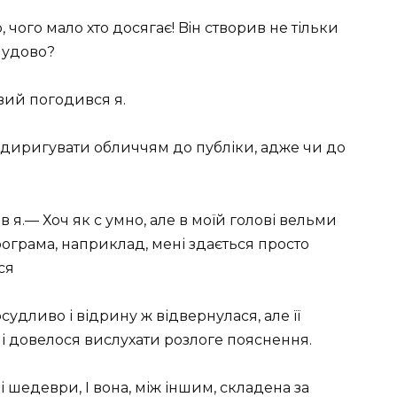
 чого мало хто досягає! Biн створив не тільки
 чудово?
вий погодився я.
н диригувати обличчям до публіки, адже чи до
в я.— Хоч як с умно, але в моїй голові вельми
ограма, наприклад, мені здається просто
ся
удливо і відрину ж відвернулася, але її
ені довелося вислухати розлоге пояснення.
 шедеври, І вона, між іншим, складена за