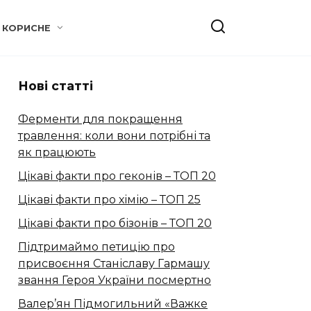
КОРИСНЕ
Нові статті
Ферменти для покращення
травлення: коли вони потрібні та
як працюють
Цікаві факти про геконів – ТОП 20
Цікаві факти про хімію – ТОП 25
Цікаві факти про бізонів – ТОП 20
Підтримаймо петицію про
присвоєння Станіславу Гармашу
звання Героя України посмертно
Валер’ян Підмогильний «Важке