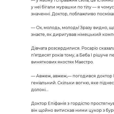
— у ньому і справжня сила, це істинно
у неї бігали мурашки по тілу — я чому
значенні. Доктор, поблажливо посміха
— Ох, молодь, молодь! Зразу видно, що
знаєте, як диригував німецький комп
Дівчата розсердилися. Росаріо сказала
п’ятдесят років тому, а Беба І рішуче 
виняткових якостях Маестро.
— Авжеж, авжеж,— погодився доктор Е
геніальний. Скільки вогню, яке підне
долоні…
Доктор Епіфанія з гордістю простягну
він щойно витискав ними цукор з буря