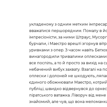
укладеному з одним метким імпресаріо
вважатися першорядним. Помалу в йог
імпресіоністи, за ними Штраус, Мус
бурчали, і Маестро врешті згорнув ві
уривками з опер. З часом навіть Бетхо
винагородили тривалими оплесками; н
все поспіль, а то й просто за вихід на 
небачений вибух захвату. Взагалі на п
оплески і долоней не шкодують, ляпаю
єдиного обожнювали Маестро, котрий,
публіці, швидко відвернувся до оркес
піратського ватажка. Ліворуч від мене
знайомий, але чув, що вона меломанка