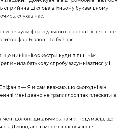
 німецький Дон-Жуан, а від тромбонів і валторн
сь сприйняв ці слова в їхньому буквальному
ючись, слухав нас.
 ви не чули французького піаніста Ріслера і не
озитор фон Бюлов… То був час!
, що нинішнії оркестри куди ліпші, ніж
перепинила батькову спробу засумніватися у і
піфанія.— Я й сам вважаю, що сьогодні він
сення! Мені давно не траплялося так плескати в
в мені долоні, дивлячись на які, подумаєш, що
ків. Дивно, але в мене склалося інше