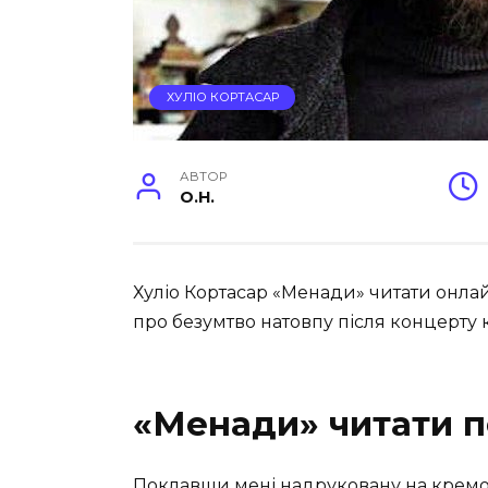
ХУЛІО КОРТАСАР
АВТОР
O.H.
Хуліо Кортасар «Менади» читати онла
про безумтво натовпу після концерту 
«Менади» читати п
Поклавши мені надруковану на кремо