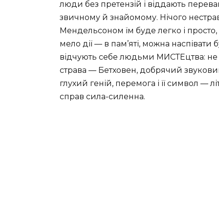
люди без претензій і віддають перева
звичному й знайомому. Нічого нестравн
Мендельсоном їм буде легко і просто,
мело дії — в пам’яті, можна наспівати 
відчують себе людьми МИСТЕцтва: не 
страва — Бетховен, добрячий звуковий 
глухий геній, перемога і її символ — лі
справ сила-силенна.