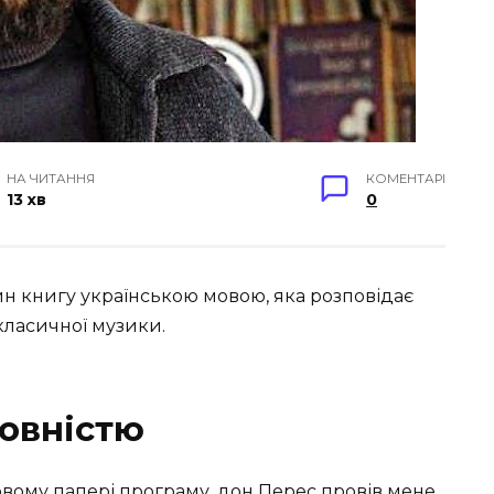
НА ЧИТАННЯ
КОМЕНТАРІ
13 хв
0
йн книгу українською мовою, яка розповідає
класичної музики.
овністю
вому папері програму, дон Перес провів мене